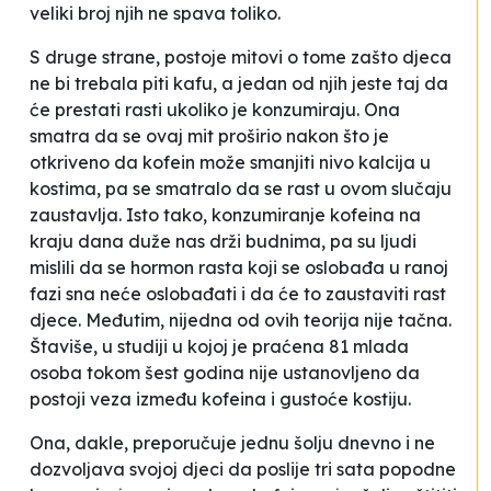
veliki broj njih ne spava toliko.
S druge strane, postoje mitovi o tome zašto djeca
ne bi trebala piti kafu, a jedan od njih jeste taj da
će prestati rasti ukoliko je konzumiraju. Ona
smatra da se ovaj mit proširio nakon što je
otkriveno da kofein može smanjiti nivo kalcija u
kostima, pa se smatralo da se rast u ovom slučaju
zaustavlja. Isto tako, konzumiranje kofeina na
kraju dana duže nas drži budnima, pa su ljudi
mislili da se hormon rasta koji se oslobađa u ranoj
fazi sna neće oslobađati i da će to zaustaviti rast
djece. Međutim, nijedna od ovih teorija nije tačna.
Štaviše, u studiji u kojoj je praćena 81 mlada
osoba tokom šest godina nije ustanovljeno da
postoji veza između kofeina i gustoće kostiju.
Ona, dakle, preporučuje jednu šolju dnevno i ne
dozvoljava svojoj djeci da poslije tri sata popodne