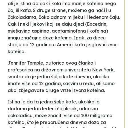
ali je istina da čak i kola ima manje kofeina nego
čaj ili kafa. S druge strane, možemo ga naći i u
čokoladama, čokoladnom mlijeku ili ledenom čaju.
Čak i neki lijekovi koji se daju djeci (Excedrin,
mješavina aspirina, acetaminofena i kofeina)
imaju značajne doze kofeina. Ipak, za djecu
stariju od 12 godina u Americi kafa je glavni izvor
kofeina.
Jennifer Temple, autorica ovog članka i
profesorica na državnom univerzitetu New York,
smatra da je jedna šolja kafe dnevno, ukoliko
imate više od 12 godina, sasvim u redu, ali samo
ako izbjegavate druge vrste izvora kofeina.
Istina je da ta jedna šolja kafe, ukoliko joj
dodamo jedan ledeni čaj ili sok, odnosno
čokoladicu, može značiti više od 100 miligrama
kofeina, što je preporučena dnevna doza za