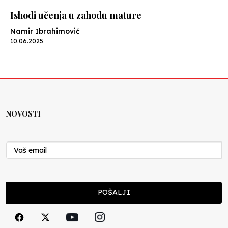
Ishodi učenja u zahodu mature
Namir Ibrahimović
10.06.2025
Kraj školske godine, fotofiniš
Anes Osmić
04.06.2025
NOVOSTI
Reformar’s Coming
Nenad Veličković
29.10.2024
Cuke i djeca
POŠALJI
Školegijum redakcija
06.12.2023