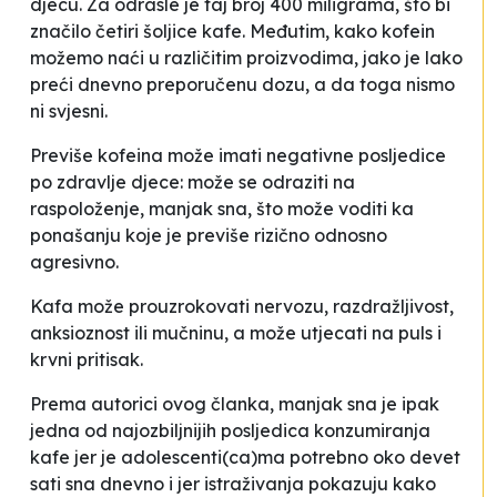
djecu. Za odrasle je taj broj 400 miligrama, što bi
značilo četiri šoljice kafe. Međutim, kako kofein
možemo naći u različitim proizvodima, jako je lako
preći dnevno preporučenu dozu, a da toga nismo
ni svjesni.
Previše kofeina može imati negativne posljedice
po zdravlje djece: može se odraziti na
raspoloženje, manjak sna, što može voditi ka
ponašanju koje je previše rizično odnosno
agresivno.
Kafa može prouzrokovati nervozu, razdražljivost,
anksioznost ili mučninu, a može utjecati na puls i
krvni pritisak.
Prema autorici ovog članka, manjak sna je ipak
jedna od najozbiljnijih posljedica konzumiranja
kafe jer je adolescenti(ca)ma potrebno oko devet
sati sna dnevno i jer istraživanja pokazuju kako