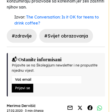
konzumiraju proizvode sa kofeinom jer želi zaštititi
njihov san.
Izvor:
The Conversation: Is it OK for teens to
drink coffee?
#zdravlje
#Svijet obrazovanja
📬 Ostanite informisani
Prijavite se na Školegijum newsletter i ne propustite
nijednu vijest.
Prijavi se
Merima Dervišić
27.02.2020 · 3 min čitanja