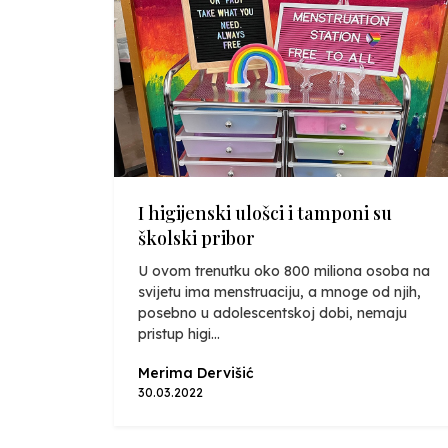
I higijenski ulošci i tamponi su
školski pribor
U ovom trenutku oko 800 miliona osoba na
svijetu ima menstruaciju, a mnoge od njih,
posebno u adolescentskoj dobi, nemaju
pristup higi...
Merima Dervišić
30.03.2022