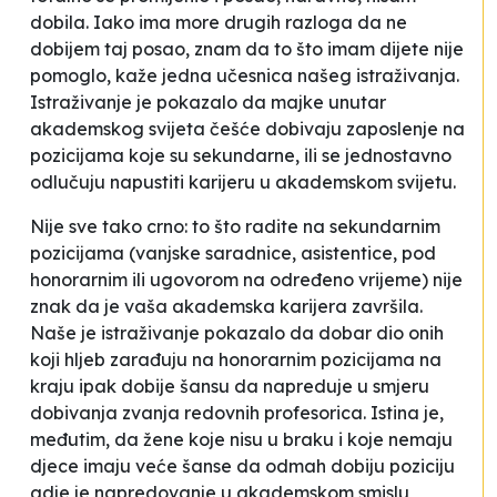
dobila. Iako ima more drugih razloga da ne
dobijem taj posao, znam da to što imam dijete nije
pomoglo
, kaže jedna učesnica našeg istraživanja.
Istraživanje je pokazalo da majke unutar
akademskog svijeta češće dobivaju zaposlenje na
pozicijama koje su sekundarne, ili se jednostavno
odlučuju napustiti karijeru u akademskom svijetu.
Nije sve tako crno: to što radite na sekundarnim
pozicijama (vanjske saradnice, asistentice, pod
honorarnim ili ugovorom na određeno vrijeme) nije
znak da je vaša akademska karijera završila.
Naše je istraživanje pokazalo da dobar dio onih
koji hljeb zarađuju na honorarnim pozicijama na
kraju ipak dobije šansu da napreduje u smjeru
dobivanja zvanja redovnih profesorica. Istina je,
međutim, da žene koje nisu u braku i koje nemaju
djece imaju veće šanse da odmah dobiju poziciju
gdje je napredovanje u akademskom smislu