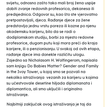
svijetu, odnosno zašto tako mali broj žena uspije
dobiti zvanje redovnih profesorica, dekanesa ili
predsjednica. Odgovor su, kao što ste vjerovatno
pretpostavljali, djeca. Rađanje djece za žene
predstavlja jednu vrstu poreza ili kazne po njenu
akademsku karijeru, bilo da se radi o
dodiplomskom studiju, borbi za mjesto redovne
profesorice, dugom putu koji mora preći do kraja
karijere, ili o penzionisanju. U svakoj od ovih etapa,
rađanje djece ima donekle različitu ulogu.
Zajedno sa Nicholasom H. Wolfingerom, napisala
sam knjigu
Do Babies Matter? Gender and Family
in the Ivoy Tower
, u kojoj smo se pozvali na
nekoliko istraživanja vezanih za karijeru u kojima
su učestvovale desetine hiljada diplomanata i
diplomantica, ali smo uključili i originalno
istraživanje.
Najbitniji zaključak ovog istraživanja je taj da