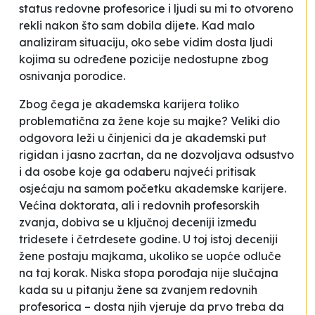
status redovne profesorice i ljudi su mi to otvoreno
rekli nakon što sam dobila dijete. Kad malo
analiziram situaciju, oko sebe vidim dosta ljudi
kojima su određene pozicije nedostupne zbog
osnivanja porodice
.
Zbog čega je akademska karijera toliko
problematična za žene koje su majke? Veliki dio
odgovora leži u činjenici da je akademski put
rigidan i jasno zacrtan, da ne dozvoljava odsustvo
i da osobe koje ga odaberu najveći pritisak
osjećaju na samom početku akademske karijere.
Većina doktorata, ali i redovnih profesorskih
zvanja, dobiva se u ključnoj deceniji između
tridesete i četrdesete godine. U toj istoj deceniji
žene postaju majkama, ukoliko se uopće odluče
na taj korak. Niska stopa porođaja nije slučajna
kada su u pitanju žene sa zvanjem redovnih
profesorica – dosta njih vjeruje da prvo treba da