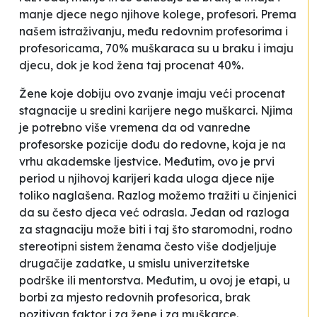
manje djece nego njihove kolege, profesori. Prema
našem istraživanju, među redovnim profesorima i
profesoricama, 70% muškaraca su u braku i imaju
djecu, dok je kod žena taj procenat 40%.
Žene koje dobiju ovo zvanje imaju veći procenat
stagnacije u sredini karijere nego muškarci. Njima
je potrebno više vremena da od vanredne
profesorske pozicije dođu do redovne, koja je na
vrhu akademske ljestvice. Međutim, ovo je prvi
period u njihovoj karijeri kada uloga djece nije
toliko naglašena. Razlog možemo tražiti u činjenici
da su često djeca već odrasla. Jedan od razloga
za stagnaciju može biti i taj što staromodni, rodno
stereotipni sistem ženama često više dodjeljuje
drugačije zadatke, u smislu univerzitetske
podrške ili mentorstva. Međutim, u ovoj je etapi, u
borbi za mjesto redovnih profesorica, brak
pozitivan faktor i za žene i za muškarce.