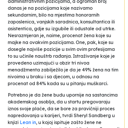
administrativnim pozicijama, a ogroman broj
danas je na pozicijama koje nazivamo
sekundarnim, bilo na mjestima honorarnih
zaposlenica, vanjskih saradnica, konsultantica ili
asistentica, gdje su izgubile ili odustale od utrke.
Nesrazmjeran je, naime, procenat žena koje su
majke na ovakvim pozicijama. One, pak, koje su
dosegle najviše pozicije u svim ovim profesijama
to su učinile nauštrb rađanja. Istraživanje koje je
provedeno uzimajući u obzir tri nivoa
menadžmenta zabilježilo je da je 49% žena na tim
nivoima u braku i sa djecom, u odnosu na
procenat od 84% kada su u pitanju muškarci.
Potrebno je da žene budu upornije na sastancima
akademskog osoblja, da u startu pregovaraju
iznos svoje plaće, da se bore za pravičniji proces
napredovanja u karijeri, tvrdi Sheryl Sandberg u
knjizi
Lean in
, u kojoj ispituje zašto žene ne