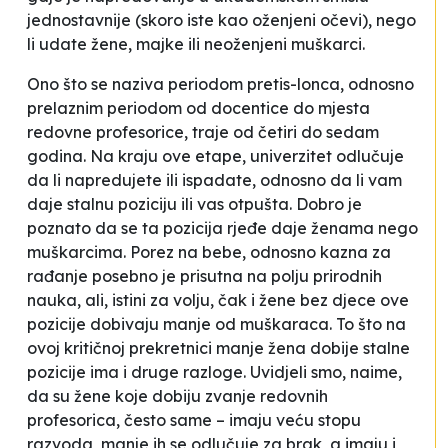
jednostavnije (skoro iste kao oženjeni očevi), nego
li udate žene, majke ili neoženjeni muškarci.
Ono što se naziva
periodom pretis-lonca
, odnosno
prelaznim periodom od docentice do mjesta
redovne profesorice, traje od četiri do sedam
godina. Na kraju ove etape, univerzitet odlučuje
da li napredujete ili ispadate, odnosno da li vam
daje stalnu poziciju ili vas otpušta. Dobro je
poznato da se ta pozicija rjeđe daje ženama nego
muškarcima.
Porez na bebe
, odnosno
kazna za
rađanje
posebno je prisutna na polju prirodnih
nauka, ali, istini za volju, čak i žene bez djece ove
pozicije dobivaju manje od muškaraca. To što na
ovoj kritičnoj prekretnici manje žena dobije stalne
pozicije ima i druge razloge. Uvidjeli smo, naime,
da su žene koje dobiju zvanje redovnih
profesorica, često same – imaju veću stopu
razvoda, manje ih se odlučuje za brak, a imaju i