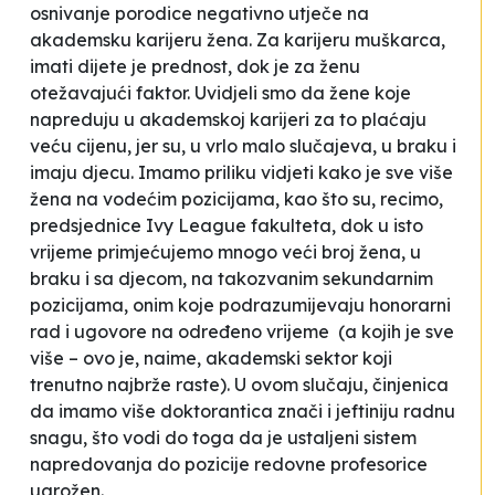
osnivanje porodice negativno utječe na
akademsku karijeru žena. Za karijeru muškarca,
imati dijete je prednost, dok je za ženu
otežavajući faktor. Uvidjeli smo da žene koje
napreduju u akademskoj karijeri za to plaćaju
veću cijenu, jer su, u vrlo malo slučajeva, u braku i
imaju djecu. Imamo priliku vidjeti kako je sve više
žena na vodećim pozicijama, kao što su, recimo,
predsjednice
Ivy League
fakulteta, dok u isto
vrijeme primjećujemo mnogo veći broj žena, u
braku i sa djecom, na takozvanim sekundarnim
pozicijama, onim koje podrazumijevaju honorarni
rad i ugovore na određeno vrijeme (a kojih je sve
više – ovo je, naime, akademski sektor koji
trenutno najbrže raste). U ovom slučaju, činjenica
da imamo više doktorantica znači i jeftiniju radnu
snagu, što vodi do toga da je ustaljeni sistem
napredovanja do pozicije redovne profesorice
ugrožen.