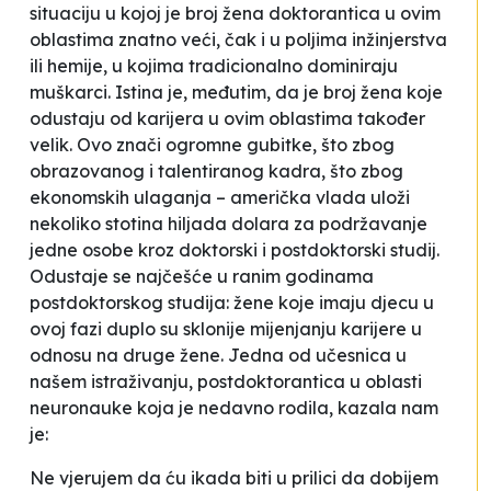
situaciju u kojoj je broj žena doktorantica u ovim
oblastima znatno veći, čak i u poljima inžinjerstva
ili hemije, u kojima tradicionalno dominiraju
muškarci. Istina je, međutim, da je broj žena koje
odustaju od karijera u ovim oblastima također
velik. Ovo znači ogromne gubitke, što zbog
obrazovanog i talentiranog kadra, što zbog
ekonomskih ulaganja – američka vlada uloži
nekoliko stotina hiljada dolara za podržavanje
jedne osobe kroz doktorski i postdoktorski studij.
Odustaje se najčešće u ranim godinama
postdoktorskog studija: žene koje imaju djecu u
ovoj fazi duplo su sklonije mijenjanju karijere u
odnosu na druge žene. Jedna od učesnica u
našem istraživanju, postdoktorantica u oblasti
neuronauke koja je nedavno rodila, kazala nam
je
:
Ne vjerujem da ću ikada biti u prilici da dobijem