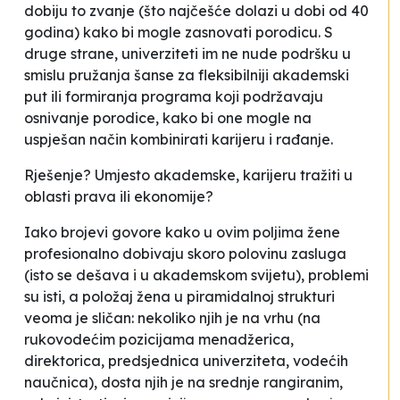
dobiju to zvanje (što najčešće dolazi u dobi od 40
godina) kako bi mogle zasnovati porodicu. S
druge strane, univerziteti im ne nude podršku u
smislu pružanja šanse za fleksibilniji akademski
put ili formiranja programa koji podržavaju
osnivanje porodice, kako bi one mogle na
uspješan način kombinirati karijeru i rađanje.
Rješenje? Umjesto akademske, karijeru tražiti u
oblasti prava ili ekonomije?
Iako brojevi govore kako u ovim poljima žene
profesionalno dobivaju skoro polovinu zasluga
(isto se dešava i u akademskom svijetu), problemi
su isti, a položaj žena u piramidalnoj strukturi
veoma je sličan: nekoliko njih je na vrhu (na
rukovodećim pozicijama menadžerica,
direktorica, predsjednica univerziteta, vodećih
naučnica), dosta njih je na srednje rangiranim,