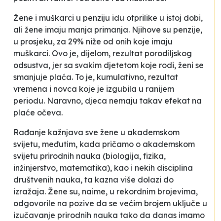
Žene i muškarci u penziju idu otprilike u istoj dobi,
ali žene imaju manja primanja. Njihove su penzije,
u prosjeku, za 29% niže od onih koje imaju
muškarci. Ovo je, dijelom, rezultat porodiljskog
odsustva, jer sa svakim djetetom koje rodi, ženi se
smanjuje plaća. To je, kumulativno, rezultat
vremena i novca koje je izgubila u ranijem
periodu. Naravno, djeca nemaju takav efekat na
plaće očeva.
Rađanje kažnjava sve žene u akademskom
svijetu, međutim, kada pričamo o akademskom
svijetu prirodnih nauka (biologija, fizika,
inžinjerstvo, matematika), kao i nekih disciplina
društvenih nauka, ta kazna više dolazi do
izražaja. Žene su, naime, u rekordnim brojevima,
odgovorile na pozive da se većim brojem uključe u
izučavanje prirodnih nauka tako da danas imamo