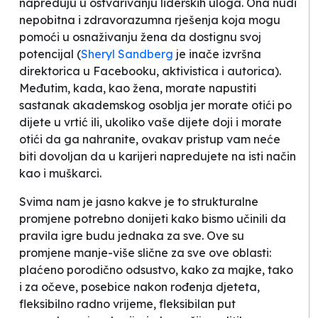
napreduju u ostvarivanju liderskih uloga. Ona nudi
nepobitna i zdravorazumna rješenja koja mogu
pomoći u osnaživanju žena da dostignu svoj
potencijal (
Sheryl Sandberg
je inače izvršna
direktorica u Facebooku, aktivistica i autorica).
Međutim, kada, kao žena, morate napustiti
sastanak akademskog osoblja jer morate otići po
dijete u vrtić ili, ukoliko vaše dijete doji i morate
otići da ga nahranite, ovakav pristup vam neće
biti dovoljan da u karijeri napredujete na isti način
kao i muškarci.
Svima nam je jasno kakve je to strukturalne
promjene potrebno donijeti kako bismo učinili da
pravila igre budu jednaka za sve. Ove su
promjene manje-više slične za sve ove oblasti:
plaćeno porodično odsustvo, kako za majke, tako
i za očeve, posebice nakon rođenja djeteta,
fleksibilno radno vrijeme, fleksibilan put