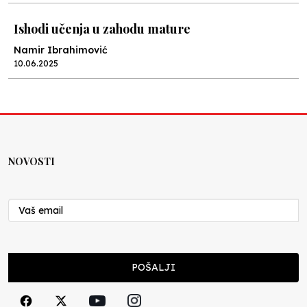
Ishodi učenja u zahodu mature
Namir Ibrahimović
10.06.2025
Kraj školske godine, fotofiniš
Anes Osmić
04.06.2025
NOVOSTI
Reformar’s Coming
Nenad Veličković
29.10.2024
Cuke i djeca
POŠALJI
Školegijum redakcija
06.12.2023