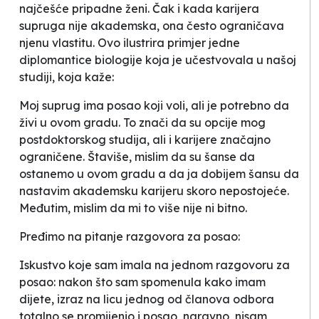
najčešće pripadne ženi. Čak i kada karijera
supruga nije akademska, ona često ograničava
njenu vlastitu. Ovo ilustrira primjer jedne
diplomantice biologije koja je učestvovala u našoj
studiji, koja kaže:
Moj suprug ima posao koji voli, ali je potrebno da
živi u ovom gradu. To znači da su opcije mog
postdoktorskog studija, ali i karijere značajno
ograničene. Štaviše, mislim da su šanse da
ostanemo u ovom gradu a da ja dobijem šansu da
nastavim akademsku karijeru skoro nepostojeće.
Međutim, mislim da mi to više nije ni bitno
.
Pređimo na pitanje razgovora za posao:
Iskustvo koje sam imala na jednom razgovoru za
posao: nakon što sam spomenula kako imam
dijete, izraz na licu jednog od članova odbora
totalno se promijenio i posao, naravno, nisam