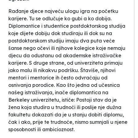
Rađanje djece najveću ulogu igra na početku
karijere. Tu se odlučuje ko gubi a ko dobija.
Diplomantice i studentice postdoktorskog studija
koje dijete dobiju dok studiraju ili dok su na
postdoktorskom studiju imaju dva puta veće
šanse nego očevi ili njihove kolegice koje nemaju
djecu da odustanu od akademske istraživačke
karijere. S druge strane, od univerziteta primaju
jako malu ili nikakvu podršku. Štaviše, njihovi
mentori i mentorice ih često odvraćaju od
osnivanja porodice. Kao što jedna od učesnica
našeg istraživanja, inače diplomantica na
Berkeley univerzitetu, ističe:
Postoji stav da je
žena koja studira u trudnoći ili poslije nje dužna
fakultetu dokazati da je u stanju dobiti diplomu,
čak i ako, prije te trudnoće, nismo sumnjali u njene
sposobnosti ili ambicioznost
.