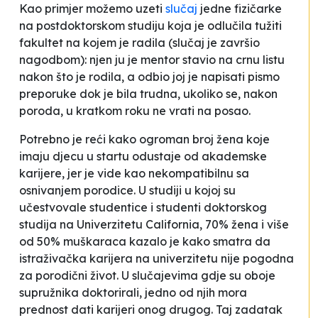
Kao primjer možemo uzeti
slučaj
jedne fizičarke
na postdoktorskom studiju koja je odlučila tužiti
fakultet na kojem je radila (slučaj je završio
nagodbom): njen ju je mentor stavio na crnu listu
nakon što je rodila, a odbio joj je napisati pismo
preporuke dok je bila trudna, ukoliko se, nakon
poroda, u kratkom roku ne vrati na posao.
Potrebno je reći kako ogroman broj žena koje
imaju djecu u startu odustaje od akademske
karijere, jer je vide kao nekompatibilnu sa
osnivanjem porodice. U studiji u kojoj su
učestvovale studentice i studenti doktorskog
studija na Univerzitetu California, 70% žena i više
od 50% muškaraca kazalo je kako smatra da
istraživačka karijera na univerzitetu nije pogodna
za porodični život. U slučajevima gdje su oboje
supružnika doktorirali, jedno od njih mora
prednost dati karijeri onog drugog. Taj zadatak