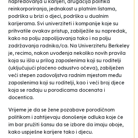
napredovanja u karijeri, drugačija politika
reinkorporiranja, jednakost u platnim listama,
podrška u brizi o djeci, podrška u dualnim
karijerama. Svi univerziteti i kompanije koje su
prihvatile ovakav pristup, zabilježile su napredak,
kako na polju zapošljavanja tako i na polju
zadržavanja radnika/ca. Na Univerzitetu Berkeley
je, recimo, nakon uvođenja nekoliko novih pravila
koja su išla u prilog zaposlenima koji su roditelji
(uključujući plaćeno odsustvo očeva), zabilježen
veći stepen zadovoljstva radnim mjestom među
zaposlenima koji su roditelji, kao i veći broj djece
koja se rađaju u porodicama docenata i
docentica.
Vrijeme je da se žene pozabave porodičnom
politikom i zahtijevaju donošenje odluka koje će
im bar pružiti šansu da se izbore da imaju oboje,
kako uspješne karijere tako i djecu.