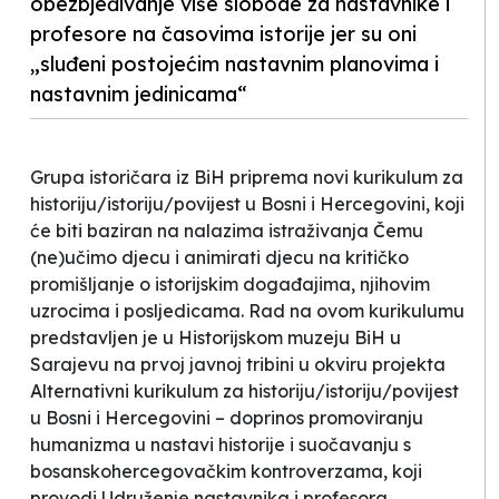
obezbjeđivanje više slobode za nastavnike i
profesore na časovima istorije jer su oni
„sluđeni postojećim nastavnim planovima i
nastavnim jedinicama“
Grupa istoričara iz BiH priprema novi kurikulum za
historiju/istoriju/povijest u Bosni i Hercegovini, koji
će biti baziran na nalazima istraživanja
Čemu
(ne)učimo djecu
i animirati djecu na kritičko
promišljanje o istorijskim događajima, njihovim
uzrocima i posljedicama. Rad na ovom kurikulumu
predstavljen je u Historijskom muzeju BiH u
Sarajevu na prvoj javnoj tribini u okviru projekta
Alternativni kurikulum za historiju/istoriju/povijest
u Bosni i Hercegovini – doprinos promoviranju
humanizma u nastavi historije i suočavanju s
bosanskohercegovačkim kontroverzama
, koji
provodi Udruženje nastavnika i profesora