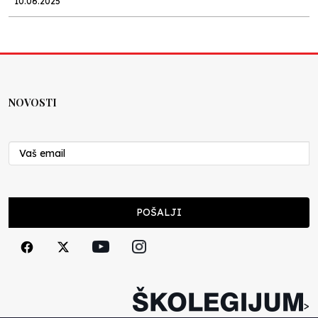
10.06.2025
Kraj školske godine, fotofiniš
Anes Osmić
04.06.2025
NOVOSTI
Reformar’s Coming
Nenad Veličković
29.10.2024
Cuke i djeca
POŠALJI
Školegijum redakcija
06.12.2023
Francuski i može i ne može, ali turski može
svakako
>
Smiljana Vovna