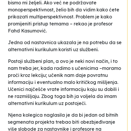
bismo mi željeli. Ako već ne podržavate
monoperspektivnost, želio bih da vidim kako ćete
prikazati multiperspektivnost. Problem je kako
promijeniti pristup temama –
rekao je profesor
Fahd Kasumović.
Jedna od nastavnica ukazala je na potrebu da se
alternativni kurikulum koristi uz službeni.
Postoji službeni plan, a ovo je neki novi način, i to
nam treba jer, kada radimo s učenicima –moramo
proći kroz lekciju
;
učenik nam daje povratnu
informaciju i eventualno malo kritičkog mišljenja.
Učenici najčešće vrate informaciju koju su dobili i
ne razmišljaju. Zbog toga bih ja voljela da imam
alternativni kurikulum uz postojeći.
Njena kolegica naglasila je da bi jedan od bitnih
segmenata projekta trebao biti obezbjeđivanje
više slobode za nastavnike i profesore na