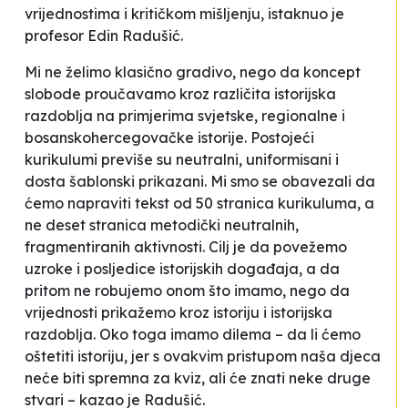
vrijednostima i kritičkom mišljenju
, istaknuo je
profesor Edin Radušić.
Mi ne želimo klasično gradivo, nego da koncept
slobode proučavamo kroz različita istorijska
razdoblja na primjerima svjetske, regionalne i
bosanskohercegovačke istorije. Postojeći
kurikulumi previše su neutralni, uniformisani i
dosta šablonski prikazani. Mi smo se obavezali da
ćemo napraviti tekst od 50 stranica kurikuluma, a
ne deset stranica metodički neutralnih,
fragmentiranih aktivnosti. Cilj je da povežemo
uzroke i posljedice istorijskih događaja, a da
pritom ne robujemo onom što imamo, nego da
vrijednosti prikažemo kroz istoriju i istorijska
razdoblja. Oko toga imamo dilema – da li ćemo
oštetiti istoriju, jer s ovakvim pristupom naša djeca
neće biti spremna za kviz, ali će znati neke druge
stvari –
kazao je Radušić.