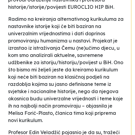
historije/istorije/povijesti EUROCLIO HIP BiH.
Radimo na kreiranja alternativnog kurikuluma za
nastavnike istorije koji će biti baziran na
univerzalnim vrijednostima i dati doprinos
promoviranju humanizma u nastavi. Projekat je
izrastao iz istraživanja
Čemu (ne)učimo djecu,
u
kom smo analizirali aktuelne, savremene
udžbenike za istoriju/historiju/povijest u BiH. Ono
što bismo mi željeli jeste da kreiramo kurikulum
koji neće biti baziran na klasičnoj podjeli na
razdoblja kojima su jasno definisane teme iz
svjetske i nacionalne historije, nego da njegova
okosnica budu univerzalne vrijednosti i teme koje
ih na najbolji način promoviraju –
objasnila je
Melisa Forić-Plasto, članica tima koji priprema
novi kurikulum
.
Profesor Edin Veladžić pojasnio je da su, tražeći