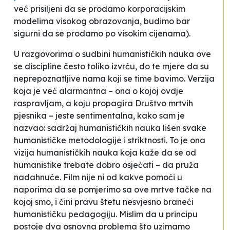
već prisiljeni da se prodamo korporacijskim
modelima visokog obrazovanja, budimo bar
sigurni da se prodamo po visokim cijenama
).
U razgovorima o sudbini humanističkih nauka ove
se discipline često toliko izvrću, do te mjere da su
neprepoznatljive nama koji se time bavimo. Verzija
koja je već alarmantna – ona o kojoj ovdje
raspravljam, a koju propagira
Društvo mrtvih
pjesnika
– jeste
sentimentalna
, kako sam je
nazvao: sadržaj humanističkih nauka lišen svake
humanističke metodologije i striktnosti. To je ona
vizija humanističkih nauka koja kaže da se od
humanistike trebate dobro osjećati – da pruža
nadahnuće. Film nije ni od kakve pomoći u
naporima da se pomjerimo sa ove mrtve tačke na
kojoj smo, i čini pravu štetu nesvjesno braneći
humanističku pedagogiju. Mislim da u principu
postoje dva osnovna problema što uzimamo