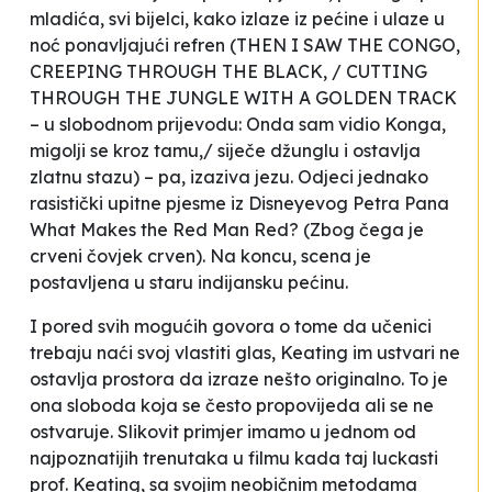
mladića, svi bijelci, kako izlaze iz pećine i ulaze u
noć ponavljajući refren (THEN I SAW THE CONGO,
CREEPING THROUGH THE BLACK, / CUTTING
THROUGH THE JUNGLE WITH A GOLDEN TRACK
– u slobodnom prijevodu:
Onda sam vidio Konga,
migolji se kroz tamu,/ siječe džunglu i ostavlja
zlatnu stazu
) – pa, izaziva
jezu
. Odjeci jednako
rasistički upitne pjesme iz Disneyevog Petra Pana
What Makes the Red Man Red
? (
Zbog čega je
crveni čovjek crven
). Na koncu, scena je
postavljena u
staru indijansku pećinu
.
I pored svih mogućih govora o tome da učenici
trebaju
naći svoj vlastiti glas
, Keating im ustvari ne
ostavlja prostora da izraze nešto originalno. To je
ona sloboda koja se često propovijeda ali se ne
ostvaruje. Slikovit primjer imamo u jednom od
najpoznatijih trenutaka u filmu kada taj luckasti
prof. Keating, sa svojim
neobičnim
metodama