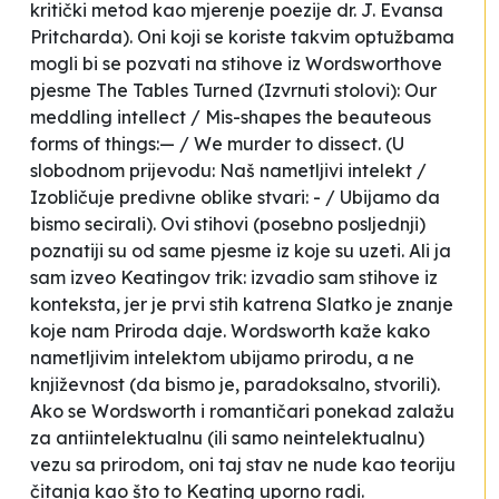
kritički metod kao
mjerenje poezije
dr. J. Evansa
Pritcharda). Oni koji se koriste takvim optužbama
mogli bi se pozvati na stihove iz Wordsworthove
pjesme
The Tables Turned
(Izvrnuti stolovi):
Our
meddling intellect / Mis-shapes the beauteous
forms of things:— / We murder to dissect
. (U
slobodnom prijevodu:
Naš nametljivi intelekt /
Izobličuje predivne oblike stvari: - / Ubijamo da
bismo secirali
). Ovi stihovi (posebno posljednji)
poznatiji su od same pjesme iz koje su uzeti. Ali ja
sam izveo Keatingov trik: izvadio sam stihove iz
konteksta, jer je prvi stih katrena
Slatko je znanje
koje nam Priroda daje
. Wordsworth kaže kako
nametljivim intelektom
ubijamo prirodu, a ne
književnost (da bismo je, paradoksalno, stvorili).
Ako se Wordsworth i romantičari ponekad zalažu
za antiintelektualnu (ili samo neintelektualnu)
vezu sa prirodom, oni taj stav ne nude kao teoriju
čitanja kao što to Keating uporno radi.