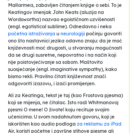
Mallarmea, zabavljen
čitanjem knjige o sebi
. To je
Keatingov imenjak John Keats (aluzija na
Wordswortha) nazvao
egoističnom uzvišenosti
(engl.
egotistical sublime
). Odnedavno i neka
početna istraživanja
u
neurologiji
počinju govoriti
ono što nastavnici jezika odavno znaju: da je moć
književnosti moć drugosti, u stvaranju mogućnosti
da se drugi susretne, nepovratno i na način koji
nije poistovjećivanje sa sobom.
Maštovito
suosjećanje
(engl.
i
maginative sympathy
), kako
bismo rekli. Pravilno čitati književnost znači
odgovoriti izazovu, i izaći promijenjen.
Ali za Keatinga, tekst je taj (kao Frostova pjesma)
koji se mijenja, ne čitalac. Isto radi Whitmanovoj
pjesmi
O mene! O živote!
koju recituje svojim
učenicima. U svom nadahnutom govoru, koji je
iskorišten kao audio podloga
za reklamu za iPad
Air, koristi početne i završne stihove pjesme ali