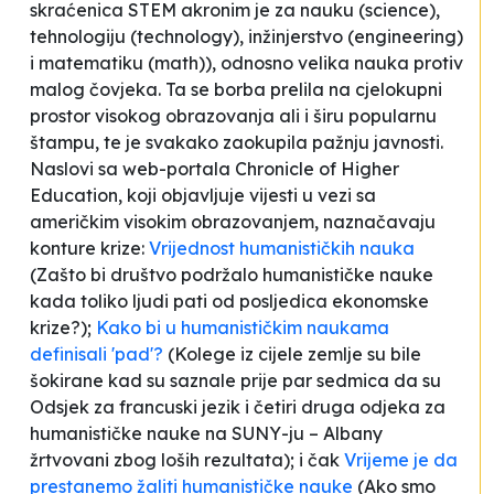
skraćenica STEM akronim je za nauku (science),
tehnologiju (technology), inžinjerstvo (engineering)
i matematiku (math)), odnosno
velika nauka
protiv
malog čovjeka
. Ta se borba prelila na cjelokupni
prostor visokog obrazovanja ali i širu popularnu
štampu, te je svakako zaokupila pažnju javnosti.
Naslovi sa web-portala
Chronicle of Higher
Education,
koji objavljuje vijesti u vezi sa
američkim visokim obrazovanjem,
naznačavaju
konture
krize
:
Vrijednost humanističkih nauka
(
Zašto bi društvo podržalo humanističke nauke
kada toliko ljudi pati od posljedica ekonomske
krize
?);
Kako bi u humanističkim naukama
definisali 'pad'?
(
Kolege iz cijele zemlje su bile
šokirane kad su saznale prije par sedmica da su
Odsjek za francuski jezik i četiri druga odjeka za
humanističke nauke na SUNY-ju – Albany
žrtvovani zbog loših rezultata
); i čak
Vrijeme je da
prestanemo žaliti humanističke nauke
(
Ako smo