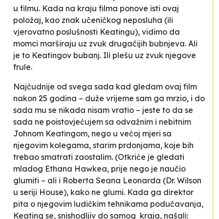
u filmu. Kada na kraju filma ponove isti ovaj
položaj, kao znak učeničkog neposluha (ili
vjerovatno poslušnosti Keatingu), vidimo da
momci marširaju uz zvuk
drugačijih
bubnjeva. Ali
je to Keatingov bubanj. Ili plešu uz zvuk njegove
frule.
Najčudnije od svega sada kad gledam ovaj film
nakon 25 godina – duže vrijeme sam ga mrzio, i do
sada mu se nikada nisam vratio – jeste to da se
sada ne poistovjećujem sa odvažnim i nebitnim
Johnom Keatingom, nego u većoj mjeri sa
njegovim kolegama,
starim prdonjama
, koje bih
trebao smatrati zaostalim. (Otkriće je gledati
mladog Ethana Hawkea, prije nego je naučio
glumiti – ali i Roberta Seana Leonarda (Dr. Wilson
u seriji
House
), kako ne glumi. Kada ga direktor
pita o njegovim ludičkim tehnikama podučavanja,
Keating se, snishodljiv do samog kraja, našali: