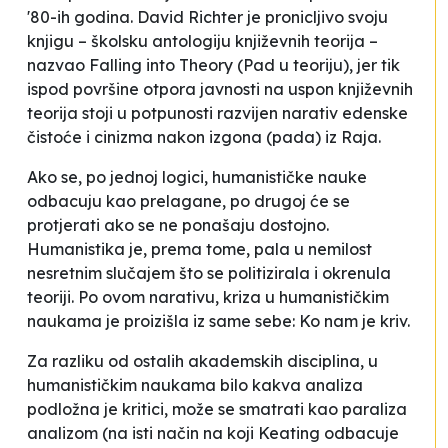
'80-ih godina. David Richter je pronicljivo svoju
knjigu – školsku antologiju književnih teorija –
nazvao
Falling into Theory
(Pad u teoriju), jer tik
ispod površine otpora javnosti na uspon književnih
teorija stoji u potpunosti razvijen narativ edenske
čistoće i cinizma nakon izgona (pada) iz Raja.
Ako se, po jednoj logici, humanističke nauke
odbacuju kao
prelagane
, po drugoj će se
protjerati ako se ne ponašaju dostojno.
Humanistika je, prema tome, pala u nemilost
nesretnim slučajem što se politizirala i okrenula
teoriji. Po ovom narativu,
kriza
u humanističkim
naukama je proizišla iz same sebe: Ko nam je kriv.
Za razliku od ostalih akademskih disciplina, u
humanističkim naukama bilo kakva analiza
podložna je kritici, može se smatrati kao
paraliza
analizom
(na isti način na koji Keating odbacuje