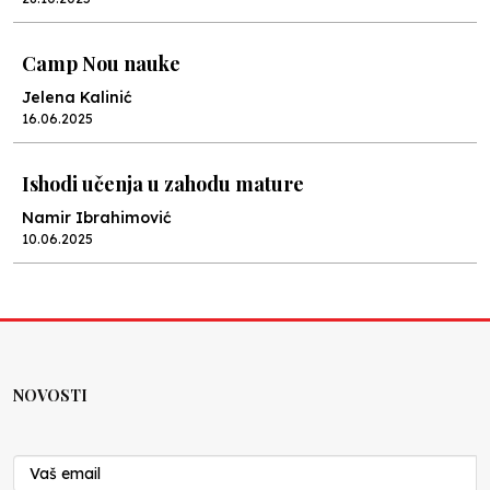
Camp Nou nauke
Jelena Kalinić
16.06.2025
Ishodi učenja u zahodu mature
Namir Ibrahimović
10.06.2025
Kraj školske godine, fotofiniš
Anes Osmić
04.06.2025
NOVOSTI
Reformar’s Coming
Nenad Veličković
29.10.2024