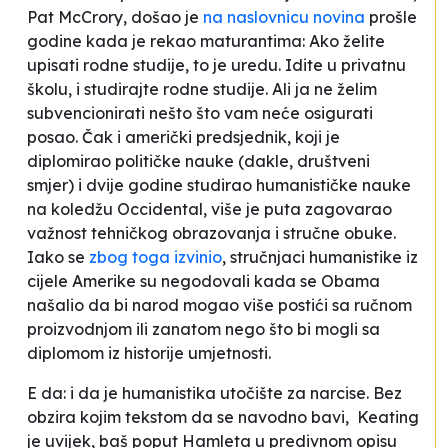
Pat McCrory, došao je
na naslovnicu novina
prošle
godine kada je rekao maturantima:
Ako želite
upisati rodne studije, to je uredu. Idite u privatnu
školu, i studirajte rodne studije. Ali ja ne želim
subvencionirati nešto što vam neće osigurati
posao.
Čak i američki predsjednik, koji je
diplomirao političke nauke (dakle, društveni
smjer) i dvije godine studirao humanističke nauke
na koledžu Occidental, više je puta zagovarao
važnost tehničkog obrazovanja i stručne obuke.
Iako se
zbog toga izvinio
, stručnjaci humanistike iz
cijele Amerike su negodovali kada se Obama
našalio da
bi narod mogao više postići sa ručnom
proizvodnjom
ili zanatom nego što bi mogli sa
diplomom iz historije umjetnosti
.
E da: i da je humanistika utočište za narcise. Bez
obzira kojim tekstom da se navodno bavi, Keating
je uvijek, baš poput Hamleta u predivnom opisu