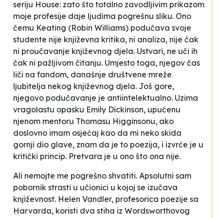
seriju
House
: zato što totalno zavodljivim prikazom
moje profesije daje ljudima pogrešnu sliku. Ono
čemu Keating (Robin Williams) podučava svoje
studente nije književna kritika, ni analiza, nije čak
ni proučavanje književnog djela. Ustvari, ne uči ih
čak ni pažljivom čitanju. Umjesto toga, njegov čas
liči na
fandom
, današnje društvene mreže
ljubitelja nekog književnog djela. Još gore,
njegovo podučavanje je antiintelektualno. Uzima
vragolastu opasku Emily Dickinson, upućenu
njenom mentoru Thomasu Higginsonu,
ako
doslovno imam osjećaj kao da mi neko skida
gornji dio glave, znam da je to poezija
, i izvrće je u
kritički princip. Pretvara je u ono što ona nije.
Ali nemojte me pogrešno shvatiti. Apsolutni sam
pobornik strasti u učionici u kojoj se izučava
književnost. Helen Vandler, profesorica poezije sa
Harvarda, koristi dva stiha iz Wordsworthovog