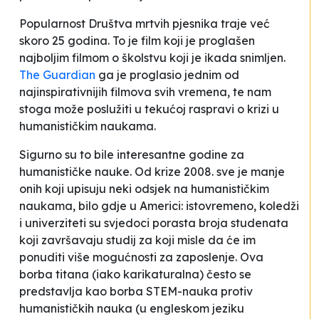
Popularnost
Društva mrtvih pjesnika
traje već
skoro 25 godina. To je film koji je proglašen
najboljim
filmom o školstvu
koji je ikada snimljen.
The Guardian
ga je proglasio jednim od
najinspirativnijih filmova svih vremena, te nam
stoga može poslužiti u tekućoj raspravi o
krizi u
humanističkim naukama
.
Sigurno su to bile interesantne godine za
humanističke nauke. Od krize 2008. sve je manje
onih koji upisuju neki odsjek na humanističkim
naukama, bilo gdje u Americi: istovremeno, koledži
i univerziteti su svjedoci porasta broja studenata
koji završavaju studij za koji misle da će im
ponuditi više mogućnosti za zaposlenje. Ova
borba titana (iako karikaturalna) često se
predstavlja kao borba STEM-nauka protiv
humanističkih nauka (u engleskom jeziku