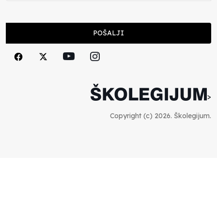
Cuke i djeca
POŠALJI
Školegijum redakcija
06.12.2023
Francuski i može i ne može, ali turski može
svakako
>
Smiljana Vovna
30.11.2023
Copyright (c) 2026. Školegijum.