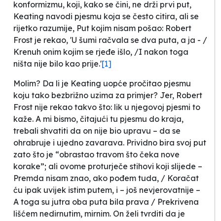
konformizmu, koji, kako se čini, ne drži prvi put,
Keating navodi pjesmu koja se često citira, ali se
rijetko razumije,
Put kojim nisam pošao
:
Robert
Frost je rekao, 'U šumi račvala se dva puta, a ja - /
Krenuh onim kojim se rjeđe išlo, /I nakon toga
ništa nije bilo kao prije
.'
[1]
Molim? Da li je Keating uopće pročitao pjesmu
koju tako bezbrižno uzima za primjer? Jer, Robert
Frost nije rekao takvo što: lik u njegovoj pjesmi to
kaže. A mi bismo, čitajući tu pjesmu do kraja,
trebali shvatiti da on nije bio upravu – da se
ohrabruje i ujedno zavarava. Prividno bira svoj put
zato što je “obrastao travom što čeka nove
korake”; ali ovome proturječe stihovi koji slijede –
Premda nisam znao, ako pođem tuda, / Koračat
ću ipak uvijek istim putem
, i – još nevjerovatnije –
A toga su jutra oba puta bila prava / Prekrivena
lišćem nedirnutim, mirnim
. On želi tvrditi da je