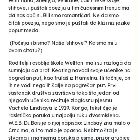
Whitmana, Shellyja, velikane, čak i neke svoje
stihove, i puštali poeziju u tim čudesnim trenucima
da nas opčini. Bili smo romantičari. Ne da smo
čitali poeziju, nego smo je puštali da klizi niz jezike
poput meda.
(
Počinjali bismo?
Naše 'stihove'
? Ko smo
mi
u
ovom citatu?)
Roditelji i osoblje škole Wellton imali su razloga da
sumnjaju da prof. Keating navodi svoje učenike na
pogrešan put, kao frulaš iz Hamelna. Ili tačnije, on
ih ne vodi nego ih šalje na pogrešan put. Prvi
sastanak društva završava tako što jedan od
njegovih učenika recituje zloglasnu pjesmu
Vachela Lindsaya iz 1919.
Kongo
, tekst čija je
rasistička poruka u najbolju ruku dvosmislena.
W.E.B. DuBois je o njoj napisao:
Lindsay zna malo o
Crncima, a i to malo je opasno
. Nebitno šta je
stvarna ili namjerna poruka pjesme, prizor grupice