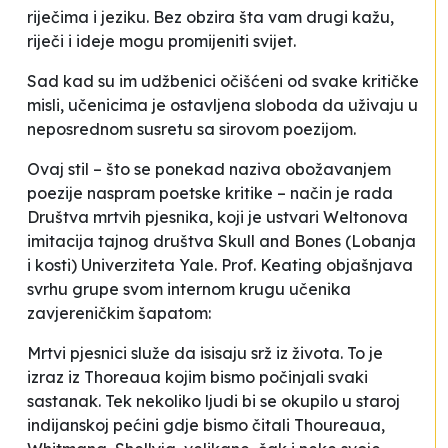
riječima i jeziku. Bez obzira šta vam drugi kažu,
riječi i ideje mogu promijeniti svijet.
Sad kad su im udžbenici očišćeni od svake kritičke
misli, učenicima je ostavljena sloboda da uživaju u
neposrednom susretu sa sirovom poezijom.
Ovaj stil – što se ponekad naziva
obožavanjem
poezije naspram poetske kritike – način je rada
Društva mrtvih pjesnika
, koji je ustvari Weltonova
imitacija tajnog društva
Skull and Bones
(
Lobanja
i kosti
) Univerziteta Yale. Prof. Keating objašnjava
svrhu grupe svom internom krugu učenika
zavjereničkim šapatom:
Mrtvi pjesnici služe da isisaju srž iz života. To je
izraz iz Thoreaua kojim bismo počinjali svaki
sastanak. Tek nekoliko ljudi bi se okupilo u staroj
indijanskoj pećini gdje bismo čitali Thoureaua,