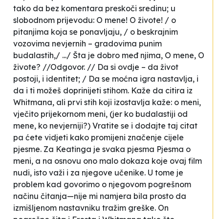
tako da bez komentara preskoči sredinu; u
slobodnom prijevodu:
O
mene! O živote! / o
pitanjima koja se ponavljaju, / o beskrajnim
vozovima nevjernih – gradovima punim
budalastih,/ .../ Šta je dobro međ njima, O mene, O
živote? //Odgovor. // Da si ovdje – da život
postoji, i identitet; / Da se moćna igra nastavlja, i
da i ti možeš doprinijeti stihom.
Kaže da citira iz
Whitmana, ali prvi stih koji izostavlja kaže:
o meni,
vječito prijekornom meni, (jer ko budalastiji od
mene, ko nevjerniji?
) Vratite se i dodajte taj citat
pa ćete vidjeti kako promijeni značenje cijele
pjesme. Za Keatinga je svaka pjesma
Pjesma o
meni
, a na osnovu ono malo dokaza koje ovaj film
nudi, isto važi i za njegove učenike. U tome je
problem kad govorimo o njegovom pogrešnom
načinu čitanja—nije mi namjera bila prosto da
izmišljenom nastavniku tražim greške. On