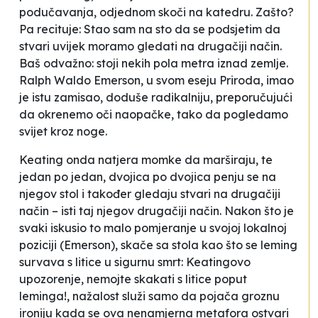
podučavanja, odjednom skoči na katedru. Zašto?
Pa recituje:
Stao sam na sto da se podsjetim da
stvari uvijek moramo gledati na drugačiji način
.
Baš odvažno: stoji nekih pola metra iznad zemlje.
Ralph Waldo Emerson, u svom eseju
Priroda
, imao
je istu zamisao, doduše radikalniju, preporučujući
da
okrenemo oči naopačke, tako da pogledamo
svijet kroz noge
.
Keating onda natjera momke da marširaju, te
jedan po jedan, dvojica po dvojica penju se na
njegov stol i također
gledaju stvari na drugačiji
način
– isti taj njegov drugačiji način. Nakon što je
svaki iskusio to
malo pomjeranje u svojoj lokalnoj
poziciji
(Emerson), skače sa stola kao što se leming
survava s litice u sigurnu smrt: Keatingovo
upozorenje,
nemojte skakati s litice poput
leminga
!, nažalost služi samo da pojača groznu
ironiju kada se ova nenamjerna metafora ostvari