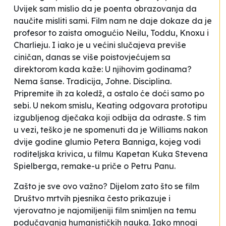
Uvijek sam mislio da je poenta obrazovanja da
naučite misliti sami
. Film nam ne daje dokaze da je
profesor to zaista omogućio Neilu, Toddu, Knoxu i
Charlieju. I iako je u većini slučajeva previše
ciničan, danas se više poistovjećujem sa
direktorom kada kaže:
U njihovim godinama?
Nema šanse. Tradicija, Johne. Disciplina.
Pripremite ih za koledž, a ostalo će doći samo po
sebi
. U nekom smislu, Keating odgovara prototipu
izgubljenog dječaka
koji odbija da odraste. S tim
u vezi, teško je ne spomenuti da je Williams nakon
dvije godine glumio Petera Banniga, kojeg vodi
roditeljska krivica, u filmu
Kapetan Kuka
Stevena
Spielberga, remake-u priče o Petru Panu.
Zašto je sve ovo važno? Dijelom zato što se film
Društvo mrtvih pjesnika
često prikazuje i
vjerovatno je najomiljeniji film snimljen na temu
podučavanja humanističkih nauka. Iako mnogi