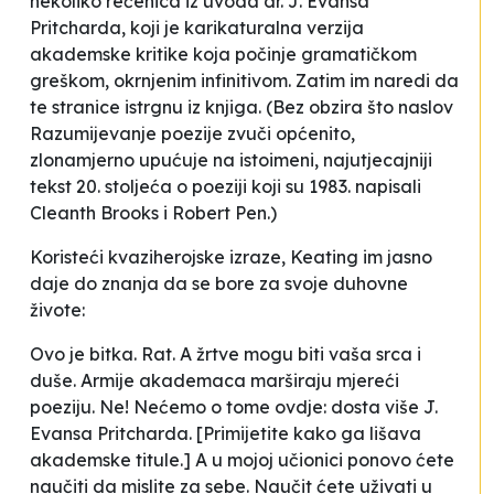
nekoliko rečenica iz uvoda dr. J. Evansa
Pritcharda, koji je karikaturalna verzija
akademske kritike koja počinje gramatičkom
greškom, okrnjenim infinitivom. Zatim im naredi da
te stranice istrgnu iz knjiga. (Bez obzira što naslov
Razumijevanje poezije
zvuči općenito,
zlonamjerno upućuje na istoimeni, najutjecajniji
tekst 20. stoljeća o poeziji koji su 1983. napisali
Cleanth Brooks i Robert Pen.)
Koristeći kvaziherojske izraze, Keating im jasno
daje do znanja da se bore za svoje duhovne
živote:
Ovo je bitka. Rat. A žrtve mogu biti vaša srca i
duše. Armije akademaca marširaju mjereći
poeziju. Ne! Nećemo o tome ovdje: dosta više J.
Evansa Pritcharda.
[Primijetite kako ga lišava
akademske titule.]
A u mojoj učionici ponovo ćete
naučiti da mislite za sebe. Naučit ćete uživati u