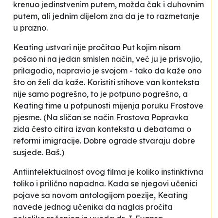
krenuo jedinstvenim putem, možda čak i duhovnim
putem, ali jednim dijelom zna da je to razmetanje
u prazno.
Keating ustvari nije pročitao
Put kojim nisam
pošao
ni na jedan smislen način, već ju je prisvojio,
prilagodio, napravio je svojom - tako da kaže ono
što on želi da kaže. Koristiti stihove van konteksta
nije
samo
pogrešno, to je
potpuno
pogrešno, a
Keating time u potpunosti mijenja poruku Frostove
pjesme. (Na sličan se način Frostova
Popravka
zida
često citira izvan konteksta u debatama o
reformi imigracije.
Dobre ograde stvaraju dobre
susjede
. Baš.)
Antiintelektualnost ovog filma je koliko instinktivna
toliko i prilično napadna. Kada se njegovi učenici
pojave sa novom antologijom poezije, Keating
navede jednog učenika da naglas pročita