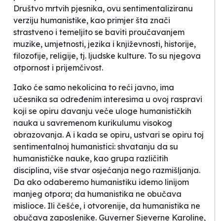
Društvo mrtvih pjesnika
, ovu sentimentaliziranu
verziju humanistike, kao primjer šta znači
strastveno i temeljito se baviti proučavanjem
muzike, umjetnosti, jezika i književnosti, historije,
filozofije, religije, tj. ljudske kulture. To su njegova
otpornost i prijemčivost.
Iako će samo nekolicina to reći javno, ima
učesnika sa određenim interesima u ovoj raspravi
koji se opiru davanju veće uloge humanističkih
nauka u savremenom kurikulumu visokog
obrazovanja. A i kada se opiru, ustvari se opiru toj
sentimentalnoj humanistici: shvatanju da su
humanističke nauke, kao grupa različitih
disciplina, više stvar osjećanja nego razmišljanja.
Da ako odaberemo humanistiku idemo linijom
manjeg otpora; da humanistika ne obučava
mislioce. Ili češće, i otvorenije, da humanistika ne
obučava zaposlenike. Guverner Sjeverne Karoline,