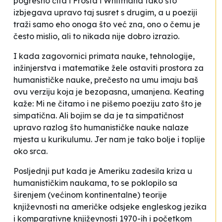
pogrešno čita i Frosta i Whitmana tako što
izbjegava upravo taj susret s drugim, a u poeziji
traži samo eho onoga što već zna, ono o čemu je
često mislio, ali to nikada nije dobro izrazio.
I kada zagovornici primata nauke, tehnologije,
inžinjerstva i matematike žele ostaviti prostora za
humanističke nauke, prečesto na umu imaju baš
ovu verziju koja je bezopasna, umanjena. Keating
kaže:
Mi ne čitamo i ne pišemo poeziju zato što je
simpatična
. Ali bojim se da je ta simpatičnost
upravo razlog što humanističke nauke nalaze
mjesta u kurikulumu. Jer nam je tako bolje i toplije
oko srca.
Posljednji put kada je Ameriku zadesila
kriza u
humanističkim naukama
, to se poklopilo sa
širenjem (većinom kontinentalne) teorije
književnosti na američke odsjeke engleskog jezika
i komparativne književnosti 1970-ih i početkom