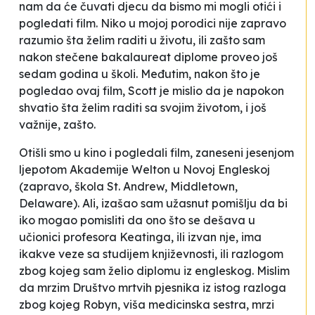
nam da će čuvati djecu da bismo mi mogli otići i
pogledati film. Niko u mojoj porodici nije zapravo
razumio šta želim raditi u životu, ili zašto sam
nakon stečene bakalaureat diplome proveo još
sedam godina u školi. Međutim, nakon što je
pogledao ovaj film, Scott je mislio da je napokon
shvatio šta želim raditi sa svojim životom, i još
važnije, zašto.
Otišli smo u kino i pogledali film, zaneseni jesenjom
ljepotom Akademije Welton u Novoj Engleskoj
(zapravo, škola St. Andrew, Middletown,
Delaware). Ali, izašao sam užasnut pomišlju da bi
iko mogao pomisliti da ono što se dešava u
učionici profesora Keatinga, ili izvan nje, ima
ikakve veze sa studijem književnosti, ili razlogom
zbog kojeg sam želio diplomu iz engleskog. Mislim
da mrzim
Društvo mrtvih pjesnika
iz istog razloga
zbog kojeg Robyn, viša medicinska sestra, mrzi