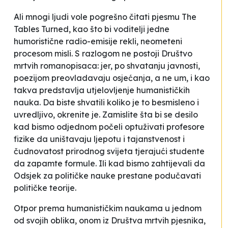
Ali mnogi ljudi vole pogrešno čitati pjesmu
The
Tables Turned
, kao što bi voditelji jedne
humoristične radio-emisije rekli,
neometeni
procesom misli.
S razlogom ne postoji
Društvo
mrtvih romanopisaca
: jer, po shvatanju javnosti,
poezijom preovladavaju osjećanja, a ne um, i kao
takva predstavlja utjelovljenje humanističkih
nauka. Da biste shvatili koliko je to besmisleno i
uvredljivo, okrenite je. Zamislite šta bi se desilo
kad bismo odjednom počeli optuživati profesore
fizike da uništavaju ljepotu i tajanstvenost i
čudnovatost prirodnog svijeta tjerajući studente
da zapamte formule. Ili kad bismo zahtijevali da
Odsjek za političke nauke prestane podučavati
političke teorije.
Otpor prema humanističkim naukama u jednom
od svojih oblika, onom iz
Društva mrtvih pjesnika
,