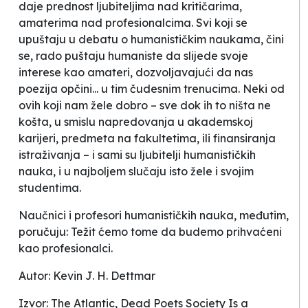
daje prednost ljubiteljima nad kritičarima,
amaterima nad profesionalcima. Svi koji se
upuštaju u debatu o humanističkim naukama, čini
se, rado puštaju humaniste da slijede svoje
interese kao amateri, dozvoljavajući
da nas
poezija opčini... u tim čudesnim trenucima.
Neki od
ovih koji nam žele dobro – sve dok ih to ništa ne
košta, u smislu napredovanja u akademskoj
karijeri, predmeta na fakultetima, ili finansiranja
istraživanja – i sami su ljubitelji humanističkih
nauka, i u najboljem slučaju isto žele i svojim
studentima.
Naučnici i profesori humanističkih nauka, međutim,
poručuju: Težit ćemo tome da budemo prihvaćeni
kao profesionalci.
Autor: Kevin J. H. Dettmar
Izvor: The Atlantic,
Dead Poets Society
Is a