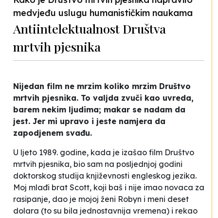
medvjeđu uslugu humanističkim naukama
Antiintelektualnost Društva
mrtvih pjesnika
Nijedan film ne mrzim koliko mrzim
Društvo
mrtvih pjesnika
. To valjda zvuči kao uvreda,
barem nekim ljudima; makar se nadam da
jest. Jer mi upravo i jeste namjera da
zapodjenem svađu.
U ljeto 1989. godine, kada je izašao film
Društvo
mrtvih pjesnika
, bio sam na posljednjoj godini
doktorskog studija književnosti engleskog jezika.
Moj mlađi brat Scott, koji baš i nije imao novaca za
rasipanje, dao je mojoj ženi Robyn i meni deset
dolara (to su bila jednostavnija vremena) i rekao