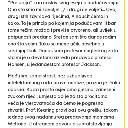
“Preludija” kao naslov svog eseja o podučavanju:
Ono što smo mi zavoljeli, / i drugi će voljeti…
Ovaj
drugi stih završava riječima,
A naučit ćemo ih
kako.
To je princip po kojem ja podučavam ili bar
tome težim: možda i previše otvoreno, ali uvijek u
potpunosti predano. Sretan sam što danas radim
ono što volim. Tako su mene učili, posebno u
srednjoj školi. Danas sam profesor engleskog zato
što mi je u devetom razredu predavao profesor
Hansen, u jedanaestom profesor Jackson.
Međutim, sama strast, bez uzbudljivog
intelektualnog rada prave analize, prazna je, čak i
opasna. Kada prosto
osjećamo
pjesmu, zaneseni
zvukom riječi, umjesto da je zaista
pročitamo
,
veća je vjerovatnoća da ćemo je pogrešno
shvatiti. Prof. Keating pravi baš ovu grešku tokom
jednog svog nadahnutog predavanja momcima
Weltona. U otrcanom govoru o suprotstavljanju