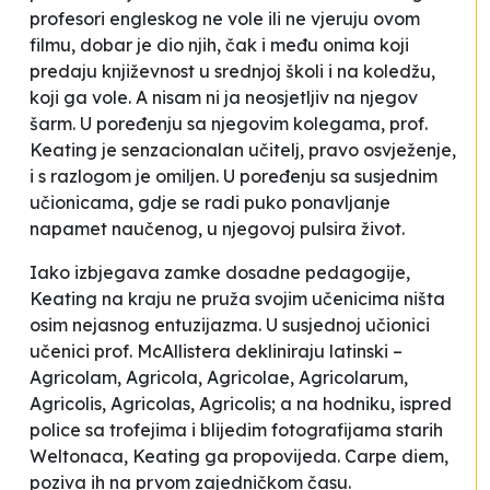
profesori engleskog ne vole ili ne vjeruju ovom
filmu, dobar je dio njih, čak i među onima koji
predaju književnost u srednjoj školi i na koledžu,
koji ga vole. A nisam ni ja neosjetljiv na njegov
šarm. U poređenju sa njegovim kolegama, prof.
Keating je senzacionalan učitelj, pravo osvježenje,
i s razlogom je omiljen. U poređenju sa susjednim
učionicama, gdje se radi puko ponavljanje
napamet naučenog, u njegovoj pulsira život.
Iako izbjegava zamke dosadne pedagogije,
Keating na kraju ne pruža svojim učenicima ništa
osim nejasnog entuzijazma. U susjednoj učionici
učenici prof. McAllistera dekliniraju latinski –
Agricolam, Agricola, Agricolae, Agricolarum,
Agricolis, Agricolas, Agricolis; a na hodniku, ispred
police sa trofejima i blijedim fotografijama starih
Weltonaca, Keating ga propovijeda.
Carpe diem
,
poziva ih na prvom zajedničkom času.