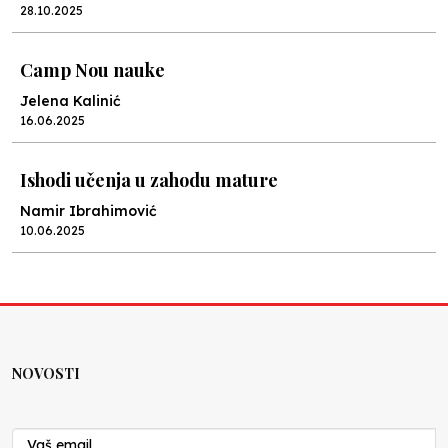
28.10.2025
Camp Nou nauke
Jelena Kalinić
16.06.2025
Ishodi učenja u zahodu mature
Namir Ibrahimović
10.06.2025
Kraj školske godine, fotofiniš
Anes Osmić
04.06.2025
NOVOSTI
Reformar’s Coming
Nenad Veličković