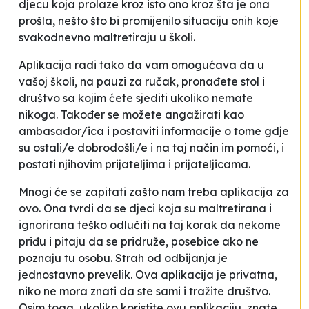
djecu koja prolaze kroz isto ono kroz šta je ona
prošla, nešto što bi promijenilo situaciju onih koje
svakodnevno maltretiraju u školi.
Aplikacija radi tako da vam omogućava da u
vašoj školi, na pauzi za ručak, pronađete stol i
društvo sa kojim ćete sjediti ukoliko nemate
nikoga. Također se možete angažirati kao
ambasador/ica i postaviti informacije o tome gdje
su ostali/e dobrodošli/e i na taj način im pomoći, i
postati njihovim prijateljima i prijateljicama.
Mnogi će se zapitati zašto nam treba aplikacija za
ovo. Ona tvrdi da se djeci koja su maltretirana i
ignorirana teško odlučiti na taj korak da nekome
priđu i pitaju da se pridruže, posebice ako ne
poznaju tu osobu. Strah od odbijanja je
jednostavno prevelik. Ova aplikacija je privatna,
niko ne mora znati da ste sami i tražite društvo.
Osim toga, ukoliko koristite ovu aplikaciju, znate