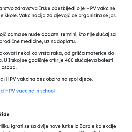
rstvo zdravstva Irske obezbijedilo je HPV vakcine i
e škole. Vakcinacija za djevojčice organizira se još
ojčicama se nude dodatni termini, što nije slučaj sa
orodične medicine, uz nadoplatu.
okovati nekoliko vrsta raka, od grlića materice do
. U Irskoj se godišnje otkrije 400 slučajeva bolesti
0 osoba.
udi HPV vakcina bez obzira na spol djece.
ed HPV vaccine in school
Ride
iliku igrati se sa dvije nove lutke iz Barbie kolekcije