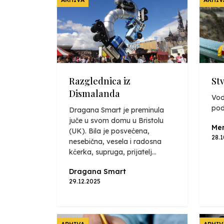
Razglednica iz
St
Dismalanda
Vod
pod
Dragana Smart je preminula
juče u svom domu u Bristolu
Mer
(UK). Bila je posvećena,
28.
nesebična, vesela i radosna
kćerka, supruga, prijatelj...
Dragana Smart
29.12.2025