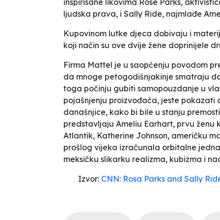
inspirisane likovima Rose Parks, aktivist
ljudska prava, i Sally Ride, najmlađe Amer
Kupovinom lutke djeca dobivaju i materi
koji način su ove dvije žene doprinijele dr
Firma
Mattel
je u saopćenju povodom pred
da mnoge petogodišnjakinje smatraju da 
toga počinju gubiti samopouzdanje u vlas
pojašnjenju proizvođača, jeste pokazati d
današnjice, kako bi bile u stanju premosti
predstavljaju Ameliu Earhart, prvu ženu k
Atlantik, Katherine Johnson, američku ma
prošlog vijeka izračunala orbitalne jedna
meksičku slikarku realizma, kubizma i nadr
Izvor:
CNN: Rosa Parks and Sally Ride