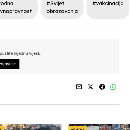
rodna
#Svijet
#vakcinacija
avnopravnost
obrazovanja
ustite nijednu vijest.
rijavi se
A
ARHIVA