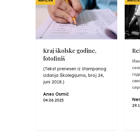
ARHIVA
ARHIV
Kraj školske godine,
Re
fotofiniš
Иак
сез
(Tekst prenesen iz štampanog
год
izdanja Školegijuma, broj 24,
сви
juni 2018.)
сер
Anes Osmić
Nen
04.06.2025
29.