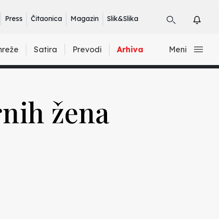
Press
Čitaonica
Magazin
Slik&Slika
mreže
Satira
Prevodi
Arhiva
Meni
rnih žena