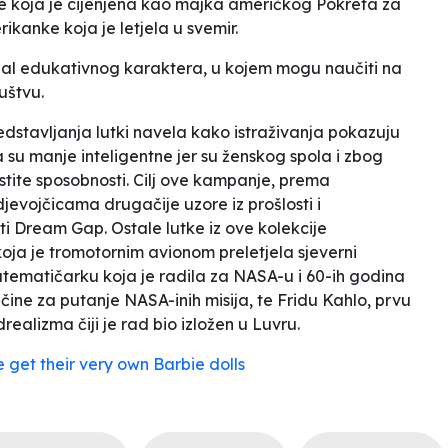
ice koja je cijenjena kao majka američkog Pokreta za
ikanke koja je letjela u svemir.
jal edukativnog karaktera, u kojem mogu naučiti na
uštvu.
stavljanja lutki navela kako istraživanja pokazuju
su manje inteligentne jer su ženskog spola i zbog
tite sposobnosti. Cilj ove kampanje, prema
jevojčicama drugačije uzore iz prošlosti i
ti
Dream Gap
. Ostale lutke iz ove kolekcije
oja je tromotornim avionom preletjela sjeverni
tematičarku koja je radila za NASA-u i 60-ih godina
čine za putanje NASA-inih misija, te Fridu Kahlo, prvu
ealizma čiji je rad bio izložen u Luvru.
 get their very own Barbie dolls