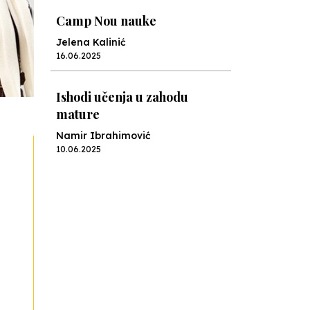
Camp Nou nauke
Jelena Kalinić
16.06.2025
Ishodi učenja u zahodu
mature
Namir Ibrahimović
10.06.2025
Kraj školske godine, fotofiniš
Anes Osmić
04.06.2025
Reformar’s Coming
Nenad Veličković
29.10.2024