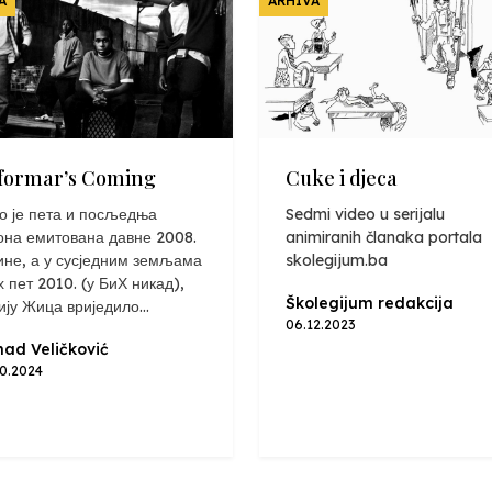
A
ARHIVA
formar’s Coming
Cuke i djeca
о је пета и посљедња
Sedmi video u serijalu
она емитована давне 2008.
animiranih članaka portala
ине, а у сусједним земљама
skolegijum.ba
х пет 2010. (у БиХ никад),
Školegijum redakcija
ију Жица вриједило...
06.12.2023
ad Veličković
10.2024