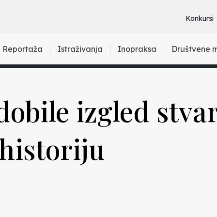
Konkursi
Reportaža
Istraživanja
Inopraksa
Društvene 
dobile izgled stva
historiju