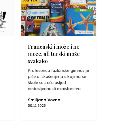
ARHIVA
Francuski i može i ne
može, ali turski može
svakako
Profesorica tuzlanske gimnazije
piše o iskušenjima s kojima se
škole susreću usljed
nedosljednosti ministarstva.
Smiljana Vovna
30.11.2023