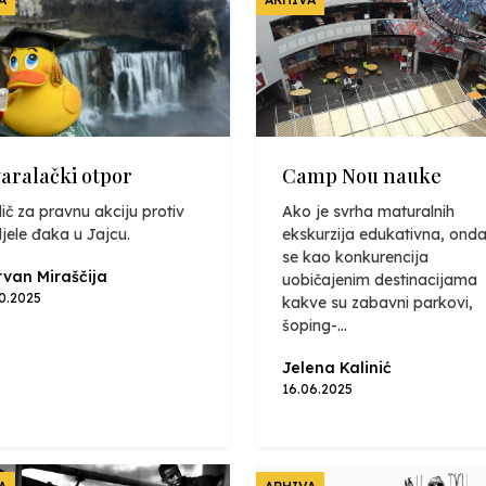
varalački otpor
Camp Nou nauke
ič za pravnu akciju protiv
Ako je svrha maturalnih
jele đaka u Jajcu.
ekskurzija edukativna, onda
se kao konkurencija
van Miraščija
uobičajenim destinacijama
10.2025
kakve su zabavni parkovi,
šoping-...
Jelena Kalinić
16.06.2025