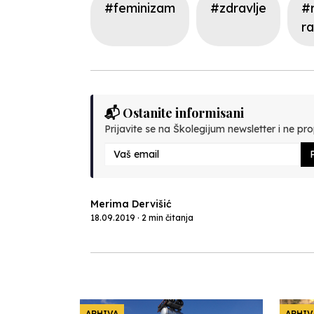
#feminizam
#zdravlje
#
r
📬 Ostanite informisani
Prijavite se na Školegijum newsletter i ne prop
P
Merima Dervišić
18.09.2019 · 2 min čitanja
ARHIVA
ARHIV