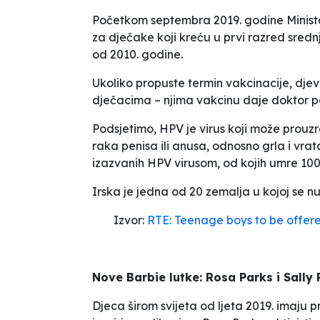
Početkom septembra 2019. godine Minista
za dječake koji kreću u prvi razred srednj
od 2010. godine.
Ukoliko propuste termin vakcinacije, djev
dječacima – njima vakcinu daje doktor p
Podsjetimo, HPV je virus koji može prouzr
raka penisa ili anusa, odnosno grla i vrata
izazvanih HPV virusom, od kojih umre 10
Irska je jedna od 20 zemalja u kojoj se n
Izvor:
RTE: Teenage boys to be offer
Nove Barbie lutke: Rosa Parks i Sally 
Djeca širom svijeta od ljeta 2019. imaju pr