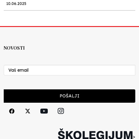
10.06.2025
Kraj školske godine, fotofiniš
Anes Osmić
04.06.2025
NOVOSTI
Reformar’s Coming
Nenad Veličković
29.10.2024
Cuke i djeca
POŠALJI
Školegijum redakcija
06.12.2023
Francuski i može i ne može, ali turski može
svakako
>