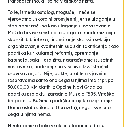
transparentno, ali se ne vidi skoro ništa.
To je, između ostalog, moguće, i neće se
vjerovatno uskoro ni promijeniti, jer se ulaganje u
stari papir računa kao ulaganje u obrazovanje.
Možda bi više smisla bilo ulagati u modernizaciju
školskih biblioteka, finansiranje školskih sekcija,
organizovanje kvalitetnih školskih takmičenja (kao
podrška kurikularnoj reformi), opremanje
kabineta, sala i igrališta, nagrađivanje izuzetnih
nastavnika, podizanje na viši nivo tzv. "stručnih
usavršavanja"... Nije, dakle, problem s javnim
raspravama samo ono čega u njima ima (npr. po
50.000,00 KM datih iz Općine Novi Grad za
podršku projektu izgradnje Muzeja "505. Viteške
brigade" u Bužimu i podršku projektu izgradnje
Doma oslobodilaca u Goraždu), nego i sve ono
čega u njima nema.
Neulaganje u bolju školu je ulaganje u bolju