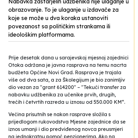
Nabavka zastarjelih udžbenika nije ulaganje u
obrazovanje. To je ulaganje u izdavače za
koje se može u dva koraka ustanoviti
povezanost sa političkim strankama ili
ideološkim platformama.
Prije desetak dana u sarajevskoj mjesnoj zajednici
Otoka održana je javna rasprava na temu nacrta
budžeta Općine Novi Grad. Rasprava je trajala
više od dva sata, a za Školegijum je bio zanimljiv
dio vezan za "grant 614200" – "Tekući transfer za
nabavku udžbenika za učenike prvih, drugih,
trećih i četvrtih razreda u iznosu od 550.000 KM“.
Većina prisutnih se nakon rasprave složila s
prijedlogom rukovodstva Mjesne zajednice da se
iznos umanji i dio predviđenog novca preusmjeri
na jednokratnu pomoć penzionerima. Ako na