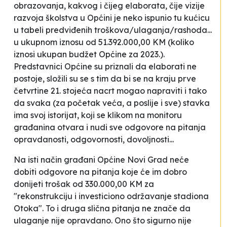
obrazovanja, kakvog i čijeg elaborata, čije vizije
razvoja školstva u Općini je neko ispunio tu kućicu
u tabeli predviđenih troškova/ulaganja/rashoda...
u ukupnom iznosu od 51.392.000,00 KM (koliko
iznosi ukupan budžet Općine za 2023.).
Predstavnici Općine su priznali da elaborati ne
postoje, složili su se s tim da bi se na kraju prve
četvrtine 21. stojeća nacrt mogao napraviti i tako
da svaka (za početak veća, a poslije i sve) stavka
ima svoj istorijat, koji se klikom na monitoru
građanina otvara i nudi sve odgovore na pitanja
opravdanosti, odgovornosti, dovoljnosti...
Na isti način građani Općine Novi Grad neće
dobiti odgovore na pitanja koje će im dobro
donijeti trošak od 330.000,00 KM za
"rekonstrukciju i investiciono održavanje stadiona
Otoka". To i druga slična pitanja ne znače da
ulaganje nije opravdano. Ono što sigurno nije