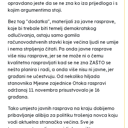
opravdano jeste da se ne zna ko iza prijedloga i s
kojim argumentima stoji.
Bez tog "dodatka", materijali za javne rasprave,
koje bi trebale biti temelj demokratskog
odlučivanja, ostaju samo gomila
računovodstvenih stavki koje većina ljudi ne umije
i nema strpljenja čitati. Pa onda javne rasprave
više nisu rasprave, jer se ne može ni o čemu
kvalitetno raspravljati kad se ne zna ZAŠTO se
nešto planira i radi, a onda više nisu ni javne, jer
građani ne učestvuju. Od nekoliko hiljada
stanovnika Mjesne zajednice Otoka raspravi
održanoj 11. novembra prisustvovalo je 16
građana.
Tako umjesto javnih rasprava na kraju dobijemo
pribavljanje alibija za politiku trošenja novca koju
vodi aktuelna stranačka većina. Sve je