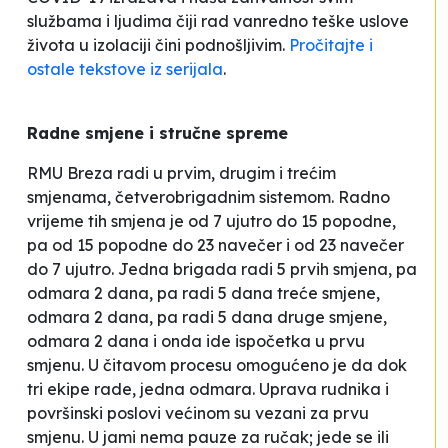
službama i ljudima čiji rad vanredno teške uslove
života u izolaciji čini podnošljivim.
Pročitajte i
ostale tekstove iz serijala
.
Radne smjene i stručne spreme
RMU
Breza
radi u prvim, drugim i trećim
smjenama, četverobrigadnim sistemom. Radno
vrijeme tih smjena je od 7 ujutro do 15 popodne,
pa od 15 popodne do 23 navečer i od 23 navečer
do 7 ujutro. Jedna brigada radi 5 prvih smjena, pa
odmara 2 dana, pa radi 5 dana treće smjene,
odmara 2 dana, pa radi 5 dana druge smjene,
odmara 2 dana i onda ide ispočetka u prvu
smjenu. U čitavom procesu omogućeno je da dok
tri ekipe rade, jedna odmara. Uprava rudnika i
površinski poslovi većinom su vezani za prvu
smjenu. U jami nema pauze za ručak; jede se ili