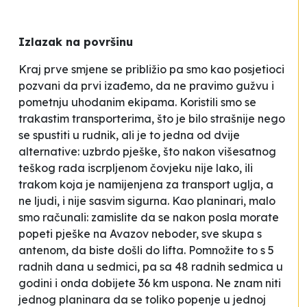
Izlazak na površinu
Kraj prve smjene se približio pa smo kao posjetioci
pozvani da prvi izađemo, da ne pravimo gužvu i
pometnju uhodanim ekipama. Koristili smo se
trakastim transporterima, što je bilo strašnije nego
se spustiti u rudnik, ali je to jedna od dvije
alternative: uzbrdo pješke, što nakon višesatnog
teškog rada iscrpljenom čovjeku nije lako, ili
trakom koja je namijenjena za transport uglja, a
ne ljudi, i nije sasvim sigurna. Kao planinari, malo
smo računali: zamislite da se nakon posla morate
popeti pješke na Avazov neboder, sve skupa s
antenom, da biste došli do lifta. Pomnožite to s 5
radnih dana u sedmici, pa sa 48 radnih sedmica u
godini i onda dobijete 36 km uspona. Ne znam niti
jednog planinara da se toliko popenje u jednoj