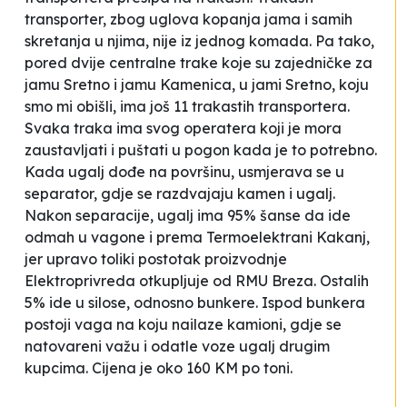
transporter, zbog uglova kopanja jama i samih
skretanja u njima, nije iz jednog komada. Pa tako,
pored dvije centralne trake koje su zajedničke za
jamu
Sretno
i jamu
Kamenica
, u jami
Sretno
, koju
smo mi obišli, ima još 11 trakastih transportera.
Svaka traka ima svog operatera koji je mora
zaustavljati i puštati u pogon kada je to potrebno.
Kada ugalj dođe na površinu, usmjerava se u
separator, gdje se razdvajaju kamen i ugalj.
Nakon separacije, ugalj ima 95% šanse da ide
odmah u vagone i prema Termoelektrani Kakanj,
jer upravo toliki postotak proizvodnje
Elektroprivreda
otkupljuje od RMU
Breza
. Ostalih
5% ide u silose, odnosno bunkere. Ispod bunkera
postoji vaga na koju nailaze kamioni, gdje se
natovareni važu i odatle voze ugalj drugim
kupcima. Cijena je oko 160 KM po toni.