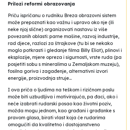
Prilozi reformi obrazovanja
Priču ispričanu o rudniku Breza obrazovni sistem
može prepoznati kao važnu i upravo oko nje (ili
neke njoj slične) organizovati nastavu iz više
povezanih oblasti: parne mašine, razvoj industrije,
rad djece, razlozi za štrajkove (tu bi se nekako
moglo potkrasti i gledanje filma
Billy Eliot
), plinovi i
eksplozije, mjere opreza i sigurnosti, vrste ruda (pa
posjetiti sobu s mineralima u Zemaljskom muzeju),
fosilna goriva i zagađenje, alternativni izvori
energije, proizvodnja struje...
I ova priča o ljudima na teškom i rizičnom poslu
može biti uzbudljiva i motivirajuća, pa đaci, ako i
neće izabrati rudarski posao kao životni poziv,
možda mogu jednom, kao građani i građanke s
pravom glasa, birati vlast koja će rudarima
omogućiti da kvalitetno i dostojanstveno