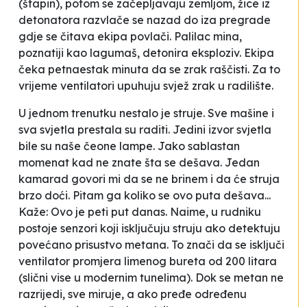
(štapin), potom se začepljavaju zemljom, žice iz
detonatora razvlače se nazad do iza pregrade
gdje se čitava ekipa povlači.
Palilac
mina,
poznatiji kao
lagumaš
, detonira eksploziv. Ekipa
čeka petnaestak minuta da se zrak raščisti. Za to
vrijeme ventilatori upuhuju svjež zrak u radilište.
U jednom trenutku nestalo je struje. Sve mašine i
sva svjetla prestala su raditi. Jedini izvor svjetla
bile su naše čeone lampe. Jako sablastan
momenat kad ne znate šta se dešava. Jedan
kamarad
govori mi da se ne brinem i da će struja
brzo doći. Pitam ga koliko se ovo puta dešava...
Kaže:
Ovo je peti put danas
. Naime, u rudniku
postoje senzori koji isključuju struju ako detektuju
povećano prisustvo metana. To znači da se isključi
ventilator promjera limenog bureta od 200 litara
(slični vise u modernim tunelima). Dok se metan ne
razrijedi, sve miruje, a ako pređe određenu