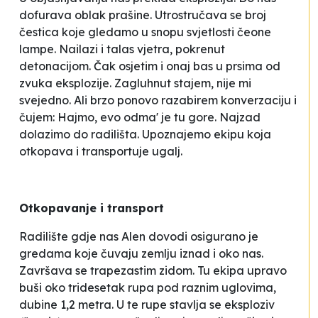
dofurava
oblak prašine. Utrostručava se broj
čestica koje gledamo u snopu svjetlosti čeone
lampe. Nailazi i talas vjetra, pokrenut
detonacijom. Čak osjetim i onaj
bas
u prsima od
zvuka eksplozije. Zagluhnut stajem, nije mi
svejedno. Ali brzo ponovo razabirem konverzaciju i
čujem:
Hajmo, evo odma' je tu gore
. Najzad
dolazimo do radilišta. Upoznajemo ekipu koja
otkopava i transportuje ugalj.
Otkopavanje i transport
Radilište gdje nas Alen dovodi osigurano je
gredama koje čuvaju zemlju iznad i oko nas.
Završava se trapezastim zidom. Tu ekipa upravo
buši oko tridesetak rupa pod raznim uglovima,
dubine 1,2 metra. U te rupe stavlja se eksploziv