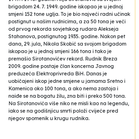
brigadom 24. 7. 1949. godine iskopao je u jednoj
smjeni 152 tone uglja. To je bio najveći radni učinak
postignut u našim rudnicima, a za 50 tona je veći
od prvog rekorda sovjetskog rudara Alekseja
Stahanova, postignutog 1935. godine. Nakon pet
dana, 29. jula, Nikola Skobić sa svojom brigadom
iskopao je u jednoj smjeni 166 tona i tako je
premašio Sirotanovićev rekord. Rudnik
Breza
2009. godine postaje član koncerna Javnog
preduzeća
Elektroprivreda BiH
. Danas je
uobičajeni iskop jedne smjene u jamama
Sretno
i
Kamenica
oko 100 tona, a ako nema zastoja i
naiđe se na bogatu žilu, zna biti i preko 500 tona.
Na Sirotanovića više niko ne misli kao na legendu,
iako se na godišnjicu smrti položi cvijeće pred
njegov spomenik u krugu rudnika.