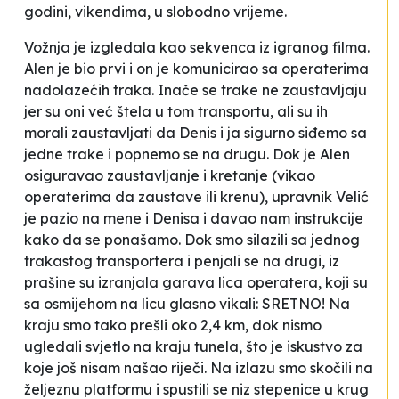
godini, vikendima, u slobodno vrijeme.
Vožnja je izgledala kao sekvenca iz igranog filma.
Alen je bio prvi i on je komunicirao sa operaterima
nadolazećih traka. Inače se trake ne zaustavljaju
jer su oni već
štela
u tom transportu, ali su ih
morali zaustavljati da Denis i ja sigurno siđemo sa
jedne trake i popnemo se na drugu. Dok je Alen
osiguravao zaustavljanje i kretanje (vikao
operaterima da zaustave ili krenu), upravnik Velić
je pazio na mene i Denisa i davao nam instrukcije
kako da se ponašamo. Dok smo silazili sa jednog
trakastog transportera i penjali se na drugi, iz
prašine su izranjala garava lica operatera, koji su
sa osmijehom na licu glasno vikali: SRETNO! Na
kraju smo tako prešli oko 2,4 km, dok nismo
ugledali
svjetlo na kraju tunela
, što je iskustvo za
koje još nisam našao riječi. Na izlazu smo skočili na
željeznu platformu i spustili se niz stepenice u krug