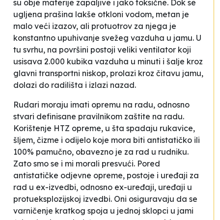
su obje materije zapaljive i jako toksične. Dok se
ugljena prašina lakše otkloni vodom, metan je
malo veći izazov, ali protuotrov za njega je
konstantno
upuhivanje
svežeg vazduha u jamu. U
tu svrhu, na površini postoji veliki ventilator koji
usisava 2.000 kubika vazduha u minuti i šalje kroz
glavni transportni
niskop
, prolazi kroz čitavu jamu,
dolazi do radilišta i izlazi nazad.
Rudari moraju imati opremu na radu, odnosno
stvari definisane pravilnikom zaštite na radu.
Korištenje HTZ opreme, u šta spadaju rukavice,
šljem, čizme i odijelo koje mora biti antistatičko ili
100% pamučno, obavezno je za rad u rudniku.
Zato smo se i mi morali presvući. Pored
antistatičke odjevne opreme, postoje i uređaji za
rad u
ex-izvedbi
, odnosno ex-uređaji, uređaji u
protueksplozijskoj izvedbi. Oni osiguravaju da se
varničenje kratkog spoja u jednoj sklopci u jami