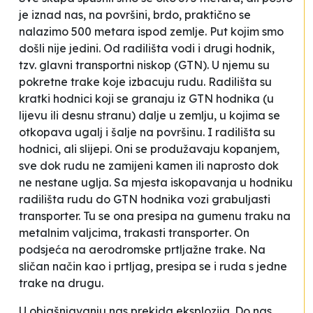
je iznad nas, na površini, brdo, praktično se
nalazimo 500 metara ispod zemlje. Put kojim smo
došli nije jedini. Od radilišta vodi i drugi hodnik,
tzv. glavni transportni niskop (GTN). U njemu su
pokretne trake koje izbacuju rudu. Radilišta su
kratki
hodnici
koji se granaju iz GTN hodnika (u
lijevu ili desnu stranu) dalje u zemlju, u kojima se
otkopava ugalj i šalje na površinu. I radilišta su
hodnici, ali
slijepi.
Oni se produžavaju kopanjem,
sve dok rudu ne zamijeni kamen ili naprosto dok
ne nestane uglja. Sa mjesta iskopavanja u hodniku
radilišta rudu do GTN
hodnika
vozi
grabuljasti
transporter. Tu se ona presipa na gumenu traku na
metalnim valjcima,
trakasti transporter
. On
podsjeća na aerodromske prtljažne trake. Na
sličan način kao i prtljag, presipa se i ruda s jedne
trake na drugu.
U objašnjavanju nas prekida eksplozija. Do nas