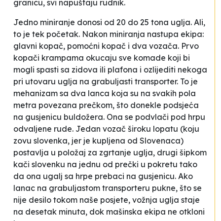
granicu, svi napuštaju rudnik.
Jedno miniranje donosi od 20 do 25 tona uglja. Ali,
to je tek početak. Nakon miniranja nastupa ekipa:
glavni kopač, pomoćni kopač i dva
vozača
. Prvo
kopači krampama
okucaju
sve komade koji bi
mogli spasti sa zidova ili plafona i ozlijediti nekoga
pri utovaru uglja na
grabuljasti
transporter. To je
mehanizam sa dva lanca koja su na svakih pola
metra povezana prečkom, što donekle podsjeća
na gusjenicu buldožera. Ona se
podvlači
pod hrpu
odvaljene rude. Jedan vozač široku lopatu (koju
zovu
slovenka
, jer je kupljena od Slovenaca)
postavlja u položaj za zgrtanje uglja, drugi šipkom
kači
slovenku
na jednu od prečki u pokretu tako
da ona ugalj sa hrpe prebaci na
gusjenicu
. Ako
lanac na grabuljastom transporteru pukne, što se
nije desilo tokom naše posjete, vožnja uglja staje
na desetak minuta, dok mašinska ekipa ne otkloni