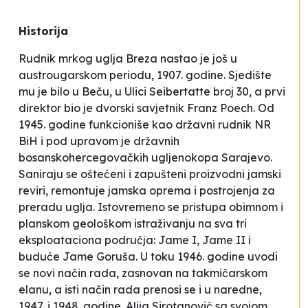
Historija
Rudnik mrkog uglja
Breza
nastao je još u
austrougarskom periodu, 1907. godine. Sjedište
mu je bilo u Beču, u Ulici Seibertatte broj 30, a prvi
direktor bio je dvorski savjetnik Franz Poech. Od
1945. godine funkcioniše kao državni rudnik NR
BiH i pod upravom je državnih
bosanskohercegovačkih ugljenokopa Sarajevo.
Saniraju se oštećeni i zapušteni proizvodni jamski
reviri, remontuje jamska oprema i postrojenja za
preradu uglja. Istovremeno se pristupa obimnom i
planskom geološkom istraživanju na sva tri
eksploataciona područja: Jame I, Jame II i
buduće Jame Goruša. U toku 1946. godine uvodi
se novi način rada, zasnovan na takmičarskom
elanu, a isti način rada prenosi se i u naredne,
1947. i 1948. godine. Alija Sirotanović sa svojom