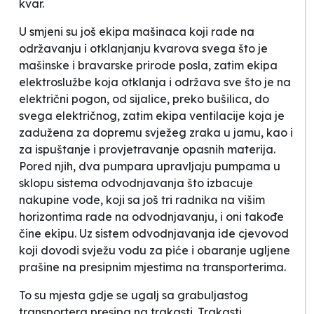
kvar.
U smjeni su još ekipa mašinaca koji rade na
održavanju i otklanjanju kvarova svega što je
mašinske i bravarske prirode posla, zatim ekipa
elektroslužbe koja otklanja i održava sve što je na
električni pogon, od sijalice, preko bušilica, do
svega električnog, zatim ekipa ventilacije koja je
zadužena za dopremu svježeg zraka u jamu, kao i
za ispuštanje i provjetravanje opasnih materija.
Pored njih, dva pumpara upravljaju pumpama u
sklopu sistema odvodnjavanja što izbacuje
nakupine vode, koji sa još tri radnika na višim
horizontima rade na odvodnjavanju, i oni takođe
čine ekipu. Uz sistem odvodnjavanja ide cjevovod
koji dovodi svježu vodu za piće i
obaranje
ugljene
prašine na presipnim mjestima na transporterima.
To su mjesta gdje se ugalj sa grabuljastog
transportera presipa na trakasti. Trakasti