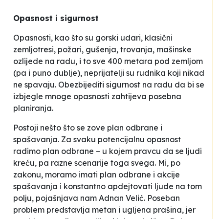
Opasnost i sigurnost
Opasnosti, kao što su gorski udari, klasični
zemljotresi, požari, gušenja, trovanja, mašinske
ozlijede na radu, i to sve 400 metara pod zemljom
(pa i puno dublje), neprijatelji su rudnika koji nikad
ne spavaju. Obezbijediti sigurnost na radu da bi se
izbjegle mnoge opasnosti zahtijeva posebna
planiranja.
Postoji nešto što se zove plan odbrane i
spašavanja. Za svaku potencijalnu opasnost
radimo plan odbrane – u kojem pravcu da se ljudi
kreću, pa razne scenarije toga svega. Mi, po
zakonu, moramo imati plan odbrane i akcije
spašavanja i konstantno apdejtovati ljude na tom
polju
, pojašnjava nam Adnan Velić. Poseban
problem predstavlja metan i ugljena prašina, jer