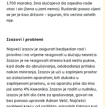
1.700 maraka. Ima slučajeva da zajedno rade
otac i sin (žena u jami nema). Rudarski posao cijeni
se jer je kao državni –
siguran
, što većina ostalih
nije.
Izazovi i problemi
Najveći izazov je osigurati bezbjedan rad i
pravilno i na vrijeme reagovati u slučaju nesreća.
Izazov je ne reagovati stresno kad nešto pukne,
kad dođe do obrušavanja, oslobađanja pritiska
nakon miniranja. Izazov je ući u zaplinjeni prostor
sa izolacionim aparatom, biti duboko u
zaplinjenom prostoru, a na aparatu piše da ima
još samo 4% kiseonika. Izazov je raditi u rudniku,
izazov je biti dio čete za spašavanje
, govori ne
bez ponosa upravnik Adnan Velić.
Najčešći
problemi kreću od radilišta, prirodnih faktora koji