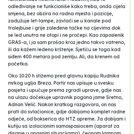
odleđivanje ne funkcioniše kako treba, onda cijela
smjena, bez obzira na radna mjesta i pozicije,
zadužuje let-lampe, zavlači se u kanale pod
trolejbuse i grije zaleđene tačke na cijevima dok
se led unutra ne otopi i ne
pročepi
. Kao zaposlenik
GRAS-a, i ja sam prošao kroz jedno takvo vatreno,
ili da kažem ledeno krštenje. Sjetiću se toga kad
siđem 400 metara pod zemlju. Ali, da krenem od
početka.
Oko 10:20 h stižemo pred glavnu kapiju Rudnika
mrkog uglja
Breza.
Portir nas upisuje u svesku
posjeta i upućuje prema zgradi uprave, gdje nas
na ulazu dočekuje upravnik pogona jame
Sretno
,
Adnan Velić. Nakon kratkog razgovora, on nas
prati do svlačionice, gdje dobijamo komplet radne
odjeće, od bokserica do HTZ opreme. Ja dobijam i
kutiju sa
izolacionim samospasiocem
(aparat za
disanje u opasnim situacijama), čeonom lampom