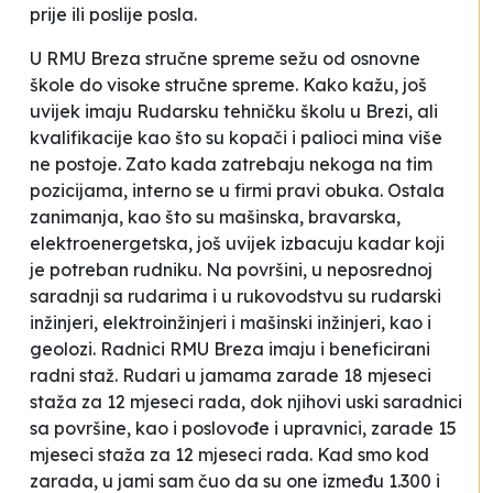
prije ili poslije posla.
U RMU
Breza
stručne spreme sežu od osnovne
škole do visoke stručne spreme. Kako kažu, još
uvijek imaju Rudarsku tehničku školu u Brezi, ali
kvalifikacije kao što su kopači i palioci mina više
ne postoje. Zato kada zatrebaju nekoga na tim
pozicijama, interno se u firmi pravi obuka. Ostala
zanimanja, kao što su mašinska, bravarska,
elektroenergetska, još uvijek izbacuju kadar koji
je potreban rudniku. Na površini, u neposrednoj
saradnji sa rudarima i u rukovodstvu su rudarski
inžinjeri, elektroinžinjeri i mašinski inžinjeri, kao i
geolozi. Radnici RMU
Breza
imaju i beneficirani
radni staž. Rudari u jamama zarade 18 mjeseci
staža za 12 mjeseci rada, dok njihovi uski saradnici
sa površine, kao i poslovođe i upravnici, zarade 15
mjeseci staža za 12 mjeseci rada. Kad smo kod
zarada, u jami sam čuo da su one između 1.300 i