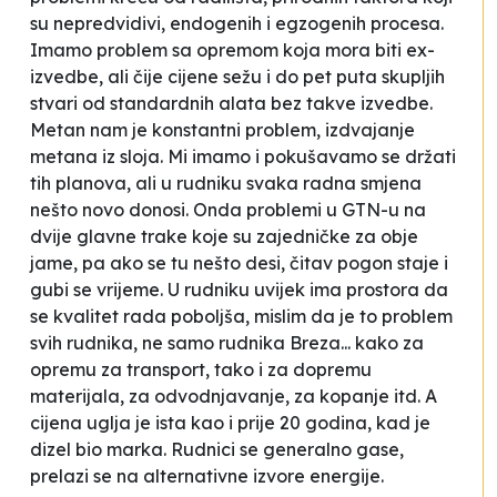
su nepredvidivi, endogenih i egzogenih procesa.
Imamo problem sa opremom koja mora biti ex-
izvedbe, ali čije cijene sežu i do pet puta skupljih
stvari od standardnih alata bez takve izvedbe.
Metan nam je konstantni problem, izdvajanje
metana iz sloja. Mi imamo i pokušavamo se držati
tih planova, ali u rudniku svaka radna smjena
nešto novo donosi. Onda problemi u GTN-u na
dvije glavne trake koje su zajedničke za obje
jame, pa ako se tu nešto desi, čitav pogon staje i
gubi se vrijeme. U rudniku uvijek ima prostora da
se kvalitet rada poboljša, mislim da je to problem
svih rudnika, ne samo rudnika
Breza
... kako za
opremu za transport, tako i za dopremu
materijala, za odvodnjavanje, za kopanje itd. A
cijena uglja je ista kao i prije 20 godina, kad je
dizel bio marka. Rudnici se generalno gase,
prelazi se na alternativne izvore energije.