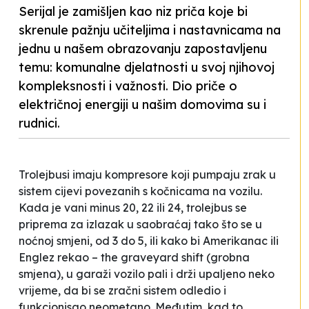
Serijal je zamišljen kao niz priča koje bi
skrenule pažnju učiteljima i nastavnicama na
jednu u našem obrazovanju zapostavljenu
temu: komunalne djelatnosti u svoj njihovoj
kompleksnosti i važnosti. Dio priče o
električnoj energiji u našim domovima su i
rudnici.
Trolejbusi imaju kompresore koji pumpaju zrak u
sistem cijevi povezanih s kočnicama na vozilu.
Kada je vani minus 20, 22 ili 24, trolejbus se
priprema za izlazak u saobraćaj tako što se u
noćnoj smjeni, od 3 do 5, ili kako bi Amerikanac ili
Englez rekao –
the graveyard shift
(
grobna
smjena
), u garaži vozilo pali i drži upaljeno neko
vrijeme, da bi se zračni sistem odledio i
funkcionisao neometano. Međutim, kad to