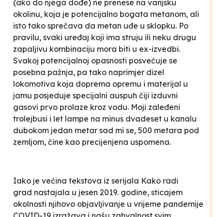
(ako do njega dođe) ne prenese na vanjsku
okolinu, koja je potencijalno bogata metanom, ali
isto tako sprečava da metan uđe u sklopku. Po
pravilu, svaki uređaj koji ima struju ili neku drugu
zapaljivu kombinaciju mora biti u
ex-izvedbi
.
Svakoj potencijalnoj opasnosti posvećuje se
posebna pažnja, pa tako naprimjer dizel
lokomotiva koja doprema opremu i materijal u
jamu posjeduje specijalni auspuh čiji izduvni
gasovi prvo prolaze kroz vodu. Moji zaleđeni
trolejbusi i let lampe na minus dvadeset u kanalu
dubokom jedan metar sad mi se, 500 metara pod
zemljom, čine kao precijenjena uspomena.
Iako je većina tekstova iz serijala
Kako radi
grad
nastajala u jesen 2019. godine, sticajem
okolnosti njihovo objavljivanje u vrijeme pandemije
COVID-19 izražava i našu zahvalnost svim