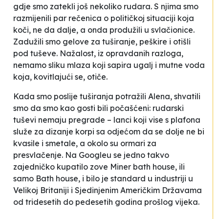
gdje smo zatekli još nekoliko rudara. S njima smo
razmijenili par rečenica o političkoj situaciji koja
koči, ne da dalje, a onda produžili u svlačionice.
Zadužili smo gelove za tuširanje, peškire i otišli
pod tuševe. Nažalost, iz opravdanih razloga,
nemamo sliku mlaza koji sapira ugalj i mutne voda
koja, kovitlajući se, otiče.
Kada smo poslije tuširanja potražili Alena, shvatili
smo da smo kao gosti bili počašćeni: rudarski
tuševi nemaju pregrade – lanci koji vise s plafona
služe za dizanje korpi sa odjećom da se dolje ne bi
kvasile i smetale, a okolo su ormari za
presvlačenje. Na Googleu se jedno takvo
zajedničko kupatilo zove
Miner bath house
, ili
samo
Bath house
, i bilo je standard u industriji u
Velikoj Britaniji i Sjedinjenim Američkim Državama
od tridesetih do pedesetih godina prošlog vijeka.