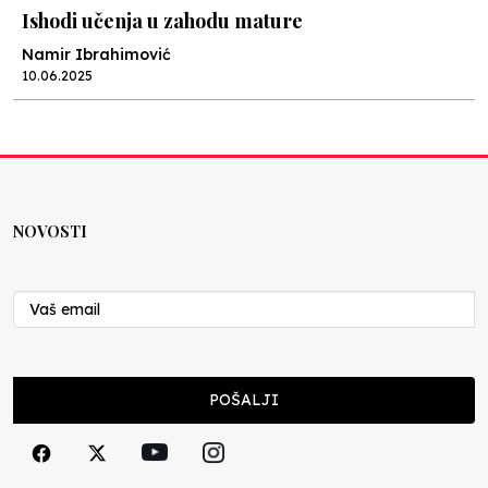
Ishodi učenja u zahodu mature
Namir Ibrahimović
10.06.2025
Kraj školske godine, fotofiniš
Anes Osmić
04.06.2025
NOVOSTI
Reformar’s Coming
Nenad Veličković
29.10.2024
Cuke i djeca
POŠALJI
Školegijum redakcija
06.12.2023