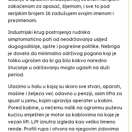
zakačenom za opasač, šljemom, i sve to pod
serijskim brojem 16 zadužujem svojim imenom i
prezimenom.
Industrijski krug postrojenja rudnika
simptomatično pati od neodržavanja usljed
dugogodišnje, opšte i pogrešne politike. Nebriga
je dovela do
minimalno održivog pogona
koji je
toliko ugrožen da bi ga bilo kakvo naredno
štucanje
u održavanju moglo ugasiti na duži
period.
Ulazimo u halu u kojoj su skoro sve stvari, aparati,
mašine i željeza već odavno u penziji, osim lifta za
spust u jamu, kojim upravlja operater u kabini.
Pored kabine, u nečemu nalik na ogromnu puževu
kućicu smješten je motor sa kablovima na koje je
vezan lift. Lift iznutra izgleda kao veliko limeno
rende. Profili rupa i otvora na njegovim zidovima