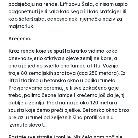
podsjećaju na rende. Lift zovu
Šala
, a nisam uspio
odgonetnuti je li šala kao
šega
ili kao
šrafciger
ili
kao
šoferšajba
, odnosno neki njemački naziv za
majstorluk.
Krećemo.
Kroz rende koje se spušta kratko vidimo kako
dnevno svjetlo otkriva slojeve zemljine kore, a
onda je jedino svjetlo ono lampe u liftu. Vožnja
traje 80 zemaljskih spratova (cca 250 metara). Iz
lifta izlazimo u betonsko okno u obliku tunela.
Provjeravamo opremu, je li sve zakačeno gdje
treba, palimo čeone lampe i krećemo još dalje, tj.
dublje u zemlju. Pred nama je oko 120 metara
spusta koje ćemo preći pješke. Betonsko okno brzo
prelazi u tunel od željeznih šina profiliranih u
izvrnuto slovo U.
Postaje sve strmije i toplije. Niz čela nam počinje