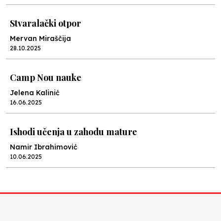
Stvaralački otpor
Mervan Miraščija
28.10.2025
Camp Nou nauke
Jelena Kalinić
16.06.2025
Ishodi učenja u zahodu mature
Namir Ibrahimović
10.06.2025
Kraj školske godine, fotofiniš
Anes Osmić
04.06.2025