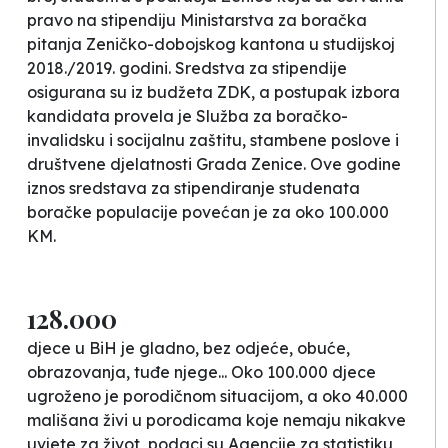
pravo na stipendiju Ministarstva za boračka
pitanja Zeničko-dobojskog kantona u studijskoj
2018./2019. godini. Sredstva za stipendije
osigurana su iz budžeta ZDK, a postupak izbora
kandidata provela je Služba za boračko-
invalidsku i socijalnu zaštitu, stambene poslove i
društvene djelatnosti Grada Zenice. Ove godine
iznos sredstava za stipendiranje studenata
boračke populacije povećan je za oko 100.000
KM.
128.000
djece u BiH je gladno, bez odjeće, obuće,
obrazovanja, tuđe njege... Oko 100.000 djece
ugroženo je porodičnom situacijom, a oko 40.000
mališana živi u porodicama koje nemaju nikakve
uvjete za život, podaci su Agencije za statistiku