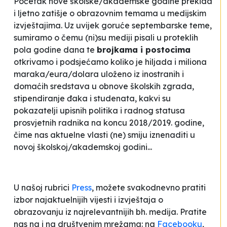
Početak nove školske/akademske godine prekida
i ljetno zatišje o obrazovnim temama u medijskim
izvještajima. Uz uvijek goruće septembarske teme,
sumiramo o čemu (ni)su mediji pisali u proteklih
pola godine dana te
brojkama i postocima
otkrivamo i podsjećamo koliko je hiljada i miliona
maraka/eura/dolara uloženo iz inostranih i
domaćih sredstava u obnove školskih zgrada,
stipendiranje đaka i studenata, kakvi su
pokazatelji upisnih politika i radnog statusa
prosvjetnih radnika na koncu 2018/2019. godine,
čime nas aktuelne vlasti (ne) smiju iznenaditi u
novoj školskoj/akademskoj godini...
U našoj rubrici
Press
, možete svakodnevno pratiti
izbor najaktuelnijih vijesti i izvještaja o
obrazovanju iz najrelevantnijih bh. medija. Pratite
nas na i na društvenim mrežama: na
Facebooku
,