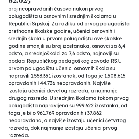
broj neopravdanih časova nakon prvog
polugodišta u osnovnim i srednjim školama u
Republici Srpskoj. Za razliku od prvog polugodišta
prethodne školske godine, učenici osnovnih i
srednjih škola u prvom polugodištu ove školske
godine smanjili su broj izostanaka, osnovci za 6,4
odsto, a srednjoškolci za 7,6 odsto, najnoviji su
podaci Republičkog pedagoškog zavoda RS.U
prvom polugodištu učenici osnovnih škola su
napravili 1.553.351 izostanak, od toga je 1.508.615
opravdanih i 44.736 neopravdanih. Najviše
izostaju učenici devetog razreda, a najmanje
drugog razreda. U srednjim školama tokom prvog
polugodišta napravljena su 999.622 izostanka, od
toga je bilo 961.769 opravdanih i 37.862
neopravdana, a najviše izostaju učenici četvrtog
razreda, dok najmanje izostaju učenici prvog
razreda.