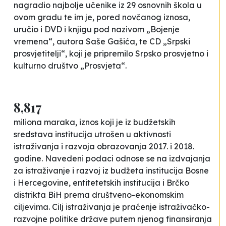
nagradio najbolje učenike iz 29 osnovnih škola u
ovom gradu te im je, pored novčanog iznosa,
uručio i DVD i knjigu pod nazivom „Bojenje
vremena“, autora Saše Gašića, te CD „Srpski
prosvjetitelji“, koji je pripremilo Srpsko prosvjetno i
kulturno društvo „Prosvjeta“.
8,817
miliona maraka, iznos koji je iz budžetskih
sredstava institucija utrošen u aktivnosti
istraživanja i razvoja obrazovanja 2017. i 2018.
godine. Navedeni podaci odnose se na izdvajanja
za istraživanje i razvoj iz budžeta institucija Bosne
i Hercegovine, entitetetskih institucija i Brčko
distrikta BiH prema društveno-ekonomskim
ciljevima. Cilj istraživanja je praćenje istraživačko-
razvojne politike države putem njenog finansiranja