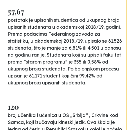
57,67
postotak je upisanih studentica od ukupnog broja
upisanih studenata u akademskoj 2018/19. godini.
Prema podacima Federalnog zavoda za
statistiku, u akademskoj 2018./19. upisalo se 61.526
studenata, što je manje za 6,81% ili 4.501 u odnosu
na godinu ranije. Studenata koji su upisali fakultet
prema “starom programu” je 355 ili 0,58% od
ukupnog broja studenata. Po bolonjskom procesu
upisan je 61.171 student koji čini 99,42% od
ukupnog broja upisanih studenata.
120
broj učenika i učenica u OŠ „Srbija“ , Crkvine kod
Šamca, koji izučavaju kineski jezik. Ova škola je
jedna od četiri u Republici Srpskoj u kojoj je počelo