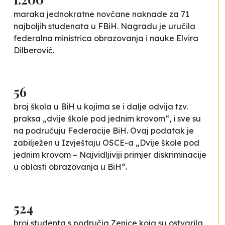
maraka jednokratne novčane naknade za 71
najboljih studenata u FBiH. Nagradu je uručila
federalna ministrica obrazovanja i nauke Elvira
Dilberović.
56
broj škola u BiH u kojima se i dalje odvija tzv.
praksa „dvije škole pod jednim krovom“, i sve su
na područuju Federacije BiH. Ovaj podatak je
zabilježen u Izvještaju OSCE-a „Dvije škole pod
jednim krovom – Najvidljiviji primjer diskriminacije
u oblasti obrazovanja u BiH“.
524
broj studenta s područja Zenice koja su ostvarila