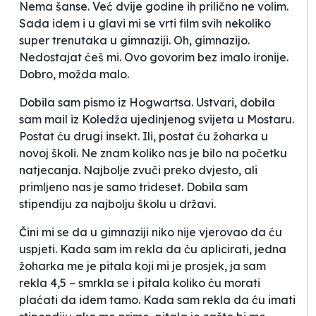
Nema šanse. Već dvije godine ih prilično ne volim.
Sada idem i u glavi mi se vrti film svih nekoliko
super trenutaka u gimnaziji. Oh, gimnazijo.
Nedostajat ćeš mi. Ovo govorim bez imalo ironije.
Dobro, možda malo.
Dobila sam pismo iz Hogwartsa. Ustvari, dobila
sam mail iz Koledža ujedinjenog svijeta u Mostaru.
Postat ću drugi insekt. Ili, postat ću žoharka u
novoj školi. Ne znam koliko nas je bilo na početku
natjecanja
. Najbolje zvuči preko dvjesto, ali
primljeno nas je samo trideset. Dobila sam
stipendiju za najbolju školu u državi.
Čini mi se da u gimnaziji niko nije vjerovao da ću
uspjeti. Kada sam im rekla da ću aplicirati, jedna
žoharka me je pitala koji mi je prosjek, ja sam
rekla 4,5 – smrkla se i pitala koliko ću morati
plaćati da idem tamo. Kada sam rekla da ću imati