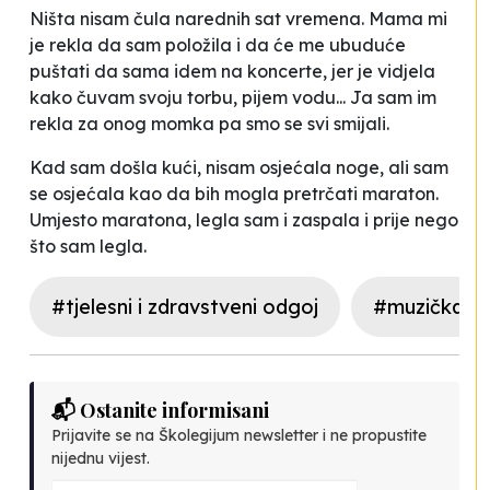
Ništa nisam čula narednih sat vremena. Mama mi
je rekla da sam položila i da će me ubuduće
puštati da sama idem na koncerte, jer je vidjela
kako čuvam svoju torbu, pijem vodu... Ja sam im
rekla za onog momka pa smo se svi smijali.
Kad sam došla kući, nisam osjećala noge, ali sam
se osjećala kao da bih mogla pretrčati maraton.
Umjesto maratona, legla sam i zaspala i prije nego
što sam legla.
#tjelesni i zdravstveni odgoj
#muzička ku
📬 Ostanite informisani
Prijavite se na Školegijum newsletter i ne propustite
nijednu vijest.