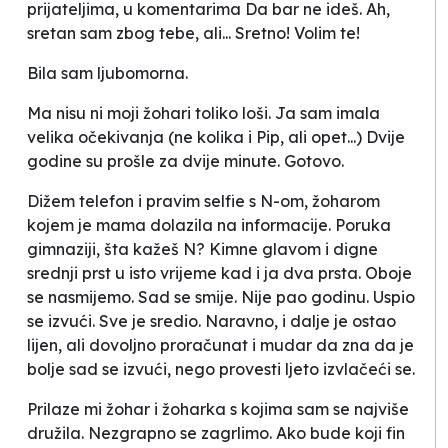
prijateljima, u komentarima
Da bar ne ideš. Ah,
sretan sam zbog tebe, ali... Sretno! Volim te!
Bila sam ljubomorna.
Ma nisu ni moji žohari toliko loši. Ja sam imala
velika očekivanja (ne kolika i Pip, ali opet...) Dvije
godine su prošle za dvije minute. Gotovo.
Dižem telefon i pravim selfie s N-om, žoharom
kojem je mama dolazila na informacije.
Poruka
gimnaziji, šta kažeš N?
Kimne glavom i digne
srednji prst u isto vrijeme kad i ja dva prsta. Oboje
se nasmijemo. Sad se smije. Nije pao godinu. Uspio
se izvući. Sve je sredio. Naravno, i dalje je ostao
lijen, ali dovoljno proračunat i mudar da zna da je
bolje sad se izvući, nego provesti ljeto izvlačeći se.
Prilaze mi žohar i žoharka s kojima sam se najviše
družila. Nezgrapno se zagrlimo.
Ako bude koji fin