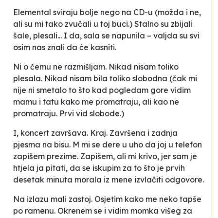
Elemental sviraju bolje nego na CD-u (možda i ne,
ali su mi tako zvučali u toj buci.) Stalno su zbijali
šale, plesali... I da, sala se napunila – valjda su svi
osim nas znali da će kasniti.
Ni o čemu ne razmišljam. Nikad nisam toliko
plesala. Nikad nisam bila toliko slobodna (čak mi
nije ni smetalo to što kad pogledam gore vidim
mamu i tatu kako me promatraju, ali kao ne
promatraju. Prvi vid slobode.)
I, koncert završava. Kraj. Završena i zadnja
pjesma na bisu. M mi se dere u uho da joj u telefon
zapišem prezime. Zapišem, ali mi krivo, jer sam je
htjela ja pitati, da se iskupim za to što je prvih
desetak minuta morala iz mene izvlačiti odgovore.
Na izlazu mali zastoj. Osjetim kako me neko tapše
po ramenu. Okrenem se i vidim momka višeg za