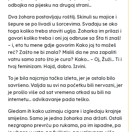
odbojka na pijesku na drugoj strani...
Dva žohara postavljaju roštilj. Skinuli su majice i
šepure se po livadi u šorcevima. Svađaju se oko
toga koliko treba staviti uglja. Žoharka im prilazi i
govori koliko treba i oni joj odbruse sa
Šta ti znaš!
– i, eto tu mene gdje govorim
Kako joj to možeš
reć? Zašto ne bi znala? Misliš da ne zna zapaliti
vatru samo zato što je cura? Kako... – Oj, Žuži... Ti i
tvoj feminizam. Hajd, dobro. Izvini.
To je bila najcrnja tačka izleta, jer je ostalo bilo
savršeno. Valjda su svi na početku bili nervozni, jer
je prošlo više od sat vremena otkad su bili na
internetu... odvikavanje pada teško.
Gledam ih kako uzimaju cigare i izgledaju krajnje
smiješno. Samo je jedna žoharka zna držati. Ostali
nezgrapno prevrću po rukama, pa im ispadne, pa