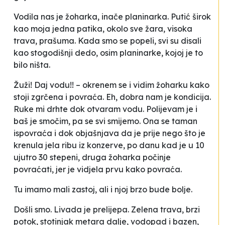
Vodila nas je žoharka, inače planinarka. Putić širok
kao moja jedna patika, okolo sve žara, visoka
trava, prašuma. Kada smo se popeli, svi su disali
kao stogodišnji dedo, osim planinarke, kojoj je to
bilo ništa.
Žuži! Daj vodu!! –
okrenem se i vidim žoharku kako
stoji zgrčena i povraća. Eh, dobra nam je kondicija.
Ruke mi drhte dok otvaram vodu. Polijevam je i
baš je smočim, pa se svi smijemo. Ona se taman
ispovraća i dok objašnjava da je prije nego što je
krenula jela ribu iz konzerve, po danu kad je u 10
ujutro 30 stepeni, druga žoharka počinje
povraćati, jer je vidjela prvu kako povraća.
Tu imamo mali zastoj, ali i njoj brzo bude bolje.
Došli smo. Livada je prelijepa. Zelena trava, brzi
potok, stotinjak metara dalje, vodopad i bazen,