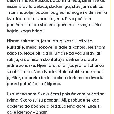
deset minuta. Ruksak bacam na leđa, sjetim se da
nisam stavila dekicu, skidam ga, stavljam dekicu.
Trčim napolje, bacam pogled na noge i vidim veliki
kvadrat dlaka iznad koljena. Prvo počnem
paničariti i onda stanem i počnem se smijati. Ma
hajde, koga briga!
Nisam zakasnila, jer su drugi kasnili još više.
Ruksake, meso, sokove (nigdje alkohola. Ne znam
kako to. Može biti da su u flaše za vodu stavljali
rakiju, a da nisam skontala) stavili smo u auto
jedne žoharke. Njen tata, ona i još jedna žoharka
su otišli tako. Nas dvadesetak ostalih smo krenuli
pješke, da preko brda i dolina dođemo na livadu
pored potočića i roštiljamo.
Uzbuđena sam. Skakućem i pokušavam pričati sa
svima. Skoro svi su pospani. Ali, probude se kad
dođemo do podnožja brda. Idemo gore.
Znaš ti
gdje idemo? – Znam.