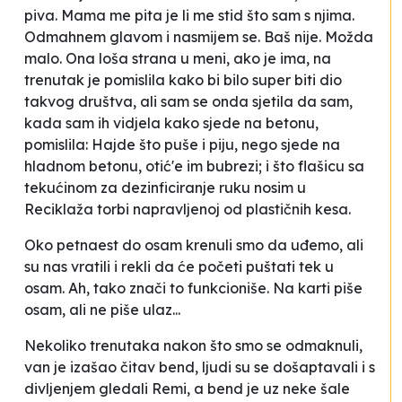
piva. Mama me pita je li me stid što sam s njima.
Odmahnem glavom i nasmijem se. Baš nije. Možda
malo. Ona loša strana u meni, ako je ima, na
trenutak je pomislila kako bi bilo super biti dio
takvog društva, ali sam se onda sjetila da sam,
kada sam ih vidjela kako sjede na betonu,
pomislila:
Hajde što puše i piju, nego sjede na
hladnom betonu, otić'e im bubrezi;
i što flašicu sa
tekućinom za dezinficiranje ruku nosim u
Reciklaža torbi napravljenoj od plastičnih kesa.
Oko petnaest do osam krenuli smo da uđemo, ali
su nas vratili i rekli da će početi puštati tek u
osam. Ah, tako znači to funkcioniše. Na karti piše
osam, ali ne piše ulaz...
Nekoliko trenutaka nakon što smo se odmaknuli,
van je izašao čitav bend, ljudi su se došaptavali i s
divljenjem gledali Remi, a bend je uz neke šale