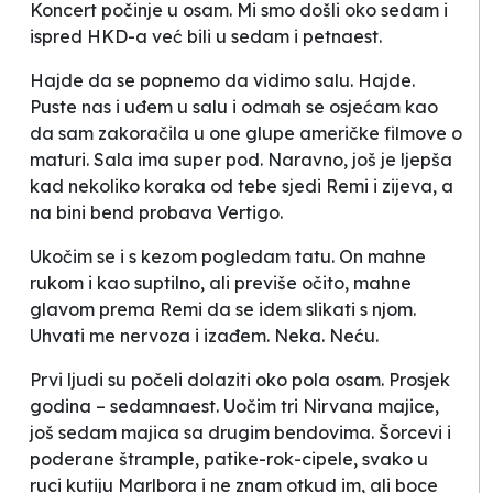
Koncert počinje u osam. Mi smo došli oko sedam i
ispred HKD-a već bili u sedam i petnaest.
Hajde da se popnemo da vidimo salu. Hajde.
Puste nas i uđem u salu i odmah se osjećam kao
da sam zakoračila u one glupe američke filmove o
maturi. Sala ima super pod. Naravno, još je ljepša
kad nekoliko koraka od tebe sjedi Remi i zijeva, a
na bini bend probava Vertigo.
Ukočim se i s kezom pogledam tatu. On mahne
rukom i kao suptilno, ali previše očito, mahne
glavom prema Remi da se idem slikati s njom.
Uhvati me nervoza i izađem. Neka. Neću.
Prvi ljudi su počeli dolaziti oko pola osam. Prosjek
godina – sedamnaest. Uočim tri Nirvana majice,
još sedam majica sa drugim bendovima. Šorcevi i
poderane štrample, patike-rok-cipele, svako u
ruci kutiju Marlbora i ne znam otkud im, ali boce