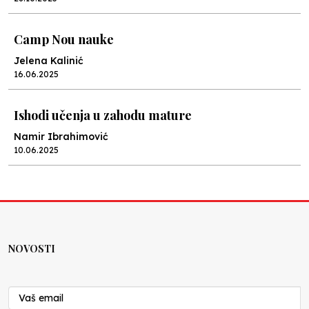
Camp Nou nauke
Jelena Kalinić
16.06.2025
Ishodi učenja u zahodu mature
Namir Ibrahimović
10.06.2025
Kraj školske godine, fotofiniš
Anes Osmić
04.06.2025
NOVOSTI
Reformar’s Coming
Nenad Veličković
29.10.2024