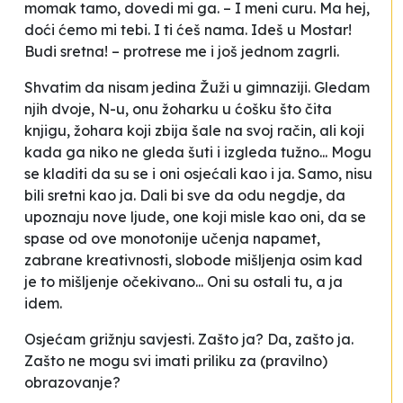
momak tamo, dovedi mi ga. – I meni curu. Ma hej,
doći ćemo mi tebi. I ti ćeš nama. Ideš u Mostar!
Budi sretna!
– protrese me i još jednom zagrli.
Shvatim da nisam jedina Žuži u gimnaziji. Gledam
njih dvoje, N-u, onu žoharku u ćošku što čita
knjigu, žohara koji zbija šale na svoj račin, ali koji
kada ga niko ne gleda šuti i izgleda tužno... Mogu
se kladiti da su se i oni osjećali kao i ja. Samo, nisu
bili sretni kao ja. Dali bi sve da odu negdje, da
upoznaju nove ljude, one koji misle kao oni, da se
spase od ove monotonije učenja napamet,
zabrane kreativnosti, slobode mišljenja osim kad
je to mišljenje očekivano... Oni su ostali tu, a ja
idem.
Osjećam grižnju savjesti. Zašto ja? Da, zašto ja.
Zašto ne mogu svi imati priliku za (pravilno)
obrazovanje?