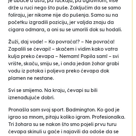
je ubace u usta, pa fućkaju, pa uglavnom, više
drže u ruci nego što puše. Zaključim da se samo
foliraju, jer nikome nije do pušenja. Samo su na
početku izgradili poziciju, jer valjda znaju da
cigara odmara, a oni su se umorili dok su hodali.
Žuži, daj vode! – Ko povraća!? – Ne povraća!
Zapalili se ćevapi!
– skačem i vidim kako vatra
kulja preko ćevapa –
Nemam! Popila sam!
– svi
vrište, skaču, smiju se, i onda jedan žohar grabi
vodu iz potoka i poljeva preko ćevapa dok
plamen ne nestane.
Svi se smijemo. Na kraju, ćevapi su bili
iznenađujuće dobri.
Pronašla sam svoj sport. Badmington. Ko god je
igrao sa mnom, pitaju koliko igram. Profesionalka.
Tri žohara su se nakon što smo pojeli prvu turu
ćevapa skinuli u gaće i najavili da odoše da se