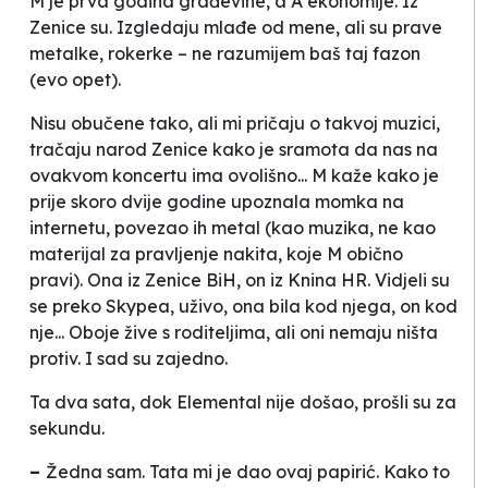
M je prva godina građevine, a A ekonomije. Iz
Zenice su. Izgledaju mlađe od mene, ali su prave
metalke, rokerke – ne razumijem baš taj fazon
(evo opet).
Nisu obučene tako, ali mi pričaju o takvoj muzici,
tračaju narod Zenice kako je sramota da nas na
ovakvom koncertu ima
ovolišno
... M kaže kako je
prije skoro dvije godine upoznala momka na
internetu, povezao ih metal (kao muzika, ne kao
materijal za pravljenje nakita, koje M obično
pravi). Ona iz Zenice BiH, on iz Knina HR. Vidjeli su
se preko Skypea, uživo, ona bila kod njega, on kod
nje... Oboje žive s roditeljima, ali oni nemaju ništa
protiv. I sad su zajedno.
Ta dva sata, dok Elemental nije došao, prošli su za
sekundu.
–
Žedna sam. Tata mi je dao ovaj papirić. Kako to