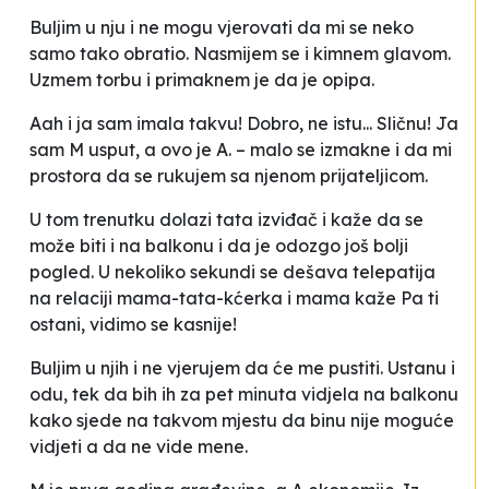
Buljim u nju i ne mogu vjerovati da mi se neko
samo tako obratio. Nasmijem se i kimnem glavom.
Uzmem torbu i primaknem je da je opipa.
Aah i ja sam imala takvu! Dobro, ne istu... Sličnu! Ja
sam M usput, a ovo je A.
– malo se izmakne i da mi
prostora da se rukujem sa njenom prijateljicom.
U tom trenutku dolazi tata izviđač i kaže da se
može biti i na balkonu i da je odozgo još bolji
pogled. U nekoliko sekundi se dešava telepatija
na relaciji mama-tata-kćerka i mama kaže
Pa ti
ostani, vidimo se kasnije!
Buljim u njih i ne vjerujem da će me pustiti. Ustanu i
odu, tek da bih ih za pet minuta vidjela na balkonu
kako sjede na takvom mjestu da binu nije moguće
vidjeti a da ne vide mene.