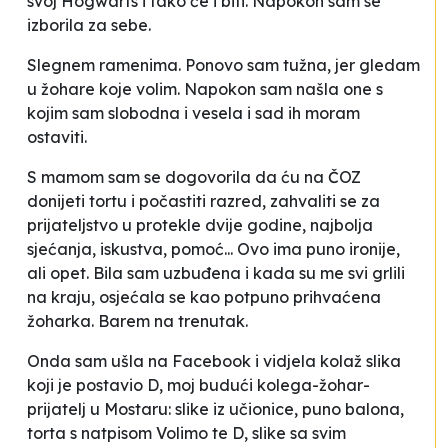
svoj Hogwarts i tako će i biti. Napokon sam se
izborila za sebe.
Slegnem ramenima. Ponovo sam tužna, jer gledam
u žohare koje volim. Napokon sam našla one s
kojim sam slobodna i vesela i sad ih moram
ostaviti.
S mamom sam se dogovorila da ću na ČOZ
donijeti tortu i počastiti razred, zahvaliti se za
prijateljstvo u protekle dvije godine, najbolja
sjećanja, iskustva, pomoć... Ovo ima puno ironije,
ali opet. Bila sam uzbuđena i kada su me svi grlili
na kraju, osjećala se kao potpuno prihvaćena
žoharka. Barem na trenutak.
Onda sam ušla na Facebook i vidjela kolaž slika
koji je postavio D, moj budući kolega-žohar-
prijatelj u Mostaru: slike iz učionice, puno balona,
torta s natpisom
Volimo te D
, slike sa svim