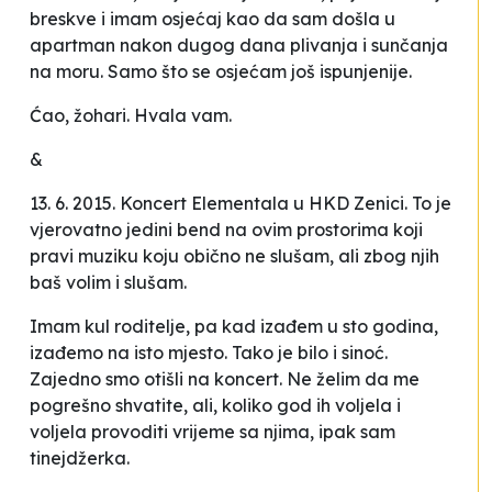
breskve i imam osjećaj kao da sam došla u
apartman nakon dugog dana plivanja i sunčanja
na moru. Samo što se osjećam još ispunjenije.
Ćao, žohari. Hvala vam.
&
13. 6. 2015. Koncert Elementala u HKD Zenici. To je
vjerovatno jedini bend na ovim prostorima koji
pravi muziku koju obično ne slušam, ali zbog njih
baš volim i slušam.
Imam kul roditelje, pa kad izađem u sto godina,
izađemo na isto mjesto. Tako je bilo i sinoć.
Zajedno smo otišli na koncert. Ne želim da me
pogrešno shvatite, ali, koliko god ih voljela i
voljela provoditi vrijeme sa njima, ipak sam
tinejdžerka.