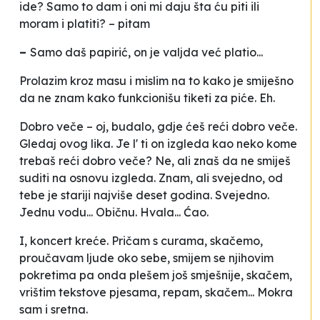
ide? Samo to dam i oni mi daju šta ću piti ili
moram i platiti? – pitam
–
Samo daš papirić, on je valjda već platio...
Prolazim kroz masu i mislim na to kako je smiješno
da ne znam kako funkcionišu tiketi za piće. Eh.
Dobro veče –
oj, budalo, gdje ćeš reći dobro veče.
Gledaj ovog lika. Je l' ti on izgleda kao neko kome
trebaš reći dobro veče? Ne, ali znaš da ne smiješ
suditi na osnovu izgleda. Znam, ali svejedno, od
tebe je stariji najviše deset godina. Svejedno.
Jednu vodu... Običnu. Hvala... Ćao.
I, koncert kreće. Pričam s curama, skačemo,
proučavam ljude oko sebe, smijem se njihovim
pokretima pa onda plešem još smješnije, skačem,
vrištim tekstove pjesama, repam, skačem... Mokra
sam i sretna.