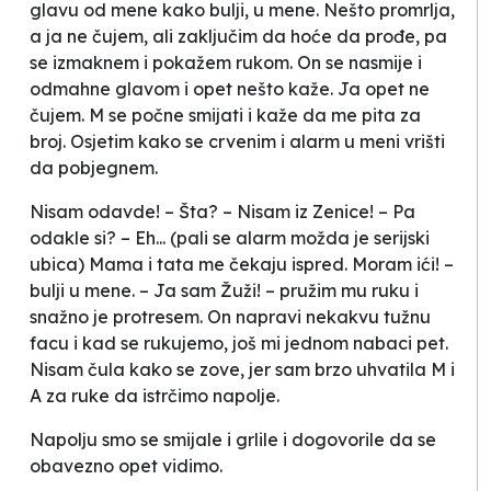
glavu od mene kako bulji, u mene. Nešto promrlja,
a ja ne čujem, ali zaključim da hoće da prođe, pa
se izmaknem i pokažem rukom. On se nasmije i
odmahne glavom i opet nešto kaže. Ja opet ne
čujem. M se počne smijati i kaže da me pita za
broj. Osjetim kako se crvenim i alarm u meni vrišti
da pobjegnem.
Nisam odavde! – Šta? – Nisam iz Zenice! – Pa
odakle si? – Eh...
(pali se alarm
možda je serijski
ubica
)
Mama
i tata me čekaju ispred. Moram ići!
–
bulji u mene. –
Ja sam Žuži!
– pružim mu ruku i
snažno je protresem. On napravi nekakvu tužnu
facu i kad se rukujemo, još mi jednom nabaci pet.
Nisam čula kako se zove, jer sam brzo uhvatila M i
A za ruke da istrčimo napolje.
Napolju smo se smijale i grlile i dogovorile da se
obavezno opet vidimo.