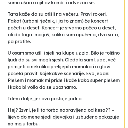
samo ušao u njihov kombi i odvezao se.
Tata kaže da su otišli na večeru. Pravi rokeri.
Fakat (urbani rječnik, i ja to znam) će koncert
početi u deset. Koncert je stvarno počeo u deset,
ali do toga ima još, koliko sam upućena, dva sata,
pa pratite.
U osam smo ušli i sjeli na klupe uz zid. Bilo je
tolišno
ljudi da su svi mogli sjesti. Gledala sam ljude, već
primijetila nekoliko prelijepih momaka i u glavi
počela praviti kojekakve scenarije. Evo jedan:
Plešem i momak mi priđe i kaže kako super plešem
i kako bi volio da se upoznamo.
Idem dalje, jer ovo postaje jadno.
Hej? Izvni, je li to torba napravljena od kesa?? –
lijevo do mene sjedi djevojka i uzbuđeno pokazuje
na moju torbu.