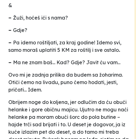
&
–
Žuži, hoćeš ići s nama?
–
Gdje?
–
Pa idemo roštiljati, za kraj godine! Idemo svi,
samo moraš uplatiti 5 KM za roštilj i sve ostalo
.
–
Ma ne znam baš... Kad? Gdje? Javit ću vam...
Ovo mi je zadnja prilika da budem sa žoharima.
Otići ćemo na livadu, puno ćemo hodati, jesti,
pričati... Idem.
Obrijem noge do koljena, jer odlučim da ću obući
helanke i gore običnu majicu. Ujutro ne mogu naći
helanke pa moram obući šorc do pola butine –
hajde trči sad brijati i to. U deset je dogovor, ja iz
kuće izlazim pet do deset, a do tamo mi treba