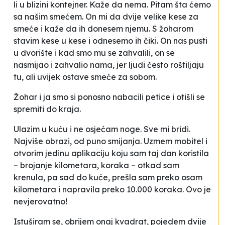
li u blizini kontejner. Kaže da nema. Pitam šta ćemo
sa našim smećem. On mi da dvije velike kese za
smeće i kaže da ih donesem njemu. S žoharom
stavim kese u kese i odnesemo ih čiki. On nas pusti
u dvorište i kad smo mu se zahvalili, on se
nasmijao i zahvalio nama, jer ljudi često roštiljaju
tu, ali uvijek ostave smeće za sobom.
Žohar i ja smo si ponosno nabacili petice i otišli se
spremiti do kraja.
Ulazim u kuću i ne osjećam noge. Sve mi bridi.
Najviše obrazi, od puno smijanja. Uzmem mobitel i
otvorim jedinu aplikaciju koju sam taj dan koristila
– brojanje kilometara, koraka – otkad sam
krenula, pa sad do kuće, prešla sam preko osam
kilometara i napravila preko 10.000 koraka. Ovo je
nevjerovatno!
Istuširam se, obrijem onaj kvadrat, pojedem dvije