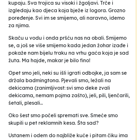
kupaju. Sva trojica su visoki i žgoljavi. Trče i
izgledaju kao djeca koja bježe iz logora. Grozno
poređenje. Svi im se smijemo, ali naravno, idemo
za njima.
Skaču u vodu i onda pršću nas na obali. Smijemo
se, a još se više smijemo kada jedan žohar izađe i
pokaže nam bijelu traku na vrhu gaća koja je sad
žuta. Ma hajde, makar je bilo fino!
Opet smo jeli, neki su išli igrati odbojke, ja sam se
držala badmingtona. Pjevali smo, ležali na
dekicama (zanimljivost: svi smo deke zvali
dekicama, nemam pojma zašto), jeli, pili, ljenčarili,
šetali, plesali...
Oko šest smo počeli spremati sve. Smeće smo
skupili u pet reklamnih kesa. Šta sad?
Ustanem i odem do najbliže kuće i pitam čiku ima