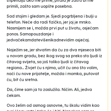
stipendiju ako me prime, pitala je zašto bi me
primili, zašto sam uopšte posebna.
Sad stojim i gledam je. Sjedi pogrbljena i bulji u
telefon. Neće da radi fizičko, jer joj je mrsko.
Nasmijem se i, možda prvi put u životu, osjećam
ponos. Samopouzdanje i
jedvačekamdatevišenikadnevidim
osjećaj.
Naježim se, jer shvatim da ću za dva mjeseca biti
u novom gradu, bez ikog svog sa preko sto ljudi iz
čitavog svijeta, sa još toliko ljudi iz čitavog
regiona... Živjet ću s njima, učit ću ono što volim,
naći ću nove prijatelje, možda i momka, putovat
ću, bit ću sretna.
Da, čime sam ja to zaslužila. Ničim. Ali, jedva
čekam.
Ovo želim od osmog osnovne, tu školu vidim kao