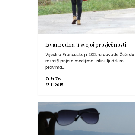
Izvanredna u svojoj prosječnosti.
Vijesti o Francuskoj i ISIL-u dovode Žuži do
razmišljanja o medijima, istini, ljudskim
pravima...
Žuži Žo
23.11.2015