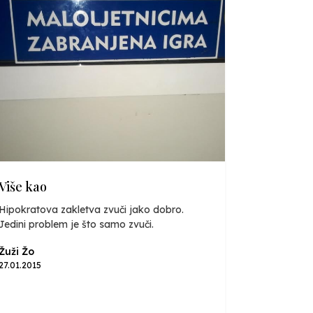
Više kao
Hipokratova zakletva zvuči jako dobro.
Jedini problem je što samo zvuči.
Žuži Žo
27.01.2015