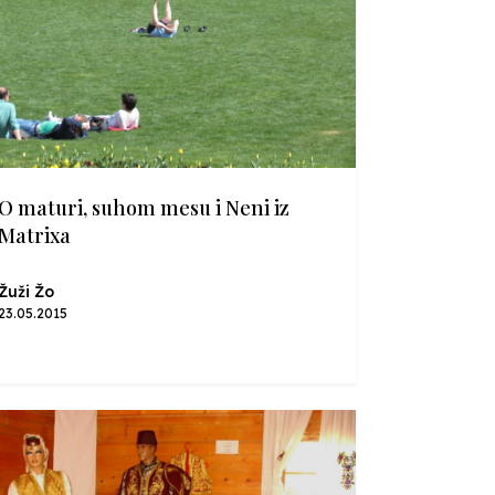
O maturi, suhom mesu i Neni iz
Matrixa
Žuži Žo
23.05.2015