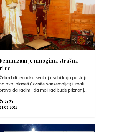
Feminizam je mnogima strašna
riječ
Želim biti jednaka svakoj osobi koja postoji
na ovoj planeti (izvinite vanzemaljci) i imati
pravo da radim i da moj rad bude priznat j...
Žuži Žo
31.03.2015