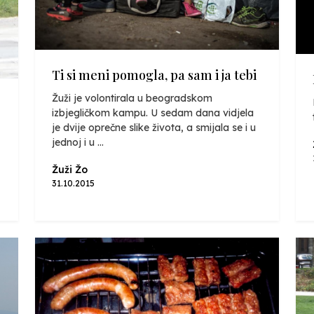
Ti si meni pomogla, pa sam i ja tebi
Žuži je volontirala u beogradskom
izbjegličkom kampu. U sedam dana vidjela
je dvije oprečne slike života, a smijala se i u
jednoj i u ...
Žuži Žo
31.10.2015