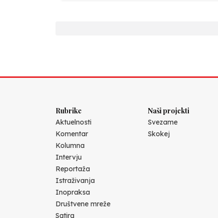
Rubrike
Naši projekti
Aktuelnosti
Svezame
Komentar
Skokej
Kolumna
Intervju
Reportaža
Istraživanja
Inopraksa
Društvene mreže
Satira