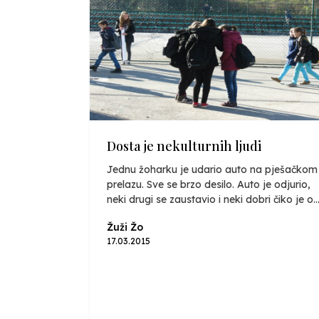
Dosta je nekulturnih ljudi
Jednu žoharku je udario auto na pješačkom
prelazu. Sve se brzo desilo. Auto je odjurio,
neki drugi se zaustavio i neki dobri čiko je o..
Žuži Žo
17.03.2015