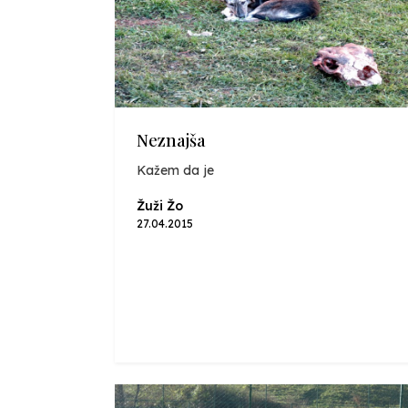
Neznajša
Kažem da je
Žuži Žo
27.04.2015