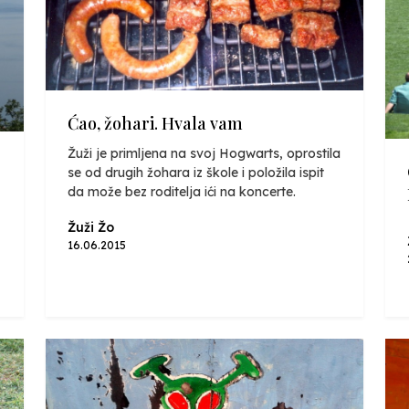
Ćao, žohari. Hvala vam
Žuži je primljena na svoj Hogwarts, oprostila
se od drugih žohara iz škole i položila ispit
da može bez roditelja ići na koncerte.
Žuži Žo
16.06.2015