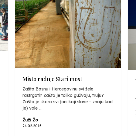
Misto radnje Stari most
.
Zašto Bosnu i Hercegovinu svi žele
rastrgati? Zašto je toliko gužvaju, truju?
Zašto je skoro svi (oni koji slave – znaju kad
je) vole ...
Žuži Žo
24.02.2015