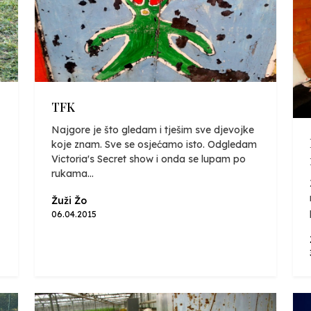
TFK
Najgore je što gledam i tješim sve djevojke
koje znam. Sve se osjećamo isto. Odgledam
Victoria's Secret show i onda se lupam po
rukama...
Žuži Žo
06.04.2015