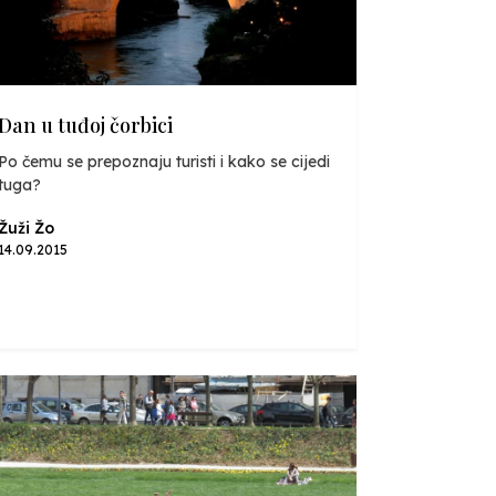
Dan u tuđoj čorbici
Po čemu se prepoznaju turisti i kako se cijedi
tuga?
Žuži Žo
14.09.2015