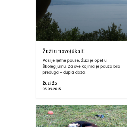
Žuži u novoj školi!
Poslije ljetne pauze, Žuži je opet u
Školegijumu. Za sve kojima je pauza bila
preduga – dupla doza.
Žuži Žo
05.09.2015