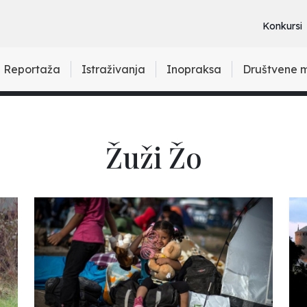
Konkursi
Reportaža
Istraživanja
Inopraksa
Društvene 
Žuži Žo