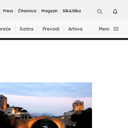
Press
Čitaonica
Magazin
Slik&Slika
mreže
Satira
Prevodi
Arhiva
Meni