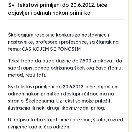
Svi tekstovi primljeni do 20.6.2012. biće
objavljeni odmah nakon primitka
Školegijum raspisuje konkurs za nastavnice i
nastavnike, profesore i profesorice, za članak na
temu: ČAS KOJIM SE PONOSIM
Tekst treba da bude dužine do 7.500 znakova i da
sadrži opis jednog održanog školskog časa (temu,
metod, rezultat).
Svi tekstovi primljeni do 20.6.2012. biće objavljeni
odmah nakon primitka i dostupni čitaocima na
stranici Školegijuma. Uz tekst se može priložiti
ilustracija ili neki drugi likovni/radni prilog.
U potpisu treba stajati: ime i prezime, škola, razred
i vrijeme kad je čas održan.