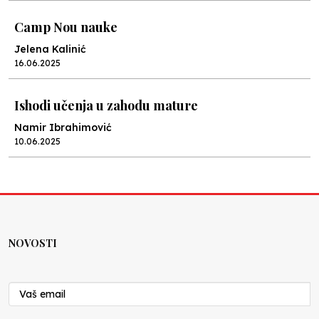
Camp Nou nauke
Jelena Kalinić
16.06.2025
Ishodi učenja u zahodu mature
Namir Ibrahimović
10.06.2025
Kraj školske godine, fotofiniš
Anes Osmić
04.06.2025
NOVOSTI
Reformar’s Coming
Nenad Veličković
29.10.2024