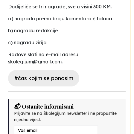
Dodijeliće se tri nagrade, sve u visini 300 KM.
a) nagradu prema broju komentara čitalaca
b) nagradu redakcije
c) nagradu žirija
Radove slati na e-mail adresu
skolegijum@gmail.com
.
#čas kojim se ponosim
📬 Ostanite informisani
Prijavite se na Školegijum newsletter i ne propustite
nijednu vijest.