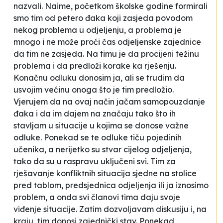
nazvali. Naime, početkom školske godine formirali
smo tim od petero đaka koji zasjeda povodom
nekog problema u odjeljenju, a problema je
mnogo i ne može proći čas odjeljenske zajednice
da tim ne zasjeda. Na timu je da procijeni težinu
problema i da predloži korake ka rješenju.
Konačnu odluku donosim ja, ali se trudim da
usvojim većinu onoga što je tim predložio.
Vjerujem da na ovaj način jačam samopouzdanje
đaka i da im dajem na značaju tako što ih
stavljam u situacije u kojima se donose važne
odluke. Ponekad se te odluke tiču pojedinih
učenika, a nerijetko su stvar cijelog odjeljenja,
tako da su u raspravu uključeni svi.
Tim za
rješavanje konfliktnih situacija
sjedne na stolice
pred tablom, predsjednica odjeljenja ili ja iznosimo
problem, a onda svi članovi tima daju svoje
viđenje situacije. Zatim dozvoljavam diskusiju i, na
kraju, tim donosi zajednički stav. Ponekad