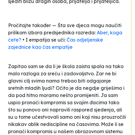
sjediti blizu dragih osoba, prijatelja i prijateljica
.
Pročitajte također — Šta sve djeca mogu naučiti
prilikom izbora predsjednika razreda:
Aber, koga
ćete?
• I empatija se uči:
Čas odjeljenske
zajednice kao čas empatije
Zapitao sam se da li je škola zaista spala na tako
malo razloga za sreću i zadovoljstvo. Zar ne bi
glavni cilj svima nama trebao biti odgajanje
sretnih mladih ljudi? Očito je da negdje griješimo i
da pod hitno moramo nešto promijeniti. Ja sam
uspio pronaći kompromis sa svojim đacima tako
što su ponovo oni napravili raspored sjedenja, ali
su u tome učestvovali samo oni koji nisu prouzročili
nikakav oblik nediscipline na časovima. Može li se
pronaći kompromis u našem obrazovnom sistemu