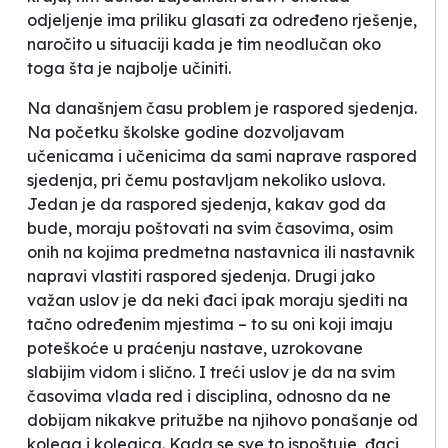
odjeljenje ima priliku glasati za određeno rješenje,
naročito u situaciji kada je tim neodlučan oko
toga šta je najbolje učiniti.
Na današnjem času problem je raspored sjedenja.
Na početku školske godine dozvoljavam
učenicama i učenicima da sami naprave raspored
sjedenja, pri čemu postavljam nekoliko uslova.
Jedan je da raspored sjedenja, kakav god da
bude, moraju poštovati na svim časovima, osim
onih na kojima predmetna nastavnica ili nastavnik
napravi vlastiti raspored sjedenja. Drugi jako
važan uslov je da neki đaci ipak moraju sjediti na
tačno određenim mjestima – to su oni koji imaju
poteškoće u praćenju nastave, uzrokovane
slabijim vidom i slično. I treći uslov je da na svim
časovima vlada red i disciplina, odnosno da ne
dobijam nikakve pritužbe na njihovo ponašanje od
kolega i kolegica. Kada se sve to ispoštuje, đaci