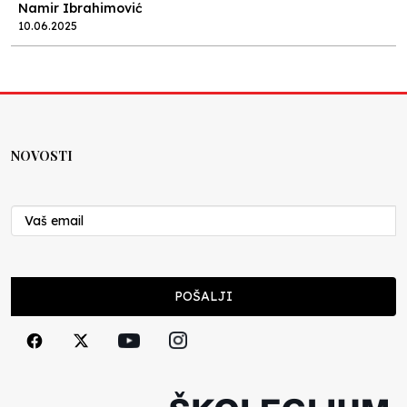
Namir Ibrahimović
10.06.2025
Kraj školske godine, fotofiniš
Anes Osmić
04.06.2025
NOVOSTI
Reformar’s Coming
Nenad Veličković
29.10.2024
Cuke i djeca
POŠALJI
Školegijum redakcija
06.12.2023
Francuski i može i ne može, ali turski može
svakako