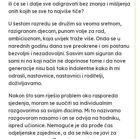
ili će se i dalje sve odigravati bez znanja i mišljenja
onih kojih se sve to najviše tiče?
U šestom razredu se družim sa veoma sretnom,
razigranom djecom, punom volje za rad,
ambicioznom, koja uvijek traže više. Onda se u
narednih godinu dana sve preokrene i oni postanu
bezvoljni i nezadovoljni. Sasvim sam siguran da
sami ni na koji način ne doprinose tome i da nove
generacije nisu baš tako indolentne kako ih mi
odrasli, nastavnice, nastavnici i roditelji,
doživljavamo.
Nakon što sam riješio problem oko rasporeda
sjedenja, moram se suočiti sa individualnim
razgovorima sa svojim đacima. Mi to nazivamo
razgovorom nasamo
i on se odvija na hodniku,
ispred učionice. Nemoguće je da prođe čas
odjeljenske zajednice, a da se niko ne javi za