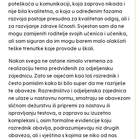
poteškoća u komunikaciji, koja zapravo nikada i
nije bila kvalitetna, a koja u određenim fazama
razvoja postaje presudna za kvalitetan odgoj, ali i
za razvijanje zdrave ličnosti. Svjestan sam da ne
mogu zamijeniti roditelje svojih učenica i učenika,
ali sam siguran da im mogu barem malo olakšati
teške trenutke koje provode u školi.
Nakon svega ne ostane nimalo vremena za
realizaciju tema predviđenih za odjeljensku
zajednicu. Zato se osjećam kao loš razrednik i
često pomislim kako bi bilo super da me razriješe
te obaveze. Razredništvo i odjeljenska zajednica
ne ulaze u nastavnu normu, smatraju se obavezom
sličnom dežurstvu ili pripremi za nastavu ili
ispravljanju testova, a zapravo su izuzetno
kompleksni i, osim formalne evidencije koju
razrednik obavlja, podrazumijevaju niz drugih
obaveza, ali i vještina s kojima se niko od nas