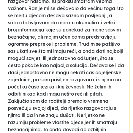
razgovor nasamo
. Tu praksu smatram veoma
važnom. Ranije mi se dešavalo da većinu toga što
se među djecom dešava saznam posljednji, a
sada doživljavam da moram akumulirati veliki
broj informacija koje su ponekad za mene sasvim
beznačajne, ali mojim učenicama predstavljaju
ogromne prepreke i probleme. Trudim se pažljivo
saslušati sve što mi imaju reći, a onda dati najbolji
mogući savjet, ili jednostavno odšutjeti, što se
često pokaže kao najbolja solucija. Dešava se i da
đaci jednostavno ne mogu čekati čas odjeljenske
zajednice, pa sam prisiljen razgovarati s njima na
početku časa jezika i književnosti. Ne želim ih
odbiti nikad kad imaju nešto reći ili pitati.
Zaključio sam da roditelji premalo vremena
posvećuju svojoj djeci, da rijetko razgovaraju s
njima ili da ih ne znaju slušati. Nerijetko ne
razumiju probleme vlastite djece jer ih smatraju
beznačajnima. To onda dovodi do ozbiljnih