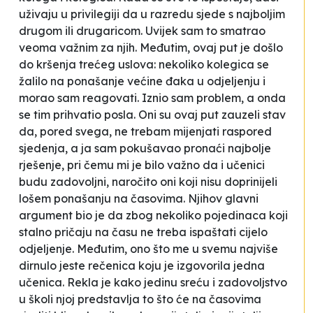
uživaju u privilegiji da u razredu sjede s najboljim
drugom ili drugaricom. Uvijek sam to smatrao
veoma važnim za njih. Međutim, ovaj put je došlo
do kršenja trećeg uslova: nekoliko kolegica se
žalilo na ponašanje većine đaka u odjeljenju i
morao sam reagovati. Iznio sam problem, a onda
se tim prihvatio posla. Oni su ovaj put zauzeli stav
da, pored svega, ne trebam mijenjati raspored
sjedenja, a ja sam pokušavao pronaći najbolje
rješenje, pri čemu mi je bilo važno da i učenici
budu zadovoljni, naročito oni koji nisu doprinijeli
lošem ponašanju na časovima. Njihov glavni
argument bio je da zbog nekoliko pojedinaca koji
stalno pričaju na času ne treba ispaštati cijelo
odjeljenje. Međutim, ono što me u svemu najviše
dirnulo jeste rečenica koju je izgovorila jedna
učenica. Rekla je kako
jedinu sreću i zadovoljstvo
u školi njoj predstavlja to što će na časovima