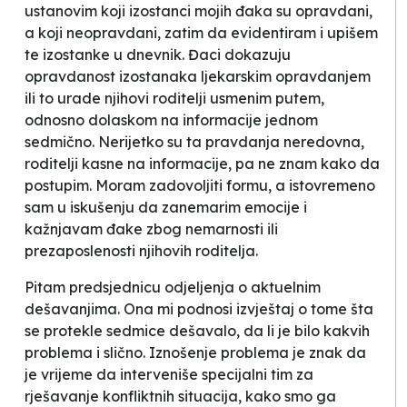
ustanovim koji izostanci mojih đaka su opravdani,
a koji neopravdani, zatim da evidentiram i upišem
te izostanke u dnevnik. Đaci dokazuju
opravdanost izostanaka ljekarskim opravdanjem
ili to urade njihovi roditelji usmenim putem,
odnosno dolaskom na informacije jednom
sedmično. Nerijetko su ta pravdanja neredovna,
roditelji kasne na informacije, pa ne znam kako da
postupim. Moram zadovoljiti formu, a istovremeno
sam u iskušenju da zanemarim emocije i
kažnjavam đake zbog nemarnosti ili
prezaposlenosti njihovih roditelja.
Pitam predsjednicu odjeljenja o aktuelnim
dešavanjima. Ona mi podnosi izvještaj o tome šta
se protekle sedmice dešavalo, da li je bilo kakvih
problema i slično. Iznošenje problema je znak da
je vrijeme da interveniše specijalni
tim za
rješavanje konfliktnih situacija
, kako smo ga