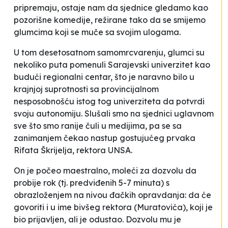
pripremaju, ostaje nam da sjednice gledamo kao
pozorišne komedije, režirane tako da se smijemo
glumcima koji se muče sa svojim ulogama.
U tom desetosatnom samomrcvarenju, glumci su
nekoliko puta pomenuli Sarajevski univerzitet kao
budući regionalni centar, što je naravno bilo u
krajnjoj suprotnosti sa provincijalnom
nesposobnošću istog tog univerziteta da potvrdi
svoju autonomiju. Slušali smo na sjednici uglavnom
sve što smo ranije čuli u medijima, pa se sa
zanimanjem čekao nastup gostujućeg prvaka
Rifata Škrijelja, rektora UNSA.
On je počeo maestralno, moleći za dozvolu da
probije rok (tj. predviđenih 5-7 minuta) s
obrazloženjem na nivou đačkih opravdanja: da će
govoriti i u ime bivšeg rektora (Muratovića), koji je
bio prijavljen, ali je odustao. Dozvolu mu je