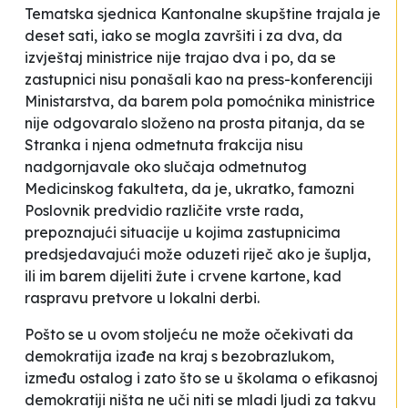
Tematska sjednica Kantonalne skupštine trajala je
deset sati, iako se mogla završiti i za dva, da
izvještaj ministrice nije trajao dva i po, da se
zastupnici nisu ponašali kao na press-konferenciji
Ministarstva, da barem pola pomoćnika ministrice
nije odgovaralo
složeno
na prosta pitanja, da se
Stranka i njena odmetnuta frakcija nisu
nadgornjavale oko slučaja odmetnutog
Medicinskog fakulteta, da je, ukratko, famozni
Poslovnik predvidio različite vrste rada,
prepoznajući situacije u kojima zastupnicima
predsjedavajući može oduzeti riječ ako je šuplja,
ili im barem dijeliti žute i crvene kartone, kad
raspravu pretvore u lokalni derbi.
Pošto se u ovom stoljeću ne može očekivati da
demokratija izađe na kraj s bezobrazlukom,
između ostalog i zato što se u školama o efikasnoj
demokratiji ništa ne uči niti se mladi ljudi za takvu