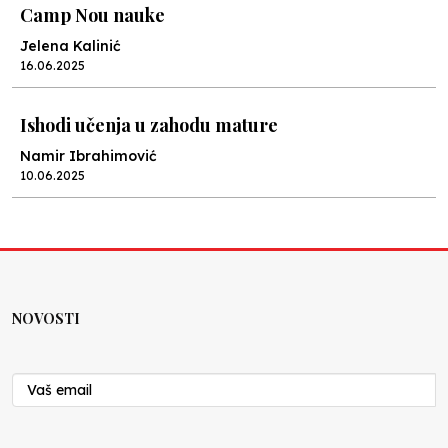
Camp Nou nauke
Jelena Kalinić
16.06.2025
Ishodi učenja u zahodu mature
Namir Ibrahimović
10.06.2025
Kraj školske godine, fotofiniš
Anes Osmić
04.06.2025
NOVOSTI
Reformar’s Coming
Nenad Veličković
29.10.2024