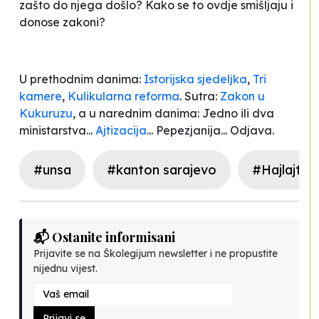
zašto do njega došlo? Kako se to ovdje smišljaju i
donose zakoni?
U prethodnim danima:
Istorijska sjedeljka
,
Tri
kamere
,
Kulikularna reforma
. Sutra:
Zakon u
Kukuruzu
, a u narednim danima: Jedno ili dva
ministarstva
...
Ajtizacija
... Pepezjanija... Odjava.
#unsa
#kanton sarajevo
#Hajlajti 
📬 Ostanite informisani
Prijavite se na Školegijum newsletter i ne propustite
nijednu vijest.
Prijavi se