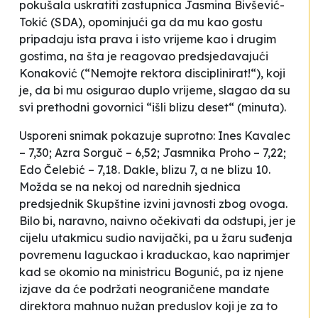
pokušala uskratiti zastupnica Jasmina Bivšević-
Tokić (SDA), opominjući ga da mu kao gostu
pripadaju ista prava i isto vrijeme kao i drugim
gostima, na šta je reagovao predsjedavajući
Konaković (“Nemojte rektora disciplinirat!“), koji
je, da bi mu osigurao duplo vrijeme, slagao da su
svi prethodni govornici “išli blizu deset“ (minuta).
Usporeni snimak pokazuje suprotno: Ines Kavalec
– 7,30; Azra Sorguč – 6,52; Jasmnika Proho – 7,22;
Edo Čelebić – 7,18. Dakle, blizu 7, a ne blizu 10.
Možda se na nekoj od narednih sjednica
predsjednik Skupštine izvini javnosti zbog ovoga.
Bilo bi, naravno, naivno očekivati da odstupi, jer je
cijelu utakmicu sudio navijački, pa u žaru suđenja
povremenu laguckao i kraduckao, kao naprimjer
kad se okomio na ministricu Bogunić, pa iz njene
izjave da će podržati neograničene mandate
direktora mahnuo nužan preduslov koji je za to