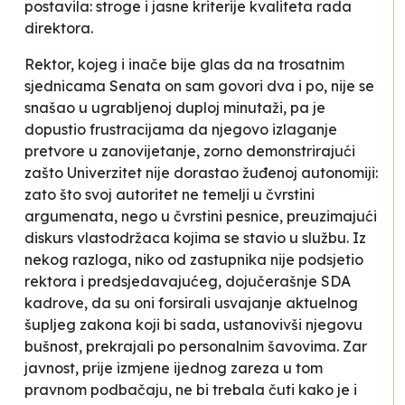
postavila: stroge i jasne kriterije kvaliteta rada
direktora.
Rektor, kojeg i inače bije glas da na trosatnim
sjednicama Senata on sam govori dva i po, nije se
snašao u ugrabljenoj duploj minutaži, pa je
dopustio frustracijama da njegovo izlaganje
pretvore u zanovijetanje, zorno demonstrirajući
zašto Univerzitet nije dorastao žuđenoj autonomiji:
zato što svoj autoritet ne temelji u čvrstini
argumenata, nego u čvrstini pesnice, preuzimajući
diskurs vlastodržaca kojima se stavio u službu. Iz
nekog razloga, niko od zastupnika nije podsjetio
rektora i predsjedavajućeg, dojučerašnje SDA
kadrove, da su oni forsirali usvajanje aktuelnog
šupljeg zakona koji bi sada, ustanovivši njegovu
bušnost, prekrajali po personalnim šavovima. Zar
javnost, prije izmjene ijednog zareza u tom
pravnom podbačaju, ne bi trebala čuti kako je i