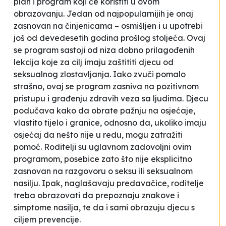
plan i program koji će koristiti u ovom
obrazovanju. Jedan od najpopularnijih je onaj
zasnovan na činjenicama – osmišljen i u upotrebi
još od devedesetih godina prošlog stoljeća. Ovaj
se program sastoji od niza dobno prilagođenih
lekcija koje za cilj imaju zaštititi djecu od
seksualnog zlostavljanja. Iako zvuči pomalo
strašno, ovaj se program zasniva na pozitivnom
pristupu i građenju zdravih veza sa ljudima. Djecu
podučava kako da obrate pažnju na osjećaje,
vlastito tijelo i granice, odnosno da, ukoliko imaju
osjećaj da nešto nije u redu, mogu zatražiti
pomoć. Roditelji su uglavnom zadovoljni ovim
programom, posebice zato što nije eksplicitno
zasnovan na razgovoru o seksu ili seksualnom
nasilju. Ipak, naglašavaju predavačice, roditelje
treba obrazovati da prepoznaju znakove i
simptome nasilja, te da i sami obrazuju djecu s
ciljem prevencije.