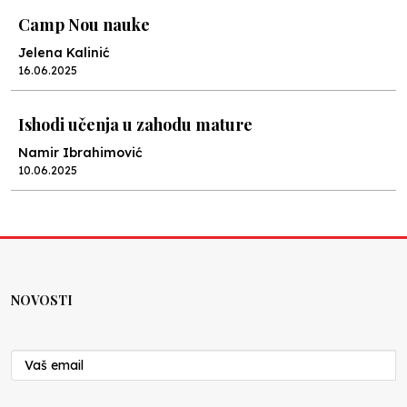
Camp Nou nauke
Jelena Kalinić
16.06.2025
Ishodi učenja u zahodu mature
Namir Ibrahimović
10.06.2025
Kraj školske godine, fotofiniš
Anes Osmić
04.06.2025
NOVOSTI
Reformar’s Coming
Nenad Veličković
29.10.2024