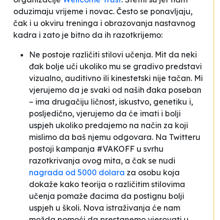
oduzimaju vrijeme i novac. Često se ponavljaju,
čak i u okviru treninga i obrazovanja nastavnog
kadra i zato je bitno da ih razotkrijemo:
Ne postoje različiti stilovi učenja. Mit da neki
đak bolje uči ukoliko mu se gradivo predstavi
vizualno, auditivno
ili
kinestetski
nije tačan. Mi
vjerujemo da je svaki od naših đaka poseban
– ima drugačiju ličnost, iskustvo, genetiku i,
posljedično, vjerujemo da će imati i bolji
uspjeh ukoliko predajemo na način za koji
mislimo da baš njemu odgovara. Na Twitteru
postoji kampanja #VAKOFF u svrhu
razotkrivanja ovog mita, a čak se nudi
nagrada od 5000 dolara
za osobu koja
dokaže kako teorija o različitim stilovima
učenja pomaže đacima da postignu bolji
uspjeh u školi. Nova istraživanja će nam
možda pomoći da prestanemo vjerovati u