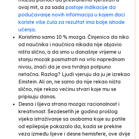
ovaj mit, a za sada
postoje indikacije da
podučavanje novih informacija u kojem đaci
koriste više čula za rezultat ima bolje ishode
učenja
.
Koristimo samo 10 % mozga. Činjenica da niko
od naučnika i naučnica nikada nije objavio
ništa slično, a da smo u današnje vrijeme u
stanju mozak posmatrati na vrlo naprednom
nivou, znači da je ova tvrdnja potpuno
netačna. Razlog? Ljudi vjeruju da ju je izrekao
Einstein. Ali on, ne samo da nije rekao ništa
slično, nije rekao većinu stvari koje mu se
pripisuju danas.
Desna i lijeva strana mozga: racionalnost i
kreativnost. Šezdesetih je godina prošlog
vijeka istraživanje sa osobama koje su patile
od epilepsije pokazalo da, kada se prekine
veza između lijeve i desne hemisfere, ove dvije