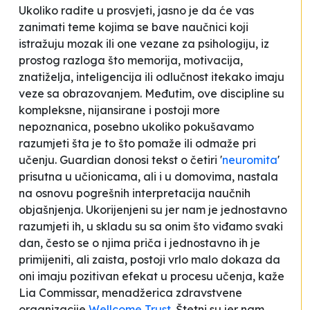
Ukoliko radite u prosvjeti, jasno je da će vas
zanimati teme kojima se bave naučnici koji
istražuju mozak ili one vezane za psihologiju, iz
prostog razloga što memorija, motivacija,
znatiželja, inteligencija ili odlučnost itekako imaju
veze sa obrazovanjem. Međutim, ove discipline su
kompleksne, nijansirane i postoji more
nepoznanica, posebno ukoliko pokušavamo
razumjeti šta je to što pomaže ili odmaže pri
učenju. Guardian donosi tekst o četiri '
neuromita
'
prisutna u učionicama, ali i u domovima, nastala
na osnovu pogrešnih interpretacija naučnih
objašnjenja.
Ukorijenjeni su jer nam je jednostavno
razumjeti ih, u skladu su sa onim što viđamo svaki
dan, često se o njima priča i jednostavno ih je
primijeniti, ali zaista, postoji vrlo malo dokaza da
oni imaju pozitivan efekat u procesu učenja
, kaže
Lia Commissar, menadžerica zdravstvene
organizacije
Wellcome Trust
. Štetni su jer nam