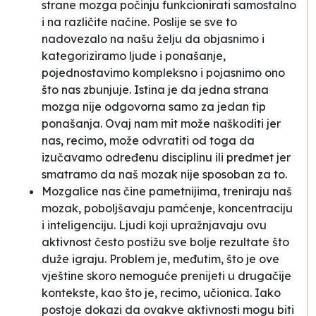
strane mozga počinju funkcionirati samostalno
i na različite načine. Poslije se sve to
nadovezalo na našu želju da objasnimo i
kategoriziramo ljude i ponašanje,
pojednostavimo kompleksno i pojasnimo ono
što nas zbunjuje. Istina je da jedna strana
mozga nije odgovorna samo za jedan tip
ponašanja. Ovaj nam mit može naškoditi jer
nas, recimo, može odvratiti od toga da
izučavamo određenu disciplinu ili predmet jer
smatramo da naš mozak nije sposoban za to.
Mozgalice nas čine pametnijima,
treniraju
naš
mozak, poboljšavaju pamćenje, koncentraciju
i inteligenciju. Ljudi koji upražnjavaju ovu
aktivnost često postižu sve bolje rezultate što
duže igraju. Problem je, međutim, što je ove
vještine skoro nemoguće prenijeti u drugačije
kontekste, kao što je, recimo, učionica. Iako
postoje dokazi da ovakve aktivnosti mogu biti