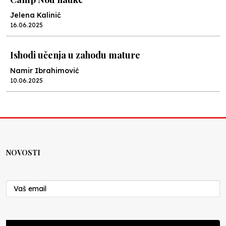
Jelena Kalinić
16.06.2025
Ishodi učenja u zahodu mature
Namir Ibrahimović
10.06.2025
Kraj školske godine, fotofiniš
Anes Osmić
04.06.2025
NOVOSTI
Reformar’s Coming
Nenad Veličković
29.10.2024
Cuke i djeca