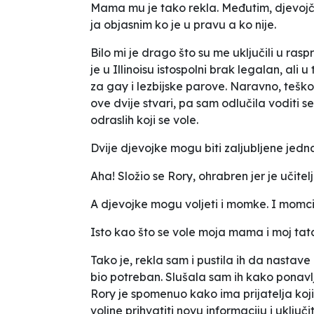
Mama mu je tako rekla. Međutim, djevojči
ja objasnim ko je u pravu a ko nije.
Bilo mi je drago što su me uključili u rasp
je u Illinoisu istospolni brak legalan, ali
za gay i lezbijske parove. Naravno, teško
ove dvije stvari, pa sam odlučila voditi s
odraslih koji se vole.
Dvije djevojke mogu biti zaljubljene jed
Aha!
Složio se Rory, ohrabren jer je učitel
A djevojke mogu voljeti i momke. I momc
Isto kao što se vole moja mama i moj tat
Tako je
, rekla sam i pustila ih da nastave
bio potreban. Slušala sam ih kako ponavlj
Rory je spomenuo kako ima prijatelja koji
voljne prihvatiti novu informaciju i uključ