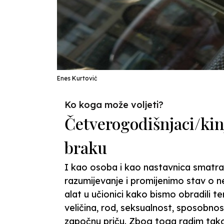
Enes Kurtović
Ko koga može voljeti?
Četverogodišnjaci/kinj
braku
I kao osoba i kao nastavnica smatram
razumijevanje i promijenimo stav o 
alat u učionici kako bismo obradili te
veličina, rod, seksualnost, sposobnos
započnu priču. Zbog toga radim tako