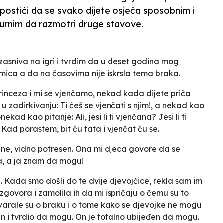
im postići da se svako dijete osjeća sposobnim i
igurnim da razmotri druge stavove.
zasniva na igri i tvrdim da u deset godina mog
dmica a da na časovima nije iskrsla tema braka.
princeza i mi se vjenčamo
, nekad kada dijete priča
 u zadirkivanju:
Ti ćeš se vjenčati s njim!
, a nekad kao
nekad kao pitanje:
Ali, jesi li ti vjenčana? Jesi li ti
:
Kad porastem, bit ću tata i vjenčat ću se.
ne, vidno potresen.
Ona mi djeca govore da se
a, a ja znam da mogu!
. Kada smo došli do te dvije djevojčice, rekla sam im
zgovora i zamolila ih da mi ispričaju o čemu su to
ovarale su o braku i o tome kako se djevojke ne mogu
an i tvrdio da mogu. On je totalno ubijeđen da mogu.