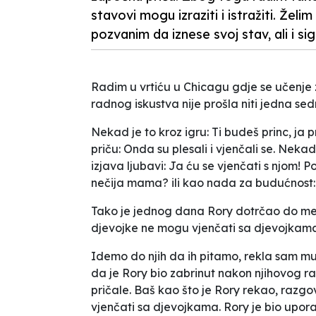
stavovi mogu izraziti i istražiti. Žel
pozvanim da iznese svoj stav, ali i s
Radim u vrtiću u Chicagu gdje se učenje 
radnog iskustva nije prošla niti jedna se
Nekad je to kroz igru:
Ti budeš princ, ja 
priču:
Onda su plesali i vjenčali se
. Nekad
izjava ljubavi:
Ja ću se vjenčati s njom!
Po
nečija mama?
ili kao nada za budućnost
Tako je jednog dana Rory dotrčao do me
djevojke ne mogu vjenčati sa djevojkam
Idemo do njih da ih pitamo
, rekla sam mu
da je Rory bio zabrinut nakon njihovog ra
pričale. Baš kao što je Rory rekao, razg
vjenčati sa djevojkama. Rory je bio upor