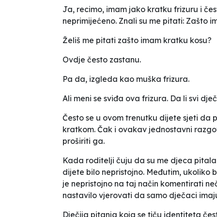
Ja, recimo, imam jako kratku frizuru i č
neprimijećeno. Znali su me pitati:
Zašto i
Želiš me pitati zašto imam kratku kosu?
Ovdje često zastanu.
Pa da, izgleda kao muška frizura
.
Ali meni se sviđa ova frizura. Da li svi dj
Često se u ovom trenutku dijete sjeti da
kratkom. Čak i ovakav jednostavni razgov
proširiti ga.
Kada roditelji čuju da su me djeca pitala
dijete bilo
nepristojno
. Međutim, ukoliko 
je nepristojno na taj način komentirati neči
nastavilo vjerovati da samo dječaci imaj
Dječija pitanja koja se tiču identiteta čes