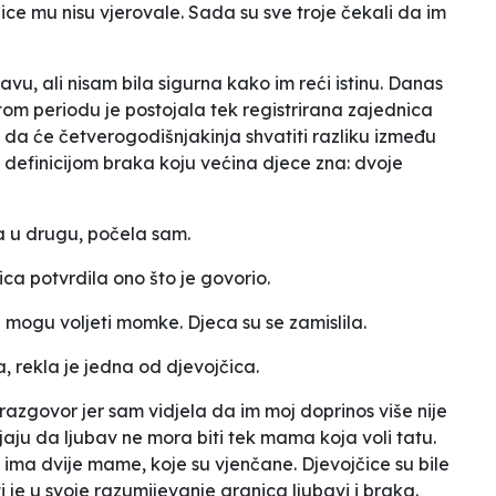
ce mu nisu vjerovale. Sada su sve troje čekali da im
ravu, ali nisam bila sigurna kako im reći istinu. Danas
 u tom periodu je postojala tek registrirana zajednica
 da će četverogodišnjakinja shvatiti razliku između
e definicijom braka koju većina djece zna: dvoje
na u drugu,
počela sam.
jica potvrdila ono što je govorio.
i mogu voljeti momke.
Djeca su se zamislila.
a,
rekla je jedna od djevojčica.
 razgovor jer sam vidjela da im moj doprinos više nije
aju da ljubav ne mora biti tek mama koja voli tatu.
 ima dvije mame, koje su vjenčane. Djevojčice su bile
iti je u svoje razumijevanje granica ljubavi i braka.