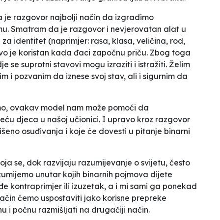
 je razgovor najbolji način da izgradimo
mu. Smatram da je razgovor i nevjerovatan alat u
a identitet (naprimjer: rasa, klasa, veličina, rod,
ovo je koristan kada đaci započnu priču. Zbog toga
 se suprotni stavovi mogu izraziti i istražiti. Želim
m i pozvanim da iznese svoj stav, ali i sigurnim da
ušamo, ovakav model nam može pomoći da
eću djeca u našoj učionici. I upravo kroz razgovor
šeno osuđivanja i koje će dovesti u pitanje binarni
a se, dok razvijaju razumijevanje o svijetu, često
zumijemo unutar kojih binarnih pojmova dijete
e kontraprimjer ili izuzetak, a i mi sami ga ponekad
čin ćemo uspostaviti jako korisne prepreke
nu i počnu razmišljati na drugačiji način.