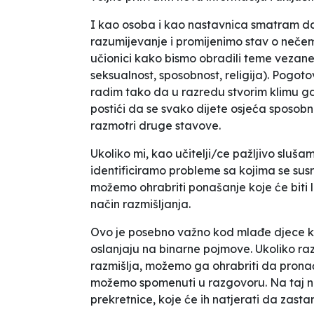
I kao osoba i kao nastavnica smatram da
razumijevanje i promijenimo stav o neče
učionici kako bismo obradili teme vezane z
seksualnost, sposobnost, religija). Pogot
radim tako da u razredu stvorim klimu gdje
postići da se svako dijete osjeća sposobni
razmotri druge stavove.
Ukoliko mi, kao učitelji/ce pažljivo sl
identificiramo probleme sa kojima se susr
možemo ohrabriti ponašanje koje će biti li
način razmišljanja.
Ovo je posebno važno kod mlađe djece koj
oslanjaju na binarne pojmove. Ukoliko ra
razmišlja, možemo ga ohrabriti da pronađ
možemo spomenuti u razgovoru. Na taj na
prekretnice, koje će ih natjerati da zasta