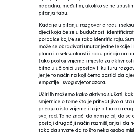
napadna, međutim, ukoliko se ne upustim
pitanja tabu.
Kada je u pitanju razgovor o rodu i seksu
djeci koja će se u budućnosti identificira
porodice koji/e se tako identificiraju. Šu
može se obrađivati unutar jedne lekcije i
plana i o seksualnosti i rodu pričaju na u
Iako postoji vrijeme i mjesto za aktivno
bitno u učionici uspostaviti kulturu razg
jer je to način na koji ćemo postići da dje
empatije i svog svjetonazora.
Učiti ih možemo kako aktivno slušati, kak
smjernice o tome šta je prihvatljivo a šta
pričaju u isto vrijeme i tu je bitno da re
svoj red. To ne znači da nam je cilj da s
postoji drugačiji način razmišljanja i da 
tako da shvate da to što neka osoba misli