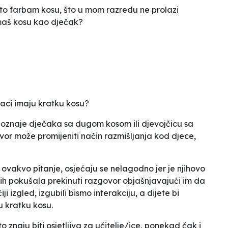
esto farbam kosu, što u mom razredu ne prolazi
maš kosu kao dječak?
ečaci imaju kratku kosu?
 poznaje dječaka sa dugom kosom ili djevojčicu sa
or može promijeniti način razmišljanja kod djece,
 ovakvo pitanje, osjećaju se nelagodno jer je njihovo
bih pokušala prekinuti razgovor objašnjavajući im da
ji izgled, izgubili bismo interakciju, a dijete bi
u kratku kosu.
to znaju biti osjetljiva za učitelje/ice, ponekad čak i