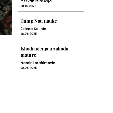
Mervan Miraščija
28.10.2025
Camp Nou nauke
Jelena Kalinić
16.06.2025
Ishodi učenja u zahodu
mature
Namir Ibrahimović
10.06.2025
Kraj školske godine, fotofiniš
Anes Osmić
04.06.2025
Reformar’s Coming