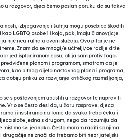
o u razgovor, djeci ćemo poslati poruku da su takva
alnosti, izbjegavanje i šutnja mogu posebice škoditi
ti kao LGBTQ osobe ili koja, pak, imaju članov(ic)e
tnja nije neutralna u ovom slučaju. Ovo pitanje ne
li teme. Znam da se mnogi/e učitelji/ce radije drže
naprijed isplaniranom času, ali ja sam protiv toga.
sti predviđene planom i programom, smatram da je
ovora, kao bitnog dijela nastavnog plana i programa,
ca dobiju priliku za razvijanje kritičkog razmišljanja,
o se s poštovanjem upustiti u razgovor te napraviti
 ne. Vrlo se često desi da, u žaru rasprave, djeca
agiramo i insistiramo na tome da svako treba čekati
e djeca slože jedna s drugom, nego da razumiju da
ne mislimo svi jednako. Često moram raditi sa njima
 drugačije ne znači da trebamo biti neprijateljski