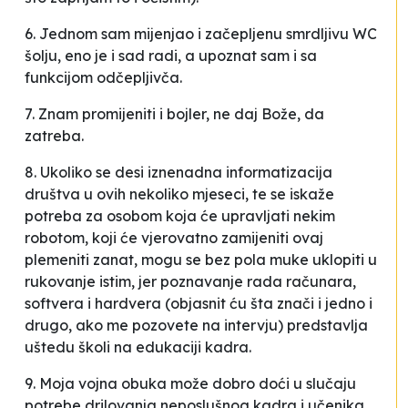
6. Jednom sam mijenjao i začepljenu smrdljivu WC
šolju, eno je i sad radi, a upoznat sam i sa
funkcijom odčepljivča.
7. Znam promijeniti i bojler, ne daj Bože, da
zatreba.
8. Ukoliko se desi iznenadna informatizacija
društva u ovih nekoliko mjeseci, te se iskaže
potreba za osobom koja će upravljati nekim
robotom, koji će vjerovatno zamijeniti ovaj
plemeniti zanat, mogu se bez pola muke uklopiti u
rukovanje istim, jer poznavanje rada računara,
softvera i hardvera (objasnit ću šta znači i jedno i
drugo, ako me pozovete na intervju) predstavlja
uštedu školi na edukaciji kadra.
9. Moja vojna obuka može dobro doći u slučaju
potrebe drilovanja neposlušnog kadra i učenika.