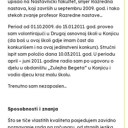
upisao na Nastavnički fakultet, smjer Razredna
nastava, koji završih u septembru 2009. god. i tako
stekoh zvanje profesor Razredne nastave...
Period od 01.10.2009. do 15.01.2011. god. proveo
sam volontirajući u Drugoj osnovnoj školi u Konjicu
(da baš u ovoj školi gdje imam čast da
konkurišem i na ovaj jedinstveni konkurs). Stručni
ispit sam položio dana 10.03.2011. god.
U periodu
april – juni 2011. godine radio sam po ugovoru o
djelu u obdaništu „Zulejha Begeta“ u Konjicu i
vodio djecu kroz malu školu.
Trenutno sam nezaposlen...
Sposobnosti i znanja
Što se tiče vlastitih kvaliteta posjedujem zavidno
poznavanje rada na računaru, od stranih jezika