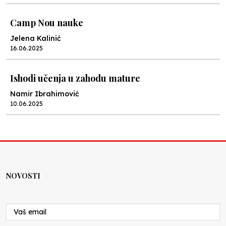
Camp Nou nauke
Jelena Kalinić
16.06.2025
Ishodi učenja u zahodu mature
Namir Ibrahimović
10.06.2025
Kraj školske godine, fotofiniš
Anes Osmić
04.06.2025
NOVOSTI
Reformar’s Coming
Nenad Veličković
29.10.2024