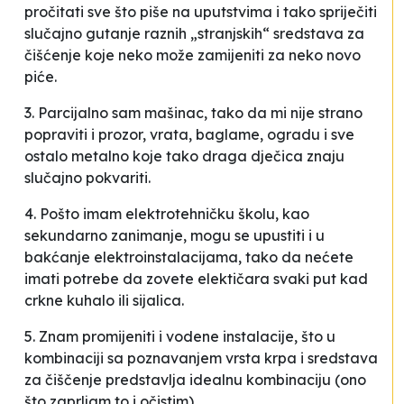
pročitati sve što piše na uputstvima i tako spriječiti
slučajno gutanje raznih „stranjskih“ sredstava za
čišćenje koje neko može zamijeniti za neko novo
piće.
3. Parcijalno sam mašinac, tako da mi nije strano
popraviti i prozor, vrata, baglame, ogradu i sve
ostalo metalno koje tako draga dječica znaju
slučajno pokvariti.
4. Pošto imam elektrotehničku školu, kao
sekundarno zanimanje, mogu se upustiti i u
bakćanje elektroinstalacijama, tako da nećete
imati potrebe da zovete elektičara svaki put kad
crkne kuhalo ili sijalica.
5. Znam promijeniti i vodene instalacije, što u
kombinaciji sa poznavanjem vrsta krpa i sredstava
za čiščenje predstavlja idealnu kombinaciju (ono
što zaprljam to i očistim).