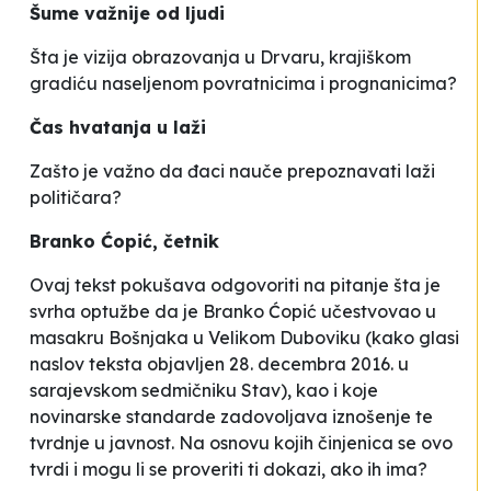
Šume važnije od ljudi
Šta je vizija obrazovanja u Drvaru, krajiškom
gradiću naseljenom povratnicima i prognanicima?
Čas hvatanja u laži
Zašto je važno da đaci nauče prepoznavati laži
političara?
Branko Ćopić, četnik
Ovaj tekst pokušava odgovoriti na pitanje šta je
svrha optužbe da je Branko Ćopić učestvovao u
masakru Bošnjaka u Velikom Duboviku (kako glasi
naslov teksta objavljen 28. decembra 2016. u
sarajevskom sedmičniku Stav), kao i koje
novinarske standarde zadovoljava iznošenje te
tvrdnje u javnost. Na osnovu kojih činjenica se ovo
tvrdi i mogu li se proveriti ti dokazi, ako ih ima?