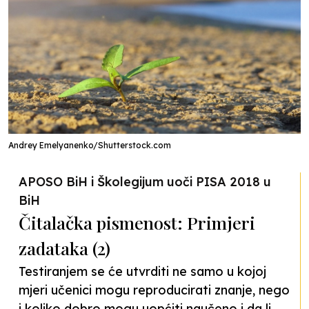
Andrey Emelyanenko/Shutterstock.com
APOSO BiH i Školegijum uoči PISA 2018 u
BiH
Čitalačka pismenost: Primjeri
zadataka (2)
Testiranjem se će utvrditi ne samo u kojoj
mjeri učenici mogu reproducirati znanje, nego
i koliko dobro mogu uopćiti naučeno i da li