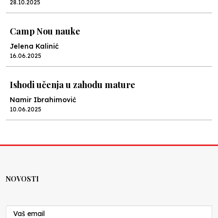
28.10.2025
Camp Nou nauke
Jelena Kalinić
16.06.2025
Ishodi učenja u zahodu mature
Namir Ibrahimović
10.06.2025
Kraj školske godine, fotofiniš
Anes Osmić
04.06.2025
NOVOSTI
Reformar’s Coming
Nenad Veličković
29.10.2024