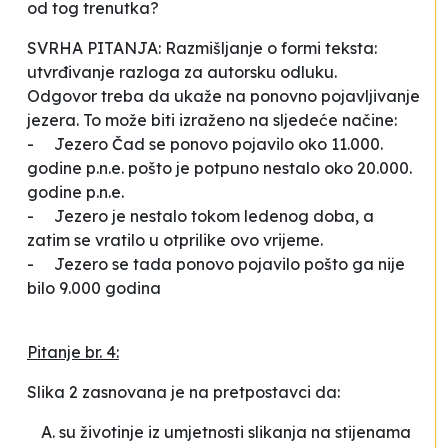
od tog trenutka?
SVRHA PITANJA: Razmišljanje o formi teksta:
utvrđivanje razloga za autorsku odluku.
Odgovor treba da ukaže na ponovno pojavljivanje
jezera. To može biti izraženo na sljedeće načine:
- Jezero Čad se ponovo pojavilo oko 11.000.
godine p.n.e. pošto je potpuno nestalo oko 20.000.
godine p.n.e.
- Jezero je nestalo tokom ledenog doba, a
zatim se vratilo u otprilike ovo vrijeme.
- Jezero se tada ponovo pojavilo pošto ga nije
bilo 9.000 godina
Pitanje br. 4:
Slika 2 zasnovana je na pretpostavci da:
su životinje iz umjetnosti slikanja na stijenama