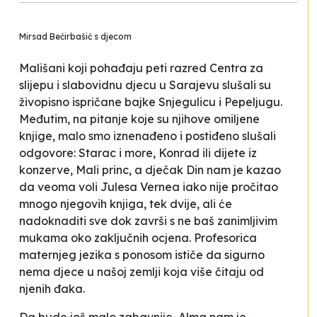
Mirsad Bećirbašić s djecom
Mališani koji pohađaju peti razred Centra za
slijepu i slabovidnu djecu u Sarajevu slušali su
živopisno ispričane bajke Snjegulicu i Pepeljugu.
Međutim, na pitanje koje su njihove omiljene
knjige, malo smo iznenađeno i postiđeno slušali
odgovore:
Starac i more
,
Konrad ili dijete iz
konzerve
,
Mali princ
, a dječak Din nam je kazao
da veoma voli Julesa Vernea iako nije pročitao
mnogo njegovih knjiga, tek dvije, ali će
nadoknaditi sve dok završi s ne baš zanimljivim
mukama oko zaključnih ocjena. Profesorica
maternjeg jezika s ponosom ističe da sigurno
nema djece u našoj zemlji koja više čitaju od
njenih đaka.