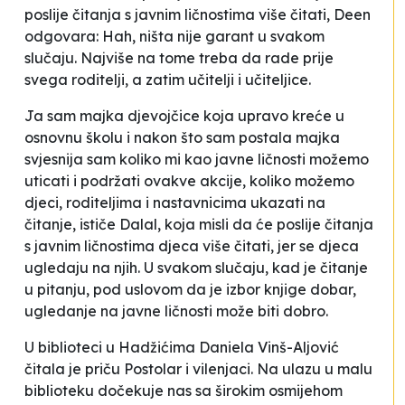
poslije čitanja s javnim ličnostima više čitati, Deen
odgovara:
Hah, ništa nije garant u svakom
slučaju. Najviše na tome treba da rade prije
svega roditelji, a zatim učitelji i učiteljice
.
Ja sam majka djevojčice koja upravo kreće u
osnovnu školu i nakon što sam postala majka
svjesnija sam koliko mi kao javne ličnosti možemo
uticati i podržati ovakve akcije, koliko možemo
djeci, roditeljima i nastavnicima ukazati na
čitanje
, ističe Dalal, koja misli da će poslije čitanja
s javnim ličnostima djeca više čitati, jer se djeca
ugledaju na njih. U svakom slučaju, kad je čitanje
u pitanju, pod uslovom da je izbor knjige dobar,
ugledanje na javne ličnosti može biti dobro.
U biblioteci u Hadžićima Daniela Vinš-Aljović
čitala je priču
Postolar i vilenjaci
. Na ulazu u malu
biblioteku dočekuje nas sa širokim osmijehom