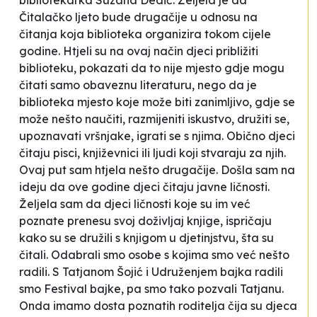
bibliotekarka Suzana Dedić. Željela je da
Čitalačko ljeto bude drugačije u odnosu na
čitanja koja biblioteka organizira tokom cijele
godine. Htjeli su na ovaj način djeci približiti
biblioteku, pokazati da to nije mjesto gdje mogu
čitati samo obaveznu literaturu, nego da je
biblioteka mjesto koje može biti zanimljivo, gdje se
može nešto naučiti, razmijeniti iskustvo, družiti se,
upoznavati vršnjake, igrati se s njima.
Obično djeci
čitaju pisci, književnici ili ljudi koji stvaraju za njih.
Ovaj put sam htjela nešto drugačije. Došla sam na
ideju da ove godine djeci čitaju javne ličnosti.
Željela sam da djeci ličnosti koje su im već
poznate prenesu svoj doživljaj knjige, ispričaju
kako su se družili s knjigom u djetinjstvu, šta su
čitali. Odabrali smo osobe s kojima smo već nešto
radili. S Tatjanom Šojić i Udruženjem bajka radili
smo Festival bajke, pa smo tako pozvali Tatjanu.
Onda imamo dosta poznatih roditelja čija su djeca