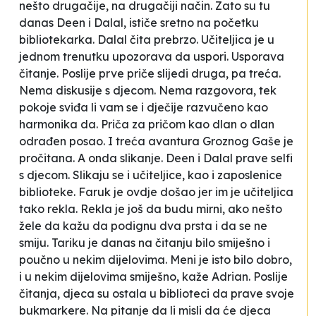
nešto drugačije, na drugačiji način. Zato su tu
danas Deen i Dalal
, ističe sretno na početku
bibliotekarka. Dalal čita prebrzo. Učiteljica je u
jednom trenutku upozorava da uspori. Usporava
čitanje. Poslije prve priče slijedi druga, pa treća.
Nema diskusije s djecom. Nema razgovora, tek
pokoje sviđa li vam se i dječije razvučeno kao
harmonika da. Priča za pričom kao dlan o dlan
odrađen posao. I treća avantura Groznog Gaše je
pročitana. A onda slikanje. Deen i Dalal prave selfi
s djecom. Slikaju se i učiteljice, kao i zaposlenice
biblioteke. Faruk je ovdje došao jer im je učiteljica
tako rekla. Rekla je još da budu mirni, ako nešto
žele da kažu da podignu dva prsta i da se ne
smiju. Tariku je danas na čitanju bilo smiješno i
poučno u nekim dijelovima.
Meni je isto bilo dobro,
i u nekim dijelovima smiješno,
kaže Adrian. Poslije
čitanja, djeca su ostala u biblioteci da prave svoje
bukmarkere. Na pitanje da li misli da će djeca