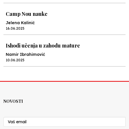
Camp Nou nauke
Jelena Kalinić
16.06.2025
Ishodi učenja u zahodu mature
Namir Ibrahimović
10.06.2025
Kraj školske godine, fotofiniš
Anes Osmić
04.06.2025
NOVOSTI
Reformar’s Coming
Nenad Veličković
29.10.2024