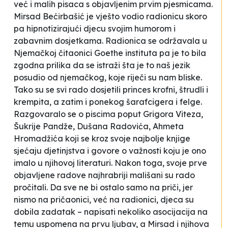
već i malih pisaca s objavljenim prvim pjesmicama.
Mirsad Bećirbašić je vješto vodio radionicu skoro
pa hipnotizirajući djecu svojim humorom i
zabavnim dosjetkama. Radionica se održavala u
Njemačkoj čitaonici Goethe instituta pa je to bila
zgodna prilika da se istraži šta je to naš jezik
posudio od njemačkog, koje riječi su nam bliske.
Tako su se svi rado dosjetili princes krofni, štrudli i
krempita, a zatim i ponekog šarafcigera i felge.
Razgovaralo se o piscima poput Grigora Viteza,
Šukrije Pandže, Dušana Radovića, Ahmeta
Hromadžića koji se kroz svoje najbolje knjige
sjećaju djetinjstva i govore o važnosti koju je ono
imalo u njihovoj literaturi. Nakon toga, svoje prve
objavljene radove najhrabriji mališani su rado
pročitali. Da sve ne bi ostalo samo na priči, jer
nismo na pričaonici, već na radionici, djeca su
dobila zadatak – napisati nekoliko asocijacija na
temu uspomena na prvu ljubav, a Mirsad i njihova