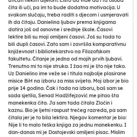
uticati nekim dijelom. Čisto da vide da i ta osoba
čita ili uči, pa im to bude dodatna motivacija. U
svakom slučaju, treba raditi s djecom i usmjeravati
ih da čitaju
. Danielina ljubav prema knjigama
datira još od osnovne i srednje škole.
Časovi
lektire bili su moji omiljeni časovi. Još su tada to
bili dupli časovi. Zato sam i završila komparativnu
književnost i bibliotekarstvo na Filozofskom
fakultetu. Čitanje je jedna od mojih prvih ljubavi.
Trenutno mi to nije struka. I žao mi je što nije tako.
Uz Danielino ime veže se i titula najbolje plasirane
misice BiH na izboru za miss svijeta.
Moj izbor je bio
prije 14 godina. Čak i tada na izboru, baš sam se
sada sjetila, Senad Hadžifejzović me pitao šta
manekenka čita. Ja sam tada čitala
Zločin i
kaznu
. Bio je ljetni raspust trećeg razreda, pa sam
čitala jer je to bila lektira. Njegov komentar je bio:
Nije li to malo teška knjiga za jednu manekenku
. I
dan-danas mi je Dostojevski omiljeni pisac. Mislim