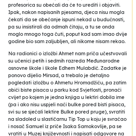
profesorica su obećali da će to urediti i objaviti.
Ipak, nakon napisanih pjesama, djeca nisu mogla
čekati da se obećanje ispuni nekad u budućnosti,
pa su insistirali da odmah čitaju, a tu se onda
moglo mnogo toga čuti, poput
kad sam imao dvije
godine bio sam zaljubljen, ali nikome nisam rekao
.
Na radionici o izložbi
Ahmet nam priča
učestvovali
su učenici petih i sedmih razreda Međunarodne
osnovne škole i škole
Edhem Mulabdić
. Zadatke je
ponovo dijelio Mirsad, a trebalo je detaljno
pogledati izložbu o Ahmetu Hromadžiću, pa zatim
obići biste pisaca u parku kod Svjetlosti, pronaći
cvijet po kojem je jedna knjiga u lektiri dobila ime
(pa i ako nisu uspjeli naći bulke pored bisti pisaca,
svi su se sjećali lektire
Bulke pored pruge
), svratiti
na sladoled u slastičarnu Tip Top u koju je svraćao
i nosač Samuel iz priče Isaka Samokovlije, pa se
vratiti u Muzej književnosti i napisati odgovore na