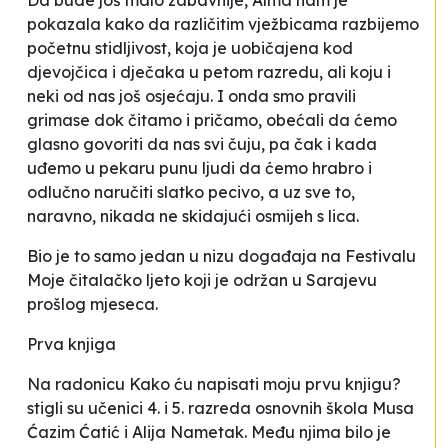
Da bude još malo zabavnije, Alma nam je
pokazala kako da različitim vježbicama razbijemo
početnu stidljivost, koja je uobičajena kod
djevojčica i dječaka u petom razredu, ali koju i
neki od nas još osjećaju. I onda smo pravili
grimase dok čitamo i pričamo, obećali da ćemo
glasno govoriti da nas svi čuju, pa čak i kada
uđemo u pekaru punu ljudi da ćemo hrabro i
odlučno naručiti slatko pecivo, a uz sve to,
naravno, nikada ne skidajući osmijeh s lica.
Bio je to samo jedan u nizu događaja na Festivalu
Moje čitalačko ljeto
koji je održan u Sarajevu
prošlog mjeseca.
Prva knjiga
Na radonicu Kako ću napisati moju prvu knjigu?
stigli su učenici 4. i 5. razreda osnovnih škola
Musa
Ćazim Ćatić
i
Alija Nametak
. Među njima bilo je