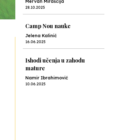
Mervan Miraščija
28.10.2025
Camp Nou nauke
Jelena Kalinić
16.06.2025
Ishodi učenja u zahodu
mature
Namir Ibrahimović
10.06.2025
Kraj školske godine, fotofiniš
Anes Osmić
04.06.2025
Reformar’s Coming