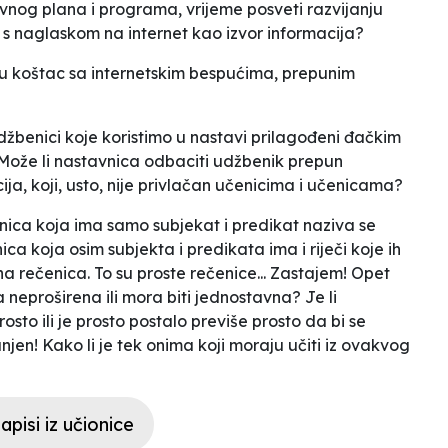
tavnog plana i programa, vrijeme posveti razvijanju
, s naglaskom na internet kao izvor informacija?
 u koštac sa internetskim bespućima, prepunim
udžbenici koje koristimo u nastavi prilagođeni đačkim
 Može li nastavnica odbaciti udžbenik prepun
ija, koji, usto, nije privlačan učenicima i učenicama?
ica koja ima samo subjekat i predikat naziva se
a koja osim subjekta i predikata ima i riječi koje ih
 rečenica. To su proste rečenice...
Zastajem! Opet
a neproširena ili mora biti jednostavna? Je li
rosto
ili je
prosto
postalo previše prosto da bi se
en! Kako li je tek onima koji moraju učiti iz ovakvog
apisi iz učionice