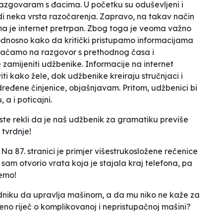
zgovaram s đacima. U početku su oduševljeni i
jedi neka vrsta razočarenja. Zapravo, na takav način
jima je internet pretrpan. Zbog toga je veoma važno
, odnosno kako da kritički pristupamo informacijama
raćamo na razgovor s prethodnog časa i
 zamijeniti udžbenike.
Informacije na internet
iti kako žele, dok udžbenike kreiraju stručnjaci i
određene činjenice
, objašnjavam. Pritom, udžbenici bi
 a i poticajni.
ste rekli da je naš udžbenik za gramatiku previše
tvrdnje!
Na 87. stranici je primjer višestrukosložene rečenice
 sam otvorio vrata koja je stajala kraj telefona,
pa
ćemo!
radniku da upravlja mašinom, a da mu niko ne kaže za
emeno riječ o komplikovanoj i nepristupačnoj mašini?