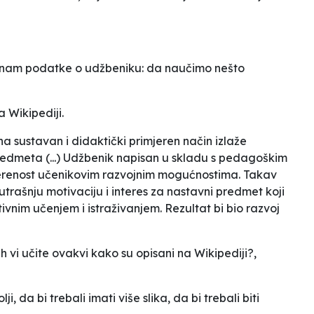
đi nam podatke o udžbeniku: da naučimo nešto
a Wikipediji.
a sustavan i didaktički primjeren način izlaže
edmeta (...) Udžbenik napisan u skladu s pedagoškim
jerenost učenikovim razvojnim mogućnostima. Takav
trašnju motivaciju i interes za nastavni predmet koji
tivnim učenjem i istraživanjem. Rezultat bi bio razvoj
ih vi učite ovakvi kako su opisani na Wikipediji?
,
i, da bi trebali imati više slika, da bi trebali biti