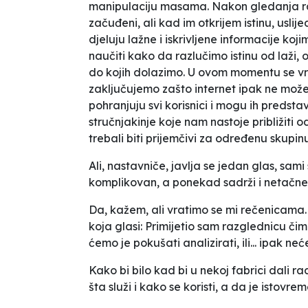
manipulaciju masama. Nakon gledanja ra
začuđeni, ali kad im otkrijem istinu, usli
djeluju lažne i iskrivljene informacije ko
naučiti kako da razlučimo istinu od laži
do kojih dolazimo. U ovom momentu se v
zaključujemo zašto internet ipak ne može
pohranjuju svi korisnici i mogu ih predstav
stručnjakinje koje nam nastoje približiti 
trebali biti prijemčivi za određenu skupinu,
Ali, nastavniče
, javlja se jedan glas,
sami 
komplikovan, a ponekad sadrži i netačne 
Da
, kažem,
ali vratimo se mi rečenicama. 
koja glasi:
Primijetio sam razglednicu čim
ćemo je pokušati analizirati, ili... ipak ne
Kako bi bilo kad bi u nekoj fabrici dali 
šta služi i kako se koristi, a da je istovr