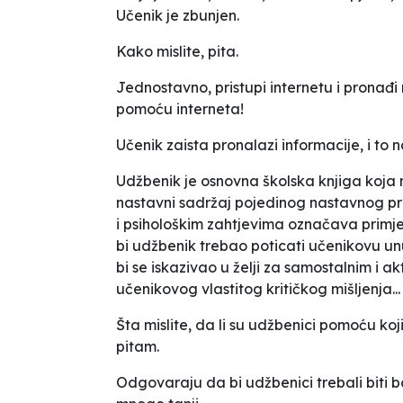
Učenik je zbunjen.
Kako mislite,
pita.
Jednostavno, pristupi internetu i prona
pomoću interneta!
Učenik zaista pronalazi informacije, i to n
Udžbenik je osnovna školska knjiga koja n
nastavni sadržaj pojedinog nastavnog pr
i psihološkim zahtjevima označava prim
bi udžbenik trebao poticati učenikovu unu
bi se iskazivao u želji za samostalnim i ak
učenikovog vlastitog kritičkog mišljenja...
Šta mislite, da li su udžbenici pomoću koj
pitam.
Odgovaraju da bi udžbenici trebali biti bolj