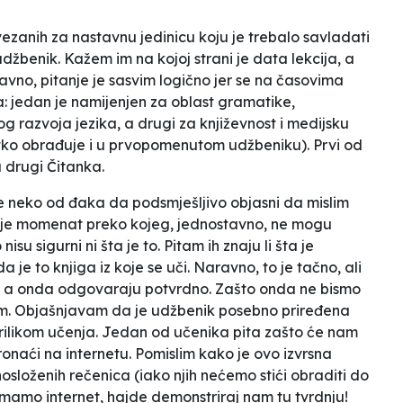
vezanih za nastavnu jedinicu koju je trebalo savladati
žbenik. Kažem im na kojoj strani je data lekcija, a
avno, pitanje je sasvim logično jer se na časovima
ka: jedan je namijenjen za oblast gramatike,
kog razvoja jezika, a drugi za književnost i medijsku
etko obrađuje i u prvopomenutom udžbeniku). Prvi od
a drugi
Čitanka
.
se neko od đaka da podsmješljivo objasni da mislim
o je momenat preko kojeg, jednostavno, ne mogu
isu sigurni ni šta je to. Pitam ih znaju li šta je
a je to
knjiga iz koje se uči
. Naravno,
to je tačno, ali
u, a onda odgovaraju potvrdno.
Zašto onda ne bismo
am. Objašnjavam da je udžbenik
posebno priređena
rilikom učenja.
Jedan od učenika pita
zašto će nam
onaći na internetu.
Pomislim kako je ovo izvrsna
osloženih rečenica (iako njih nećemo stići obraditi do
mamo internet, hajde demonstriraj nam tu tvrdnju!