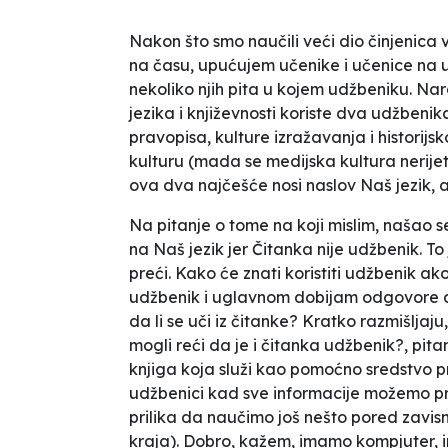
Nakon što smo naučili veći dio činjenica 
na času, upućujem učenike i učenice na ud
nekoliko njih pita u kojem udžbeniku. Nar
jezika i književnosti koriste dva udžbeni
pravopisa, kulture izražavanja i historijs
kulturu (mada se medijska kultura nerij
ova dva najčešće nosi naslov
Naš jezik
, 
Na pitanje o tome na koji mislim, našao 
na
Naš jezik
jer
Čitanka
nije udžbenik. T
preći. Kako će znati koristiti udžbenik ako n
udžbenik i uglavnom dobijam odgovore d
da li se uči iz čitanke
? Kratko razmišljaj
mogli reći da je i čitanka udžbenik
?, pit
knjiga koja služi kao pomoćno sredstvo p
udžbenici kad sve informacije možemo pr
prilika da naučimo još nešto pored zavisn
kraja).
Dobro
, kažem,
imamo kompjuter, i