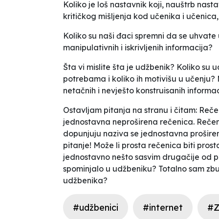
Koliko je loš nastavnik koji, nauštrb nas
kritičkog mišljenja kod učenika i učenica
Koliko su naši đaci spremni da se uhvate
manipulativnih i iskrivljenih informacija?
Šta vi mislite šta je udžbenik? Koliko su 
potrebama i koliko ih motivišu u učenju?
netačnih i nevješto konstruisanih informac
Ostavljam pitanja na stranu i čitam:
Rečen
jednostavna neproširena rečenica. Rečenic
dopunjuju naziva se jednostavna proširena
pitanje! Može li prosta rečenica biti prost
jednostavno
nešto sasvim drugačije od
p
spominjalo u udžbeniku? Totalno sam zbunj
udžbenika?
#udžbenici
#internet
#Z