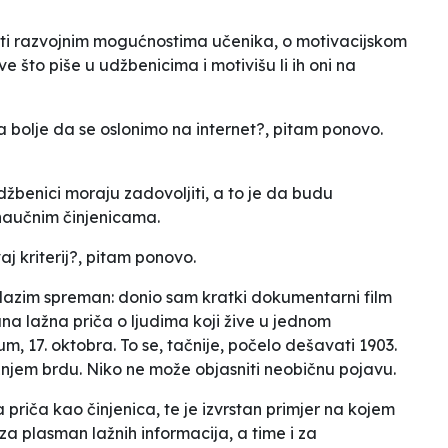
ti razvojnim mogućnostima učenika, o motivacijskom
e što piše u udžbenicima i motivišu li ih oni na
a bolje da se oslonimo na internet?
, pitam ponovo.
džbenici moraju zadovoljiti, a to je da budu
 naučnim činjenicama.
j kriterij?
, pitam ponovo.
olazim spreman: donio sam kratki
dokumentarni film
čana lažna priča o ljudima koji žive u jednom
um, 17. oktobra. To se, tačnije, počelo dešavati 1903.
žnjem brdu. Niko ne može objasniti neobičnu pojavu.
priča kao činjenica, te je izvrstan primjer na kojem
za plasman lažnih informacija, a time i za