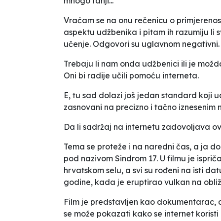
mnogo tanji...
Vraćam se na onu rečenicu o primjerenos
aspektu udžbenika i pitam ih razumiju li sv
učenje. Odgovori su uglavnom negativni.
Trebaju li nam onda udžbenici ili je možd
Oni bi radije učili pomoću interneta.
E, tu sad dolazi još jedan standard koji u
zasnovani na precizno i tačno iznesenim
Da li sadržaj na internetu zadovoljava ova
Tema se proteže i na naredni čas, a ja d
pod nazivom
Sindrom 17.
U filmu je ispri
hrvatskom selu, a svi su rođeni na isti dat
godine, kada je eruptirao vulkan na obli
Film je predstavljen kao dokumentarac, a 
se može pokazati kako se internet koristi 