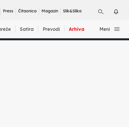
Press
Čitaonica
Magazin
Slik&Slika
mreže
Satira
Prevodi
Arhiva
Meni