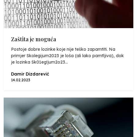
Zaštita je moguća
Postoje dobre lozinke koje nije teško zapamtiti. Na
primjer Skolegijum2023 je loša (ali lako pamtljiva), dok
je lozinka Sk01eg!jum2o23...
Damir Dizdarević
14.02.2023