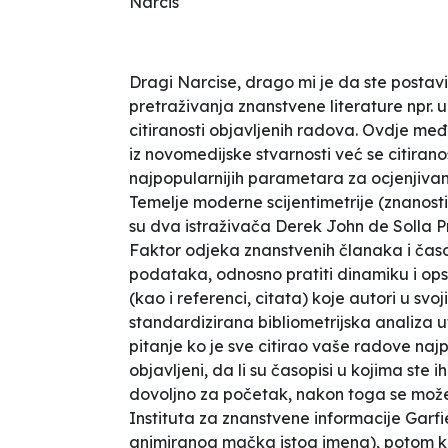
Narcis
Dragi Narcise, drago mi je da ste postavi
pretraživanja znanstvene literature npr.
citiranosti objavljenih radova. Ovdje među
iz novomedijske stvarnosti već se citiran
najpopularnijih parametara za ocjenjivanj
Temelje moderne scijentimetrije (znanosti
su dva istraživača Derek John de Solla Pri
Faktor odjeka znanstvenih članaka i časo
podataka, odnosno pratiti dinamiku i ops
(kao i referenci, citata) koje autori u 
standardizirana bibliometrijska analiza u
pitanje ko je sve citirao vaše radove najp
objavljeni, da li su časopisi u kojima ste 
dovoljno za početak, nakon toga se možete
Instituta za znanstvene informacije Garfi
animiranog mačka istog imena), potom ko