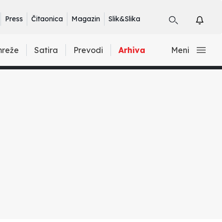
Press
Čitaonica
Magazin
Slik&Slika
mreže
Satira
Prevodi
Arhiva
Meni