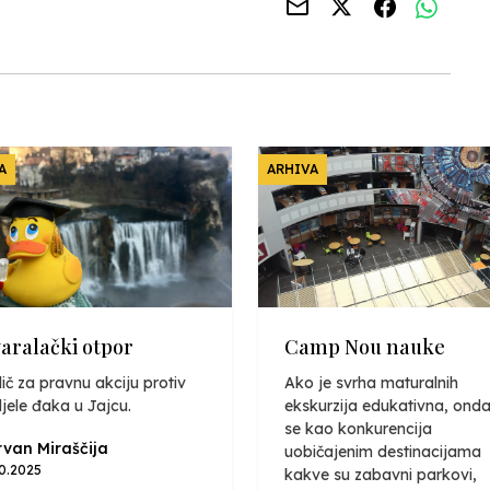
A
ARHIVA
varalački otpor
Camp Nou nauke
ič za pravnu akciju protiv
Ako je svrha maturalnih
jele đaka u Jajcu.
ekskurzija edukativna, onda
se kao konkurencija
van Miraščija
uobičajenim destinacijama
10.2025
kakve su zabavni parkovi,