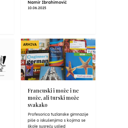
Namir Ibrahimović
10.06.2025
ARHIVA
Francuski i može i ne
može, ali turski može
svakako
Profesorica tuzlanske gimnazije
piše o iskušenjima s kojima se
škole susreću usljed