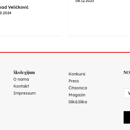
06.12.2023
ad Veličković
10.2024
Školegijum
NO
Konkursi
O nama
Press
Kontakt
Čitaonica
Impressum
Magazin
Slik&Slika