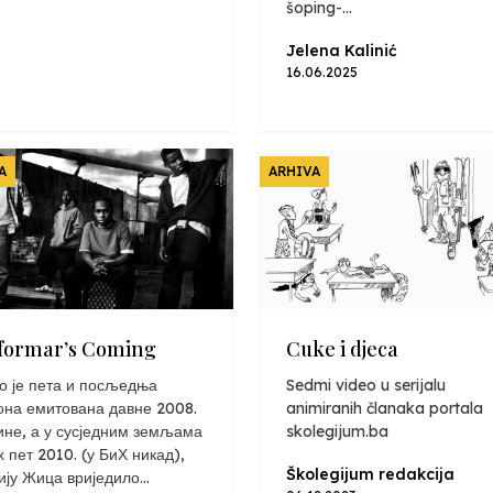
šoping-...
Jelena Kalinić
16.06.2025
A
ARHIVA
formar’s Coming
Cuke i djeca
о је пета и посљедња
Sedmi video u serijalu
она емитована давне 2008.
animiranih članaka portala
ине, а у сусједним земљама
skolegijum.ba
х пет 2010. (у БиХ никад),
Školegijum redakcija
ију Жица вриједило...