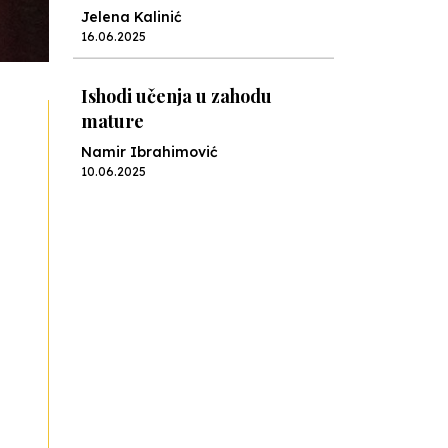
Jelena Kalinić
16.06.2025
Ishodi učenja u zahodu
mature
Namir Ibrahimović
10.06.2025
Kraj školske godine, fotofiniš
Anes Osmić
04.06.2025
Reformar’s Coming
Nenad Veličković
29.10.2024