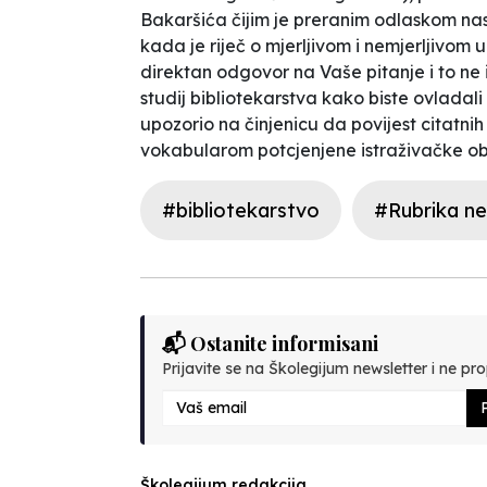
Bakaršića čijim je preranim odlaskom na
kada je riječ o mjerljivom i nemjerljivo
direktan odgovor na Vaše pitanje i to ne
studij bibliotekarstva kako biste ovladal
upozorio na činjenicu da povijest citatni
vokabularom potcjenjene istraživačke obl
#bibliotekarstvo
#Rubrika nez
📬 Ostanite informisani
Prijavite se na Školegijum newsletter i ne prop
P
Školegijum redakcija