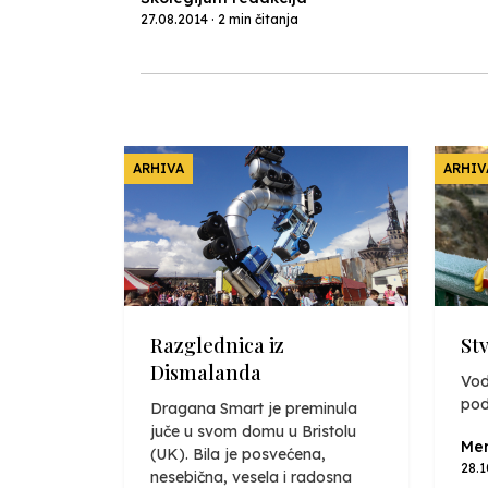
27.08.2014 · 2 min čitanja
ARHIVA
ARHIV
Razglednica iz
St
Dismalanda
Vod
pod
Dragana Smart je preminula
juče u svom domu u Bristolu
Mer
(UK). Bila je posvećena,
28.
nesebična, vesela i radosna