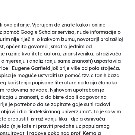
li ovo pitanje. Vjerujem da znate kako i online
 uz pomoć Google Scholar servisa, nude informacije o
tim nije riječ ni o kakvom izumu, novotariji proizašloj
ost, općenito govoreći, smatra jednim od
e razine kvalitete autora, znanstvenika, istraživača.
 o mjerenju i analiziranju same znanosti) uspostavila
ce i Eugene Garfield još prije više od pola stoljeća.
pisa je moguće ustvrditi uz pomoć tzv. citanih baza
eg korištenja popisane literature na kraju članaka
svojim radovima navode. Njihovom upotrebom je
ticaja u znanosti, a da biste dobili odgovor na
rije je potrebno da se zapitate gdje su ti radovi
ih objavili dio "indeksiranog univerzuma". To je sasvim
 prepustiti istraživanju lika i djela osnivača
elda (nije loše ni praviti predahe uz popularnog
nsultovati i radove pokojnog prof. Kemala