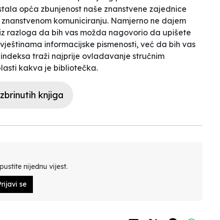
stala opća zbunjenost naše znanstvene zajednice
m u znanstvenom komuniciranju. Namjerno ne dajem
 iz razloga da bih vas možda nagovorio da upišete
i vještinama informacijske pismenosti, već da bih vas
h indeksa traži najprije ovladavanje stručnim
asti kakva je bibliotečka.
brinutih knjiga
ustite nijednu vijest.
rijavi se