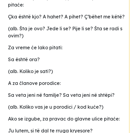
pitaće:
Çka është kjo? A hahet? A pihet? Ç’bëhet me këtë?
(alb. Šta je ovo? Jede li se? Pije li se? Šta se radi s
ovim?)
Za vreme će lako pitati:
Sa është ora?
(alb. Koliko je sati?)
A za članove porodice:
Sa veta jeni në familje? Sa veta jeni në shtëpi?
(alb. Koliko vas je u porodici / kod kuće?)
Ako se izgube, za pravac do glavne ulice pitaće:
Ju lutem, si të dal te rruga kryesore?