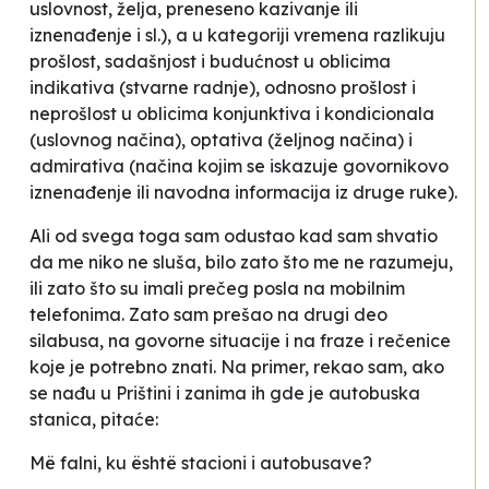
uslovnost, želja, preneseno kazivanje ili
iznenađenje i sl.), a u kategoriji vremena razlikuju
prošlost, sadašnjost i budućnost u oblicima
indikativa (stvarne radnje), odnosno prošlost i
neprošlost u oblicima konjunktiva i kondicionala
(uslovnog načina), optativa (željnog načina) i
admirativa (načina kojim se iskazuje govornikovo
iznenađenje ili navodna informacija iz druge ruke).
Ali od svega toga sam odustao kad sam shvatio
da me niko ne sluša, bilo zato što me ne razumeju,
ili zato što su imali prečeg posla na mobilnim
telefonima. Zato sam prešao na drugi deo
silabusa, na govorne situacije i na fraze i rečenice
koje je potrebno znati. Na primer, rekao sam, ako
se nađu u Prištini i zanima ih gde je autobuska
stanica, pitaće:
Më falni, ku është stacioni i autobusave?