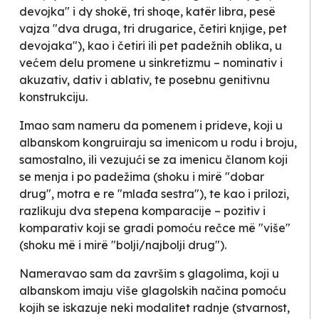
devojka" i
dy shokë, tri shoqe, katër libra, pesë
vajza
"dva druga, tri drugarice, četiri knjige, pet
devojaka"), kao i četiri ili pet padežnih oblika, u
većem delu promene u sinkretizmu – nominativ i
akuzativ, dativ i ablativ, te posebnu genitivnu
konstrukciju.
Imao sam nameru da pomenem i prideve, koji u
albanskom kongruiraju sa imenicom u rodu i broju,
samostalno, ili vezujući se za imenicu članom koji
se menja i po padežima (
shoku i mirë
"dobar
drug",
motra e re
"mlađa sestra"), te kao i prilozi,
razlikuju dva stepena komparacije – pozitiv i
komparativ koji se gradi pomoću rečce
më
"više"
(
shoku më i mirë
"bolji/najbolji drug").
Nameravao sam da završim s glagolima, koji u
albanskom imaju više glagolskih načina pomoću
kojih se iskazuje neki modalitet radnje (stvarnost,