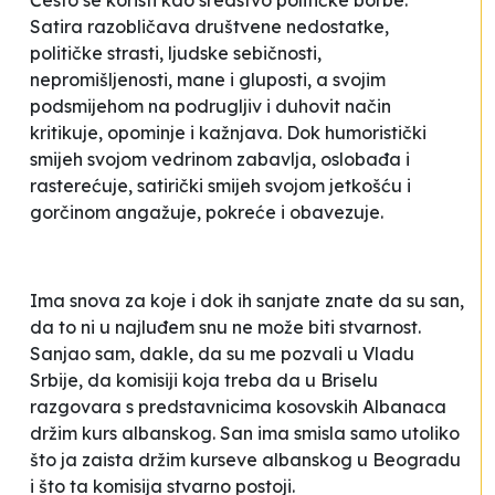
Često se koristi kao sredstvo političke borbe.
Satira razobličava društvene nedostatke,
političke strasti, ljudske sebičnosti,
nepromišljenosti, mane i gluposti, a svojim
podsmijehom na podrugljiv i duhovit način
kritikuje, opominje i kažnjava. Dok humoristički
smijeh svojom vedrinom zabavlja, oslobađa i
rasterećuje, satirički smijeh svojom jetkošću i
gorčinom angažuje, pokreće i obavezuje.
Ima snova za koje i dok ih sanjate znate da su san,
da to ni u najluđem snu ne može biti stvarnost.
Sanjao sam, dakle, da su me pozvali u Vladu
Srbije, da komisiji koja treba da u Briselu
razgovara s predstavnicima kosovskih Albanaca
držim kurs albanskog. San ima smisla samo utoliko
što ja zaista držim kurseve albanskog u Beogradu
i što ta komisija stvarno postoji.