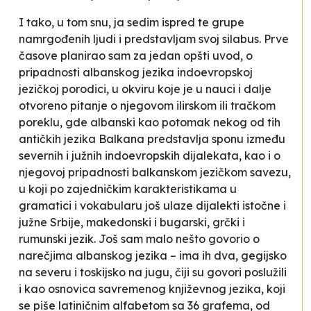
I tako, u tom snu, ja sedim ispred te grupe
namrgođenih ljudi i predstavljam svoj silabus. Prve
časove planirao sam za jedan opšti uvod, o
pripadnosti albanskog jezika indoevropskoj
jezičkoj porodici, u okviru koje je u nauci i dalje
otvoreno pitanje o njegovom ilirskom ili tračkom
poreklu, gde albanski kao potomak nekog od tih
antičkih jezika Balkana predstavlja sponu između
severnih i južnih indoevropskih dijalekata, kao i o
njegovoj pripadnosti balkanskom jezičkom savezu,
u koji po zajedničkim karakteristikama u
gramatici i vokabularu još ulaze dijalekti istočne i
južne Srbije, makedonski i bugarski, grčki i
rumunski jezik. Još sam malo nešto govorio o
narečjima albanskog jezika – ima ih dva, gegijsko
na severu i toskijsko na jugu, čiji su govori poslužili
i kao osnovica savremenog književnog jezika, koji
se piše latiničnim alfabetom sa 36 grafema, od