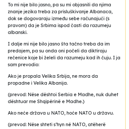
To mi nije bilo jasno, pa su mi objasnili da njima
znanje jezika treba za prisluškivanje Albanaca,
dok se dogovaraju između sebe računajući (s
pravom) da je Srbima ispod časti da razumeju
albanski.
I dalje mi nije bilo jasno šta tačno treba da im
predajem, pa su onda oni počeli da diktiraju
rečenice koje bi želeli da razumeju kad ih čuju. I ja
sam prevodio:
Ako je propala Velika Srbija, ne mora da
propadne i Velika Albanija.
(prevod:
Nëse dështoi Serbia e Madhe, nuk duhet
dështuar me Shqipërinë e Madhe.
)
Ako neće država u NATO, hoće NATO u državu.
(prevod:
Nëse shteti s’hyn në NATO, atëherë