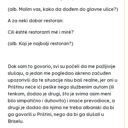
(alb. Molim vas, kako da dođem do glavne ulice?)
A za neki dobar restoran:
Cili është restoranti më i mirë?
(alb. Koji je najbolji restoran?)
Dok sam to govorio, svi su počeli da me pažljivije
slušaju, a jedan me pogledao iskreno začuđen
upozorivši da te situacije nisu baš realne, jer oni u
Prištinu neće ići peške nego službenim autom (ili
tenkom, dodao je drugi, što je svima osim meni
bilo simpatično i duhovito) i imaće prevodioce, a
drugi je dodao da njima ne treba albanski da bi
ga govorili u Prištini, nego da bi ga slušali u
Briselu.