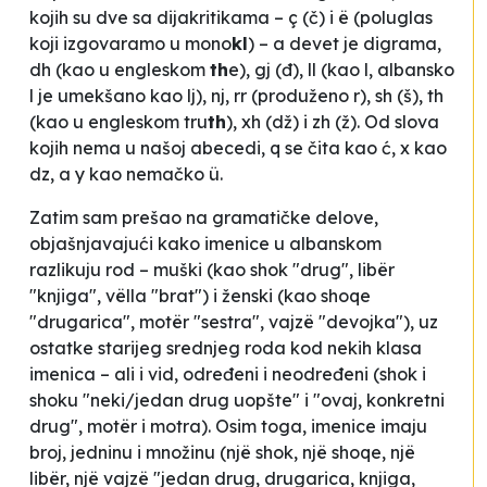
kojih su dve sa dijakritikama –
ç
(č) i
ë
(poluglas
koji izgovaramo u
mono
kl
) – a devet je digrama,
dh
(kao u engleskom
th
e
),
gj
(đ),
ll
(kao l, albansko
l
je umekšano kao lj),
nj
,
rr
(produženo r),
sh
(š),
th
(kao u engleskom
tru
th
),
xh
(dž) i
zh
(ž). Od slova
kojih nema u našoj abecedi,
q
se čita kao ć,
x
kao
dz, a
y
kao nemačko
ü
.
Zatim sam prešao na gramatičke delove,
objašnjavajući kako imenice u albanskom
razlikuju rod – muški (kao
shok
"drug",
libër
"knjiga",
vëlla
"brat") i ženski (kao
shoqe
"drugarica",
motër
"sestra",
vajzë
"devojka"), uz
ostatke starijeg srednjeg roda kod nekih klasa
imenica – ali i vid, određeni i neodređeni (
shok
i
shoku
"neki/jedan drug uopšte" i "ovaj, konkretni
drug",
motër
i
motra
). Osim toga, imenice imaju
broj, jedninu i množinu (
një shok, një shoqe, një
libër, një vajzë
"jedan drug, drugarica, knjiga,