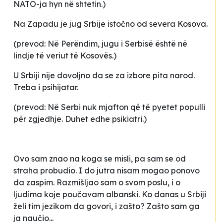
NATO-ja hyn në shtetin
.)
Na Zapadu je jug Srbije istočno od severa Kosova.
(prevod:
Në Perëndim, jugu i Serbisë është në
lindje të veriut të Kosovës
.)
U Srbiji nije dovoljno da se za izbore pita narod.
Treba i psihijatar.
(prevod:
Në Serbi nuk mjafton që të pyetet populli
për zgjedhje. Duhet edhe psikiatri.
)
Ovo sam znao na koga se misli, pa sam se od
straha probudio. I do jutra nisam mogao ponovo
da zaspim. Razmišljao sam o svom poslu, i o
ljudima koje poučavam albanski. Ko danas u Srbiji
želi tim jezikom da govori, i zašto? Zašto sam ga
ja naučio...