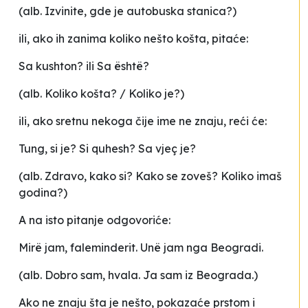
(alb. Izvinite, gde je autobuska stanica?)
ili, ako ih zanima koliko nešto košta, pitaće:
Sa kushton?
ili
Sa është?
(alb. Koliko košta? / Koliko je?)
ili, ako sretnu nekoga čije ime ne znaju, reći će:
Tung, si je? Si quhesh? Sa vjeç je?
(alb. Zdravo, kako si? Kako se zoveš? Koliko imaš
godina?)
A na isto pitanje odgovoriće:
Mirë jam, faleminderit. Unë jam nga Beogradi.
(alb. Dobro sam, hvala. Ja sam iz Beograda.)
Ako ne znaju šta je nešto, pokazaće prstom i