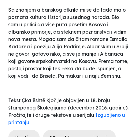
Sa znanjem albanskog otkrila mi se do tada malo
poznata kultura i istorija susednog naroda. Bio
sam u prilici da više puta posetim Kosovo i
albansko primorje, da steknem poznanstva i vidim
nova mesta. Mogao sam da čitam romane Ismaila
Kadarea i poeziju Alija Podrimje. Albanskim u Srbiji
ne govori gotovo niko, a sve je manje i Albanaca
koji govore srpskohrvatski na Kosovu. Prema tome,
postoji prostor koji tek čeka da bude ispunjen, a
koji vodi i do Brisela. Pa makar i u najluđem snu.
Tekst
Çka është kjo?
je objavljen u 18. broju
štampanog Školegijuma (decembar 2016. godine).
Pročitajte i druge tekstove u serijalu
Izgubljeno u
printanju
.