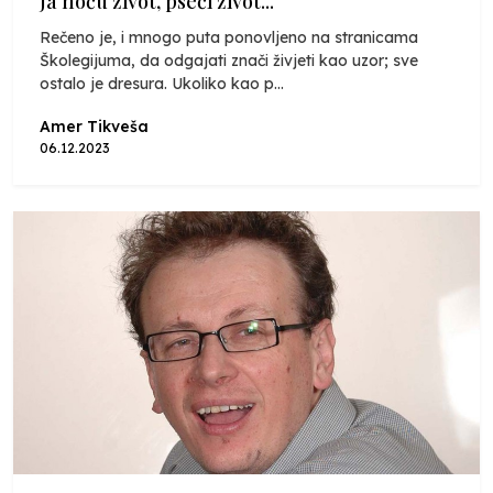
Ja hoću život, pseći život...
Rečeno je, i mnogo puta ponovljeno na stranicama
Školegijuma, da odgajati znači živjeti kao uzor; sve
ostalo je dresura. Ukoliko kao p...
Amer Tikveša
06.12.2023