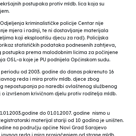
rekršajnih postupaka protiv mldb. lica koja su
jem.
djeljenja kriminalističke policije Centar nije
je mjera i radnji, te ni dostavljanje materijala
teljima koji eksploatišu djecu za rad)
.
Policijska
 prikaz statističkih podataka podnesenih zahtjeva,
og postupka prema malodobnim licima za počinjene
nja OSL-a koje je PU podnijela Općinskom sudu.
u periodu od 2003. godine do danas pokrenuto 16
javnog reda i mira protiv mldb. djece zbog
bog nepostupanja po naredbi ovlaštenog službenog
j o izvršenom krivičnom djelu protiv roditelja mldb.
1.01.2003.godine do 01.01.2007. godine
nismo u
egistratorski materijal stariji od 10 godina je uništen.
 godine na području općine Novi Grad Sarajevo
 javnog reda i mira prosjačenjem od strane mldb.