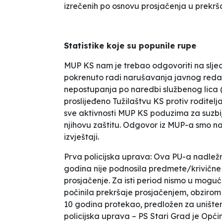
izrečenih po osnovu prosjačenja u prekrša
Statistike koje su popunile rupe
MUP KS nam je trebao odgovoriti na sljed
pokrenuto radi narušavanja javnog reda 
nepostupanja po naredbi službenog lica (p
proslijeđeno Tužilaštvu KS protiv roditelj
sve aktivnosti MUP KS poduzima za suzbija
njihovu zaštitu. Odgovor iz MUP-a smo naj
izvještaji.
Prva policijska uprava:
Ova PU-a nadležn
godina nije podnosila predmete/krivične pr
prosjačenje. Za isti period nismo u moguć
počinila prekršaje prosjačenjem, obzirom d
10 godina protekao, predložen za uništenj
policijska uprava – PS Stari Grad je Opći