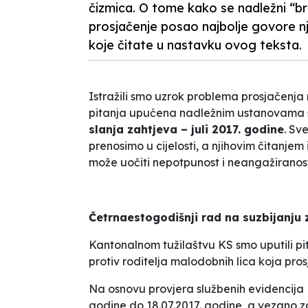
čizmica. O tome kako se nadležni “br
prosjačenje posao najbolje govore nji
koje čitate u nastavku ovog teksta.
Istražili smo uzrok problema prosjačenj
pitanja upućena nadležnim ustanovama 
slanja zahtjeva – juli 2017. godine
. Sv
prenosimo u cijelosti, a njihovim čitanje
može uočiti nepotpunost i neangažiranos
Četrnaestogodišnji rad na suzbijanju 
Kantonalnom tužilaštvu KS smo uputili pit
protiv roditelja malodobnih lica koja pros
Na osnovu provjera službenih evidencija 
godine do 18.07.2017. godine, a vezano za 