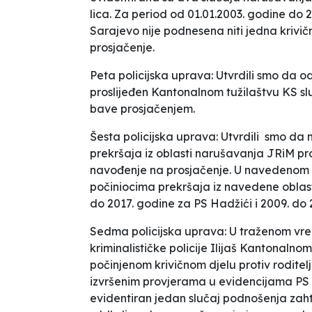
lica. Za period od 01.01.2003. godine do
Sarajevo nije podnesena niti jedna krivičn
prosjačenje.
Peta policijska uprava:
Utvrdili smo da o
proslijeđen Kantonalnom tužilaštvu KS služ
bave prosjačenjem.
Šesta policijska uprava:
Utvrdili smo da n
prekršaja iz oblasti narušavanja JRiM pros
navođenje na prosjačenje. U navedenom p
počiniocima prekršaja iz navedene oblast
do 2017. godine za PS Hadžići i 2009. do 
Sedma policijska uprava:
U traženom vr
kriminalističke policije Ilijaš Kantonalnom
počinjenom krivičnom djelu protiv roditel
izvršenim provjerama u evidencijama PS I
evidentiran jedan slučaj podnošenja zah