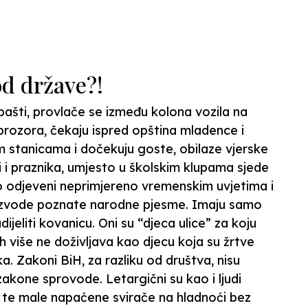
N
 od države?!
 bašti, provlače se između kolona vozila na
prozora, čekaju ispred opština mladence i
im stanicama i dočekuju goste, obilaze vjerske
i i praznika, umjesto u školskim klupama sjede
o odjeveni neprimjereno vremenskim uvjetima i
 izvode poznate narodne pjesme. Imaju samo
udijeliti kovanicu. Oni su “djeca ulice” za koju
ih više ne doživljava kao djecu koja su žrtve
lika. Zakoni BiH, za razliku od društva, nisu
i zakone sprovode. Letargični su kao i ljudi
i te male napaćene svirače na hladnoći bez