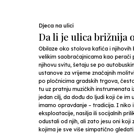
Previous
Djeca na ulici
Da li je ulica brižnija
Obilaze oko stolova kafića i njihovih
velikim saobraćajnicama kao perači 
njihovu svitu, šetaju se po autobusk
ustanove za vrijeme značajnih molitv
po pločnicima gradskih trgova, čest
tu uz pratnju muzičkih instrumenata
jedan cilj, da dođu do ljudi koji će im 
imamo opravdanje – tradicija. I niko 
eksploatacije, nasilja ili socijalnih pri
odustali od njih, ali zato jesu oni koj
kojima je sve više simpatično gledat