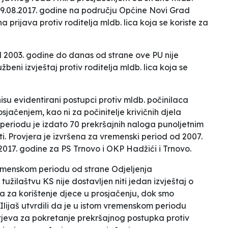
 29.08.2017. godine na području Općine Novi Grad
a prijava protiv roditelja mldb. lica koja se koriste za
d 2003. godine do danas od strane ove PU nije
beni izvještaj protiv roditelja mldb. lica koja se
isu evidentirani postupci protiv mldb. počinilaca
jačenjem, kao ni za počinitelje krivičnih djela
eriodu je izdato 70 prekršajnih naloga punoljetnim
i. Provjera je izvršena za vremenski period od 2007.
2017. godine za PS Trnovo i OKP Hadžići i Trnovo.
emen
skom periodu od strane Odjeljenja
 tužilaštvu KS nije dostavljen niti jedan izvještaj o
ja za korištenje djece u prosjačenju, dok smo
lijaš utvrdili da je u istom vremenskom periodu
tjeva za pokretanje prekršajnog postupka protiv