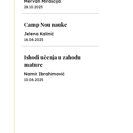
Mervan Miraščija
28.10.2025
Camp Nou nauke
Jelena Kalinić
16.06.2025
Ishodi učenja u zahodu
mature
Namir Ibrahimović
10.06.2025
Kraj školske godine, fotofiniš
Anes Osmić
04.06.2025
Reformar’s Coming