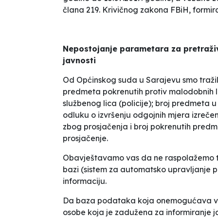
člana 219. Krivičnog zakona FBiH, formi
Nepostojanje parametara za pretraži
javnosti
Od Općinskog suda u Sarajevu smo tražili
predmeta pokrenutih protiv malodobnih l
službenog lica (policije); broj predmeta
odluku o izvršenju odgojnih mjera izrečen
zbog prosjačenja i broj pokrenutih predmet
prosjačenje.
Obavještavamo vas da ne raspolažemo tr
bazi (sistem za automatsko upravljanje 
informaciju.
Da baza podataka koja onemogućava vođe
osobe koja je zadužena za informiranje ja