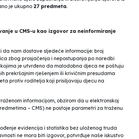
rano je ukupno
27 predmeta
.
vanje u CMS-u kao izgovor za neinformiranje
 da nam dostave sljedeće informacije: broj
ica zbog prosjačenja i nepostupanja po naredbi
 u kojima je utvrđeno da malodobna djeca ne poštuju
ih prekršajnim rješenjem ili krivičnim presudama
a protiv roditelja koji prisiljavaju djecu na
aženom informacijom, obzirom da u elektronskoj
predmetima – CMS) ne postoje parametri za traženu
nje evidencija i statistika bez uloženog truda
vnosti ne mora biti izgovor, potvrđuje naše iskustvo