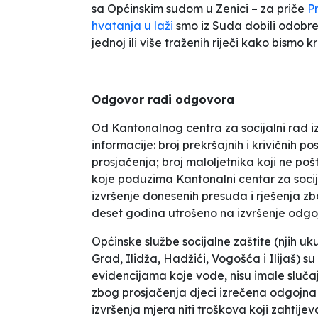
sa Općinskim sudom u Zenici – za priče
P
hvatanja u laži
smo iz Suda dobili odobrenj
jednoj ili više traženih riječi kako bismo kre
Odgovor radi odgovora
Od Kantonalnog centra za socijalni rad i
informacije: broj prekršajnih i krivičnih 
prosjačenja; broj maloljetnika koji ne p
koje poduzima Kantonalni centar za soci
izvršenje donesenih presuda i rješenja zbo
deset godina utrošeno na izvršenje odgoj
Općinske službe
socijalne zaštite
(njih u
Grad, Ilidža, Hadžići, Vogošća i Ilijaš)
su
evidencijama koje vode, nisu imale sluča
zbog prosjačenja djeci izrečena odgojna 
izvršenja mjera niti troškova koji zahtij