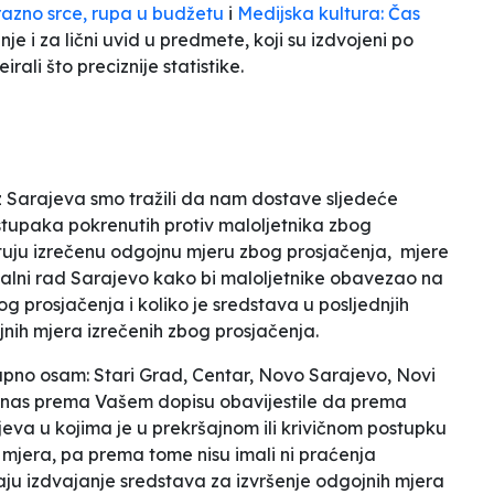
razno srce, rupa u budžetu
i
Medijska kultura: Čas
e i za lični uvid u predmete, koji su izdvojeni po
irali što preciznije statistike.
z Sarajeva smo tražili da nam dostave sljedeće
postupaka pokrenutih protiv maloljetnika zbog
oštuju izrečenu odgojnu mjeru zbog prosjačenja, mjere
jalni rad Sarajevo kako bi maloljetnike obavezao na
g prosjačenja i koliko je sredstava u posljednjih
nih mjera izrečenih zbog prosjačenja.
kupno osam: Stari Grad, Centar, Novo Sarajevo, Novi
 nas prema Vašem dopisu obavijestile da prema
jeva u kojima je u prekršajnom ili krivičnom postupku
mjera, pa prema tome nisu imali ni praćenja
evaju izdvajanje sredstava za izvršenje odgojnih mjera