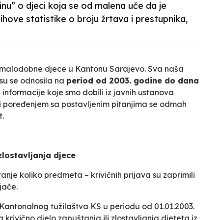
inu” o djeci koja se od malena uče da je
hove statistike o broju žrtava i prestupnika,
a malodobne djece u Kantonu Sarajevo. Sva naša
su se odnosila na
period od 2003. godine do dana
e informacije koje smo dobili iz javnih ustanova
m i poređenjem sa postavljenim pitanjima se odmah
t.
zlostavljanja djece
anje koliko predmeta – krivičnih prijava su zaprimili
jače.
Kantonalnog tužilaštva KS u periodu od 01.01.2003.
krivično djelo zapuštanja ili zlostavljanja djeteta iz