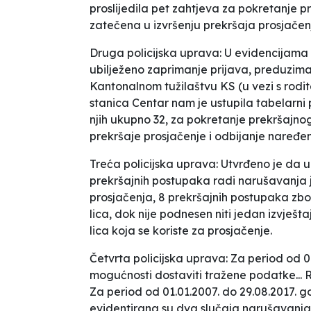
proslijedila pet zahtjeva za pokretanje p
zatečena u izvršenju prekršaja prosjačen
Druga policijska uprava:
U evidencijama O
ubilježeno zaprimanje prijava, preduziman
Kantonalnom tužilaštvu KS
(u vezi s rodi
stanica Centar nam je ustupila tabelarni
njih ukupno 32, za pokretanje prekršajn
prekršaje prosjačenje i odbijanje naređe
Treća policijska uprava:
U
tvrđeno je da 
prekršajnih postupaka radi narušavanja 
prosjačenja, 8 prekršajnih postupaka z
lica, dok nije podnesen niti jedan izvješta
lica koja se koriste za prosjačenje.
Četvrta policijska uprava:
Za period od 0
mogućnosti dostaviti tražene podatke...
R
Za period od 01.01.2007. do 29.08.2017.
evidentirana su dva slučaja narušavanja