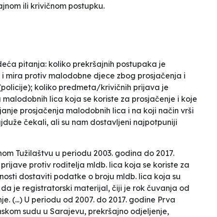
jnom ili krivičnom postupku.
eća pitanja: koliko prekršajnih postupaka je
i mira protiv malodobne djece zbog prosjačenja i
olicije); koliko predmeta/krivičnih prijava je
a malodobnih lica koja se koriste za prosjačenje i koje
nje prosjačenja malodobnih lica i na koji način vrši
duže čekali, ali su nam dostavljeni najpotpuniji
om Tužilaštvu u periodu 2003. godina do 2017.
ijave protiv roditelja mldb. lica koja se koriste za
nosti dostaviti podatke o broju mldb. lica koja su
a je registratorski materijal, čiji je rok čuvanja od
e. (...) U periodu od 2007. do 2017. godine Prva
nskom sudu u Sarajevu, prekršajno odjeljenje,