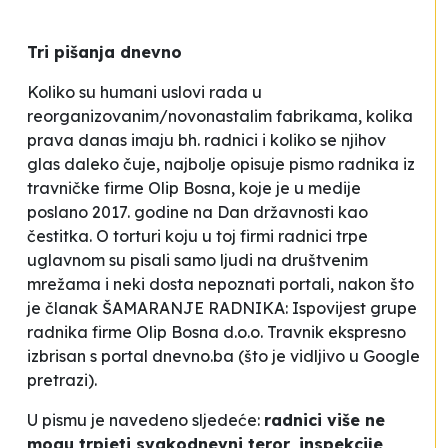
Tri pišanja dnevno
Koliko su humani uslovi rada u
reorganizovanim/novonastalim fabrikama, kolika
prava danas imaju bh. radnici i koliko se njihov
glas daleko čuje, najbolje opisuje pismo radnika iz
travničke firme
Olip Bosna
, koje je u medije
poslano 2017. godine na Dan državnosti kao
čestitka. O torturi koju u toj firmi radnici trpe
uglavnom su pisali samo ljudi na društvenim
mrežama i neki dosta nepoznati portali, nakon što
je članak
ŠAMARANJE RADNIKA: Ispovijest grupe
radnika firme
Olip Bosna
d.o.o. Travnik
ekspresno
izbrisan s portal dnevno.ba (što je vidljivo u Google
pretrazi).
U pismu je navedeno sljedeće:
radnici više ne
mogu trpjeti svakodnevni teror, inspekcije