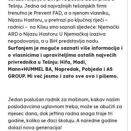
Tešnju. Jedna od najvažnijih tešanjskih firmi
trenutno je
Prevent
FAD, a o njenom vlasniku,
Nijazu Hastoru, u pretrazi po ključnoj riječi –
radnici –
na Klixu smo saznali sljedeće:
Njemački
ARD o Nijazu Hastoru: U Njemačkoj izaziva
negodovanja, a u BiH predstavlja nadu.
Surfanjem je moguće saznati više informacija i
o vlasnicima i upraviteljima ostalih najvećih
privrednika u Tešnju: Hifa, Madi,
Mann+HUMMEL BA, Napredak, Pobjeda i AS
GROUP. Mi već jesmo i zato sve ovo i pišemo.
Jedan poslušan radnik za mašinom, kakav našim
poslodavcima uglavnom treba, može se obučiti za
mjesec dana, dok jeftina radna snaga traje tri
godine, koliko se đaci školuju. A naredne godine
dolazi nova generacija!