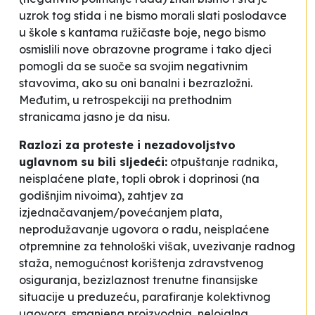
uzrok tog stida i ne bismo morali slati poslodavce
u škole s kantama ružičaste boje, nego bismo
osmislili nove obrazovne programe i tako djeci
pomogli da se suoče sa svojim negativnim
stavovima, ako su oni banalni i bezrazložni.
Međutim, u retrospekciji na prethodnim
stranicama jasno je da nisu.
Razlozi za proteste i nezadovoljstvo
uglavnom su bili sljedeći:
otpuštanje radnika,
neisplaćene plate, topli obrok i doprinosi (na
godišnjim nivoima), zahtjev za
izjednačavanjem/povećanjem plata,
neprodužavanje ugovora o radu, neisplaćene
otpremnine za tehnološki višak, uvezivanje radnog
staža, nemogućnost korištenja zdravstvenog
osiguranja, bezizlaznost trenutne finansijske
situacije u preduzeću, parafiranje kolektivnog
ugovora, smanjena proizvodnja, nelojalna