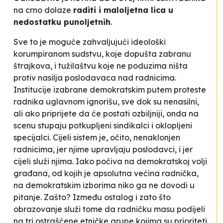
na crno dolaze
raditi i maloljetna lica u
nedostatku punoljetnih
.
Sve to je moguće zahvaljujući ideološki
korumpiranom sudstvu, koje dopušta zabranu
štrajkova, i tužilaštvu koje ne poduzima ništa
protiv nasilja poslodavaca nad radnicima.
Institucije izabrane demokratskim putem proteste
radnika uglavnom ignorišu, sve dok su nenasilni,
ali ako priprijete da će postati
ozbiljniji
, onda na
scenu stupaju potkupljeni sindikalci i oklopljeni
specijalci. Cijeli sistem je, očito, nenaklonjen
radnicima, jer njime upravljaju poslodavci, i jer
cijeli služi njima. Iako počiva na demokratskoj volji
građana, od kojih je apsolutna većina
radnička
,
na demokratskim izborima niko ga ne dovodi u
pitanje. Zašto? Između ostalog i zato što
obrazovanje služi tome da radničku masu podijeli
na tri ostrašćene etničke grupe kojima su prioriteti