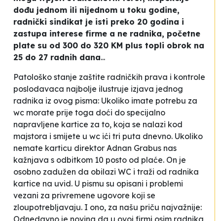
dođu jednom ili nijednom u toku godine,
radnički sindikat je isti preko 20 godina i
zastupa interese firme a ne radnika, početne
plate su od 300 do 320 KM plus topli obrok na
25 do 27 radnih dana
...
Patološko stanje zaštite radničkih prava i kontrole
poslodavaca najbolje ilustruje izjava jednog
radnika iz ovog pisma:
Ukoliko imate potrebu za
wc morate prije toga doći do specijalno
napravljene kartice za to, koja se nalazi kod
majstora i smijete u wc ići tri puta dnevno. Ukoliko
nemate karticu direktor Adnan Grabus nas
kažnjava s odbitkom 10 posto od plaće. On je
osobno zadužen da obilazi WC i traži od radnika
kartice na uvid.
U pismu su opisani i problemi
vezani za privremene ugovore koji se
zloupotrebljavaju. I ono, za našu priču najvažnije:
Odnedavno je novina da u ovoj firmi osim radnika