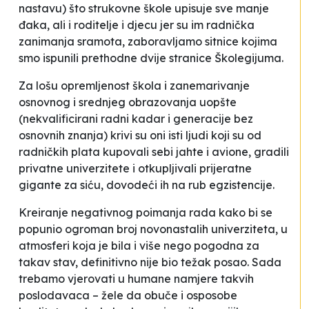
nastavu) što strukovne škole upisuje sve manje
đaka, ali i roditelje i djecu jer su im
radnička
zanimanja sramota
, zaboravljamo
sitnice
kojima
smo ispunili prethodne dvije stranice Školegijuma.
Za lošu opremljenost škola i zanemarivanje
osnovnog i srednjeg obrazovanja uopšte
(nekvalificirani radni kadar i generacije bez
osnovnih znanja) krivi su oni isti ljudi koji su od
radničkih plata kupovali sebi jahte i avione, gradili
privatne univerzitete i otkupljivali prijeratne
gigante za siću, dovodeći ih na rub egzistencije.
Kreiranje
negativnog poimanja rada
kako bi se
popunio ogroman broj novonastalih univerziteta, u
atmosferi koja je bila i više nego pogodna za
takav stav, definitivno nije bio težak posao. Sada
trebamo vjerovati u humane namjere takvih
poslodavaca – žele da obuče i osposobe