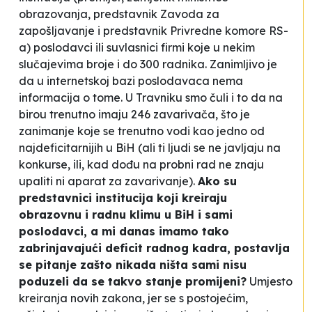
obrazovanja, predstavnik Zavoda za
zapošljavanje i predstavnik Privredne komore RS-
a) poslodavci ili suvlasnici firmi koje u nekim
slučajevima broje i do 300 radnika. Zanimljivo je
da u internetskoj bazi poslodavaca nema
informacija o tome. U Travniku smo čuli i to da na
birou trenutno imaju 246 zavarivača, što je
zanimanje koje se trenutno vodi kao jedno od
najdeficitarnijih u BiH (
ali
ti ljudi se ne javljaju na
konkurse
, ili,
kad
dođu na probni rad ne znaju
upaliti ni aparat za zavarivanje
).
Ako su
predstavnici institucija koji kreiraju
obrazovnu i radnu klimu u BiH i sami
poslodavci, a mi danas imamo tako
zabrinjavajući deficit radnog kadra, postavlja
se pitanje zašto nikada ništa sami nisu
poduzeli da se takvo stanje promijeni?
Umjesto
kreiranja novih zakona, jer se s postojećim,