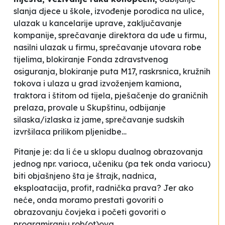
slanja djece u škole, izvođenje porodica na ulice,
ulazak u kancelarije uprave, zaključavanje
kompanije, sprečavanje direktora da uđe u firmu,
nasilni ulazak u firmu, sprečavanje utovara robe
tijelima, blokiranje Fonda zdravstvenog
osiguranja, blokiranje puta M17, raskrsnica, kružnih
tokova i ulaza u grad izvoženjem kamiona,
traktora i štitom od tijela, pješačenje do graničnih
prelaza, provale u Skupštinu, odbijanje
silaska/izlaska iz jame, sprečavanje sudskih
izvršilaca prilikom pljenidbe…
Pitanje je: da li će u sklopu dualnog obrazovanja
jednog npr. varioca, učeniku (pa tek onda variocu)
biti objašnjeno šta je štrajk, nadnica,
eksploatacija, profit, radnička prava? Jer ako
neće, onda moramo prestati govoriti o
obrazovanju čovjeka i početi govoriti o
programiranju rob(ot)ova.