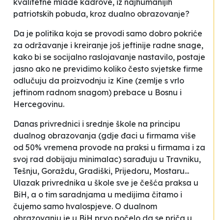
kvalitetne mlade kadrove, iz najhumanijih
patriotskih pobuda, kroz dualno obrazovanje?
Da je politika koja se provodi samo dobro pokriće
za održavanje i kreiranje još jeftinije radne snage,
kako bi se socijalno raslojavanje nastavilo, postaje
jasno ako ne previdimo koliko često svjetske firme
odlučuju da proizvodnju iz Kine (zemlje s vrlo
jeftinom radnom snagom) prebace u Bosnu i
Hercegovinu.
Danas privrednici i srednje škole na principu
dualnog obrazovanja (gdje đaci u firmama više
od 50% vremena provode na praksi u firmama i za
svoj rad dobijaju minimalac) sarađuju u Travniku,
Tešnju, Goraždu, Gradiški, Prijedoru, Mostaru...
Ulazak privrednika u škole sve je češća praksa u
BiH, a o tim saradnjama u medijima čitamo i
čujemo samo hvalospjeve. O dualnom
obrazovanju je u BiH prvo počelo da se priča u