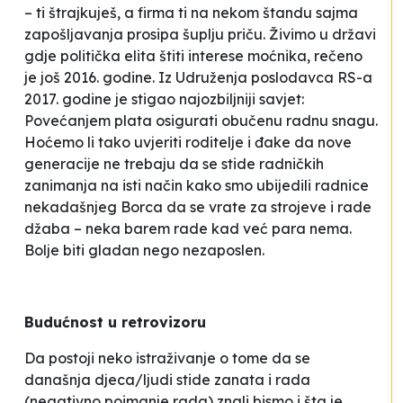
– ti štrajkuješ, a firma ti na nekom štandu sajma
zapošljavanja prosipa šuplju priču.
Živimo u državi
gdje politička elita štiti interese moćnika
, rečeno
je još 2016. godine. Iz Udruženja poslodavca RS-a
2017. godine je stigao najozbiljniji savjet:
Povećanjem plata osigurati obučenu radnu snagu.
Hoćemo li tako uvjeriti roditelje i đake da nove
generacije ne trebaju da se stide radničkih
zanimanja na isti način kako smo ubijedili radnice
nekadašnjeg Borca da se vrate za strojeve i rade
džaba – neka barem rade kad već para nema.
Bolje biti gladan nego nezaposlen.
Budućnost u retrovizoru
Da postoji neko istraživanje o tome da se
današnja djeca/ljudi stide zanata i rada
(
negativno poimanje rada
) znali bismo i šta je