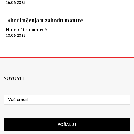
16.06.2025
Ishodi učenja u zahodu mature
Namir Ibrahimović
10.06.2025
Kraj školske godine, fotofiniš
Anes Osmić
04.06.2025
NOVOSTI
Reformar’s Coming
Nenad Veličković
29.10.2024
Cuke i djeca
POŠALJI
Školegijum redakcija