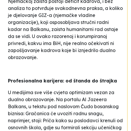
Njemačkoj zaista postoji deficit kadrova, i bez
analiza to potvrđuje svakodnevna praksa, a koliko
je djelovanje GIZ-a (njemačke vladine
organizacije), koji osposobljava stručni radni
kadar na Balkanu, zaista
humanitarni rad
ostaje
da se vidi. U ovako razorenoj i korumpiranoj
privredi, kakvu ima BiH, nije realno očekivati ni
zapošljavanje kadrova koje bi iznjedrilo dualno
obrazovanje.
Profesionalna karijera: od štanda do štrajka
U medijima sve više cvjeta optimizam vezan za
dualno obrazovanje. Na portalu Al Jazeera
Balkans, u tekstu pod naslovom
Čudo bosanskog
biznisa: Gračanica će uvoziti radnu snagu,
naprimjer, stoji:
Priča kako su poslodavci krenuli od
osnovnih škola, gdje su formirali sekciju učeničkog