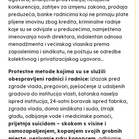
konkurencija, zahtjev za izmjenu zakona, prodaja
preduzeća, banke radnicima koji ne primaju plate
plijene imovinu zbog kredita, kriminalne radnje
koje su se odvijale u preduzećima, namještena
imenovanja novih direktora, indolentan odnosa
menadžmenta i većinskog vlasnika prema
zaposlenima i sindikatu, ne poštuju se odredbe
kolektivnog i privatizacijskog ugovora…
Protestne metode kojima su se služili
obespravljeni radnici i radnice:
izlazak pred
zgrade vlada, pregovori, pješačenje iz udaljenih
gradova do institucija vlasti, šatorska naselja
ispred institucija, 24-satni boravak ispred fabrika,
zgrada vlada, doma sindikata i suda, štrajk
glađu, odbijanje vode i medicinske pomoći,
prijetnja suicidom – skokom s visine i
samozapaljenjem, kopanjem svojih grobnih
mjesta, vezivanje ruku konopcem,
odbijanje