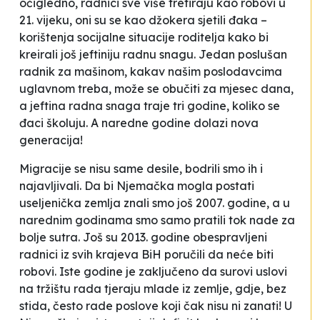
očigledno, radnici sve više tretiraju kao robovi u
21. vijeku, oni su se kao džokera sjetili đaka –
korištenja socijalne situacije roditelja kako bi
kreirali još jeftiniju radnu snagu. Jedan poslušan
radnik za mašinom, kakav našim poslodavcima
uglavnom treba, može se obučiti za mjesec dana,
a jeftina radna snaga traje tri godine, koliko se
đaci školuju. A naredne godine dolazi nova
generacija!
Migracije se nisu same desile, bodrili smo ih i
najavljivali. Da bi Njemačka mogla postati
useljenička zemlja znali smo još 2007. godine, a u
narednim godinama smo samo pratili tok
nade za
bolje sutra
. Još su 2013. godine obespravljeni
radnici iz svih krajeva BiH poručili da
neće biti
robovi
. Iste godine je zaključeno da
surovi uslovi
na tržištu rada tjeraju mlade iz zemlje
, gdje, bez
stida, često rade poslove koji čak nisu ni zanati! U