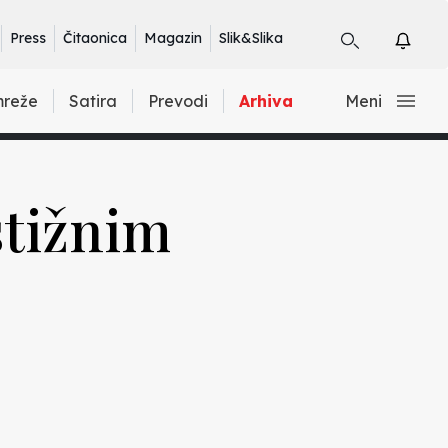
Press
Čitaonica
Magazin
Slik&Slika
mreže
Satira
Prevodi
Arhiva
Meni
stižnim