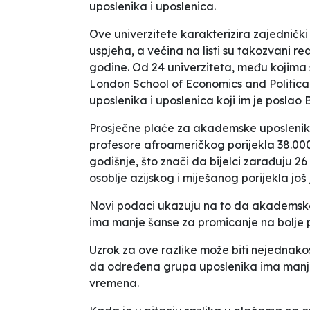
uposlenika i uposlenica.
Ove univerzitete karakterizira zajedničk
uspjeha, a većina na listi su takozvani
re
godine. Od 24 univerziteta, među kojima s
London School of Economics and Politica
uposlenika i uposlenica koji im je poslao 
Prosječne plaće za akademske uposlenike b
profesore afroameričkog porijekla 38.000 
godišnje, što znači da bijelci zarađuju 2
osoblje azijskog i miješanog porijekla još 
Novi podaci ukazuju na to da akademsko
ima manje šanse za promicanje na bolje pl
Uzrok za ove razlike može biti nejednakost
da određena grupa uposlenika ima manj
vremena.