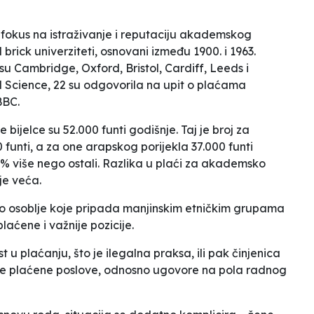
i fokus na istraživanje i reputaciju akademskog
d brick
univerziteti, osnovani između 1900. i 1963.
u Cambridge, Oxford, Bristol, Cardiff, Leeds i
l Science, 22 su odgovorila na upit o plaćama
BBC.
ijelce su 52.000 funti godišnje. Taj je broj za
funti, a za one arapskog porijekla 37.000 funti
6 % više nego ostali. Razlika u plaći za akademsko
je veća.
 osoblje koje pripada manjinskim etničkim grupama
aćene i važnije pozicije.
 u plaćanju, što je ilegalna praksa, ili pak činjenica
e plaćene poslove, odnosno ugovore na pola radnog