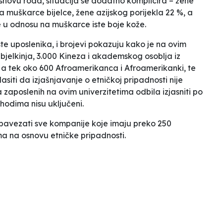
snovu roda, situacija se dodatno komplicira – žene
 muškarce bijelce, žene azijskog porijekla 22 %, a
 u odnosu na muškarce iste boje kože.
liste uposlenika, i brojevi pokazuju kako je na ovim
 bjelkinja, 3.000 Kineza i akademskog osoblja iz
je, a tek oko 600 Afroamerikanca i Afroamerikanki, te
lasiti da izjašnjavanje o etničkoj pripadnosti nije
 zaposlenih na ovim univerzitetima odbila izjasniti po
hodima nisu uključeni.
obavezati sve kompanije koje imaju preko 250
a na osnovu etničke pripadnosti.