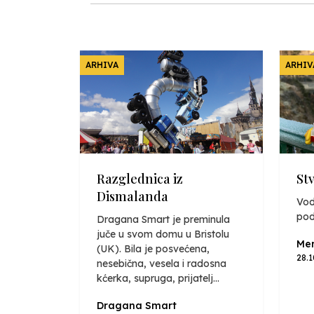
ARHIVA
ARHIV
Razglednica iz
St
Dismalanda
Vod
pod
Dragana Smart je preminula
juče u svom domu u Bristolu
Mer
(UK). Bila je posvećena,
28.
nesebična, vesela i radosna
kćerka, supruga, prijatelj...
Dragana Smart