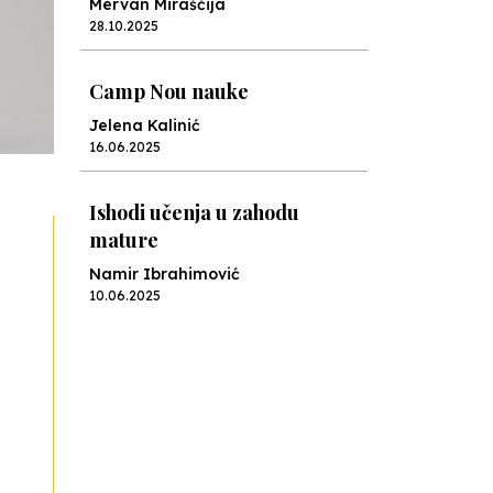
Jelena Kalinić
16.06.2025
Ishodi učenja u zahodu
mature
Namir Ibrahimović
10.06.2025
Kraj školske godine, fotofiniš
Anes Osmić
04.06.2025
Reformar’s Coming
Nenad Veličković
29.10.2024
Cuke i djeca