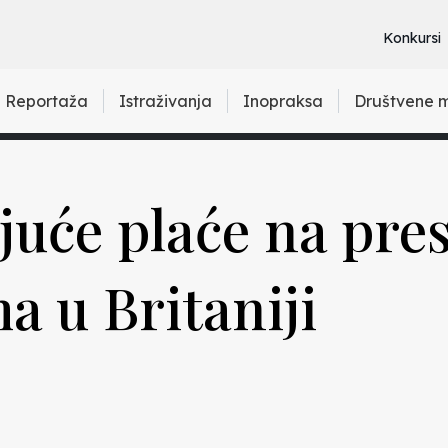
Konkursi
Reportaža
Istraživanja
Inopraksa
Društvene 
juće plaće na pre
a u Britaniji