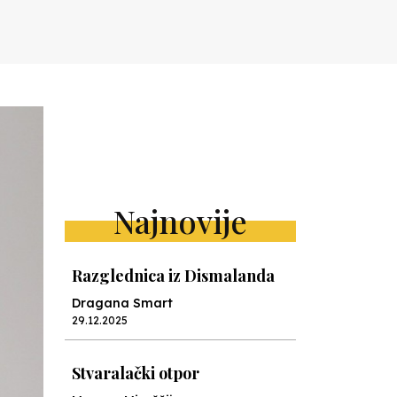
Najnovije
Razglednica iz Dismalanda
Dragana Smart
29.12.2025
Stvaralački otpor
Mervan Miraščija
28.10.2025
Camp Nou nauke