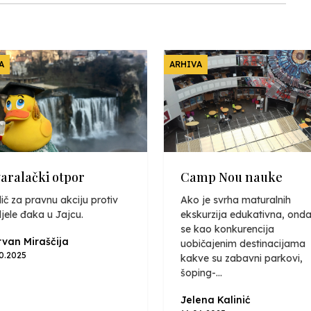
A
ARHIVA
varalački otpor
Camp Nou nauke
ič za pravnu akciju protiv
Ako je svrha maturalnih
jele đaka u Jajcu.
ekskurzija edukativna, onda
se kao konkurencija
van Miraščija
uobičajenim destinacijama
10.2025
kakve su zabavni parkovi,
šoping-...
Jelena Kalinić