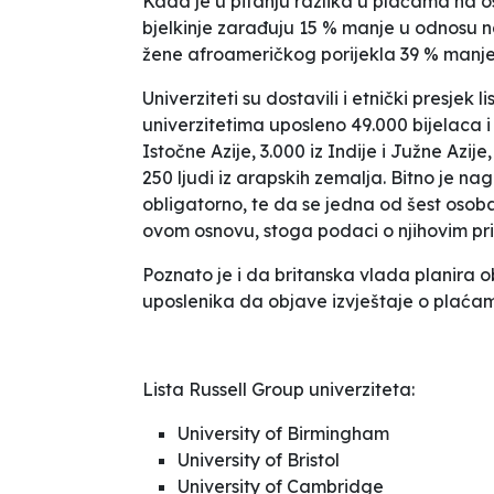
Kada je u pitanju razlika u plaćama na o
bjelkinje zarađuju 15 % manje u odnosu na
žene afroameričkog porijekla 39 % manje
Univerziteti su dostavili i etnički presjek 
univerzitetima uposleno 49.000 bijelaca i
Istočne Azije, 3.000 iz Indije i Južne Azi
250 ljudi iz arapskih zemalja. Bitno je nag
obligatorno, te da se jedna od šest osoba
ovom osnovu, stoga podaci o njihovim pri
Poznato je i da britanska vlada planira 
uposlenika da objave izvještaje o plaćam
Lista Russell Group univerziteta:
University of Birmingham
University of Bristol
University of Cambridge