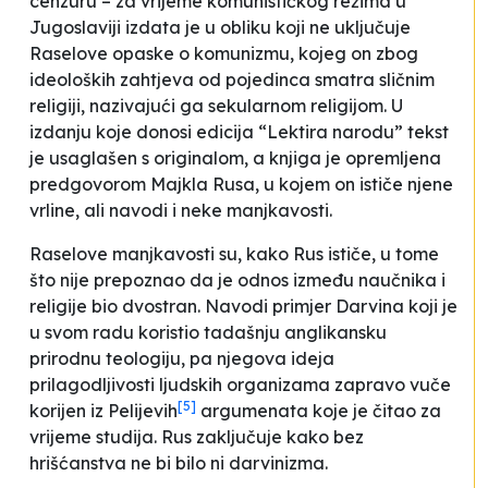
cenzuru – za vrijeme komunističkog režima u
Jugoslaviji izdata je u obliku koji ne uključuje
Raselove opaske o komunizmu, kojeg on zbog
ideoloških zahtjeva od pojedinca smatra sličnim
religiji, nazivajući ga sekularnom religijom. U
izdanju koje donosi edicija “Lektira narodu” tekst
je usaglašen s originalom, a knjiga je opremljena
predgovorom Majkla Rusa, u kojem on ističe njene
vrline, ali navodi i neke manjkavosti.
Raselove manjkavosti su, kako Rus ističe, u tome
što nije prepoznao da je odnos između naučnika i
religije bio dvostran. Navodi primjer Darvina koji je
u svom radu koristio tadašnju anglikansku
prirodnu teologiju, pa njegova ideja
prilagodljivosti ljudskih organizama zapravo vuče
[5]
korijen iz Pelijevih
argumenata koje je čitao za
vrijeme studija. Rus zaključuje kako bez
hrišćanstva ne bi bilo ni darvinizma.