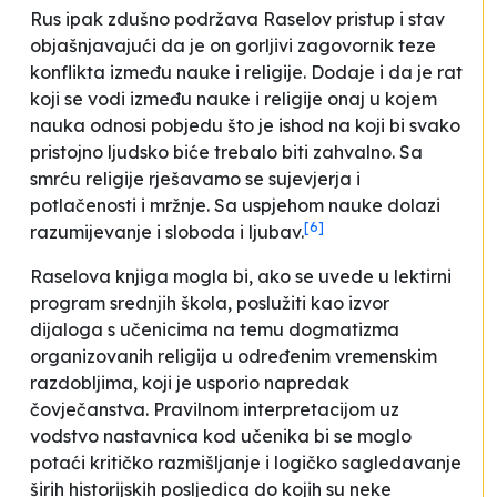
Rus ipak zdušno podržava Raselov pristup i stav
objašnjavajući da je on
gorljivi zagovornik teze
konflikta
između nauke i religije. Dodaje i da je rat
koji se vodi između nauke i religije onaj u kojem
nauka odnosi pobjedu
što je ishod na koji bi svako
pristojno ljudsko biće trebalo biti zahvalno. Sa
smrću religije rješavamo se sujevjerja i
potlačenosti i mržnje. Sa uspjehom nauke dolazi
[6]
razumijevanje i sloboda i ljubav.
Raselova knjiga mogla bi, ako se uvede u lektirni
program srednjih škola, poslužiti kao izvor
dijaloga s učenicima na temu dogmatizma
organizovanih religija u određenim vremenskim
razdobljima, koji je usporio napredak
čovječanstva. Pravilnom interpretacijom uz
vodstvo nastavnica kod učenika bi se moglo
potaći kritičko razmišljanje i logičko sagledavanje
širih historijskih posljedica do kojih su neke