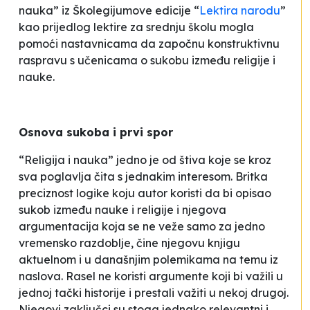
nauka” iz Školegijumove edicije “
Lektira narodu
”
kao prijedlog lektire za srednju školu mogla
pomoći nastavnicama da započnu konstruktivnu
raspravu s učenicama o sukobu između religije i
nauke.
Osnova sukoba i prvi spor
“Religija i nauka” jedno je od štiva koje se kroz
sva poglavlja čita s jednakim interesom. Britka
preciznost logike koju autor koristi da bi opisao
sukob između nauke i religije i njegova
argumentacija koja se ne veže samo za jedno
vremensko razdoblje, čine njegovu knjigu
aktuelnom i u današnjim polemikama na temu iz
naslova. Rasel ne koristi argumente koji bi važili u
jednoj tački historije i prestali važiti u nekoj drugoj.
Njegovi zaključci su stoga jednako relevantni i