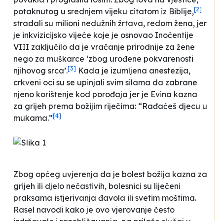
[2]
potaknutog u srednjem vijeku citatom iz Biblije,
stradali su milioni nedužnih žrtava, redom žena, jer
je inkvizicijsko vijeće koje je osnovao Inoćentije
VIII zaključilo da je
vračanje prirodnije za žene
nego za muškarce ‘zbog urođene pokvarenosti
[3]
njihovog srca’
.
Kada je izumljena anestezija,
crkveni oci su se upinjali svim silama da zabrane
njeno korištenje kod porođaja jer je Evina kazna
za grijeh prema božijim riječima: “Rađaćeš djecu u
[4]
mukama.”
Zbog općeg uvjerenja da je bolest božija kazna za
grijeh ili djelo nečastivih, bolesnici su liječeni
praksama istjerivanja đavola ili svetim moštima.
Rasel navodi kako je ovo vjerovanje često