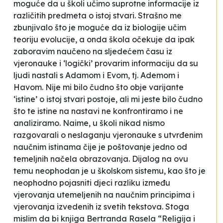
moguće da u školi učimo suprotne informacije iz
različitih predmeta o istoj stvari. Strašno me
zbunjivalo što je moguće da iz biologije učim
teoriju evolucije, a onda škola očekuje da ipak
zaboravim naučeno na sljedećem času iz
vjeronauke i ‘logički’ provarim informaciju da su
ljudi nastali s Adamom i Evom, tj. Ademom i
Havom. Nije mi bilo čudno što obje varijante
‘istine’ o istoj stvari postoje, ali mi jeste bilo čudno
što te istine na nastavi ne konfrontiramo i ne
analiziramo. Naime, u školi nikad nismo
razgovarali o neslaganju vjeronauke s utvrđenim
naučnim istinama čije je poštovanje jedno od
temeljnih načela obrazovanja. Dijalog na ovu
temu neophodan je u školskom sistemu, kao što je
neophodno pojasniti djeci razliku između
vjerovanja utemeljenih na naučnim principima i
vjerovanja izvedenih iz svetih tekstova. Stoga
mislim da bi knjiga Bertranda Rasela “Religija i