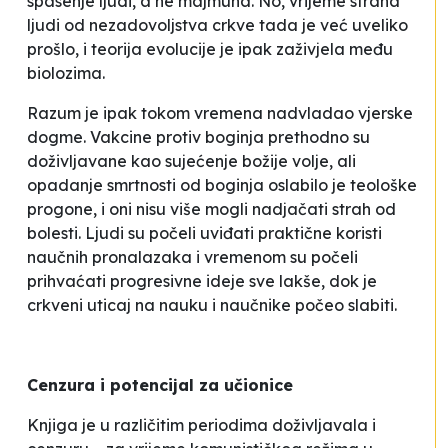
spasenje ljudi, a ne majmuna. No, vrijeme straha
ljudi od nezadovoljstva crkve tada je već uveliko
prošlo, i teorija evolucije je ipak zaživjela među
biolozima.
Razum je ipak tokom vremena nadvladao vjerske
dogme. Vakcine protiv boginja prethodno su
doživljavane kao sujećenje božije volje, ali
opadanje smrtnosti od boginja oslabilo je teološke
progone, i oni nisu više mogli nadjačati strah od
bolesti. Ljudi su počeli uviđati praktične koristi
naučnih pronalazaka i vremenom su počeli
prihvaćati progresivne ideje sve lakše, dok je
crkveni uticaj na nauku i naučnike počeo slabiti.
Cenzura i potencijal za učionice
Knjiga je u različitim periodima doživljavala i