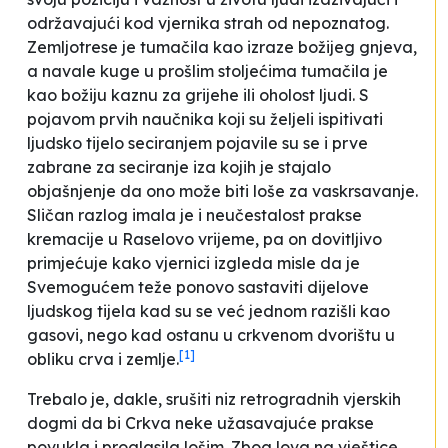
održavajući kod vjernika strah od nepoznatog.
Zemljotrese je tumačila kao izraze božijeg gnjeva,
a navale kuge u prošlim stoljećima tumačila je
kao božiju kaznu za grijehe ili oholost ljudi. S
pojavom prvih naučnika koji su željeli ispitivati
ljudsko tijelo seciranjem pojavile su se i prve
zabrane za seciranje iza kojih je stajalo
objašnjenje da ono može biti loše za vaskrsavanje.
Sličan razlog imala je i neučestalost prakse
kremacije u Raselovo vrijeme, pa on dovitljivo
primjećuje kako vjernici izgleda misle
da je
Svemogućem teže ponovo sastaviti dijelove
ljudskog tijela kad su se već jednom razišli kao
gasovi, nego kad ostanu u crkvenom dvorištu u
[1]
obliku crva i zemlje
.
Trebalo je, dakle, srušiti niz retrogradnih vjerskih
dogmi da bi Crkva neke užasavajuće prakse
povukla i proglasila lošim. Zbog lova na vještice,