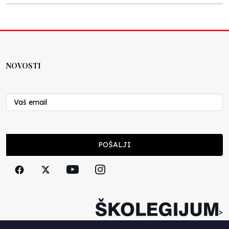
Kraj školske godine, fotofiniš
Anes Osmić
04.06.2025
NOVOSTI
Reformar’s Coming
Nenad Veličković
29.10.2024
Cuke i djeca
POŠALJI
Školegijum redakcija
06.12.2023
Francuski i može i ne može, ali turski može
svakako
>
Smiljana Vovna