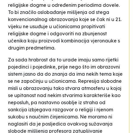
religijske dogme u određenim periodima dovele.
To bi značilo oslobađanje mišljenja od stega
konvencionalnog obrazovanja koje se čak ni u 21.
vijeku ne usuđuje u učionicama propitivati
religijske dogme i odgovoriti na zbunjenost
učenika koju proizvodi kombinacija vjeronauke s
drugim predmetima.
Za sada hrabrost da to urade imaju samo rijetki
pojedinci i pojedinke, prije nego što im obrazovni
sistem jasno da do znanja da ima nekih tema koje
se ne započinju u učionicama. Represija slobodne
misli u obrazovanju tako stvara atmosferu u kojoj
se upitanost nad nekim stvarima karakteriše kao
neposluh, pa nastavno osoblje iz straha od
sankcija izbjegava razgovor o religiji i njenom
sukobu s naučnim činjenicama. Ne moramo ni
naglasiti da je posljedica ovakvog sužavanja
slobode mišljenja profesora zatupljivanje