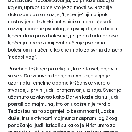
izdržavalo i razobličavanja, pa prilaže slučaj u
kojem, uprkos tome što je za mošti sv. Rozalije
dokazano da su kozije, ‘liječenje’ njima ipak
nastavljeno. Psihički bolesnici su morali čekati
razvoj moderne psihologije i psihijatrije da bi bili
liječeni kao pravi bolesnici, jer je do tada praksa
liječenja podrazumijevala učenje psalama
bolesnom i mučenje koje je imalo za svrhu da iscrpi
‘nečastivog’.
Posebne teškoće po religiju, kaže Rasel, pojavile
su se s Darvinovom teorijom evolucije koja je
uzdrmala temeljne dogme kršćanske vjere o
stvaranju prvih ljudi i protjerivanju iz raja. Svijet je
užasnuto uzvikivao kako Darvin kaže da su ljudi
postali od majmuna, što on uopšte nije tvrdio.
Teolozi su na to zagrmjeli o besmrtnosti ljudske
duše, instinktivnosti majmuna naspram logičkog
ponašanja ljudi, isticali su kako je Hrist umro za