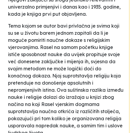
univerzalno primjenjivi i danas kao i 1935. godine,
kada je knjiga prvi put objavljena.
Tema kojom se autor bavi privlačna je svima koji
su se u životu barem jednom zapitali da li je
moguće pomiriti naučne dokaze s religijskim
vjerovanjima. Rasel na samom početku knjige
ističe sposobnost nauke da uvijek propituje svoje
već donesene zaključke i mijenja ih, svjesna da
svojim metodom ne može logički doći do
konačnog dokaza. Njoj suprotstavlja religiju koja
pretenduje na donošenje apsolutnih i
nepromjenjivih istina. Ova suštinska razlika između
nauke i religije dolazi do izražaja u knjizi zbog
načina na koji Rasel vjerskim dogmama
suprotstavlja naučna otkrića iz različitih stoljeća,
pokazujući pri tom koliko je organizovana religija
usporavala napredak nauke, a samim tim i uslove
ljudskog života.