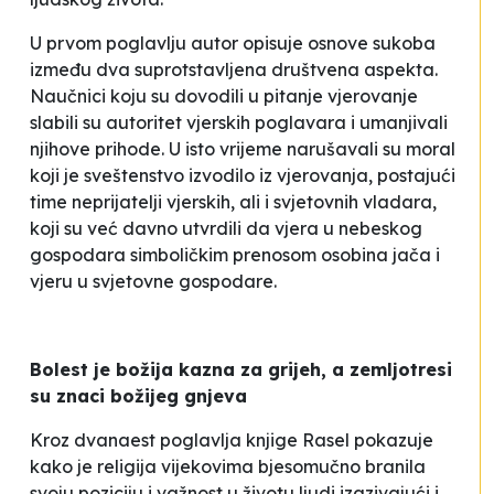
U prvom poglavlju autor opisuje osnove sukoba
između dva suprotstavljena društvena aspekta.
Naučnici koju su dovodili u pitanje vjerovanje
slabili su autoritet vjerskih poglavara i umanjivali
njihove prihode. U isto vrijeme narušavali su moral
koji je sveštenstvo izvodilo iz vjerovanja, postajući
time neprijatelji vjerskih, ali i svjetovnih vladara,
koji su već davno utvrdili da vjera u nebeskog
gospodara simboličkim prenosom osobina jača i
vjeru u svjetovne gospodare.
Bolest je božija kazna za grijeh, a zemljotresi
su znaci božijeg gnjeva
Kroz dvanaest poglavlja knjige Rasel pokazuje
kako je religija vijekovima bjesomučno branila
svoju poziciju i važnost u životu ljudi izazivajući i