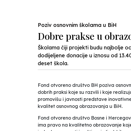
Poziv osnovnim školama u BiH
Dobre prakse u obraz
Školama čiji projekti budu najbolje o
dodijeljene donacije u iznosu od 13.
deset škola.
Fond otvoreno društvo BH poziva osnovne
dobrih praksi koje su razvili i koje realizu
promovišu i javnosti predstave inovativn
kvalitet osnovnog obrazovanja u BiH.
Fond otvoreno društvo Bosne i Hercegovi
ima pravo na kvalitetno obrazovanje koje