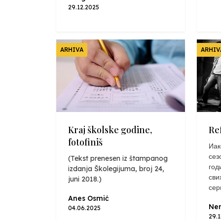
29.12.2025
ARHIVA
ARHIV
Kraj školske godine,
Re
fotofiniš
Иак
сез
(Tekst prenesen iz štampanog
год
izdanja Školegijuma, broj 24,
сви
juni 2018.)
сер
Anes Osmić
Nen
04.06.2025
29.