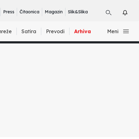
Press
Čitaonica
Magazin
Slik&Slika
mreže
Satira
Prevodi
Arhiva
Meni