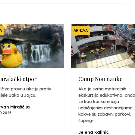
A
ARHIVA
varalački otpor
Camp Nou nauke
ič za pravnu akciju protiv
Ako je svrha maturalnih
jele đaka u Jajcu.
ekskurzija edukativna, onda
se kao konkurencija
van Miraščija
uobičajenim destinacijama
10.2025
kakve su zabavni parkovi,
šoping-...
Jelena Kalinić