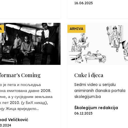
16.06.2025
A
ARHIVA
formar’s Coming
Cuke i djeca
о је пета и посљедња
Sedmi video u serijalu
она емитована давне 2008.
animiranih članaka portala
ине, а у сусједним земљама
skolegijum.ba
х пет 2010. (у БиХ никад),
Školegijum redakcija
ију Жица вриједило...
06.12.2023
ad Veličković
10.2024