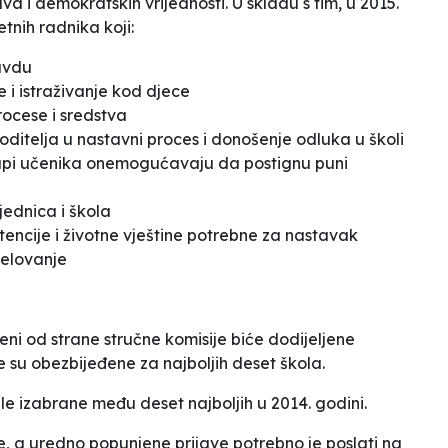
va i demokratskih vrijednosti. U skladu s tim, u 2015.
etnih radnika koji:
avdu
e i istraživanje kod djece
procese i sredstva
oditelja u nastavni proces i donošenje odluka u školi
grupi učenika onemogućavaju da postignu puni
jednica i škola
encije i životne vještine potrebne za nastavak
jelovanje
eni od strane stručne komisije biće dodijeljene
 su obezbijeđene za najboljih deset škola.
ile izabrane među deset najboljih u 2014. godini.
, a uredno popunjene prijave potrebno je poslati na