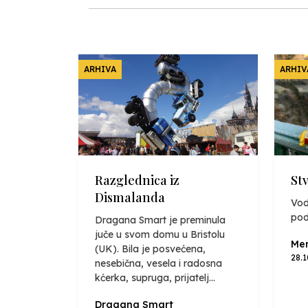
ARHIVA
ARHIV
Razglednica iz
St
Dismalanda
Vod
pod
Dragana Smart je preminula
juče u svom domu u Bristolu
Mer
(UK). Bila je posvećena,
28.
nesebična, vesela i radosna
kćerka, supruga, prijatelj...
Dragana Smart