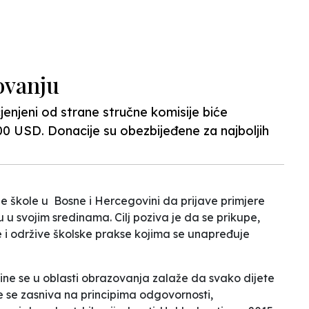
ovanju
cjenjeni od strane stručne komisije biće
400 USD. Donacije su obezbijeđene za najboljih
 škole u Bosne i Hercegovini da prijave primjere
ju u svojim sredinama. Cilj poziva je da se prikupe,
e i održive školske prakse kojima se unapređuje
ne se u oblasti obrazovanja zalaže da svako dijete
 se zasniva na principima odgovornosti,