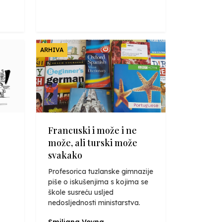
ARHIVA
Francuski i može i ne
može, ali turski može
svakako
Profesorica tuzlanske gimnazije
piše o iskušenjima s kojima se
škole susreću usljed
nedosljednosti ministarstva.
Smiljana Vovna