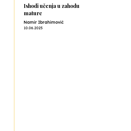
Ishodi učenja u zahodu
mature
Namir Ibrahimović
10.06.2025
Kraj školske godine, fotofiniš
Anes Osmić
04.06.2025
Reformar’s Coming
Nenad Veličković
29.10.2024
Cuke i djeca
Školegijum redakcija
06.12.2023