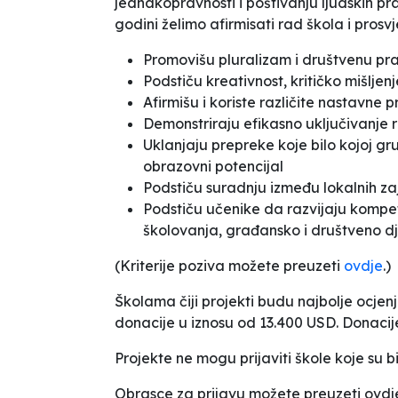
jednakopravnosti i poštivanju ljudskih pra
godini želimo afirmisati rad škola i prosvj
Promovišu pluralizam i društvenu pr
Podstiču kreativnost, kritičko mišljenj
Afirmišu i koriste različite nastavne 
Demonstriraju efikasno uključivanje r
Uklanjaju prepreke koje bilo kojoj 
obrazovni potencijal
Podstiču suradnju između lokalnih za
Podstiču učenike da razvijaju kompet
školovanja, građansko i društveno d
(Kriterije poziva možete preuzeti
ovdje
.)
Školama čiji projekti budu najbolje ocjenj
donacije u iznosu od 13.400 USD. Donacije
Projekte ne mogu prijaviti škole koje su b
Obrasce za prijavu možete preuzeti ovdje