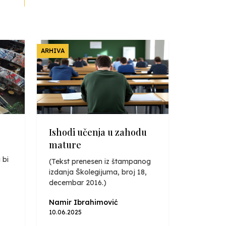
ARHIVA
Ishodi učenja u zahodu
mature
 bi
(Tekst prenesen iz štampanog
izdanja Školegijuma, broj 18,
decembar 2016.)
Namir Ibrahimović
10.06.2025