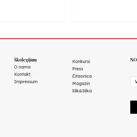
Školegijum
NO
Konkursi
O nama
Press
Kontakt
Čitaonica
Impressum
Magazin
Slik&Slika