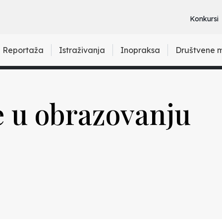
Konkursi
Reportaža
Istraživanja
Inopraksa
Društvene 
 u obrazovanju