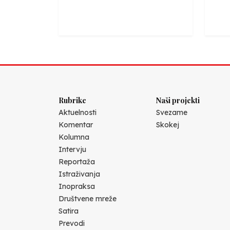
Rubrike
Naši projekti
Aktuelnosti
Svezame
Komentar
Skokej
Kolumna
Intervju
Reportaža
Istraživanja
Inopraksa
Društvene mreže
Satira
Prevodi