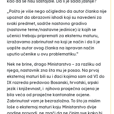
kao da se nisu sastajale. Da li je sada jasnije?
„Pošto je više nego očigledno da autor članka nije
upoznat da obrazovni ishodi koji su navedeni za
svaki predmet, sadrže nastavno gradivo
(nastavne teme/nastavne jedinice) iz kojih se
učenici trebaju pripremati za eksternu maturu,
izražavamo zabrinutost na koji je način i da li je
uopšte autor ovog članka na ispravan način
uputio učenike u ovu problematiku.“
Nek ne brine, drago Ministarstvo – za razliku od
njega,
nastavnik
zna šta mu je posao. Na prvoj
eksternoj maturi bili su i đaci kojima sam od VI do
IX razreda predavao Bosanski, hrvatski, srpski
jezik i književnost, i njihova prosječna ocjena je
bila veća od prosječne kantonalne ocjene.
Zabrinutost vam je bezrazložna. To što ja mislim
loše o eksternoj maturi koju Ministarstvo dvije
godine provodi, ne znači da ne činim sve kako bi