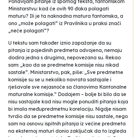
Ponavljam pitanje iz
spornog
teksta, fantomskom
Ministarstvu: kad će ovih 90 đaka polagati
maturu? Ili je ta naknadna matura fantomska, a
ono „može polagati“ iz Pravilnika u praksi znači
„neće polagati“?
U tekstu sam također iznio zapažanje da su
pitanja iz pojedinih predmeta odvojena, nemaju
dodira jedna s drugima, nepovezana su. Rekao
sam: „kao da se predmetne komisije nisu nikad
sastale“. Ministarstvo, pak, piše: „Sve predmetne
komisije su se u nekoliko navrata sastajale i
rješavale sve nejasnoće sa članovima Kantonalne
maturalne komisije.“ Dodajem – bolje bi bilo da se
nisu sastajale kad nisu mogle ponuditi pitanja koja
bi imala međupredmetnu korelaciju. Nigdje nisam
tvrdio da se predmetne komisije nisu sastale, nego
sam na osnovu ispitnih pitanja iz većine predmeta
na eksternoj maturi donio zaključak da to izgleda