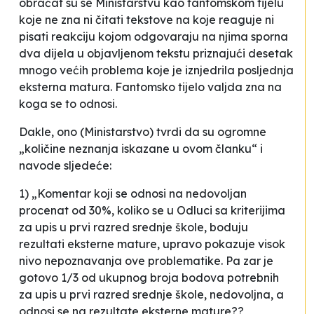
obraćat su se Ministarstvu kao fantomskom tijelu
koje ne zna ni čitati tekstove na koje reaguje ni
pisati reakciju kojom odgovaraju na njima sporna
dva dijela u objavljenom tekstu priznajući desetak
mnogo većih problema koje je iznjedrila posljednja
eksterna matura. Fantomsko tijelo valjda zna na
koga se to odnosi.
Dakle, ono (Ministarstvo) tvrdi da su ogromne
„količine neznanja iskazane u ovom članku“ i
navode sljedeće:
1) „Komentar koji se odnosi na nedovoljan
procenat od 30%, koliko se u Odluci sa kriterijima
za upis u prvi razred srednje škole, boduju
rezultati eksterne mature, upravo pokazuje visok
nivo nepoznavanja ove problematike. Pa zar je
gotovo 1/3 od ukupnog broja bodova potrebnih
za upis u prvi razred srednje škole, nedovoljna, a
odnosi se na rezultate eksterne mature??