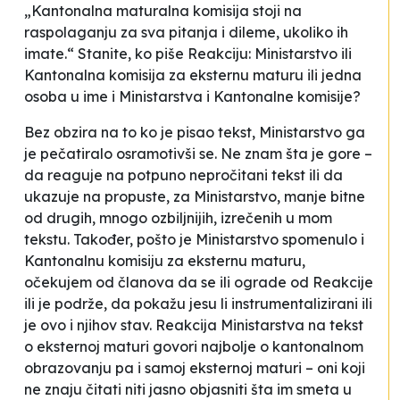
„Kantonalna maturalna komisija stoji na
raspolaganju za sva pitanja i dileme, ukoliko ih
imate.“ Stanite, ko piše Reakciju: Ministarstvo ili
Kantonalna komisija za eksternu maturu ili jedna
osoba u ime i Ministarstva i Kantonalne komisije?
Bez obzira na to ko je pisao tekst, Ministarstvo ga
je pečatiralo osramotivši se. Ne znam šta je gore –
da reaguje na potpuno nepročitani tekst ili da
ukazuje na propuste, za Ministarstvo, manje bitne
od drugih, mnogo ozbiljnijih, izrečenih u mom
tekstu. Također, pošto je Ministarstvo spomenulo i
Kantonalnu komisiju za eksternu maturu,
očekujem od članova da se ili ograde od Reakcije
ili je podrže, da pokažu jesu li instrumentalizirani ili
je ovo i njihov stav. Reakcija Ministarstva na tekst
o eksternoj maturi govori najbolje o kantonalnom
obrazovanju pa i samoj eksternoj maturi – oni koji
ne znaju čitati niti jasno objasniti šta im smeta u