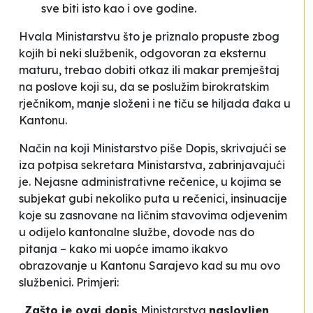
sve biti isto kao i ove godine.
Hvala Ministarstvu što je priznalo propuste zbog
kojih bi neki službenik, odgovoran za eksternu
maturu, trebao dobiti otkaz ili makar premještaj
na poslove koji su, da se poslužim birokratskim
rječnikom, manje složeni i ne tiču se hiljada đaka u
Kantonu.
Način na koji Ministarstvo piše Dopis, skrivajući se
iza potpisa sekretara Ministarstva, zabrinjavajući
je. Nejasne administrativne rečenice, u kojima se
subjekat gubi nekoliko puta u rečenici, insinuacije
koje su zasnovane na ličnim stavovima odjevenim
u odijelo kantonalne službe, dovode nas do
pitanja – kako mi uopće imamo ikakvo
obrazovanje u Kantonu Sarajevo kad su mu ovo
službenici. Primjeri:
„
Zašto je ovaj dopis
Ministarstva
naslovljen