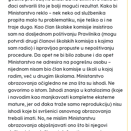
đaci ostvarili što je bolji mogući rezultat. Kako bi
Ministarstvo reklo – nek neko od službenika
propita malo tu problematiku, nije teško a i ne
traje dugo. Kao član školske komisije insistirao
sam na dosljednom poštivanju Pravilnika (mogu
potvrdi drugi članovi školskih komisija s kojima
sam radio) i ispravljao propuste u nepoštivanju
procedure. Da opet ne bi bilo zabune i da opet
Ministarstvo ne adresira na pogrešnu osobu –
nijednom nisam bio član komisije u školi u kojoj
radim, već u drugim školama. Ministarstvo
obrazovanja očigledno ne zna šta su ishodi. Ne
govorimo o istom. Ishodi znanja u katalozima (koje
i navodim kao manjkavosti kompletne eksterne
mature, jer od đaka traže samo reprodukciju) nisu
ishodi koje bi svršenici osnovnog obrazovanja
trebali imati. No, ne mislim Ministarstvu
obrazovanja objašnjavati ono što bi njegovi