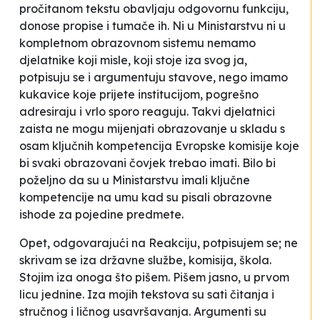
pročitanom tekstu obavljaju odgovornu funkciju,
donose propise i tumače ih. Ni u Ministarstvu ni u
kompletnom obrazovnom sistemu nemamo
djelatnike koji misle, koji stoje iza svog ja,
potpisuju se i argumentuju stavove, nego imamo
kukavice koje prijete institucijom, pogrešno
adresiraju i vrlo sporo reaguju. Takvi djelatnici
zaista ne mogu mijenjati obrazovanje u skladu s
osam ključnih kompetencija Evropske komisije koje
bi svaki obrazovani čovjek trebao imati. Bilo bi
poželjno da su u Ministarstvu imali ključne
kompetencije na umu kad su pisali obrazovne
ishode za pojedine predmete.
Opet, odgovarajući na Reakciju, potpisujem se; ne
skrivam se iza državne službe, komisija, škola.
Stojim iza onoga što pišem. Pišem jasno, u prvom
licu jednine. Iza mojih tekstova su sati čitanja i
stručnog i ličnog usavršavanja. Argumenti su