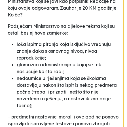
Ministarstva koji se javi kao potpisnik Reakcije na
koju ovdje odgovaram. Zauhar je 20 KM godišnje.
Ko će?
Podsjećam Ministarstvo na dijelove teksta koji su
ostali bez njihove zamjerke:
loša ispitna pitanja koja isključivo vrednuju
znanje đaka s osnovnog nivoa, nivoa
reprodukcije;
glomazna administracija u kojoj se tek
naslućuje ko šta radi;
nedoumice u rješenjima koja se školama
dostavljaju nakon što ispit iz nekog predmeta
počne (treba li priznati i nešto što nije
navedeno u rješenju, a nastavnik zna da je
tačno);
– predmetni nastavnici morali i ove godine ponovo
ispravljati ispravljene testove i ponovo zbrajati