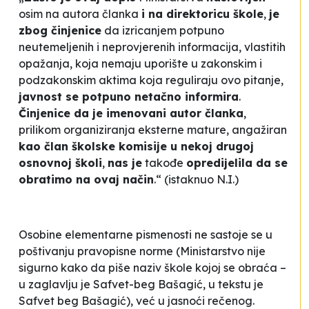
osim na autora članka
i na direktoricu škole
,
je
zbog činjenice
da izricanjem potpuno
neutemeljenih i neprovjerenih informacija, vlastitih
opažanja, koja nemaju uporište u zakonskim i
podzakonskim aktima koja reguliraju ovo pitanje,
javnost se potpuno netačno informira
.
Činjenice da je imenovani autor članka
,
prilikom organiziranja eksterne mature, angažiran
kao član školske komisije u nekoj drugoj
osnovnoj školi
,
nas je
takođe
opredijelila da se
obratimo na ovaj način
.“ (istaknuo N.I.)
Osobine elementarne pismenosti ne sastoje se u
poštivanju pravopisne norme (Ministarstvo nije
sigurno kako da piše naziv škole kojoj se obraća –
u zaglavlju je Safvet-beg Bašagić, u tekstu je
Safvet beg Bašagić), već u jasnoći rečenog.