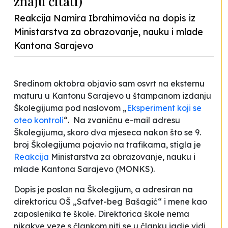
znaju čitati)
Reakcija Namira Ibrahimovića na dopis iz
Ministarstva za obrazovanje, nauku i mlade
Kantona Sarajevo
Sredinom oktobra objavio sam osvrt na eksternu
maturu u Kantonu Sarajevo u štampanom izdanju
Školegijuma pod naslovom „
Eksperiment koji se
oteo kontroli
“. Na zvaničnu e-mail adresu
Školegijuma, skoro dva mjeseca nakon što se 9.
broj Školegijuma pojavio na trafikama, stigla je
Reakcija
Ministarstva za obrazovanje, nauku i
mlade Kantona Sarajevo (MONKS).
Dopis je poslan na Školegijum, a adresiran na
direktoricu OŠ „Safvet-beg Bašagić“ i mene kao
zaposlenika te škole. Direktorica škole nema
nikakve veze s člankom niti se u članku igdje vidi