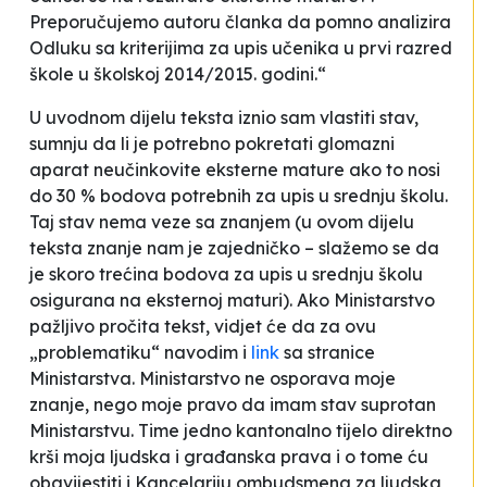
Preporučujemo autoru članka da pomno analizira
Odluku sa kriterijima za upis učenika u prvi razred
škole u školskoj 2014/2015. godini.“
U uvodnom dijelu teksta iznio sam vlastiti stav,
sumnju da li je potrebno pokretati glomazni
aparat neučinkovite eksterne mature ako to nosi
do 30 % bodova potrebnih za upis u srednju školu.
Taj stav nema veze sa znanjem (u ovom dijelu
teksta znanje nam je zajedničko – slažemo se da
je skoro trećina bodova za upis u srednju školu
osigurana na eksternoj maturi). Ako Ministarstvo
pažljivo pročita tekst, vidjet će da za ovu
„problematiku“ navodim i
link
sa stranice
Ministarstva. Ministarstvo ne osporava moje
znanje, nego moje pravo da imam stav suprotan
Ministarstvu. Time jedno kantonalno tijelo direktno
krši moja ljudska i građanska prava i o tome ću
obavijestiti i Kancelariju ombudsmena za ljudska