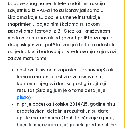
bodove zbog usmenih telefonskih instrukcija
savjetnika iz PPZ-a i to su ispravljali samo u
školama koje su dobile usmene instrukcije
(naprimjer, u pojedinim školama su tokom
ispravljanja testova iz BHS jezika i književnosti
nastavnici priznavali odgovor
I palEtalizacija
, a
drugi isključivo
I palAtalizacija
) te tako odustali
od jednakosti bodovanja i vrednovanja koja važi
za sve maturante;
nastavnik historije zaposlen u osnovnoj školi
kreirao maturski test za sve osnovce u
kantonu i njegovi đaci su postigli najbolji
rezultat (Školegijum je o tome detaljnije
pisao
);
ni prije početka školske 2014/15. godine nisu
predstavljeni detaljniji rezultati, nisu date
upute maturantima šta ih to očekuje u junu,
hoće li moći izabrati još poneki predmet ili će