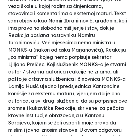
veza škole u kojoj radim sa činjenicama,
stavovima i komentarima o eksternoj maturi. Tekst
sam objavio kao Namir Ibrahimović, građanin, koji
ima pravo na slobodno mišljenje i stav, dok je
Reakcija poslana nastavniku Namiru
Ibrahimoviću. Već mjesecima nema ministra u
MONKS-u (nakon odlaska Marjanovića), Reakciju
„za ministra“ kojeg nema potpisuje
sekretar
Ljiljana Prelčec. Koji službenik MONKS-a je stvarni
autor / stvarna autorica reakcije ne znamo, ali
pošto je državna službenica i činovnica MONKS-a
Lamija Husić ujedno i predsjednica Kantonalne
komisije za eksternu maturu, vjerujem da je ona
autorica, a svi drugi službenici da su potpisnici ove
sramne i kukavičke Reakcije, skrivene iza pečata
krovne institucije obrazovanja u Kantonu
Sarajevo, kojom se želi osporiti moje pravo da
mislim i javno iznosim stavove. U ovom odgovoru