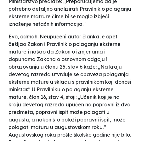
Ministarstvo predlaže: „Preporučujemo da je
potrebno detaljno analizirati Pravilnik o polaganju
eksterne matrure čime bi se moglo izbjeći
iznošenje netačnih informacija.“
Evo, odmah.
Neupućeni autor članka
je opet
češljao Zakon i Pravilnik o polaganju eksterne
mature i našao da Zakon o izmjenama i
dopunama Zakona o osnovnom odgoju i
obrazovanju u članu 25, stav 6 kaže: „Na kraju
devetog razreda utvrđuje se obaveza polaganja
eksterne mature u skladu s pravilnikom koji donosi
ministar.“ U Pravilniku o polaganju eksterne
mature, član 16, stav 4, stoji: „Učenik koji je na
kraju devetog razreda upućen na popravni iz dva
predmeta, popravni ispit može polagati u
augustu, a nakon što položi popravni ispit, može
polagati maturu u augustovskom roku.“
Augustovskog roka prošle školske godine nije bilo.