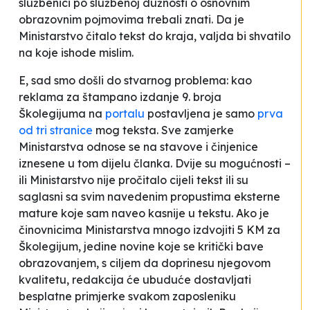
službenici po službenoj dužnosti o osnovnim
obrazovnim pojmovima trebali znati. Da je
Ministarstvo čitalo tekst do kraja, valjda bi shvatilo
na koje ishode mislim.
E, sad smo došli do stvarnog problema: kao
reklama za štampano izdanje 9. broja
Školegijuma na
portalu
postavljena je samo
prva
od tri stranice
mog teksta. Sve zamjerke
Ministarstva odnose se na stavove i činjenice
iznesene u tom dijelu članka. Dvije su mogućnosti –
ili Ministarstvo nije pročitalo cijeli tekst ili su
saglasni sa svim navedenim propustima eksterne
mature koje sam naveo kasnije u tekstu. Ako je
činovnicima Ministarstva mnogo izdvojiti 5 KM za
Školegijum, jedine novine koje se kritički bave
obrazovanjem, s ciljem da doprinesu njegovom
kvalitetu, redakcija će ubuduće dostavljati
besplatne primjerke svakom zaposleniku