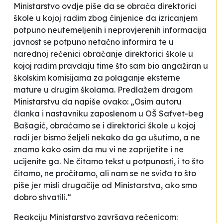
Ministarstvo ovdje piše da se obraća direktorici
škole u kojoj radim zbog činjenice da izricanjem
potpuno neutemeljenih i neprovjerenih informacija
javnost se potpuno netačno informira te u
narednoj rečenici obraćanje direktorici škole u
kojoj radim pravdaju time što sam bio angažiran u
školskim komisijama za polaganje eksterne
mature u drugim školama. Predlažem dragom
Ministarstvu da napiše ovako: „Osim autoru
članka i nastavniku zaposlenom u OŠ Safvet-beg
Bašagić, obraćamo se i direktorici škole u kojoj
radi jer bismo željeli nekako da ga ušutimo, a ne
znamo kako osim da mu vi ne zaprijetite i ne
ucijenite ga. Ne čitamo tekst u potpunosti, i to što
čitamo, ne pročitamo, ali nam se ne sviđa to što
piše jer misli drugačije od Ministarstva, ako smo
dobro shvatili.“
Reakciju Ministarstvo završava rečenicom: