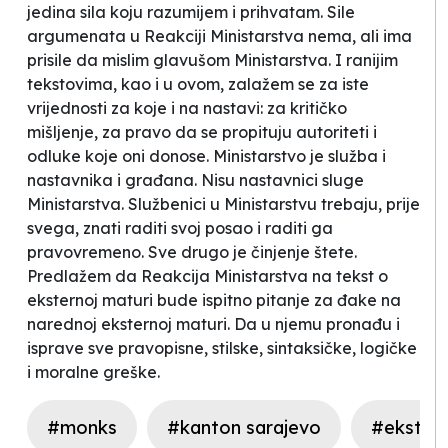
jedina sila koju razumijem i prihvatam. Sile
argumenata u Reakciji Ministarstva nema, ali ima
prisile da mislim glavušom Ministarstva. I ranijim
tekstovima, kao i u ovom, zalažem se za iste
vrijednosti za koje i na nastavi: za kritičko
mišljenje, za pravo da se propituju autoriteti i
odluke koje oni donose. Ministarstvo je služba i
nastavnika i građana. Nisu nastavnici sluge
Ministarstva. Službenici u Ministarstvu trebaju, prije
svega, znati raditi svoj posao i raditi ga
pravovremeno. Sve drugo je činjenje štete.
Predlažem da Reakcija Ministarstva na tekst o
eksternoj maturi bude ispitno pitanje za đake na
narednoj eksternoj maturi. Da u njemu pronađu i
isprave sve pravopisne, stilske, sintaksičke, logičke
i moralne greške.
#monks
#kanton sarajevo
#ekster