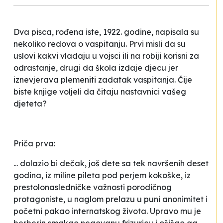
Dva pisca, rođena iste, 1922. godine, napisala su
nekoliko redova o vaspitanju. Prvi misli da su
uslovi kakvi vladaju u vojsci ili na robiji korisni za
odrastanje, drugi da škola izdaje djecu jer
iznevjerava plemeniti zadatak vaspitanja. Čije
biste knjige voljeli da čitaju nastavnici vašeg
djeteta?
Priča prva:
... dolazio bi dečak, još dete sa tek navršenih deset
godina, iz
miline pileta pod perjem kokoške
, iz
prestolonasledničke važnosti porodičnog
protagoniste, u naglom prelazu u puni anonimitet i
početni pakao internatskog života. Upravo mu je