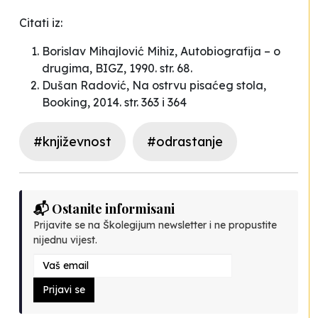
Citati iz:
Borislav Mihajlović Mihiz, Autobiografija – o
drugima, BIGZ, 1990. str. 68.
Dušan Radović, Na ostrvu pisaćeg stola,
Booking, 2014. str. 363 i 364
#književnost
#odrastanje
📬 Ostanite informisani
Prijavite se na Školegijum newsletter i ne propustite
nijednu vijest.
Prijavi se