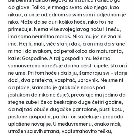
berberin smakao negovanu frizuricu i ošišao ga
do glave. Toliko je mnogo sveta oko njega, kao
nikad, a on je odjednom sasvim sam i odjednom je
niko. Može da se duri koliko hoće, niko to i ne
primećuje. Nema više svojeglavog hoću ili neću,
ima samo neumitno moraš. Niko mu još ne zna ni
ime.
Hej ti, mali
, viče stariji đak, a on ima da stane
mirno i da svakom, od petoškolca do maturanta,
kaže:
Gospodine
. A taj gospodin mu ležerno i
samouvereno naređuje da mu očisti cipele, što on i
ne ume. Pri tom hoće i da biju, šamaraju svi – stariji
đaci, dva prefekta, vaspitač, upravnik. Ne sme ni
da plače, sramota je (plakaće noćas pod
jastukom da niko ne čuje), preostaje mu jedino da
stegne zube i čeka beskrajno duge četiri godine,
da najzad obuče dugačke pantalone, pusti kosu,
postane gospodin, pa da i on sačekuje i prepada
uplašene novajlije. U međuvremenu, onako mali,
utrožen sa svih strana, vodi strahovito tešku,