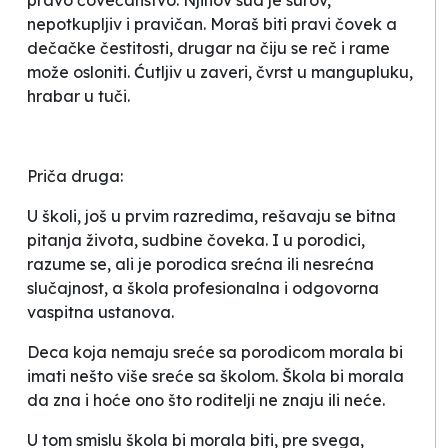
pravo čovečanstvo. Njihov sud je surov,
nepotkupljiv i pravičan. Moraš biti pravi čovek a
dečačke čestitosti, drugar na čiju se reč i rame
može osloniti. Ćutljiv u zaveri, čvrst u mangupluku,
hrabar u tuči.
Priča druga:
U školi, još u prvim razredima, rešavaju se bitna
pitanja života, sudbine čoveka. I u porodici,
razume se, ali je porodica srećna ili nesrećna
slučajnost, a škola profesionalna i odgovorna
vaspitna ustanova.
Deca koja nemaju sreće sa porodicom morala bi
imati nešto više sreće sa školom. Škola bi morala
da zna i hoće ono što roditelji ne znaju ili neće.
U tom smislu škola bi morala biti, pre svega,