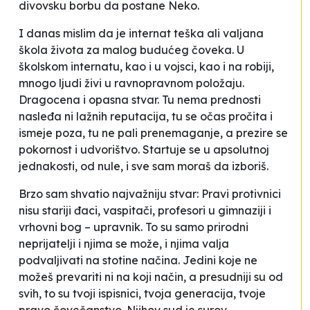
divovsku borbu da postane Neko.
I danas mislim da je internat teška ali valjana
škola života za malog budućeg čoveka. U
školskom internatu, kao i u vojsci, kao i na robiji,
mnogo ljudi živi u ravnopravnom položaju.
Dragocena i opasna stvar. Tu nema prednosti
nasleđa ni lažnih reputacija, tu se očas pročita i
ismeje poza, tu ne pali prenemaganje, a prezire se
pokornost i udvorištvo. Startuje se u apsolutnoj
jednakosti, od nule, i sve sam moraš da izboriš.
Brzo sam shvatio najvažniju stvar: Pravi protivnici
nisu stariji đaci, vaspitači, profesori u gimnaziji i
vrhovni bog – upravnik. To su samo prirodni
neprijatelji i njima se može, i njima valja
podvaljivati na stotine načina. Jedini koje ne
možeš prevariti ni na koji način, a presudniji su od
svih, to su tvoji ispisnici, tvoja generacija, tvoje