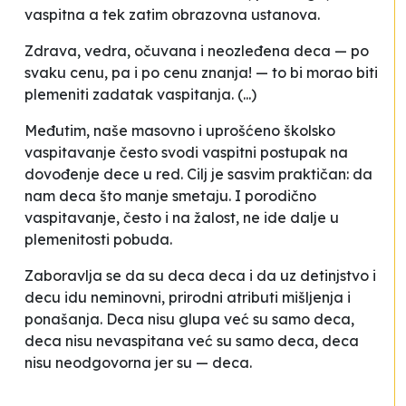
vaspitna a tek zatim obrazovna ustanova.
Zdrava, vedra, očuvana i neozleđena deca — po
svaku cenu, pa i po cenu znanja! — to bi morao biti
plemeniti zadatak vaspitanja. (...)
Međutim, naše masovno i uprošćeno školsko
vaspitavanje često svodi vaspitni postupak na
dovođenje dece u red
. Cilj je sasvim praktičan: da
nam deca što manje smetaju. I porodično
vaspitavanje, često i na žalost, ne ide dalje u
plemenitosti pobuda.
Zaboravlja se da su deca deca i da uz detinjstvo i
decu idu neminovni, prirodni atributi mišljenja i
ponašanja. Deca nisu glupa već su samo deca,
deca nisu nevaspitana već su samo deca, deca
nisu neodgovorna jer su — deca.