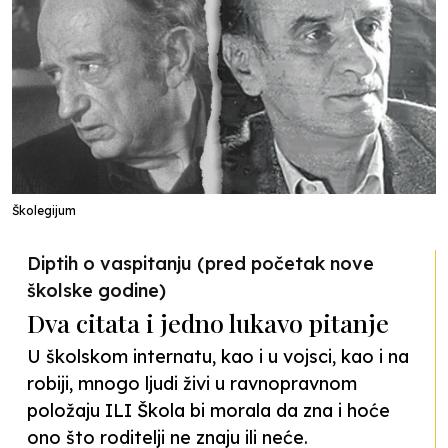
Školegijum
Diptih o vaspitanju (pred početak nove
školske godine)
Dva citata i jedno lukavo pitanje
U školskom internatu, kao i u vojsci, kao i na
robiji, mnogo ljudi živi u ravnopravnom
položaju ILI Škola bi morala da zna i hoće
ono što roditelji ne znaju ili neće.