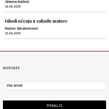
Jelena Kalinić
16.06.2025
Ishodi učenja u zahodu mature
Namir Ibrahimović
10.06.2025
Kraj školske godine, fotofiniš
Anes Osmić
04.06.2025
NOVOSTI
Reformar’s Coming
Nenad Veličković
29.10.2024
Cuke i djeca
POŠALJI
Školegijum redakcija