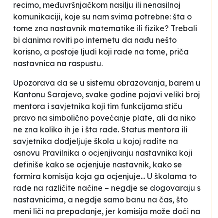
recimo, međuvršnjačkom nasilju ili nenasilnoj
komunikaciji, koje su nam svima potrebne: šta o
tome zna nastavnik matematike ili fizike? Trebali
bi danima roviti po internetu da nađu nešto
korisno, a postoje ljudi koji rade na tome
, priča
nastavnica na raspustu.
Upozorava da se u sistemu obrazovanja, barem u
Kantonu Sarajevo, svake godine pojavi veliki broj
mentora i savjetnika koji tim funkcijama stiču
pravo na simbolično povećanje plate, ali da niko
ne zna koliko ih je i šta rade.
Status mentora ili
savjetnika dodjeljuje škola u kojoj radite na
osnovu Pravilnika o ocjenjivanju nastavnika koji
definiše kako se ocjenjuje nastavnik, kako se
formira komisija koja ga ocjenjuje... U školama to
rade na različite načine – negdje se dogovaraju s
nastavnicima, a negdje samo banu na čas, što
meni liči na
prepadanje,
jer komisija može doći na