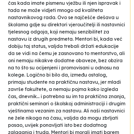
čas kada imate pismenu vježbu ili njen ispravak i
tada ne može vidjeti mnogo od kvaliteta
nastavnikovog rada. Ovo se najčešće dešava u
školama gdje su direktori vjeroučitelji ili nastavnici
tjelesnog odgoja, koji nemaju senzibilitet za
nastavu iz drugih predmeta. Mentori bi, kada već
dobiju taj status, valjda trebali držati edukacije
da se vidi na čemu je zasnovano to mentorstvo, ali
oni nemaju nikakve dodatne obaveze, bez obzira
na to što su ocijenjeni i promovisani u odnosu na
kolege. Logično bi bilo da, između ostalog,
primaju studente na praktičnu nastavu, jer mladi
završe fakultete, a nemaju pojma kako izgleda
čas, dnevnik... i potrebna su im ta praktična znanja,
praktični seminari o školskoj administraciji i drugim
vještinama vezanim za nastavu. Ali naši nastavnici
ne žele nikoga na času, valjda da mogu zbrljati
posao, uvijek ponavljati isto bez dodatnog
zalaganja i truda. Mentori bi morali imati barem