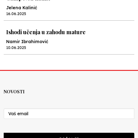
Jelena Kalinić
16.06.2025
Ishodi učenja u zahodu mature
Namir Ibrahimović
10.06.2025
Kraj školske godine, fotofiniš
Anes Osmić
04.06.2025
NOVOSTI
Reformar’s Coming
Nenad Veličković
29.10.2024
Cuke i djeca