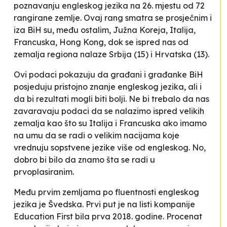
poznavanju engleskog jezika na 26. mjestu od 72
rangirane zemlje. Ovaj rang smatra se prosječnim i
iza BiH su, među ostalim, Južna Koreja, Italija,
Francuska, Hong Kong, dok se ispred nas od
zemalja regiona nalaze Srbija (15) i Hrvatska (13).
Ovi podaci pokazuju da građani i građanke BiH
posjeduju pristojno znanje engleskog jezika, ali i
da bi rezultati mogli biti bolji. Ne bi trebalo da nas
zavaravaju podaci da se nalazimo ispred velikih
zemalja kao što su Italija i Francuska ako imamo
na umu da se radi o velikim nacijama koje
vrednuju sopstvene jezike više od engleskog. No,
dobro bi bilo da znamo šta se radi u
prvoplasiranim.
Među prvim zemljama po fluentnosti engleskog
jezika je Švedska. Prvi put je na listi kompanije
Education First bila prva 2018. godine. Procenat