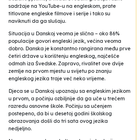
sadržaje na YouTube-u na engleskom, prate
titlovane engleske filmove i serije i tako su
naviknuti da ga slušaju.
Situacija u Danskoj veoma je slična – oko 86%
populacije govori engleski jezik, većina veoma
dobro. Danska je konstantno rangirana među prve
četiri države u korištenju engleskog, najčešće
odmah iza Švedske. Zapravo, rivalitet ove dvije
zemlje na prvom mjestu u svijetu po znanju
engleskog jezika traje već neko vrijeme.
Djeca se u Danskoj upoznaju sa engleskim jezikom
u prvom, a počinju ozbiljnije da ga uče u trećem
razredu osnovne škole. Počinju sa učenjem
postepeno, da bi u desetoj godini školskog
obrazovanja došli do tri sata ovog jezika
nedjeljno.