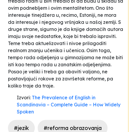
trebalo raditi u BiH trebalo bi da budu u skladu sa
ovim podnebljem i ovim mentalitetom. Ono što
interesuje tinejdžera u, recimo, Estoniji, ne mora
da interesuje i njegovog vršnjaka u našoj zemlji. S
druge strane, sigurno je da knjige domaćih autora
imaju svoje nedostatke, koje bi trebalo ispraviti.
Teme treba aktuelizovati i nivoe prilagoditi
realnom znanju učenika i učenica. Osim toga,
tempo rada odjeljenja u gimnazijama ne može biti
isti kao tempo rada u zanatskim odjeljenjima.
Posao je veliki i treba ga obaviti valjano, ne
postavljajući rokove za završetak reforme, pa
koliko traje da traje.
Izvori:
The Prevalence of English in
Scandinavia – Complete Guide – How Widely
Spoken
#jezik
#reforma obrazovanja