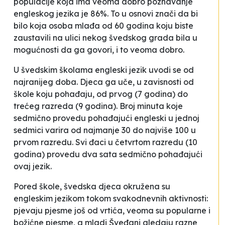
populacije koja ima veoma dobro poznavanje
engleskog jezika je 86%. To u osnovi znači da bi
bilo koja osoba mlađa od 60 godina koju biste
zaustavili na ulici nekog švedskog grada bila u
mogućnosti da ga govori, i to veoma dobro.
U švedskim školama engleski jezik uvodi se od
najranijeg doba. Djeca ga uče, u zavisnosti od
škole koju pohađaju, od prvog (7 godina) do
trećeg razreda (9 godina). Broj minuta koje
sedmično provedu pohađajući engleski u jednoj
sedmici varira od najmanje 30 do najviše 100 u
prvom razredu. Svi đaci u četvrtom razredu (10
godina) provedu dva sata sedmično pohađajući
ovaj jezik.
Pored škole, švedska djeca okružena su
engleskim jezikom tokom svakodnevnih aktivnosti:
pjevaju pjesme još od vrtića, veoma su popularne i
božićne pjesme, a mladi Šveđani gledaju razne