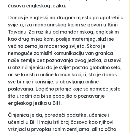
časova engleskog jezika.
Danas je engleski na drugom mjestu po upotrebi u
svijetu, iza mandarinskog kojim se govori u Kini i
Tajvanu. Za razliku od mandarinskog, engleskim
kao drugim jezikom, poslije maternjeg, služi se
većina zemalja modernog svijeta. Skoro je
nemoguće zamisliti komunikaciju van granica
naše zemlje bez poznavanja ovog jezika, a uzevši
u obzir činjenicu da je svijet postao globalno selo,
on se koristi u online komunikaciji i, što je danas
sve bitnije i korisnije, u obavljanju online
poslovanja. Logično pitanje koje se nameće jeste
šta uraditi da bi se poboljšalo poznavanje
engleskog jezika u BiH.
Činjenica je da, poredeći podatke, učenice i
učenici u BiH imaju isti broj časova kao njihovi
vršnjaci u prvoplasiranim zemljama, ali to očito