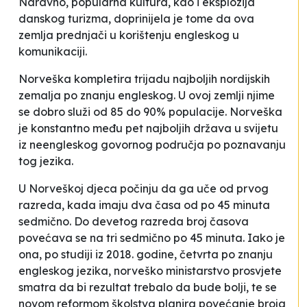
Naravno, popularna kultura, kao i eksplozija
danskog turizma, doprinijela je tome da ova
zemlja prednjači u korištenju engleskog u
komunikaciji.
Norveška kompletira trijadu najboljih nordijskih
zemalja po znanju engleskog. U ovoj zemlji njime
se dobro služi od 85 do 90% populacije. Norveška
je konstantno među pet najboljih država u svijetu
iz neengleskog govornog područja po poznavanju
tog jezika.
U Norveškoj djeca počinju da ga uče od prvog
razreda, kada imaju dva časa od po 45 minuta
sedmično. Do devetog razreda broj časova
povećava se na tri sedmično po 45 minuta. Iako je
ona, po studiji iz 2018. godine, četvrta po znanju
engleskog jezika, norveško ministarstvo prosvjete
smatra da bi rezultat trebalo da bude bolji, te se
novom reformom školstva planira povećanje broja