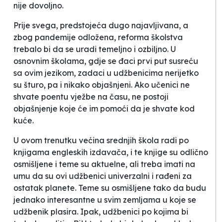
nije dovoljno.
Prije svega, predstojeća dugo najavljivana, a
zbog pandemije odložena, reforma školstva
trebalo bi da se uradi temeljno i ozbiljno. U
osnovnim školama, gdje se đaci prvi put susreću
sa ovim jezikom, zadaci u udžbenicima nerijetko
su šturo, pa i nikako objašnjeni. Ako učenici ne
shvate poentu vježbe na času, ne postoji
objašnjenje koje će im pomoći da je shvate kod
kuće.
U ovom trenutku većina srednjih škola radi po
knjigama engleskih izdavača, i te knjige su odlično
osmišljene i teme su aktuelne, ali treba imati na
umu da su ovi udžbenici univerzalni i rađeni za
ostatak planete. Teme su osmišljene tako da budu
jednako interesantne u svim zemljama u koje se
udžbenik plasira. Ipak, udžbenici po kojima bi