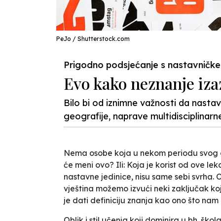
PeJo / Shutterstock.com
Prigodno podsjećanje s nastavničke
Evo kako neznanje iza
Bilo bi od iznimne važnosti da nastavn
geografije, naprave multidisciplina
Nema osobe koja u nekom periodu svog ob
će meni ovo? Ili: Koja je korist od ove lek
nastavne jedinice, nisu same sebi svrha. 
vještina možemo izvući neki zaključak koj
je dati definiciju znanja kao
ono što nam 
Oblik i
stil
učenja koji dominira u bh. škol