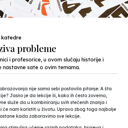
 katedre
ziva probleme
ici i profesorice, u ovom slučaju historije i
rne nastavne sate o ovim temama.
razovanja nije sama sebi postavila pitanje: A šta
cije? Jasno je da lekcije ili, kako ih često zovemo,
One služe da u kombiniranju svih stečenih znanja i
i će nam koristiti u životu. Upravo zbog toga najbolje
ostane kada zaboravimo sve lekcije
.
ama stimulira učenje raznih podataka, brojeva i