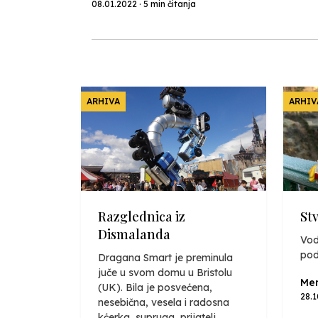
08.01.2022 · 5 min čitanja
ARHIVA
ARHIV
Razglednica iz
St
Dismalanda
Vod
pod
Dragana Smart je preminula
juče u svom domu u Bristolu
Mer
(UK). Bila je posvećena,
28.
nesebična, vesela i radosna
kćerka, supruga, prijatelj...