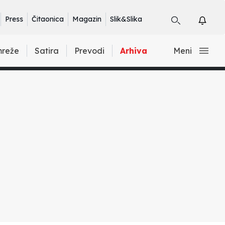
Press
Čitaonica
Magazin
Slik&Slika
mreže
Satira
Prevodi
Arhiva
Meni