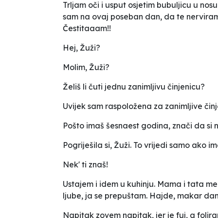
Trljam oči i usput osjetim bubuljicu u no
sam na ovaj poseban dan, da te nerviram
Čestitaaam!!
Hej, Žuži?
Molim, Žuži?
Želiš li čuti jednu zanimljivu činjenicu?
Uvijek sam raspoložena za zanimljive činj
Pošto imaš šesnaest godina, znači da si n
Pogriješila si, Žuži. To vrijedi samo ako 
Nek' ti znaš!
Ustajem i idem u kuhinju. Mama i tata me
ljube, ja se prepuštam. Hajde, makar d
Napitak zovem napitak, jer je fuj, a folira