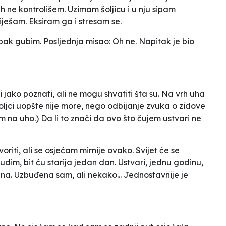
ih ne kontrolišem. Uzimam šoljicu i u nju sipam
iješam. Eksiram ga i stresam se.
 ipak gubim. Posljednja misao: Oh ne. Napitak je bio
 jako poznati, ali ne mogu shvatiti šta su. Na vrh uha
ljci uopšte nije more, nego odbijanje zvuka o zidove
m na uho.) Da li to znači da ovo što čujem ustvari ne
iti, ali se osjećam mirnije ovako. Svijet će se
udim, bit ću starija jedan dan. Ustvari, jednu godinu,
na. Uzbuđena sam, ali nekako... Jednostavnije je