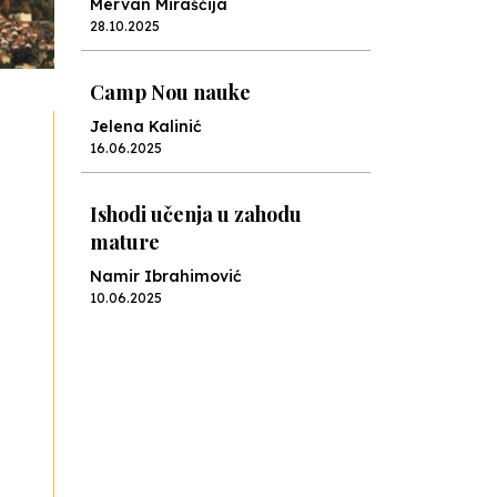
Mervan Miraščija
28.10.2025
Camp Nou nauke
Jelena Kalinić
16.06.2025
Ishodi učenja u zahodu
mature
Namir Ibrahimović
10.06.2025
Kraj školske godine, fotofiniš
Anes Osmić
04.06.2025
Reformar’s Coming