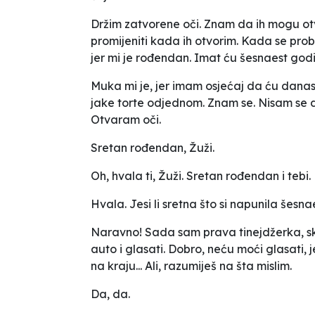
Držim zatvorene oči. Znam da ih mogu otvor
promijeniti kada ih otvorim. Kada se prob
jer mi je rođendan. Imat ću šesnaest godi
Muka mi je, jer imam osjećaj da ću dan
jake torte odjednom. Znam se. Nisam se d
Otvaram oči.
Sretan rođendan, Žuži.
Oh, hvala ti, Žuži. Sretan rođendan i tebi.
Hvala. Jesi li sretna što si napunila šesn
Naravno! Sada sam prava tinejdžerka, sk
auto i glasati. Dobro, neću moći glasati,
na kraju... Ali, razumiješ na šta mislim.
Da, da.