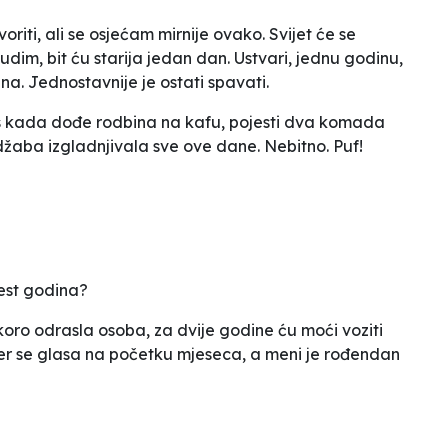
iti, ali se osjećam mirnije ovako. Svijet će se
udim, bit ću starija jedan dan. Ustvari, jednu godinu,
na. Jednostavnije je ostati spavati.
as kada dođe rodbina na kafu, pojesti dva komada
žaba izgladnjivala sve ove dane. Nebitno. Puf!
aest godina?
oro odrasla osoba, za dvije godine ću moći voziti
 jer se glasa na početku mjeseca, a meni je rođendan