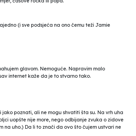
mjer, časove rocka ili popa.
u zajedno (i sve podsjeća na ono čemu teži Jamie
odmahujem glavom. Nemoguće. Napravim malo
 sav internet kaže da je to stvarno tako.
 jako poznati, ali ne mogu shvatiti šta su. Na vrh uha
ljci uopšte nije more, nego odbijanje zvuka o zidove
m na uho.) Da li to znači da ovo što čujem ustvari ne