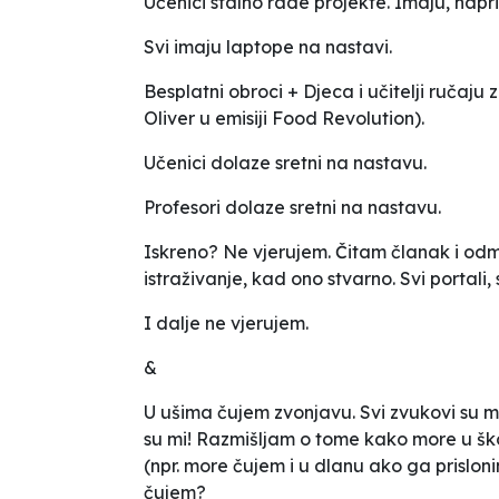
Učenici stalno rade projekte. Imaju, napri
Svi imaju laptope na nastavi.
Besplatni obroci + Djeca i učitelji ručaj
Oliver u emisiji Food Revolution).
Učenici dolaze sretni na nastavu.
Profesori dolaze sretni na nastavu.
Iskreno? Ne vjerujem. Čitam članak i 
istraživanje, kad ono stvarno. Svi portali,
I dalje ne vjerujem.
&
U ušima čujem zvonjavu. Svi zvukovi su mi
su mi! Razmišljam o tome kako more u ško
(npr. more čujem i u dlanu ako ga prisloni
čujem?