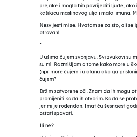
prejake i mogla bih povrijediti ljude, ako 
kašikicu maslinovog ulja i malo limuna. M
Nesvijesti mi se. Hvatam se za sto, ali se
otrovan!
*
U ušima čujem zvonjavu. Svi zvukovi su mi
su mi! Razmišljam o tome kako more u ško
(npr. more čujem i u dlanu ako ga prisloni
čujem?
Držim zatvorene oči. Znam da ih mogu otvor
promijeniti kada ih otvorim. Kada se prob
jer mi je rođendan. Imat ću šesnaest godi
ostati spavati.
Ili ne?