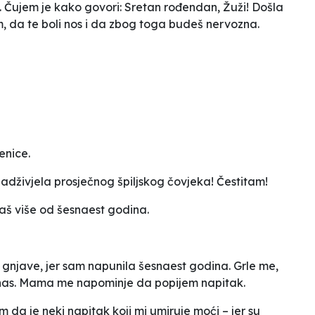
su. Čujem je kako govori: Sretan rođendan, Žuži! Došla
, da te boli nos i da zbog toga budeš nervozna.
enice.
adživjela prosječnog špiljskog čovjeka! Čestitam!
imaš više od šesnaest godina.
 gnjave, jer sam napunila šesnaest godina. Grle me,
anas. Mama me napominje da popijem napitak.
m da je neki napitak koji mi umiruje moći – jer su