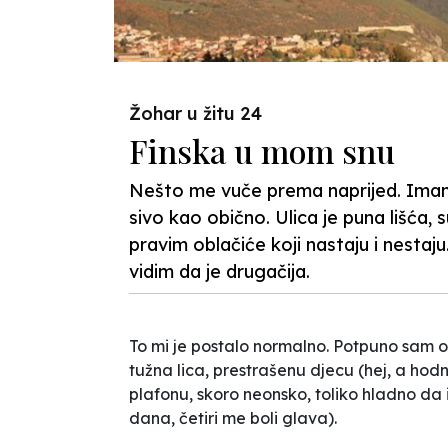
Žohar u žitu 24
Finska u mom snu
Nešto me vuče prema naprijed. Imam n
sivo kao obično. Ulica je puna lišća, 
pravim oblačiće koji nastaju i nestaju.
vidim da je drugačija.
To mi je postalo normalno. Potpuno sam o
tužna lica, prestrašenu djecu (hej, a hodn
plafonu, skoro neonsko, toliko hladno da 
dana, četiri me boli glava).