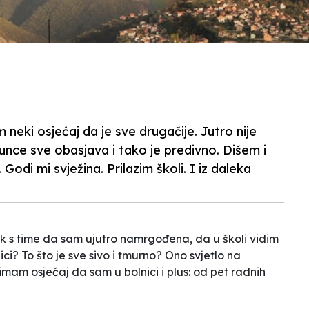
eki osjećaj da je sve drugačije. Jutro nije
sunce sve obasjava i tako je predivno. Dišem i
 Godi mi svježina. Prilazim školi. I iz daleka
k s time da sam ujutro namrgođena, da u školi vidim
ici? To što je sve sivo i tmurno? Ono svjetlo na
imam osjećaj da sam u bolnici i plus: od pet radnih