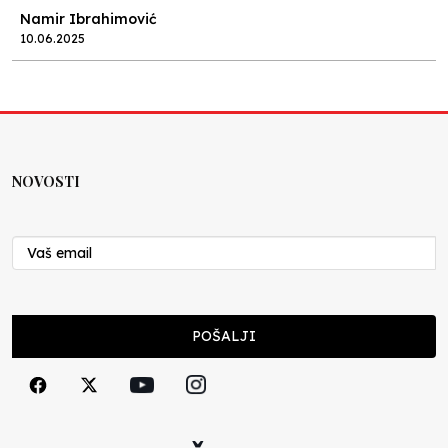
Namir Ibrahimović
10.06.2025
Kraj školske godine, fotofiniš
Anes Osmić
04.06.2025
NOVOSTI
Reformar’s Coming
Nenad Veličković
29.10.2024
Cuke i djeca
POŠALJI
Školegijum redakcija
06.12.2023
Francuski i može i ne može, ali turski može