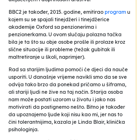
BBC2 je također, 2015. godine, emitirao
program
u
kojem su se spajali tinejdžeri i tinejdžerice
akademije Oxford sa penzionerima i
penzionerkama. U ovom slučaju polazna tačka
bila je ta što su obje osobe prošle ili prolaze kroz
slične situacije ili probleme (težak gubitak ili
maltretiranje u školi, naprimjer).
Rad sa starijim ljudima pomoći će djeci da nauče
usporiti. U današnje vrijeme navikli smo da se sve
odvija tako brzo da ponekad pričamo u šiframa,
ali stariji ljudi ne žive na taj način. Starija osoba
nam može postati uzorom u životu i jako nas
motivirati da postignemo nešto. Bitno je također
da upoznajemo ljude koji nisu kao mi, jer nas to
čini tolerantnijima
, kazala je Linda Blair, klinička
psihologinja.