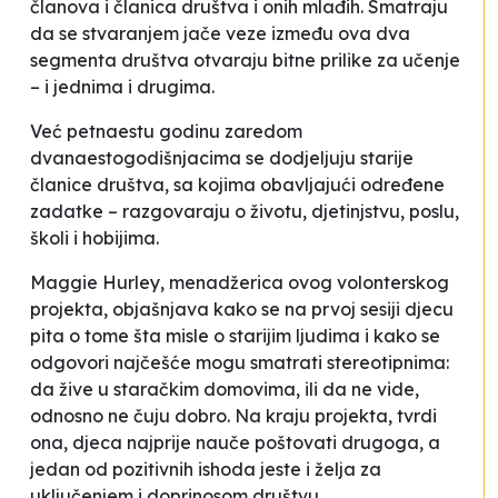
članova i članica društva i onih mlađih. Smatraju
da se stvaranjem jače veze između ova dva
segmenta društva otvaraju bitne prilike za učenje
– i jednima i drugima.
Već petnaestu godinu zaredom
dvanaestogodišnjacima se
dodjeljuju
starije
članice društva, sa kojima obavljajući određene
zadatke – razgovaraju o životu, djetinjstvu, poslu,
školi i hobijima.
Maggie Hurley, menadžerica ovog volonterskog
projekta, objašnjava kako se na prvoj sesiji djecu
pita o tome šta misle o starijim ljudima i kako se
odgovori najčešće mogu smatrati stereotipnima:
da žive u staračkim domovima, ili da ne vide,
odnosno ne čuju dobro. Na kraju projekta, tvrdi
ona, djeca najprije nauče poštovati drugoga, a
jedan od pozitivnih ishoda jeste i želja za
uključenjem i doprinosom društvu.