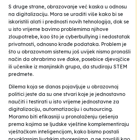
S druge strane, obrazovanje već kaska u odnosu
na digitalizaciju. Mora se uraditi više kako bi se
iskoristili alati i prednosti novih tehnologija, dok se
u isto vrijeme bavimo problemima njihove
zloupotrebe, kao što je
cyberbullying
i nedostatak
privatnosti, odnosno krađe podataka. Problem je
što u obrazovnom sistemu još uvijek nismo pronašli
način da ohrabrimo sve đake, posebice djevojčice
ili učenike iz manjinskih grupa, da studiraju STEM
predmete.
Dilema koja se danas pojavljuje u obrazovnoj
politici jeste da su one stvari koje je jednostavno
naučiti i testirati u isto vrijeme jednostavne za
digitalizaciju, automatizaciju i outsourcing.
Moramo biti efikasniji u pronalaženju rješenja
prema kojima se ljudske vještine komplementiraju
vještačkom inteligencijom, kako bismo postali
prvoklasnim ljudskim stvorenjima, a ne završili kao