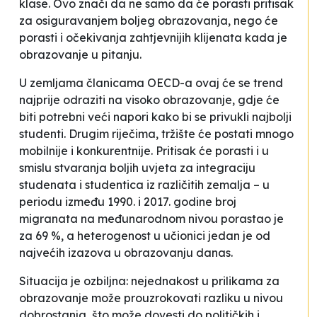
klase. Ovo znači da ne samo da će porasti pritisak
za osiguravanjem boljeg obrazovanja, nego će
porasti i očekivanja zahtjevnijih klijenata kada je
obrazovanje u pitanju.
U zemljama članicama OECD-a ovaj će se trend
najprije odraziti na visoko obrazovanje, gdje će
biti potrebni veći napori kako bi se privukli najbolji
studenti. Drugim riječima, tržište će postati mnogo
mobilnije i konkurentnije. Pritisak će porasti i u
smislu stvaranja boljih uvjeta za integraciju
studenata i studentica iz različitih zemalja – u
periodu između 1990. i 2017. godine broj
migranata na međunarodnom nivou porastao je
za 69 %, a heterogenost u učionici jedan je od
najvećih izazova u obrazovanju danas.
Situacija je ozbiljna: nejednakost u prilikama za
obrazovanje može prouzrokovati razliku u nivou
dobrostanja, što može dovesti do političkih i