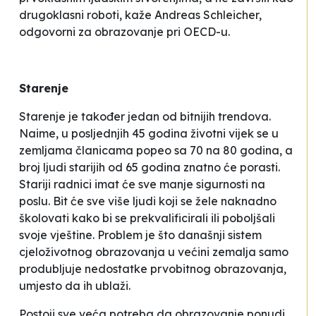
drugoklasni roboti,
kaže Andreas Schleicher,
odgovorni za obrazovanje pri OECD-u.
Starenje
Starenje je također jedan od bitnijih trendova.
Naime, u posljednjih 45 godina životni vijek se u
zemljama članicama popeo sa 70 na 80 godina, a
broj ljudi starijih od 65 godina znatno će porasti.
Stariji radnici imat će sve manje sigurnosti na
poslu. Bit će sve više ljudi koji se žele naknadno
školovati kako bi se prekvalificirali ili poboljšali
svoje vještine. Problem je što današnji sistem
cjeloživotnog obrazovanja u većini zemalja samo
produbljuje nedostatke prvobitnog obrazovanja,
umjesto da ih ublaži.
Postoji sve veća potreba da obrazovanje ponudi