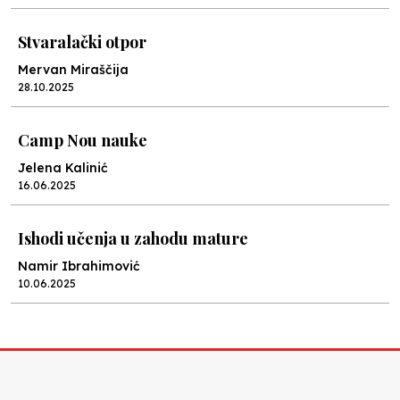
Stvaralački otpor
Mervan Miraščija
28.10.2025
Camp Nou nauke
Jelena Kalinić
16.06.2025
Ishodi učenja u zahodu mature
Namir Ibrahimović
10.06.2025
Kraj školske godine, fotofiniš
Anes Osmić
04.06.2025