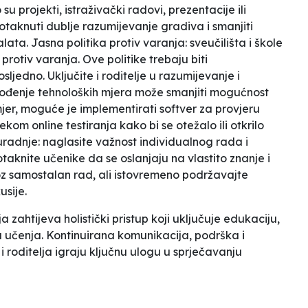
u projekti, istraživački radovi, prezentacije ili
 potaknuti dublje razumijevanje gradiva i smanjiti
a. Jasna politika protiv varanja: sveučilišta i škole
 protiv varanja. Ove politike trebaju biti
sljedno. Uključite i roditelje u razumijevanje i
uvođenje tehnoloških mjera može smanjiti mogućnost
jer, moguće je implementirati softver za provjeru
ekom online testiranja kako bi se otežalo ili otkrilo
uradnje: naglasite važnost individualnog rada i
taknite učenike da se oslanjaju na vlastito znanje i
roz samostalan rad, ali istovremeno podržavajte
usije.
 zahtijeva holistički pristup koji uključuje edukaciju,
a učenja. Kontinuirana komunikacija, podrška i
i roditelja igraju ključnu ulogu u sprječavanju