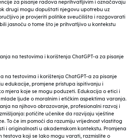
encije za pisanje radova neprihvatljivim i označavaju
ok drugi mogu dopuštati njegovu upotrebu uz
čljivo je provjeriti politike sveučilišta i razgovarati
ili jasnoću o tome što je prihvatljivo u kontekstu
anja na testovima i korištenja ChatGPT-a za pisanje
 na testovima i korištenja ChatGPT-a za pisanje
edukacije, promjene pristupa ispitivanju i
ko mjera koje se mogu poduzeti. Edukacija o etici i
 mlade ljude o moralnim i etičkim aspektima varanja.
nja na njihovo obrazovanje, profesionalni razvoj i
azmišljanja: potičite učenike da razvijaju vještine
lize. To će im pomoći da razumiju vrijednost vlastitog
sti i originalnosti u akademskom kontekstu. Promjena
h testova koji se lako mogu varati, razmislite o