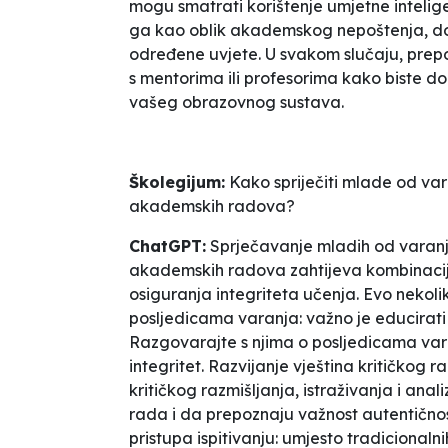
mogu smatrati korištenje umjetne intelig
ga kao oblik akademskog nepoštenja, d
određene uvjete. U svakom slučaju, preporu
s mentorima ili profesorima kako biste dob
vašeg obrazovnog sustava.
Školegijum:
Kako spriječiti mlade od var
akademskih radova?
ChatGPT:
Sprječavanje mladih od varanja
akademskih radova zahtijeva kombinaciju 
osiguranja integriteta učenja. Evo nekoli
posljedicama varanja: važno je educirati
Razgovarajte s njima o posljedicama vara
integritet. Razvijanje vještina kritičkog r
kritičkog razmišljanja, istraživanja i ana
rada i da prepoznaju važnost autentično
pristupa ispitivanju: umjesto tradicionalni