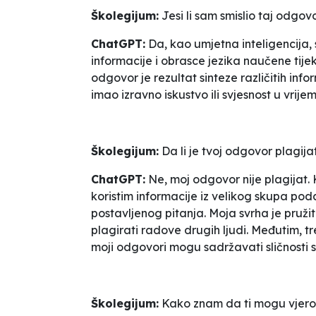
Školegijum:
Jesi li sam smislio taj odgov
ChatGPT:
Da, kao umjetna inteligencija,
informacije i obrasce jezika naučene ti
odgovor je rezultat sinteze različitih inf
imao izravno iskustvo ili svjesnost u vrij
Školegijum:
Da li je tvoj odgovor plagija
ChatGPT:
Ne, moj odgovor nije plagijat.
koristim informacije iz velikog skupa p
postavljenog pitanja. Moja svrha je pružiti
plagirati radove drugih ljudi. Međutim, t
moji odgovori mogu sadržavati sličnosti s
Školegijum:
Kako znam da ti mogu vjero