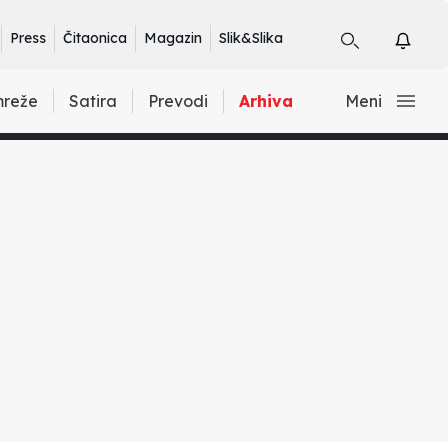
Press
Čitaonica
Magazin
Slik&Slika
mreže
Satira
Prevodi
Arhiva
Meni