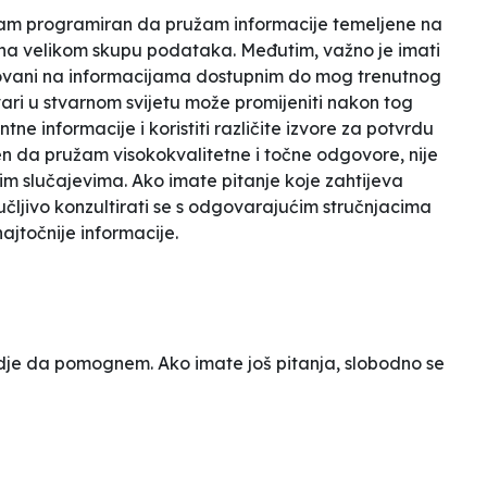
 sam programiran da pružam informacije temeljene na
 na velikom skupu podataka. Međutim, važno je imati
ovani na informacijama dostupnim do mog trenutnog
tvari u stvarnom svijetu može promijeniti nakon tog
tne informacije i koristiti različite izvore za potvrdu
n da pružam visokokvalitetne i točne odgovore, nije
im slučajevima. Ako imate pitanje koje zahtijeva
ručljivo konzultirati se s odgovarajućim stručnjacima
najtočnije informacije.
je da pomognem. Ako imate još pitanja, slobodno se