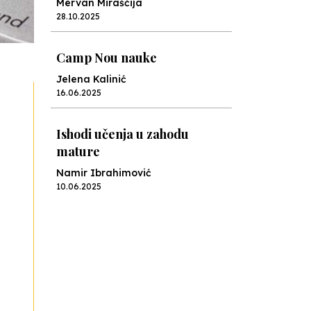
Mervan Miraščija
28.10.2025
Camp Nou nauke
Jelena Kalinić
16.06.2025
Ishodi učenja u zahodu
mature
Namir Ibrahimović
10.06.2025
Kraj školske godine, fotofiniš
Anes Osmić
04.06.2025
Reformar’s Coming