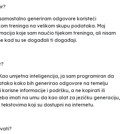
or?
 samostalno generiram odgovore koristeći
jekom treninga na velikom skupu podataka. Moj
ormacija koje sam naučio tijekom treninga, ali nisam
eme kad su se događali ti događaji.
t?
 Kao umjetna inteligencija, ja sam programiran da
odataka kako bih generirao odgovore na temelju
 korisne informacije i podršku, a ne kopirati ili
reba imati na umu da kao alat za jezičku generaciju,
 tekstovima koji su dostupni na internetu.
vati?