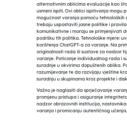
alternativnim oblicima evaluacije kao što s
usmeni ispiti. Ovi oblici ispitivanja mogu
mogućnost varanja pomoću tehnoloških alat
trebaju uspostaviti jasne politike i pravila
komunikativne i moraju se primjenjivati do
podršku tih politika. Tehnološke mjere: 
korištenja ChatGPT-a za varanje. Na prim
originalnosti rada ili sustave za nadzor tij
varanje. Poticanje individualnog rada i s
suradnje u okvirima dopuštenih oblika. Po
razumijevanje te da razvijaju vještine k
suradnju u skupinama kroz projekte i disk
Važno je naglasiti da sprječavanje varanja
promjenu pristupa i osiguranje integritet
nadzor obrazovnih institucija, nastavnika 
varanja i promicanju autentičnog učenja.