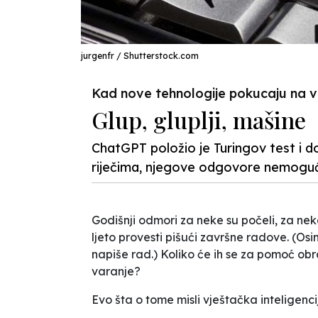
jurgenfr / Shutterstock.com
Kad nove tehnologije pokucaju na 
Glup, gluplji, mašine
ChatGPT položio je Turingov test i 
riječima, njegove odgovore nemoguće 
Godišnji odmori za neke su počeli, za neke
ljeto provesti pišući završne radove. (Osim
napiše rad.) Koliko će ih se za pomoć obra
varanje?
Evo šta o tome misli vještačka inteligenci