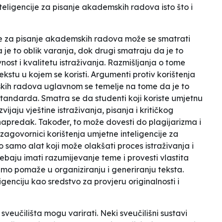
nteligencije za pisanje akademskih radova isto što i
je za pisanje akademskih radova može se smatrati
je to oblik varanja, dok drugi smatraju da je to
vnost i kvalitetu istraživanja. Razmišljanja o tome
ekstu u kojem se koristi. Argumenti protiv korištenja
skih radova uglavnom se temelje na tome da je to
standarda. Smatra se da studenti koji koriste umjetnu
ijaju vještine istraživanja, pisanja i kritičkog
napredak. Također, to može dovesti do plagijarizma i
 zagovornici korištenja umjetne inteligencije za
 samo alat koji može olakšati proces istraživanja i
trebaju imati razumijevanje teme i provesti vlastita
samo pomaže u organiziranju i generiranju teksta.
igenciju kao sredstvo za provjeru originalnosti i
sveučilišta mogu varirati. Neki sveučilišni sustavi