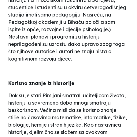
historiju na Filozofskom fakultetu u Sarajevu,
studentice i studenti su u okviru četverogodišnjeg
studija imali samo pedagogiju. Nasreću, na
Pedagoškoj akademiji u Bihaću položila sam
ispite iz opće, razvojne i dječije psihologije.)
Nastavni planovi i programi za historiju
neprilagođeni su uzrastu đaka upravo zbog toga
što njihove autorice i autori ne znaju ništa o
kognitivnom razvoju djece.
Korisno znanje iz historije
Dok su je stari Rimljani smatrali učiteljicom života,
historiju u savremeno doba mnogi smatraju
beskorisnom. Većina misli da se korisno znanje
stiče na časovima matematike, informatike, fizike,
biologije, hemije i stranih jezika. Kao nastavnica
historije, djelimično se slažem sa ovakvom