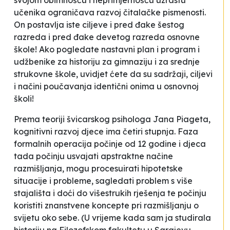
svojom obimnošću i neprimjernošću uzrastu
učenika ograničava razvoj čitalačke pismenosti.
On postavlja iste ciljeve i pred đake šestog
razreda i pred đake devetog razreda osnovne
škole! Ako pogledate nastavni plan i program i
udžbenike za historiju za gimnaziju i za srednje
strukovne škole, uvidjet ćete da su sadržaji, ciljevi
i načini poučavanja identični onima u osnovnoj
školi!
Prema teoriji švicarskog psihologa Jana Piageta,
kognitivni razvoj djece ima četiri stupnja. Faza
formalnih operacija počinje od 12 godine i djeca
tada počinju usvajati apstraktne načine
razmišljanja, mogu procesuirati hipotetske
situacije i probleme, sagledati problem s više
stajališta i doći do višestrukih rješenja te počinju
koristiti znanstvene koncepte pri razmišljanju o
svijetu oko sebe. (U vrijeme kada sam ja studirala