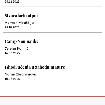
29.12.2025
Stvaralački otpor
Mervan Miraščija
28.10.2025
Camp Nou nauke
Jelena Kalinić
16.06.2025
Ishodi učenja u zahodu mature
Namir Ibrahimović
10.06.2025
Kraj školske godine, fotofiniš
Anes Osmić
04.06.2025