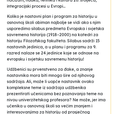
nacizam, nauka, tehnika i kultura 20. stoljeća,
integracijski procesi u Evropi...
Koliko je nastavni plan i program za historiju u
osnovnoj školi obiman najbolje se vidi ako s njim
usporedimo silabus predmeta Evropska i svjetska
savremena historija (1918–2000) na katedri za
historiju Filozofskog fakulteta. Silabus sadrži 15
nastavnih jedinica, a u planu i programu za 9.
razred nalaze se 24 jedinice koje se odnose na
evropsku i svjetsku savremenu historiju!
Udžbenici su prvenstveno za đake, a znanje
nastavnika mora biti mnogo šire od njihovog
sadržaja. Ali, može li uopće nastavnik ovako
kompleksne teme iz sadržaja udžbenika
prezentirati učenicama bez poznavanja teme na
nivou univerzitetskog profesora? Ne može, jer ima
učenika u osnovnoj školi sa većim znanjem i
interesovanjima za historiju od prosječnog