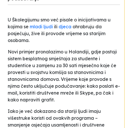
U Školegijumu smo već pisale o inicijativama u
kojima se
mladi ljudi
ili
djeca
ohrabruju da
posjećuju, žive ili provode vrijeme sa starijim
osobama.
Novi primjer pronalazimo u Holandiji, gdje postoji
sistem besplatnog smještaja za studente i
studentice u zamjenu za 30 sati mjesečno koje će
provesti
u svojstvu komšija
sa stanovnicima i
stanovnicama domova. Vrijeme koje provode s
njima često uključuje podučavanje: kako poslati e-
mail, koristiti društvene mreže ili Skype, pa čak i
kako napraviti grafit.
Iako je već dokazano da stariji ljudi imaju
višestruke koristi od ovakvih programa –
smanjenje osjećaja usamljenosti i društvene