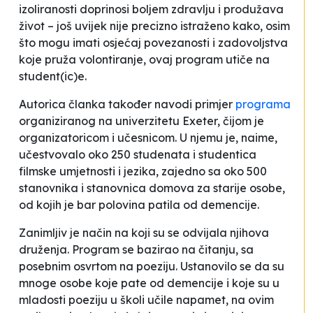
izoliranosti doprinosi boljem zdravlju i produžava
život – još uvijek nije precizno istraženo kako, osim
što mogu imati osjećaj povezanosti i zadovoljstva
koje pruža volontiranje, ovaj program utiče na
student(ic)e.
Autorica članka također navodi primjer
programa
organiziranog na univerzitetu Exeter, čijom je
organizatoricom i učesnicom. U njemu je, naime,
učestvovalo oko 250 studenata i studentica
filmske umjetnosti i jezika, zajedno sa oko 500
stanovnika i stanovnica domova za starije osobe,
od kojih je bar polovina patila od demencije.
Zanimljiv je način na koji su se odvijala njihova
druženja. Program se bazirao na čitanju, sa
posebnim osvrtom na poeziju. Ustanovilo se da su
mnoge osobe koje pate od demencije i koje su u
mladosti poeziju u školi učile napamet, na ovim