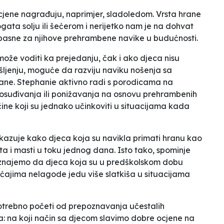
ocjene nagrađuju, naprimjer, sladoledom. Vrsta hrane
ta solju ili šećerom i nerijetko nam je na dohvat
pasne za njihove prehrambene navike u budućnosti.
može voditi ka prejedanju, čak i ako djeca nisu
ljenju, moguće da razviju naviku nošenja sa
ne. Stephanie aktivno radi s porodicama na
, osuđivanja ili ponižavanja na osnovu prehrambenih
ine koji su jednako učinkoviti u situacijama kada
kazuje kako djeca koja su navikla primati hranu kao
ta i masti u toku jednog dana. Isto tako, spominje
aznajemo da djeca koja su u predškolskom dobu
ećajima nelagode jedu više slatkiša u situacijama
potrebno početi od prepoznavanja učestalih
ja: na koji način sa djecom slavimo dobre ocjene na