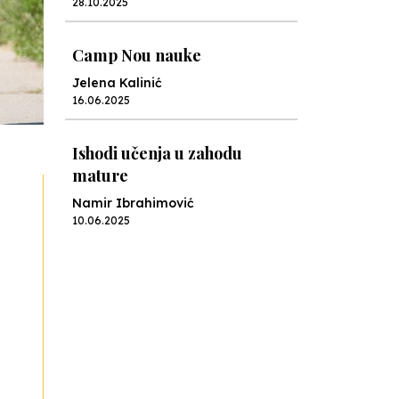
28.10.2025
Camp Nou nauke
Jelena Kalinić
16.06.2025
Ishodi učenja u zahodu
mature
Namir Ibrahimović
10.06.2025
Kraj školske godine, fotofiniš
Anes Osmić
04.06.2025
Reformar’s Coming
Nenad Veličković