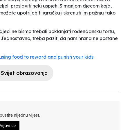
ljeli proslaviti neki uspjeh. S manjom djecom koja,
 možete upotrijebiti igračku i skrenuti im pažnju tako
djeci ne bismo trebali poklanjati rođendansku tortu,
. Jednostavno, treba paziti da nam hrana ne postane
using food to reward and punish your kids
Svijet obrazovanja
ustite nijednu vijest.
rijavi se