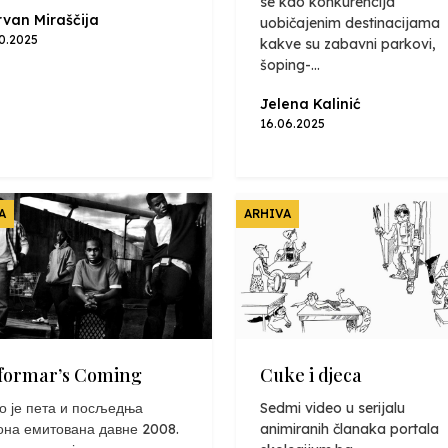
se kao konkurencija
van Miraščija
uobičajenim destinacijama
10.2025
kakve su zabavni parkovi,
šoping-...
Jelena Kalinić
16.06.2025
A
ARHIVA
formar’s Coming
Cuke i djeca
о је пета и посљедња
Sedmi video u serijalu
она емитована давне 2008.
animiranih članaka portala