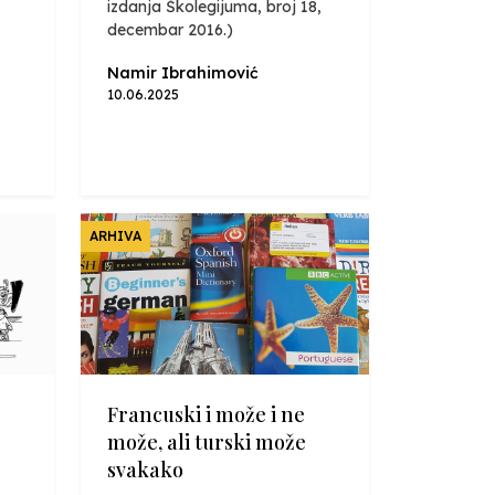
izdanja Školegijuma, broj 18,
decembar 2016.)
Namir Ibrahimović
10.06.2025
ARHIVA
Francuski i može i ne
može, ali turski može
svakako