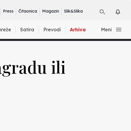
Press
Čitaonica
Magazin
Slik&Slika
mreže
Satira
Prevodi
Arhiva
Meni
gradu ili