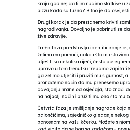
kraju godine; da li im nudimo slatkiše u z
pizzu kada su tužna? Bitno je da osvijes
Drugi korak je da prestanemo kriviti sami
nagrađivanja. Dovoljno je pobrinuti se
žive zdravije.
Treća faza predstavlja identificiranje osje
želimo mu pomoći, nakon što mu stavimo f
utješiti sa nekoliko riječi, često posegn
upravo u tom trenutku trebamo zapitati ko
ga želimo utješiti i pružiti mu sigurnost,
pronađemo način da mu prenesemo upravo 
odvajanju hrane od osjećaja, što znači d
na najbolji način i pružiti mu ono što mu z
Četvrta faza je smišljanje nagrade koja nij
balončićima, zajedničko gledanje nekog 
ponosnom na vašu kćerku. Možete s njom po
kad vidite da se bori sa zadaćom – ponudi