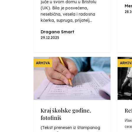
juče u svom domu u Bristolu
Mer
(UK). Bila je posvećena,
28.
nesebična, vesela i radosna
kćerka, supruga, prijatelj...
Dragana Smart
29.12.2025
ARHIVA
ARHIV
Kraj školske godine,
Re
fotofiniš
Иак
сез
(Tekst prenesen iz štampanog