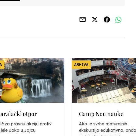
A
ARHIVA
varalački otpor
Camp Nou nauke
ič za pravnu akciju protiv
Ako je svrha maturalnih
jele đaka u Jajcu.
ekskurzija edukativna, onda