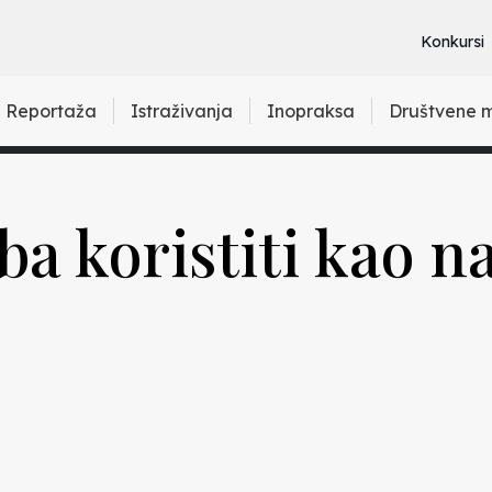
Konkursi
Reportaža
Istraživanja
Inopraksa
Društvene 
a koristiti kao na