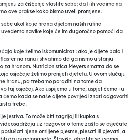
amjenu za čišćenje vlastite sobe; da li ih vodimo na
timo ove prakse kako bismo uveli promjene.
 sebe ukoliko je hrana dijelom naših rutina
 da uvedemo navike koje će im dugoročno pomoći da
ćaja koje želimo iskomunicirati: ako je dijete palo i
laster na ranu i shvatimo da ga nismo u stanju
emo za hranom. Nutricionistica Meyers smatra da se
je osjećaje želimo prenijeti djetetu. U ovom slučaju
 a ne hranu, pa trebamo poraditi na tome da
taj osjećaj. Ako uspijemo u tome, uspjet ćemo i u
a ćemo kada se naše dijete povrijedi znati odgovoriti
aista treba.
e jestiva. To može biti zagrljaj ili kupka s
videosadržaja uz razgovor o tome zašto se osjećate
slušati njene omiljene pjesme, plesati ili pjevati, a
ti da joj pomognete. Štaviše, obratite se i samoj