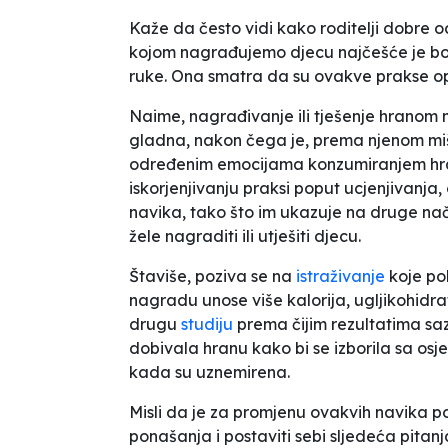
Kaže da često vidi kako roditelji dobre 
kojom nagrađujemo djecu najčešće je boga
ruke. Ona smatra da su ovakve prakse o
Naime, nagrađivanje ili tješenje hranom 
gladna, nakon čega je, prema njenom miš
određenim emocijama konzumiranjem hra
iskorjenjivanju praksi poput ucjenjivanja
navika, tako što im ukazuje na druge nač
žele nagraditi ili utješiti djecu.
Štaviše, poziva se na
istraživanje
koje po
nagradu unose više kalorija, ugljikohidra
drugu
studiju
prema čijim rezultatima s
dobivala hranu kako bi se izborila sa osj
kada su uznemirena.
Misli da je za promjenu ovakvih navika 
ponašanja i postaviti sebi sljedeća pitan