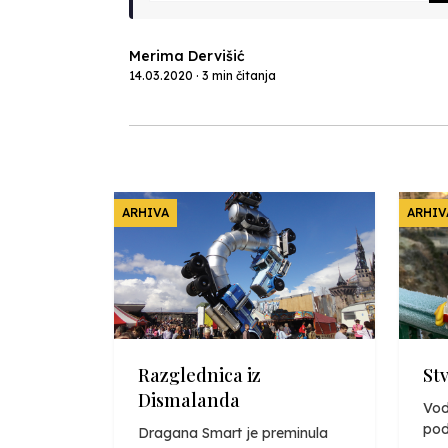
Merima Dervišić
14.03.2020 · 3 min čitanja
ARHIVA
ARHIV
Razglednica iz
St
Dismalanda
Vod
pod
Dragana Smart je preminula