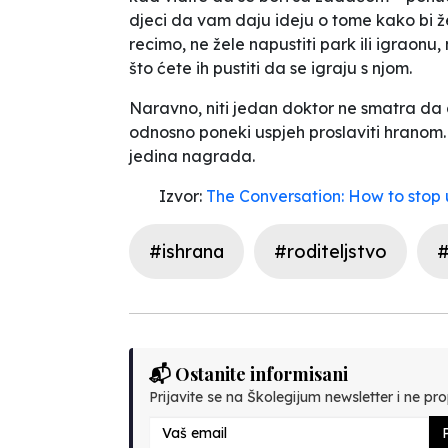
djeci da vam daju ideju o tome kako bi že
recimo, ne žele napustiti park ili igraonu,
što ćete ih pustiti da se igraju s njom.
Naravno, niti jedan doktor ne smatra da 
odnosno poneki uspjeh proslaviti hranom
jedina nagrada.
Izvor:
The Conversation: How to stop 
#ishrana
#roditeljstvo
#
📬 Ostanite informisani
Prijavite se na Školegijum newsletter i ne prop
P