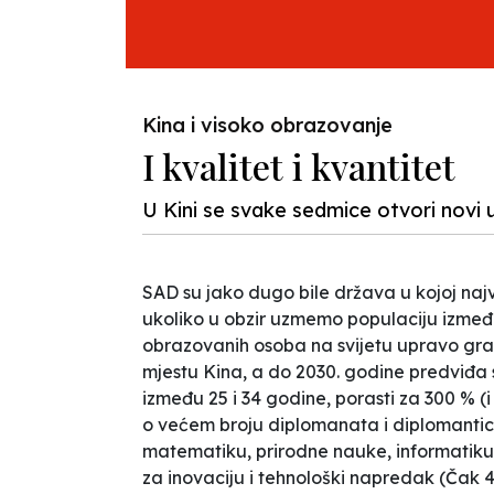
Kina i visoko obrazovanje
I kvalitet i kvantitet
U Kini se svake sedmice otvori novi u
SAD su jako dugo bile država u kojoj najv
ukoliko u obzir uzmemo populaciju između 
obrazovanih osoba na svijetu upravo gr
mjestu Kina, a do 2030. godine predviđa 
između 25 i 34 godine, porasti za 300 % (
o većem broju diplomanata i diplomantica –
matematiku, prirodne nauke, informatiku il
za inovaciju i tehnološki napredak (Čak 