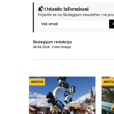
📬 Ostanite informisani
Prijavite se na Školegijum newsletter i ne prop
P
Školegijum redakcija
08.06.2016 · 2 min čitanja
ARHIVA
ARHIV