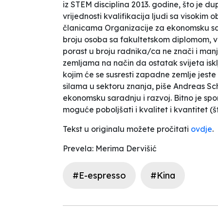
iz STEM disciplina 2013. godine, što je d
vrijednosti kvalifikacija ljudi sa visoki
članicama Organizacije za ekonomsku sara
broju osoba sa fakultetskom diplomom, ve
porast u broju radnika/ca ne znači i man
zemljama na način da ostatak svijeta iskl
kojim će se susresti zapadne zemlje jest
silama u sektoru znanja
, piše Andreas Sc
ekonomsku saradnju i razvoj. Bitno je sp
moguće poboljšati i kvalitet i kvantitet (
Tekst u originalu možete pročitati
ovdje
.
Prevela: Merima Dervišić
#E-espresso
#Kina