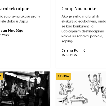
varalački otpor
Camp Nou nauke
ič za pravnu akciju protiv
Ako je svrha maturalnih
jele đaka u Jajcu.
ekskurzija edukativna, onda
se kao konkurencija
van Miraščija
uobičajenim destinacijama
10.2025
kakve su zabavni parkovi,
šoping-...
Jelena Kalinić
16.06.2025
A
ARHIVA