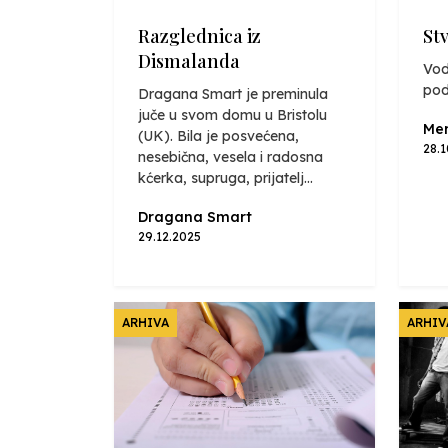
Razglednica iz
St
Dismalanda
Vod
pod
Dragana Smart je preminula
juče u svom domu u Bristolu
Mer
(UK). Bila je posvećena,
28.
nesebična, vesela i radosna
kćerka, supruga, prijatelj...
Dragana Smart
29.12.2025
ARHIVA
ARHIV