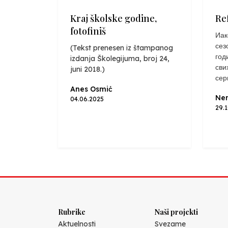
Kraj školske godine,
Re
fotofiniš
Иак
сез
(Tekst prenesen iz štampanog
год
izdanja Školegijuma, broj 24,
сви
juni 2018.)
сер
Anes Osmić
Nen
04.06.2025
29.
Rubrike
Naši projekti
Aktuelnosti
Svezame