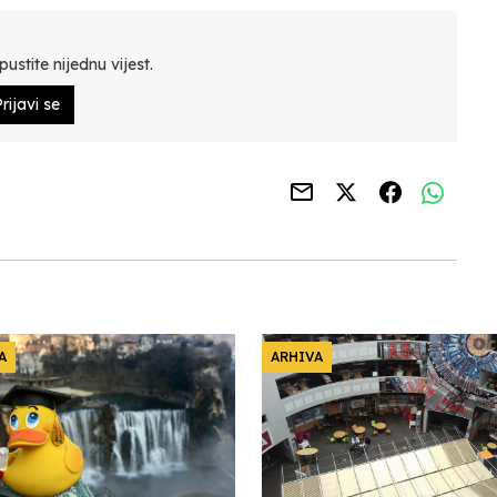
ustite nijednu vijest.
rijavi se
A
ARHIVA