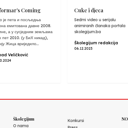
formar’s Coming
Cuke i djeca
о је пета и посљедња
Sedmi video u serijalu
она емитована давне 2008.
animiranih članaka portala
ине, а у сусједним земљама
skolegijum.ba
х пет 2010. (у БиХ никад),
Školegijum redakcija
ију Жица вриједило...
06.12.2023
ad Veličković
10.2024
Školegijum
NO
Konkursi
O nama
Press