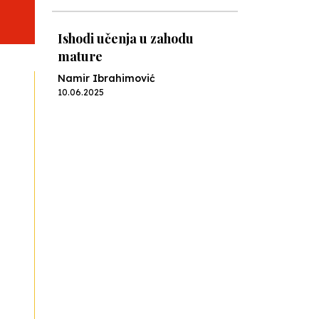
Ishodi učenja u zahodu
mature
Namir Ibrahimović
10.06.2025
Kraj školske godine, fotofiniš
Anes Osmić
04.06.2025
Reformar’s Coming
Nenad Veličković
29.10.2024
Cuke i djeca
Školegijum redakcija