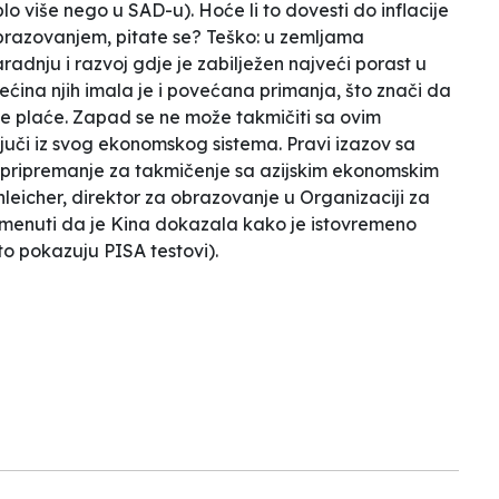
uplo više nego u SAD-u). Hoće li to dovesti do
inflacije
m obrazovanjem, pitate se? Teško: u zemljama
dnju i razvoj gdje je zabilježen najveći porast u
ćina njih imala je i povećana primanja, što znači da
je plaće.
Zapad se ne može takmičiti sa ovim
juči iz svog ekonomskog sistema. Pravi izazov sa
e pripremanje za takmičenje sa azijskim ekonomskim
hleicher, direktor za obrazovanje u Organizaciji za
omenuti da je Kina dokazala kako je istovremeno
što pokazuju PISA testovi).