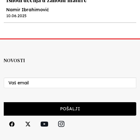
Ishodi učenja u zahodu mature
Namir Ibrahimović
10.06.2025
Kraj školske godine, fotofiniš
Anes Osmić
04.06.2025
NOVOSTI
Reformar’s Coming
Nenad Veličković
29.10.2024
Cuke i djeca
POŠALJI
Školegijum redakcija
06.12.2023
Francuski i može i ne može, ali turski može