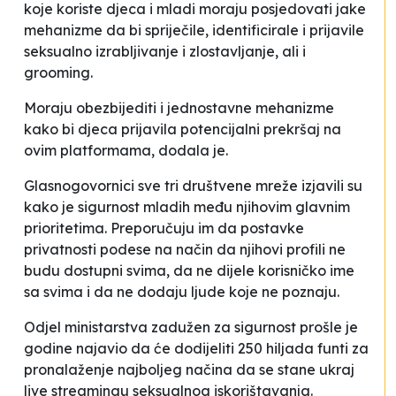
koje koriste djeca i mladi moraju posjedovati jake
mehanizme da bi spriječile, identificirale i prijavile
seksualno izrabljivanje i zlostavljanje, ali i
grooming
.
Moraju obezbijediti i jednostavne mehanizme
kako bi djeca prijavila potencijalni prekršaj na
ovim platformama
, dodala je.
Glasnogovornici sve tri društvene mreže izjavili su
kako je sigurnost mladih među njihovim glavnim
prioritetima. Preporučuju im da postavke
privatnosti podese na način da njihovi profili ne
budu dostupni svima, da ne dijele korisničko ime
sa svima i da ne dodaju ljude koje ne poznaju.
Odjel ministarstva zadužen za sigurnost prošle je
godine najavio da će dodijeliti 250 hiljada funti za
pronalaženje najboljeg načina da se stane ukraj
live streamingu seksualnog iskorištavanja.