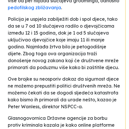
više od pet hiljada slučajeva
groominga
, odnosno
pedofilskog zbližavanja
.
Policija je uspjela zabilježiti dob i spol djece, tako
da se u 7 od 10 slučajeva radilo o djevojčicama
između 12 i 15 godina, dok je 1 od 5 slučajeva
uključivao djevojčice koje imaju 11 ili manje
godina. Najmlađa žrtva bilo je petogodišnje
dijete. Zbog toga ova organizacija traži
donošenje novog zakona koji će društvene mreže
primorati da poduzmu više kako bi zaštitile djecu.
Ove brojke su neosporiv dokaz da sigurnost djece
ne možemo prepustiti politici društvenih mreža. Ne
možemo čekati da se dogodi sljedeća katastrofa
kako bismo ih primorali da urade nešto
, kazao je
Peter Wanless, direktor NSPCC-a.
Glasnogovornica Državne agencije za borbu
protiv kriminala kazala je kako online platforme