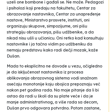
uzeli one bombone i gađali se. Ne može. Pedagozi
i psiholozi koji predaju na fakultetu, Centar za
obrazovanje nastavnika, Centar za unapređenje
nastave, Ministarstvo prosvete, instituti, oni
organizuju skupove, simpozijume, oni pišu
strategiju obrazovanja, pišu udžbenike, a da
nikad nisu ušli u učionicu. Oni retko kad konsultuju
nastavnike i ja tačno vidim po udžbeniku da
nemaju predstavu kako radi dečji mozak
, kaže
Dušan.
Mada to eksplicitno ne dovode u vezu, očigledno
je da isključenost nastavnika iz procesa
oblikovanja obrazovnog sistema vodi snažnom
osećaju monotonije koju obojica prepoznaju već
nakon pet godina rada. Na moje pitanje da li bi
ostao da radi u školi da su plate veće i da je
manje administrativnog, a više rada sa decom,
Dušan prvo odgovara potvrdno. Potom zastane,