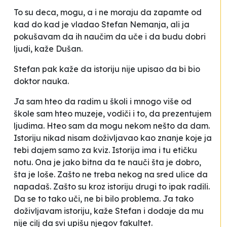
To su deca, mogu, a i ne moraju da zapamte od
kad do kad je vladao Stefan Nemanja, ali ja
pokušavam da ih naučim da uče i da budu dobri
ljudi, kaže Dušan.
Stefan pak kaže da istoriju nije upisao da bi bio
doktor nauka.
Ja sam hteo da radim u školi i mnogo više od
škole sam hteo muzeje, vodiči i to, da prezentujem
ljudima. Hteo sam da mogu nekom nešto da dam.
Istoriju nikad nisam doživljavao kao znanje koje ja
tebi dajem samo za kviz. Istorija ima i tu etičku
notu. Ona je jako bitna da te nauči šta je dobro,
šta je loše. Zašto ne treba nekog na sred ulice da
napadaš. Zašto su kroz istoriju drugi to ipak radili.
Da se to tako uči, ne bi bilo problema. Ja tako
doživljavam istoriju
, kaže Stefan i dodaje da mu
nije cilj da svi upišu njegov fakultet.