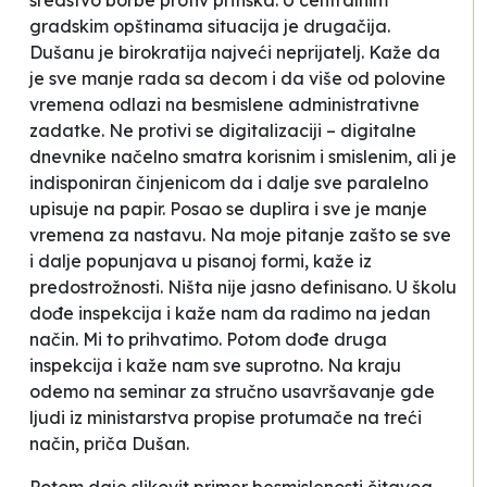
sredstvo borbe protiv pritiska. U centralnim
gradskim opštinama situacija je drugačija.
Dušanu je birokratija najveći neprijatelj. Kaže da
je sve manje rada sa decom i da više od polovine
vremena odlazi na
besmislene administrativne
zadatke
. Ne protivi se digitalizaciji – digitalne
dnevnike načelno smatra korisnim i smislenim, ali je
indisponiran činjenicom da i dalje sve paralelno
upisuje na papir. Posao se duplira i sve je manje
vremena za nastavu. Na moje pitanje zašto se sve
i dalje popunjava u pisanoj formi, kaže
iz
predostrožnosti
.
Ništa nije jasno definisano. U školu
dođe inspekcija i kaže nam da radimo na jedan
način. Mi to prihvatimo. Potom dođe druga
inspekcija i kaže nam sve suprotno. Na kraju
odemo na seminar za stručno usavršavanje gde
ljudi iz ministarstva propise protumače na treći
način
, priča Dušan.