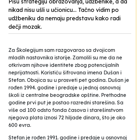
Pišu strategiju obrazovanja, udžbenike, a da
nikad nisu ušli u učionicu... Tačno vidim po
udžbeniku da nemaju predstavu kako radi
dečji mozak.
Za Školegijum sam razgovarao sa dvojicom
mladih nastavnika istorije. Zamolili su me da ne
otkrivam njihove identitete zbog potencijalnih
neprijatnosti. Koristiću šifrovana imena Dušan i
Stefan. Obojica su u prosveti pet godina. Dušan je
rođen 1994. godine i predaje u jednoj osnovnoj
školi iz centralne beogradske opštine. Prethodne
godine prvi put je postao razredni starešina. Sa
više od 100 odsto fonda časova i starešinstvom
njegova plata iznosi 72 hiljade dinara, što je oko
600 evra.
Stefan je rođen 1991. godine i predaje u osnovnoj