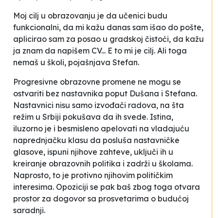
Moj cilj u obrazovanju je da učenici budu
funkcionalni, da mi kažu
danas sam išao do pošte,
aplicirao sam za posao u gradskoj čistoći,
da kažu
ja znam da napišem CV...
E to mi je cilj. Ali toga
nemaš u školi
, pojašnjava Stefan.
Progresivne obrazovne promene ne mogu se
ostvariti bez nastavnika poput Dušana i Stefana.
Nastavnici nisu samo izvođači radova, na šta
režim u Srbiji pokušava da ih svede. Istina,
iluzorno je i besmisleno apelovati na vladajuću
naprednjačku klasu da posluša nastavničke
glasove, ispuni njihove zahteve, uključi ih u
kreiranje obrazovnih politika i zadrži u školama.
Naprosto, to je protivno njihovim političkim
interesima. Opoziciji se pak baš zbog toga otvara
prostor za dogovor sa prosvetarima o budućoj
saradnji.