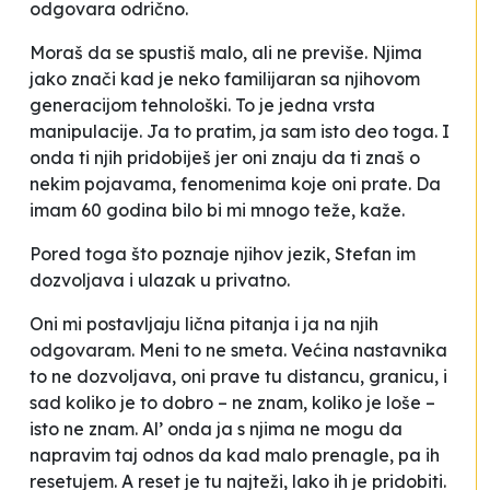
odgovara odrično.
Moraš da se spustiš malo, ali ne previše. Njima
jako znači kad je neko familijaran sa njihovom
generacijom tehnološki. To je jedna vrsta
manipulacije. Ja to pratim, ja sam isto deo toga. I
onda ti njih pridobiješ jer oni znaju da ti znaš o
nekim pojavama, fenomenima koje oni prate. Da
imam 60 godina bilo bi mi mnogo teže
,
kaže.
Pored toga što poznaje njihov jezik, Stefan im
dozvoljava i
ulazak u privatno
.
Oni mi postavljaju lična pitanja i ja na njih
odgovaram. Meni to ne smeta. Većina nastavnika
to ne dozvoljava, oni prave tu distancu, granicu, i
sad koliko je to dobro – ne znam, koliko je loše –
isto ne znam. Al’ onda ja s njima ne mogu da
napravim taj odnos da kad malo prenagle, pa ih
resetujem. A reset je tu najteži, lako ih je pridobiti.