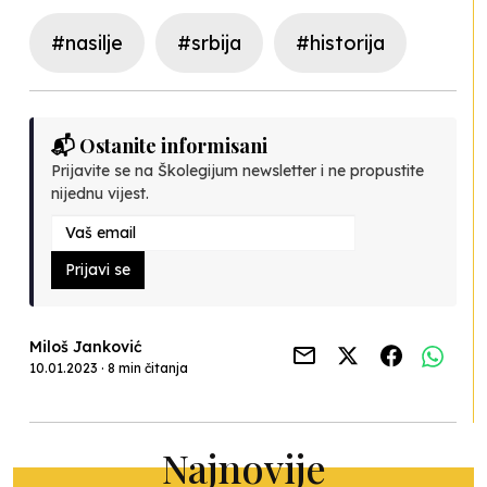
#nasilje
#srbija
#historija
📬 Ostanite informisani
Prijavite se na Školegijum newsletter i ne propustite
nijednu vijest.
Prijavi se
Miloš Janković
10.01.2023 · 8 min čitanja
Najnovije