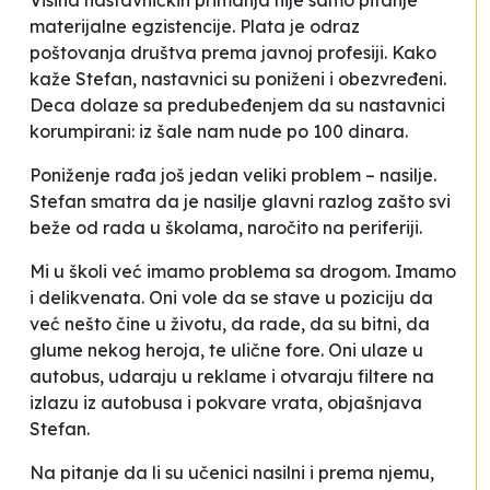
Visina nastavničkih primanja nije samo pitanje
materijalne egzistencije. Plata je odraz
poštovanja društva prema javnoj profesiji. Kako
kaže Stefan, nastavnici su poniženi i obezvređeni.
Deca dolaze sa predubeđenjem da su nastavnici
korumpirani:
iz šale nam nude po 100 dinara
.
Poniženje rađa još jedan veliki problem – nasilje.
Stefan smatra da je nasilje glavni razlog zašto svi
beže od rada u školama
, naročito na periferiji.
Mi u školi već imamo problema sa drogom. Imamo
i delikvenata. Oni vole da se stave u poziciju da
već nešto čine u životu, da rade, da su bitni, da
glume nekog heroja, te ulične fore. Oni ulaze u
autobus, udaraju u reklame i otvaraju filtere na
izlazu iz autobusa i pokvare vrata
, objašnjava
Stefan.
Na pitanje da li su učenici nasilni i prema njemu,