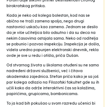
Potom daje slikovit primer besmislenosti čitavog
birokratskog pritiska.
Kada je neko od kolega bolestan, kod nas se
obično ne traži zamena spolja, nego drugi
nastavnici uskaču kao zamena. Jednom se desilo
da je više učiteljica bilo odsutno i da su deca na
nekim časovima ostajala sama. Neko od roditelja
se pobunio i pozvao inspekciju. Inspekcija je došla,
videla uredno popunjen elektronski dnevnik, rekla
ovde je sve u redu i otišla
, priča Dušan.
Od stvarnog života u školama otuđeni su ne samo
nadređeni državni službenici, već i čitava
akademska zajednica. Stefan priča kako je sa još
par kolega odlazio na Filozofski fakultet gde su ih
učili kako da održe
interaktivni čas sa kolažima,
papirićima, grupicama, bombonicama
.
To ja kad bih pokušao u svom razredu učenici bi