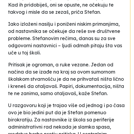
Kad ih pridobiješ, oni se opuste, ne očekuju te
takvog i misle da se zezaš
, priča Stefan.
Iako izloženi nasilju i poniženi niskim primanjima,
od nastavnika se očekuje da reše sve društvene
probleme. Stefanovim rečima,
danas su za sve
odgovorni nastavnici – l
judi odmah pitaju
šta vas
uče u toj školi
.
Pritisak je ogroman, a ruke vezane. Jedan od
načina da se izađe na kraj sa ovom sumornom
školskom stvarnošću je da ne prihvataš ništa lično
i kreneš da otaljavaš. Papiri, dokumentacija, ništa
te ne zanima, samo otaljavaš
,
kaže Stefan.
U razgovoru koji je trajao više od jednog i po časa
ovo je bio jedini put da je Stefan pomenuo
birokratiju. Za nastavnike iz škola sa periferije
administrativni rad nekada je slamka spasa,