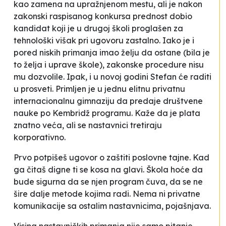
kao zamena na upražnjenom mestu, ali je nakon
zakonski raspisanog konkursa prednost dobio
kandidat koji je u drugoj školi proglašen za
tehnološki višak pri ugovoru zastalno. Iako je i
pored niskih primanja imao želju da ostane (bila je
to želja i uprave škole), zakonske procedure nisu
mu dozvolile. Ipak, i u novoj godini Stefan će raditi
u prosveti. Primljen je u jednu elitnu privatnu
internacionalnu gimnaziju da predaje društvene
nauke po
Kembridž
programu. Kaže da je plata
znatno veća, ali se nastavnici tretiraju
korporativno
.
Prvo potpišeš ugovor o zaštiti poslovne tajne. Kad
ga čitaš digne ti se kosa na glavi. Škola hoće da
bude sigurna da se njen program čuva, da se ne
šire dalje metode kojima radi. Nema ni privatne
komunikacije sa ostalim nastavnicima
, pojašnjava.