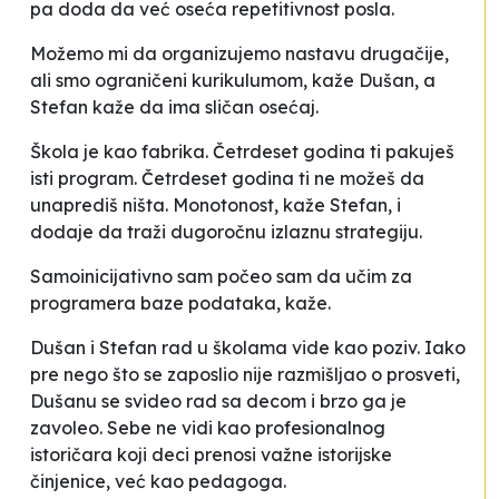
pa doda da već oseća
repetitivnost posla
.
Možemo mi da organizujemo nastavu drugačije,
ali smo ograničeni kurikulumom
, kaže Dušan, a
Stefan kaže da ima sličan osećaj.
Škola je kao fabrika. Četrdeset godina ti pakuješ
isti program. Četrdeset godina ti ne možeš da
unaprediš ništa. Monotonost
, kaže Stefan, i
dodaje da traži
dugoročnu izlaznu strategiju
.
Samoinicijativno sam počeo sam da učim za
programera baze podataka, kaže.
Dušan i Stefan rad u školama vide kao poziv. Iako
pre nego što se zaposlio nije razmišljao o prosveti,
Dušanu se svideo rad sa decom i brzo ga je
zavoleo. Sebe ne vidi kao profesionalnog
istoričara koji deci prenosi važne istorijske
činjenice, već kao pedagoga.