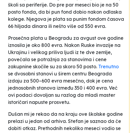
školi sa periferije. Do pre par meseci bio je na 50
posto fonda, da bi pun fond dobio nakon odlaska
kolege. Njegova je plata sa punim fondom časova
66 hiljada dinara ili nešto više od 550 evra.
Prosečna plata u Beogradu za avgust ove godine
iznosila je oko 800 evra. Nakon Ruske invazije na
Ukrajinu i velikog priliva ljudi iz te dve zemlje,
povećala se potražnja za stanovima i cene
zakupnine skočile su za skoro 50 posto.
Trenutno
se
dvosobni stanovi u širem centru Beograda
izdaju za 500–600 evra mesečno, dok je cena
jednosobnih stanova između 350 i 400 evra
. Već
ovi podaci dovoljan su razlog da mladi master
istoričari napuste prosvetu.
Dušan mi je rekao da na kraju ove školske godine
prelazi u jedan od arhiva. Stefan je saznao da će
dobiti otkaz. Prethodnih nekoliko meseci vodio se