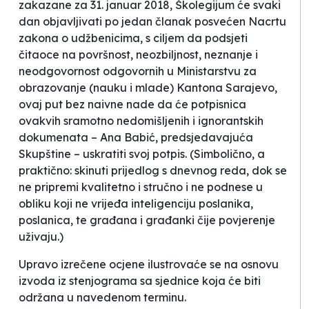
zakazane za 31. januar 2018, Školegijum će svaki
dan objavljivati po jedan članak posvećen Nacrtu
zakona o udžbenicima, s ciljem da podsjeti
čitaoce na površnost, neozbiljnost, neznanje i
neodgovornost odgovornih u Ministarstvu za
obrazovanje (nauku i mlade) Kantona Sarajevo,
ovaj put bez naivne nade da će potpisnica
ovakvih sramotno nedomišljenih i ignorantskih
dokumenata – Ana Babić, predsjedavajuća
Skupštine – uskratiti svoj potpis. (Simbolično, a
praktično: skinuti prijedlog s dnevnog reda, dok se
ne pripremi kvalitetno i stručno i ne podnese u
obliku koji ne vrijeđa inteligenciju poslanika,
poslanica, te građana i građanki čije povjerenje
uživaju.)
Upravo izrečene ocjene ilustrovaće se na osnovu
izvoda iz stenjograma sa sjednice koja će biti
održana u navedenom terminu.