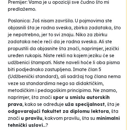
Premijer: Vama je u opoziciji sve čudno što mi
predlažemo.
Poslanica: Još nisam završila. U pojmovima ste
objasnili šta je radna sveska, zbirka zadataka, što
je nepotrebno, jer to svi znaju. Niko za zbirku
zadataka neće reći da je radna sveska. Ali ste
propustili da objasnite šta znači, naprimjer, jezički
uređen rukopis. Niste rekli na kojem jeziku će se
udžbenici štampati. Niste naveli hoće li oba pisma
biti podjednako zastupljena. Imate član 5
(
Udžbenički standard
), ali sadržaj tog člana nema
veze sa standardima nego sa didaktičkim,
metodičkim i pedagoškim principima. Ne znamo,
naprimjer, šta znači
spor u smislu autorskih
prava
, kako se određuje
uža specijalnost
, šta je
odgovarajući fakultet za diplomu lektora
, šta
znači
u pravilu
, kakvom pravilu, šta su
minimalni
tehnički uslovi
...?