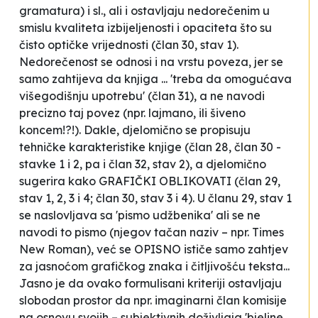
gramatura) i sl., ali i ostavljaju nedorečenim u
smislu kvaliteta izbijeljenosti i opaciteta što su
čisto optičke vrijednosti (član 30, stav 1).
Nedorečenost se odnosi i na vrstu poveza, jer se
samo zahtijeva da knjiga ... 'treba da omogućava
višegodišnju upotrebu' (član 31), a ne navodi
precizno taj povez (npr. lajmano, ili šiveno
koncem!?!). Dakle, djelomično se propisuju
tehničke karakteristike knjige (član 28, član 30 -
stavke 1 i 2, pa i član 32, stav 2), a djelomično
sugerira kako GRAFIČKI OBLIKOVATI (član 29,
stav 1, 2, 3 i 4; član 30, stav 3 i 4). U članu 29, stav 1
se naslovljava sa 'pismo udžbenika' ali se ne
navodi to pismo (njegov tačan naziv – npr. Times
New Roman), već se OPISNO ističe samo zahtjev
za jasnoćom grafičkog znaka i čitljivošću teksta...
Jasno je da ovako formulisani kriteriji ostavljaju
slobodan prostor da npr. imaginarni član komisije
na osnovu svojih – subjektivnih doživljaja 'bjeline