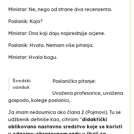
Ministar: Ne, nego od strane dva recenzenta.
Poslanik: Koja?
Ministar: Ona koji daju najsrednjije ocjene.
Poslanik: Hvala. Nemam više pitanja.
Ministar: Hvala bogu.
Švedski
Poslaničko pitanje:
sanduk
Uvažena profesorice, uvažena
gospodo, kolege poslanici,
Ja imam nedoumica oko člana 2 (
Pojmovi
). Tu se
udžbenik definiše kao, citiram: "
didaktički
oblikovano nastavno sredstvo koje se koristi
u odgojno-obrazovnom radu u školi za