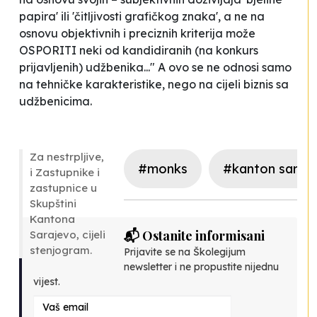
papira' ili 'čitljivosti grafičkog znaka', a ne na
osnovu objektivnih i preciznih kriterija može
OSPORITI neki od kandidiranih (na konkurs
prijavljenih) udžbenika..." A ovo se ne odnosi samo
na tehničke karakteristike, nego na cijeli biznis sa
udžbenicima.
Za nestrpljive,
#monks
#kanton saraj
i Zastupnike i
zastupnice u
Skupštini
Kantona
📬 Ostanite informisani
Sarajevo, cijeli
stenjogram
.
Prijavite se na Školegijum
newsletter i ne propustite nijednu
vijest.