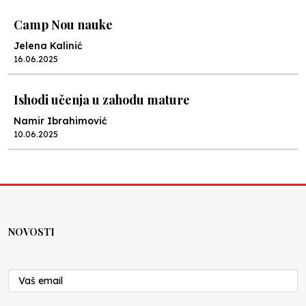
Camp Nou nauke
Jelena Kalinić
16.06.2025
Ishodi učenja u zahodu mature
Namir Ibrahimović
10.06.2025
Kraj školske godine, fotofiniš
Anes Osmić
04.06.2025
NOVOSTI
Reformar’s Coming
Nenad Veličković
29.10.2024