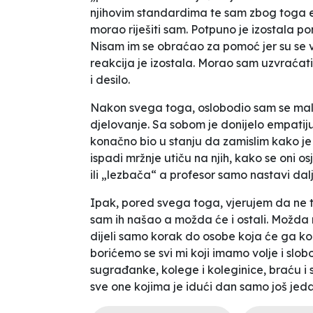
njihovim standardima te sam zbog toga eti
morao riješiti sam. Potpuno je izostala 
Nisam im se obraćao za pomoć jer su se 
reakcija je izostala. Morao sam uzvraćati 
i desilo.
Nakon svega toga, oslobodio sam se malo
djelovanje. Sa sobom je donijelo empatij
konačno bio u stanju da zamislim kako j
ispadi mržnje utiču na njih, kako se oni 
ili „lezbača“ a profesor samo nastavi dalj
Ipak, pored svega toga, vjerujem da ne t
sam ih našao a možda će i ostali. Možda 
dijeli samo korak do osobe koja će ga ko
borićemo se svi mi koji imamo volje i sl
sugrađanke, kolege i koleginice, braću i s
sve one kojima je idući dan samo još jeda