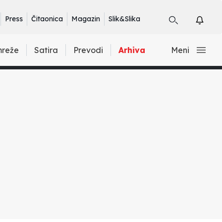
Press
Čitaonica
Magazin
Slik&Slika
mreže
Satira
Prevodi
Arhiva
Meni