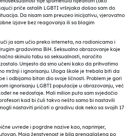
omoseksualnost nije spomenula nijednom (ako
šajući priče ostalih LGBTI vršnjaka došao sam do
ituacija. Da nisam sam preuzeo inicijativu, vjerovatno
fobne izjave bez reagovanja ili sa blagim
auči ja sam učio preko interneta, na radionicama i
drugim gradovima BiH. Seksualno obrazovanje koje
konačno skinulo tabu sa seksualnosti, naročito
je izostalo. Umjesto da smo učeni kako da prihvatimo
o mržnji i ignorisanju. Uloga škole je trebala biti da
be i odbijamo bitan dio svoje ličnosti. Problem je gori
unom ignorisanju LGBTI populacije u obrazovanju, već
akođer ne nedostaje. Mali milion puta sam svjedočio
ofesori kad bi čuli takvo nešto samo bi nastavili
 mogli nastaviti pričati o gradivu dok neko sa svojih 17
ične uvrede i pogrdne nazive kao, naprimjer,
utovan. Moja ženstvenost je bila prenaglašena po