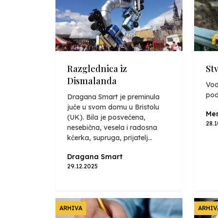
Razglednica iz
St
Dismalanda
Vod
pod
Dragana Smart je preminula
juče u svom domu u Bristolu
Mer
(UK). Bila je posvećena,
28.
nesebična, vesela i radosna
kćerka, supruga, prijatelj...
Dragana Smart
29.12.2025
ARHIVA
ARHIV