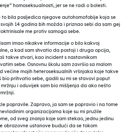
nje“ homoseksualnosti, jer se ne radi o bolesti.
 to bila posljedica njegove autohomofobije koja se
svojih 14 godina bih možda i priznao sebi da sam gej
doktrinisale me protiv samoga sebe.
nisam imao nikakve informacije o bilo kakvoj
lne, a kad sam shvatio da postoji i druga opcija,
baš takve stvari, kao incident s nastavnikom
ihvatim sebe. Osnovnu školu sam završio sa malom
 od većine mojih heteroseksualnih vršnjaka koje takve
 bio prihvatio sebe, gadili su mi se stavovi poput
ržnju i oduvijek sam bio mišljenja da ako nešto
ržnji.
ekle popravile. Zapravo, ja sam se popravio i na tome
nevladinim organizacijama koje su mi pružile
e, od sveg znanja koje sam stekao, jednu jedinu
ske obrazovne ustanove budući da se tokom