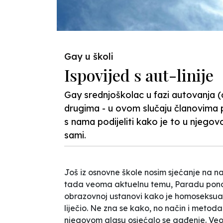
Gay u školi
Ispovijed s aut-linije
Gay srednjoškolac u fazi autovanja (
drugima - u ovom slučaju članovima p
s nama podijeliti kako je to u njegovoj
sami.
Još iz osnovne škole nosim sjećanje na 
tada veoma aktuelnu temu, Paradu ponosa
obrazovnoj ustanovi kako je homoseksual
liječio. Ne zna se kako, no način i metoda 
njegovom glasu osjećalo se gađenje. Veo