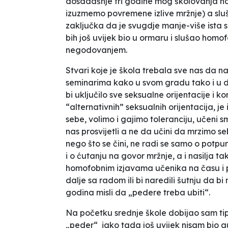
dosadašnje tri godine mog školovanja h
izuzmemo povremene izlive mržnje) a slu
zaključka da je svugdje manje-više ista s
bih još uvijek bio u ormaru i slušao homo
negodovanjem.
Stvari koje je škola trebala sve nas da n
seminarima kako u svom gradu tako i u 
bi uključilo sve seksualne orijentacije i 
“alternativnih” seksualnih orijentacija, 
sebe, volimo i gajimo toleranciju, učeni sm
nas prosvijetli a ne da učini da mrzimo se
nego što se čini, ne radi se samo o potp
i o ćutanju na govor mržnje, a i nasilja t
homofobnim izjavama učenika na času i pr
dalje sa radom ili bi naredili šutnju da bi
godina misli da „pedere treba ubiti“.
Na početku srednje škole dobijao sam tip
„peder“ iako tada još uvijek nisam bio a