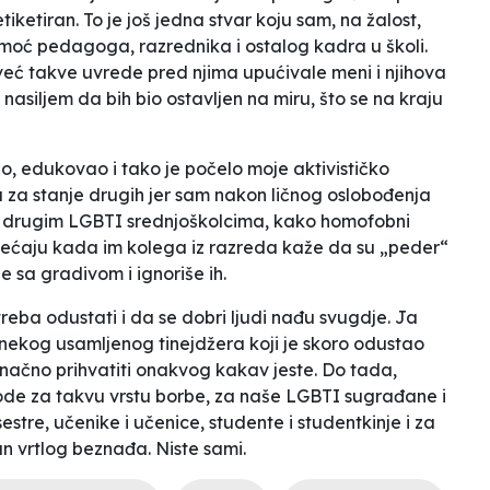
ketiran. To je još jedna stvar koju sam, na žalost,
pomoć pedagoga, razrednika i ostalog kadra u školi.
već takve uvrede pred njima upućivale meni i njihova
nasiljem da bih bio ostavljen na miru, što se na kraju
, edukovao i tako je počelo moje aktivističko
u za stanje drugih jer sam nakon ličnog oslobođenja
e drugim LGBTI srednjoškolcima, kako homofobni
osjećaju kada im kolega iz razreda kaže da su „peder“
e sa gradivom i ignoriše ih.
reba odustati i da se dobri ljudi nađu svugdje. Ja
nekog usamljenog tinejdžera koji je skoro odustao
načno prihvatiti onakvog kakav jeste. Do tada,
obode za takvu vrstu borbe, za naše LGBTI sugrađane i
estre, učenike i učenice, studente i studentkinje i za
n vrtlog beznađa. Niste sami.