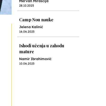
Mervan Miraščija
28.10.2025
Camp Nou nauke
Jelena Kalinić
16.06.2025
Ishodi učenja u zahodu
mature
Namir Ibrahimović
10.06.2025
Kraj školske godine, fotofiniš
Anes Osmić
04.06.2025
Reformar’s Coming