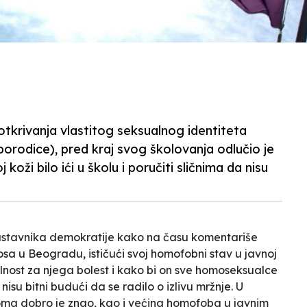
otkrivanja vlastitog seksualnog identiteta
orodice), pred kraj svog školovanja odlučio je
 koži bilo ići u školu i poručiti sličnima da nisu
nastavnika demokratije kako na času komentariše
 u Beogradu, ističući svoj homofobni stav u javnoj
nost za njega bolest i kako bi on sve homoseksualce
nisu bitni budući da se radilo o izlivu mržnje. U
ma dobro je znao, kao i većina homofoba u javnim