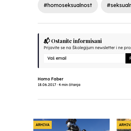
#homoseksualnost
#seksual
📬 Ostanite informisani
Prijavite se na Školegijum newsletter i ne prop
P
Homo Faber
18.06.2017 · 4 min čitanja
ARHIVA
ARHIV