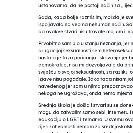
ustanovama, da ne postoji način za „liječe
Sada, kada bolje razmislim, možda je sve
ispoljavala na veoma nehuman način. Sa 
da ovakve stvari nisu trovale moj um i in
Prvobitno sam bio u stanju neznanja, jer 
drugačijoj seksualnosti sem heteroseksua
nastala je faza poricanja i skrivanja jer 
demokratije, nisu mi dozvoljavale da pr
sviješću o svojoj seksualnosti, za razliku
izjave nisu pogađale. Iako tada nisam još
navedenog jer sam u njima prepoznavao m
nekoga ne ugrožava, onda nema mjesta m
Srednja škola je došla i stvari su se don
mogu da zahvalim samo sebi, internetu i 
edukaciju o LGBTI temama. U svemu ovom
riječ zahvalnosti nemam za srednjoškol