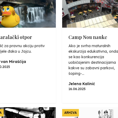
varalački otpor
Camp Nou nauke
ič za pravnu akciju protiv
Ako je svrha maturalnih
jele đaka u Jajcu.
ekskurzija edukativna, onda
se kao konkurencija
van Miraščija
uobičajenim destinacijama
10.2025
kakve su zabavni parkovi,
šoping-...
Jelena Kalinić
16.06.2025
A
ARHIVA