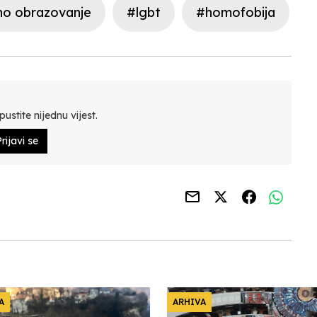
no obrazovanje
#lgbt
#homofobija
ustite nijednu vijest.
rijavi se
A
ARHIVA